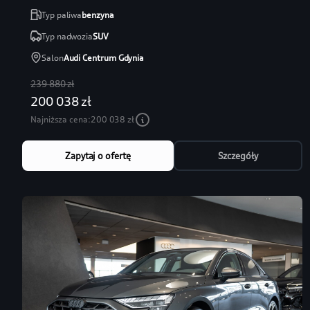
Typ paliwa
benzyna
Typ nadwozia
SUV
Salon
Audi Centrum Gdynia
239 880 zł
200 038 zł
Najniższa cena:
200 038 zł
Zapytaj o ofertę
Szczegóły