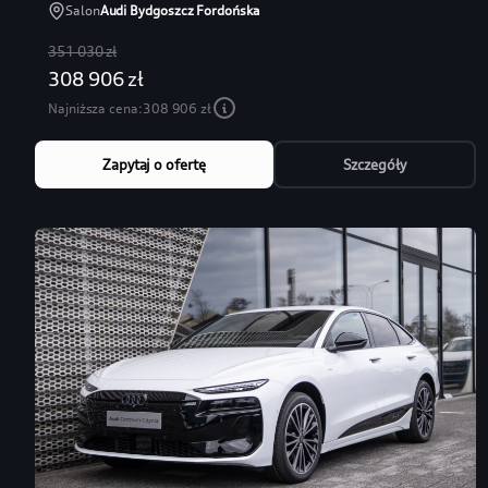
Salon
Audi Bydgoszcz Fordońska
351 030 zł
308 906 zł
Najniższa cena:
308 906 zł
Zapytaj o ofertę
Szczegóły