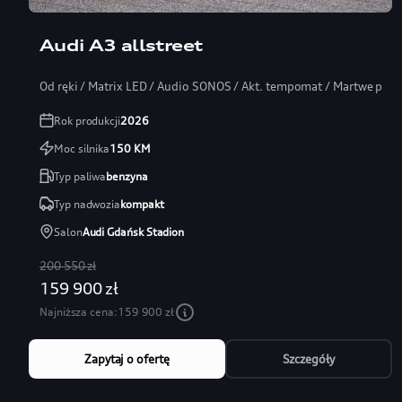
Leasing 101%
Audi A3 allstreet
Od ręki / Matrix LED / Audio SONOS / Akt. tempomat / Martwe pole
Rok produkcji
2026
Moc silnika
150
KM
Typ paliwa
benzyna
Typ nadwozia
kompakt
Salon
Audi Gdańsk Stadion
200 550 zł
159 900 zł
Najniższa cena:
159 900 zł
Zapytaj o ofertę
Szczegóły