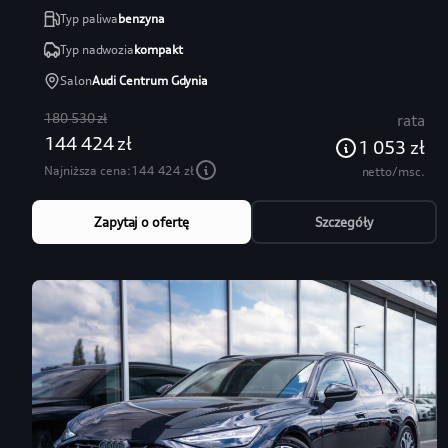
Typ paliwa
benzyna
Typ nadwozia
kompakt
Salon
Audi Centrum Gdynia
180 530 zł
rata
144 424 zł
1 053 zł
Najniższa cena:
144 424 zł
netto/msc.
Zapytaj o ofertę
Szczegóły