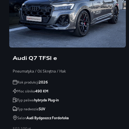
Audi Q7 TFSI e
Pneumatyka / Oś Skrętna / Hak
Rok produkcji
2026
Moc silnika
490
KM
Typ paliwa
hybryda Plug-in
Typ nadwozia
SUV
Salon
Audi Bydgoszcz Fordońska
502 100 zł