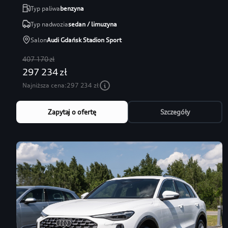
Typ paliwa
benzyna
Typ nadwozia
sedan / limuzyna
Salon
Audi Gdańsk Stadion Sport
407 170 zł
297 234 zł
Najniższa cena:
297 234 zł
Zapytaj o ofertę
Szczegóły