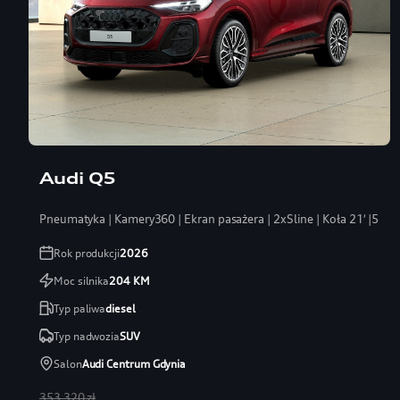
Audi Q5
Pneumatyka | Kamery360 | Ekran pasażera | 2xSline | Koła 21′ |5 la
Rok produkcji
2026
Moc silnika
204
KM
Typ paliwa
diesel
Typ nadwozia
SUV
Salon
Audi Centrum Gdynia
353 320 zł