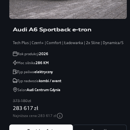
Audi A6 Sportback e-tron
Tech Plus | Czerń+ | Comfort | Ładowarka | 2x Sline | Dynamica/Skór
Rok produkcji
2026
Moc silnika
286
KM
Typ paliwa
elektryczny
Typ nadwozia
kombi / avant
Salon
Audi Centrum Gdynia
373 180 zł
283 617 zł
Najniższa cena:
283 617 zł