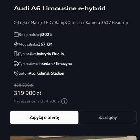
Audi A6 Limousine e-hybrid
Od ręki / Matrix LED / Bang&Olufsen / Kamera 360 / Head-up
Rok produkcji
2025
Moc silnika
367
KM
Typ paliwa
hybryda Plug-in
Typ nadwozia
sedan / limuzyna
Salon
Audi Gdańsk Stadion
438 590 zł
319 900 zł
Najniższa cena:
334 900 zł
Zapytaj o ofertę
Szczegóły