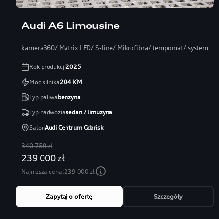
Audi A6 Limousine
kamera360/ Matrix LED/ S-line/ Mikrofibra/ tempomat/ systemy
Rok produkcji
2025
Moc silnika
204
KM
Typ paliwa
benzyna
Typ nadwozia
sedan / limuzyna
Salon
Audi Centrum Gdańsk
340 750 zł
239 000 zł
Najniższa cena:
239 000 zł
Zapytaj o ofertę
Szczegóły