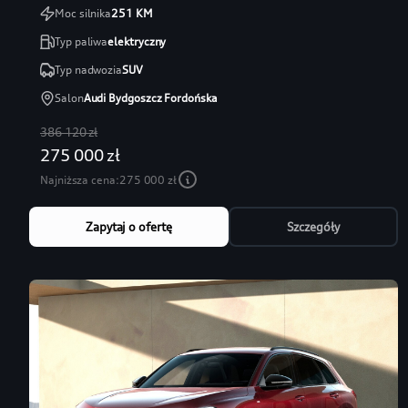
Moc silnika
251
KM
Typ paliwa
elektryczny
Typ nadwozia
SUV
Salon
Audi Bydgoszcz Fordońska
386 120 zł
275 000 zł
Najniższa cena:
275 000 zł
Zapytaj o ofertę
Szczegóły