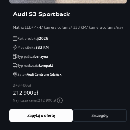
Audi S3 Sportback
Matrix LED/ 4×4/ kamera cofania/ 333 KM/ kamera cofania/navi
Rok produkcji
2026
Moc silnika
333
KM
Typ paliwa
benzyna
Typ nadwozia
kompakt
Salon
Audi Centrum Gdańsk
273 100 zł
212 900 zł
Najniższa cena:
212 900 zł
Zapytaj o ofertę
Szczegóły