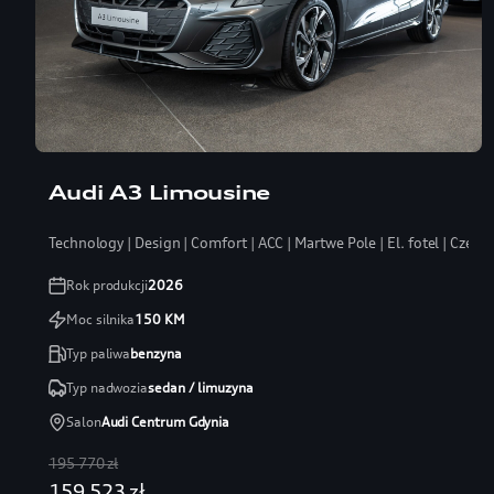
Audi A3 Limousine
Technology | Design | Comfort | ACC | Martwe Pole | El. fotel | Czerń
Rok produkcji
2026
Moc silnika
150
KM
Typ paliwa
benzyna
Typ nadwozia
sedan / limuzyna
Salon
Audi Centrum Gdynia
195 770 zł
159 523 zł