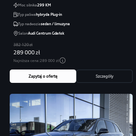
Moc silnika
299
KM
Typ paliwa
hybryda Plug-in
Typ nadwozia
sedan / limuzyna
Salon
Audi Centrum Gdańsk
382 120 zł
289 000 zł
Najniższa cena:
289 000 zł
Zapytaj o ofertę
Szczegóły