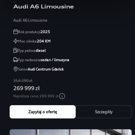
Audi A6 Limousine
Audi A6 Limousine
Rok produkcji
2025
Moc silnika
204
KM
Typ paliwa
diesel
Typ nadwozia
sedan / limuzyna
Salon
Audi Centrum Gdańsk
354 290 zł
269 999 zł
Najniższa cena:
269 999 zł
Zapytaj o ofertę
Szczegóły