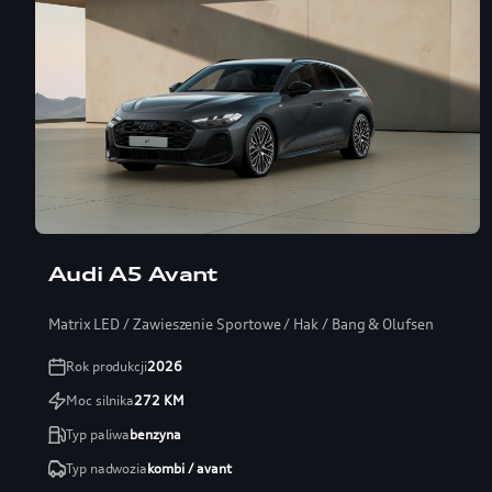
Audi A5 Avant
Matrix LED / Zawieszenie Sportowe / Hak / Bang & Olufsen
Rok produkcji
2026
Moc silnika
272
KM
Typ paliwa
benzyna
Typ nadwozia
kombi / avant