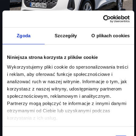
Zgoda
Szczegóły
O plikach cookies
Audi Q5
Niniejsza strona korzysta z plików cookie
Matrix LED/ Ambiente+/ S-line tkanina/ kamera360/ tempomat
Wykorzystujemy pliki cookie do spersonalizowania treści
i reklam, aby oferować funkcje społecznościowe i
Rok produkcji
2025
analizować ruch w naszej witrynie. Informacje o tym, jak
Moc silnika
204
KM
korzystasz z naszej witryny, udostępniamy partnerom
społecznościowym, reklamowym i analitycznym.
Typ paliwa
diesel
Partnerzy mogą połączyć te informacje z innymi danymi
Typ nadwozia
SUV
otrzymanymi od Ciebie lub uzyskanymi podczas
Salon
Audi Centrum Gdańsk
korzystania z ich usług.
304 180 zł
215 000 zł
Wybór