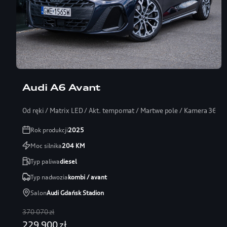
Audi A6 Avant
Od ręki / Matrix LED / Akt. tempomat / Martwe pole / Kamera 360
Rok produkcji
2025
Moc silnika
204
KM
Typ paliwa
diesel
Typ nadwozia
kombi / avant
Salon
Audi Gdańsk Stadion
370 070 zł
229 900 zł