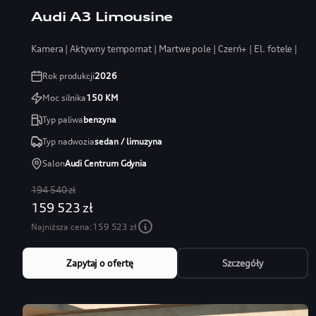
Audi A3 Limousine
Kamera | Aktywny tempomat | Martwe pole | Czerń+ | El. fotele | LE
Rok produkcji
2026
Moc silnika
150
KM
Typ paliwa
benzyna
Typ nadwozia
sedan / limuzyna
Salon
Audi Centrum Gdynia
194 540 zł
159 523 zł
Najniższa cena:
159 523 zł
Zapytaj o ofertę
Szczegóły