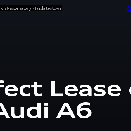
Z
rwis
Nasze salony
Jazda testowa
fect Lease 
Audi A6