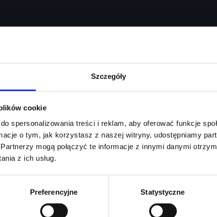
Audi Perfect
Szczegóły
1 948
zł netto/mies.
Lease – A6
 plików cookie
do spersonalizowania treści i reklam, aby oferować funkcje sp
ormacje o tym, jak korzystasz z naszej witryny, udostępniamy p
Partnerzy mogą połączyć te informacje z innymi danymi otrzym
nia z ich usług.
Preferencyjne
Statystyczne
Zapytaj o ofertę
Więcej informacji