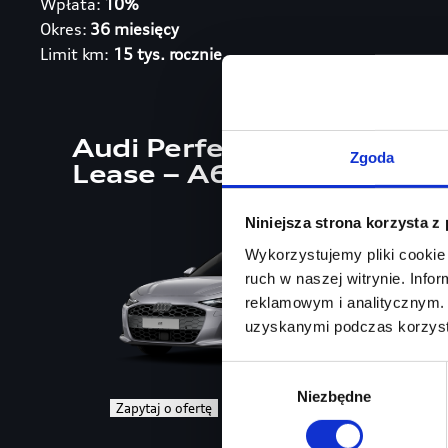
Wpłata:
10%
Okres:
36 miesięcy
Limit km:
15 tys. rocznie
Audi Perfect
Zgoda
2 032
zł netto/mies.
Lease – A6
Niniejsza strona korzysta z
Wykorzystujemy pliki cookie 
ruch w naszej witrynie. Inf
reklamowym i analitycznym. 
uzyskanymi podczas korzysta
Wybór
Niezbędne
zgody
Zapytaj o ofertę
Więcej informacji