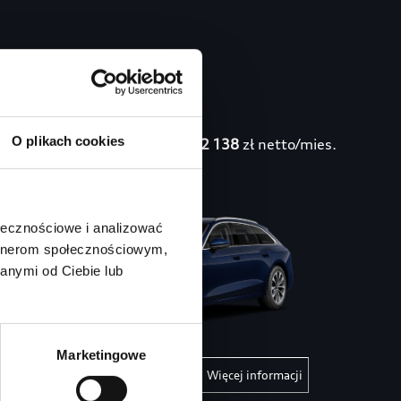
Audi Perfect
O plikach cookies
2 138
zł netto/mies.
Lease – A6
ołecznościowe i analizować
artnerom społecznościowym,
anymi od Ciebie lub
Marketingowe
Zapytaj o ofertę
Więcej informacji