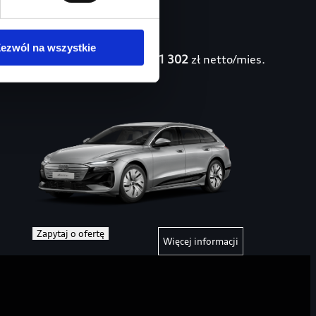
Audi Perfect
ezwól na wszystkie
1 302
zł netto/mies.
Lease – A6
Zapytaj o ofertę
Więcej informacji