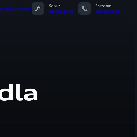
Serwis
Sprzedaż
apytaj o ofertę
58 350 25 55
58 350 22 00
dla