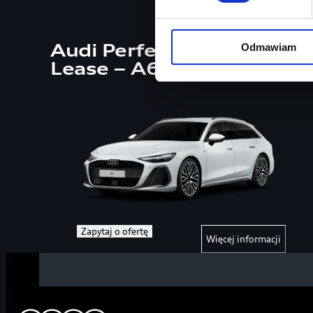
Audi Perfect
Odmawiam
2 026
zł netto/mies.
Lease – A6
Zapytaj o ofertę
Więcej informacji
Zapytaj o ofertę