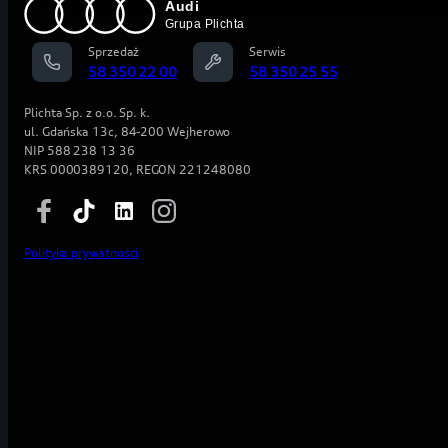
Jesteś zainteresowany tą ofertą? Wyślij do nas
Sprzedaż
Serwis
58 350 22 00
58 350 25 55
wiadomość przez formularz poniżej:
Plichta Sp. z o.o. Sp. k.
Imię i nazwisko
*
ul. Gdańska 13c, 84-200 Wejherowo
NIP 588 238 13 36
KRS 0000389120, REGON 221248080
Numer telefonu
*
Polityka prywatności
Adres email
Wybierz salon
*
np. Audi Gdańsk Stadion