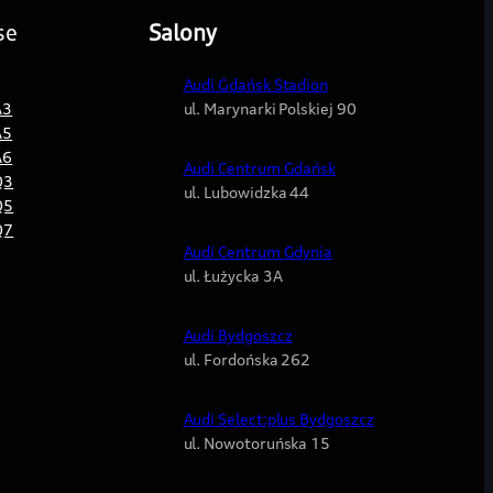
se
Salony
Audi Gdańsk Stadion
A3
ul. Marynarki Polskiej 90
A5
A6
Audi Centrum Gdańsk
Q3
ul. Lubowidzka 44
Q5
Q7
Audi Centrum Gdynia
ul. Łużycka 3A
Audi Bydgoszcz
ul. Fordońska 262
Audi Select:plus Bydgoszcz
ul. Nowotoruńska 15