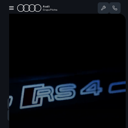
Przejdź
do
treści
Dostępne Audi
Oferty specjalne
Serwis
Nasze salony
Jazda testowa
Serwis
58 350 25 55
Sprzedaż
58 350 22 00