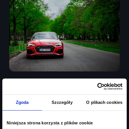
Nieposkromiona
moc
Zgoda
Szczegóły
O plikach cookies
W modelach RS dynamika jazdy osiągnęła nowy poziom.
Niniejsza strona korzysta z plików cookie
Dzięki specjalnie opracowanym zawieszeniom,