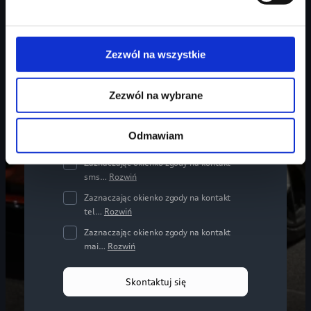
Wymagana zgoda
*
Zezwól na wszystkie
Zapoznałem się z
Polityką prywatności
Grupy Plichta.
Zezwól na wybrane
Zgody opcjonalne
Wyrażenie n/w zgód jest dobrowolne. Brak…
Odmawiam
Rozwiń
Zaznaczając okienko zgody na kontakt
sms…
Rozwiń
Zaznaczając okienko zgody na kontakt
tel…
Rozwiń
Zaznaczając okienko zgody na kontakt
mai…
Rozwiń
Skontaktuj się