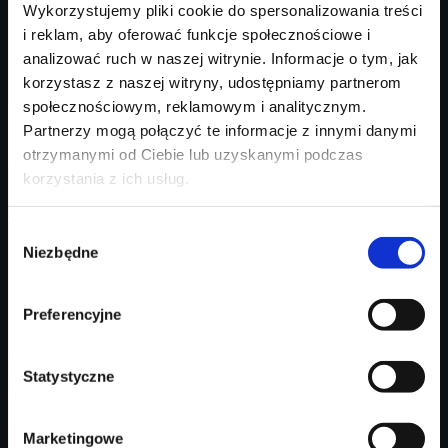
ekstremalnie mocnym silnikom i wyjątkowym
Wykorzystujemy pliki cookie do spersonalizowania treści
akcentom wnętrza każde Audi RS dostarcza
i reklam, aby oferować funkcje społecznościowe i
niezapomnianych wrażeń.
analizować ruch w naszej witrynie. Informacje o tym, jak
korzystasz z naszej witryny, udostępniamy partnerom
społecznościowym, reklamowym i analitycznym.
Partnerzy mogą połączyć te informacje z innymi danymi
otrzymanymi od Ciebie lub uzyskanymi podczas
Skontaktuj się
korzystania z ich usług.
Zapraszamy na ekscytujące jazdy
modelami RS
Wybór
Imię i nazwisko
*
Niezbędne
zgody
Preferencyjne
Numer telefonu
*
Statystyczne
Adres email
Marketingowe