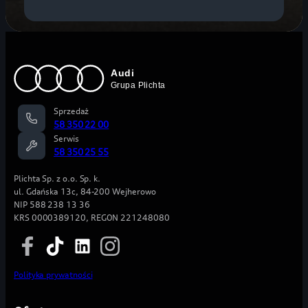
Sprzedaż
58 350 22 00
Serwis
58 350 25 55
Plichta Sp. z o.o. Sp. k.
ul. Gdańska 13c, 84-200 Wejherowo
NIP 588 238 13 36
KRS 0000389120, REGON 221248080
Polityka prywatności