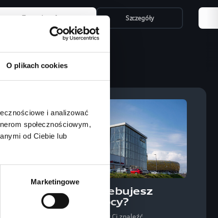
Zapytaj o ofertę
Szczegóły
O plikach cookies
ołecznościowe i analizować
artnerom społecznościowym,
anymi od Ciebie lub
Marketingowe
Potrzebujesz
ce
pomocy?
Pomożemy Ci znaleźć