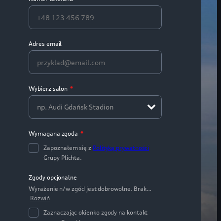
Adres email
Wybierz salon
*
np. Audi Gdańsk Stadion
Wymagana zgoda
*
Zapoznałem się z
Polityką prywatności
Grupy Plichta.
Zgody opcjonalne
Wyrażenie n/w zgód jest dobrowolne. Brak…
Rozwiń
Zaznaczając okienko zgody na kontakt