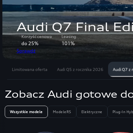
A5 z rocznika 2
Gotowe do odbioru
Leasing
od 207 000 złotych
101%
Sprawdź
Limitowana oferta
Audi Q5 z rocznika 2026
Audi Q7 z 
Zobacz Audi gotowe do
Wszystkie modele
ModeleRS
Elektryczne
Plug-In Hyb