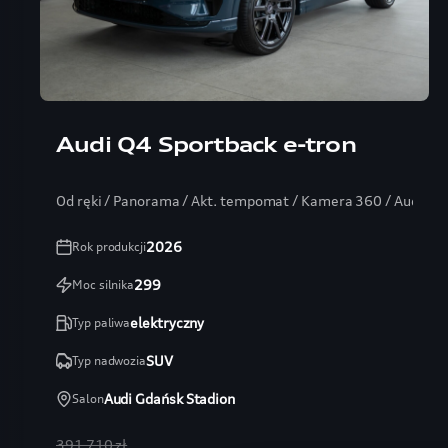
Audi Q4 Sportback e-tron
Od ręki / Panorama / Akt. tempomat / Kamera 360 / Audio 
2026
Rok produkcji
299
Moc silnika
elektryczny
Typ paliwa
SUV
Typ nadwozia
Audi Gdańsk Stadion
Salon
391 710 zł