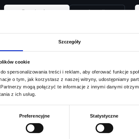
Zapytaj o ofertę
Szczegóły
Szczegóły
 plików cookie
do spersonalizowania treści i reklam, aby oferować funkcje sp
ormacje o tym, jak korzystasz z naszej witryny, udostępniamy p
Partnerzy mogą połączyć te informacje z innymi danymi otrzym
nia z ich usług.
Preferencyjne
Statystyczne
da testowa
Jedyny w Pols
dź się swoim
Salon Audi dedykowany
zonym Audi
modelom RS