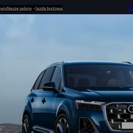
Z
rwis
Nasze salony
Jazda testowa