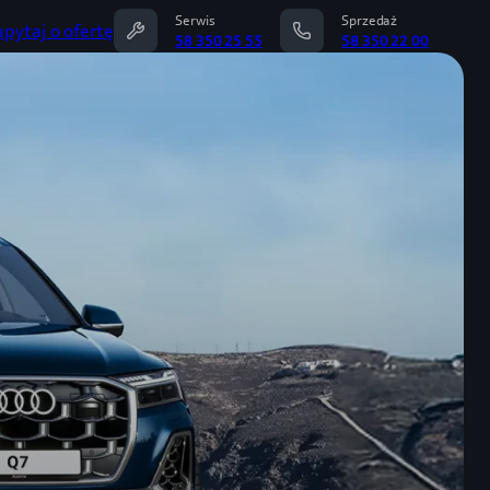
Serwis
Sprzedaż
apytaj o ofertę
58 350 25 55
58 350 22 00