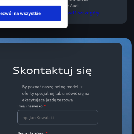
wymarzone Audi
y
Sprawdź szczegóły
ezwól na wszystkie
Skontaktuj się
By poznać naszą pełną modeli z
oferty specjalnej lub umówić się na
ekscytującą jazdę testową
Imię i nazwisko
*
Numer telefonu
*