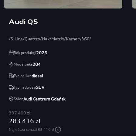
Audi Q5
/S-Line/Quattro/Hak/Matrix/Kamery360/
2026
Rok produkcji
SONOS
204
Moc silnika
diesel
Typ paliwa
SUV
Typ nadwozia
Audi Centrum Gdańsk
Salon
337 400 zł
283 416 zł
Najniższa cena:
283 416 zł