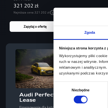
321 202 zł
Najniższa cena:
321 202 zł
Zapytaj o ofertę
Szczegóły
Zgoda
Niniejsza strona korzysta z
Wykorzystujemy pliki cookie 
ruch w naszej witrynie. Inf
reklamowym i analitycznym. 
uzyskanymi podczas korzysta
Wybór
Niezbędne
zgody
Audi Perfect
Jaz
Lease
Przeje
Finansowanie dla każdego
wymar