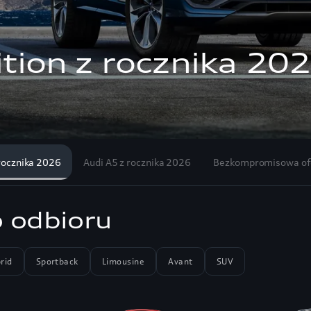
026
rocznika 2026
Audi A5 z rocznika 2026
Bezkompromisowa ofe
 odbioru
rid
Sportback
Limousine
Avant
SUV