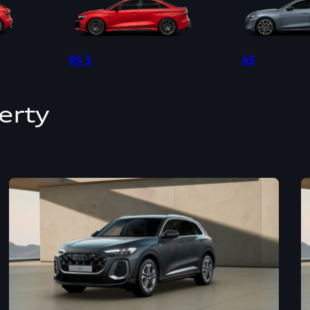
RS 3
A5
erty