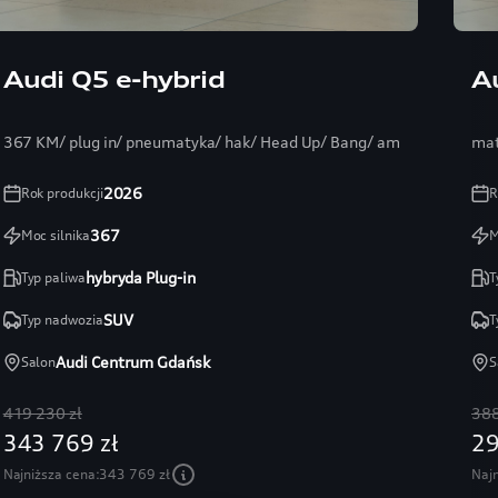
Audi Q5 e-hybrid
A
367 KM/ plug in/ pneumatyka/ hak/ Head Up/ Bang/ ambientePRO
mat
2026
Rok produkcji
R
367
Moc silnika
M
hybryda Plug-in
Typ paliwa
T
SUV
Typ nadwozia
T
Audi Centrum Gdańsk
Salon
S
419 230 zł
388
343 769 zł
29
Najniższa cena:
343 769 zł
Najn