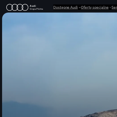
Przejdź
Dostępne Audi
Oferty specjalne
Se
do
treści