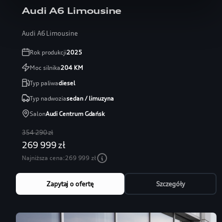
Audi A6 Limousine
Audi A6 Limousine
Rok produkcji
2025
Moc silnika
204
KM
Typ paliwa
diesel
Typ nadwozia
sedan / limuzyna
Salon
Audi Centrum Gdańsk
354 290 zł
269 999 zł
Najniższa cena:
269 999 zł
Zapytaj o ofertę
Szczegóły