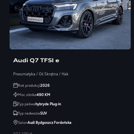
Audi Q7 TFSI e
Pneumatyka / Oś Skrętna / Hak
Rok produkcji
2026
Moc silnika
490
KM
Typ paliwa
hybryda Plug-in
Typ nadwozia
SUV
Salon
Audi Bydgoszcz Fordońska
502 100 zł