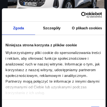
Zgoda
Szczegóły
O plikach cookies
Audi Q5
Niniejsza strona korzysta z plików cookie
Matrix LED/ Ambiente+/ S-line tkanina/ kamera360/ tempomat
Wykorzystujemy pliki cookie do spersonalizowania treści
i reklam, aby oferować funkcje społecznościowe i
Rok produkcji
2025
analizować ruch w naszej witrynie. Informacje o tym, jak
Moc silnika
204
KM
korzystasz z naszej witryny, udostępniamy partnerom
społecznościowym, reklamowym i analitycznym.
Typ paliwa
diesel
Partnerzy mogą połączyć te informacje z innymi danymi
Typ nadwozia
SUV
otrzymanymi od Ciebie lub uzyskanymi podczas
Salon
Audi Centrum Gdańsk
korzystania z ich usług.
304 180 zł
215 000 zł
Wybór