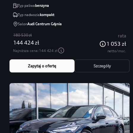
Typ paliwa
benzyna
Typ nadwozia
kompakt
Salon
Audi Centrum Gdynia
180 530 zł
rata
144 424 zł
1 053 zł
Najniższa cena:
144 424 zł
netto/msc.
Zapytaj o ofertę
Szczegóły