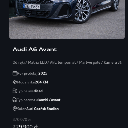
Audi A6 Avant
Od ręki / Matrix LED / Akt. tempomat / Martwe pole / Kamera 360
Rok produkcji
2025
Moc silnika
204
KM
Typ paliwa
diesel
Typ nadwozia
kombi / avant
Salon
Audi Gdańsk Stadion
370 070 zł
229 900 zł