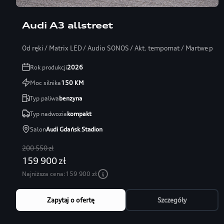
Leasing 101%
Audi A3 allstreet
Od ręki / Matrix LED / Audio SONOS / Akt. tempomat / Martwe pole
Rok produkcji
2026
Moc silnika
150
KM
Typ paliwa
benzyna
Typ nadwozia
kompakt
Salon
Audi Gdańsk Stadion
200 550 zł
159 900 zł
Najniższa cena:
159 900 zł
Zapytaj o ofertę
Szczegóły