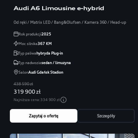
Audi A6 Limousine e-hybrid
Od ręki / Matrix LED / Bang&Olufsen / Kamera 360 / Head-up
Rok produkcji
2025
Moc silnika
367
KM
Typ paliwa
hybryda Plug-in
Typ nadwozia
sedan / limuzyna
Salon
Audi Gdańsk Stadion
438 590 zł
319 900 zł
Najniższa cena:
334 900 zł
Zapytaj o ofertę
Szczegóły