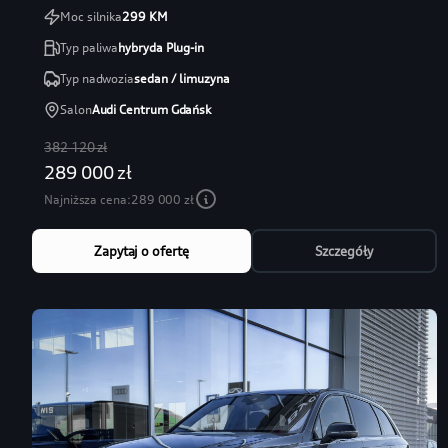
Moc silnika
299
KM
Typ paliwa
hybryda Plug-in
Typ nadwozia
sedan / limuzyna
Salon
Audi Centrum Gdańsk
382 120 zł
289 000 zł
Najniższa cena:
289 000 zł
Zapytaj o ofertę
Szczegóły