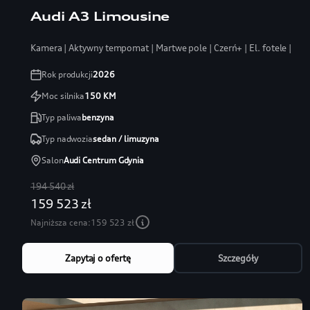
Audi A3 Limousine
Kamera | Aktywny tempomat | Martwe pole | Czerń+ | El. fotele | LE
Rok produkcji
2026
Moc silnika
150
KM
Typ paliwa
benzyna
Typ nadwozia
sedan / limuzyna
Salon
Audi Centrum Gdynia
194 540 zł
159 523 zł
Najniższa cena:
159 523 zł
Zapytaj o ofertę
Szczegóły