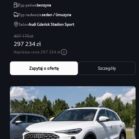
Typ paliwa
benzyna
Typ nadwozia
sedan / limuzyna
Salon
Audi Gdańsk Stadion Sport
407 170 zł
297 234 zł
Najniższa cena:
297 234 zł
Zapytaj o ofertę
Szczegóły