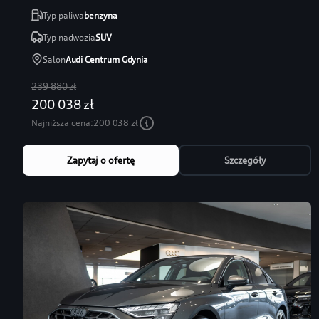
Typ paliwa
benzyna
Typ nadwozia
SUV
Salon
Audi Centrum Gdynia
239 880 zł
200 038 zł
Najniższa cena:
200 038 zł
Zapytaj o ofertę
Szczegóły