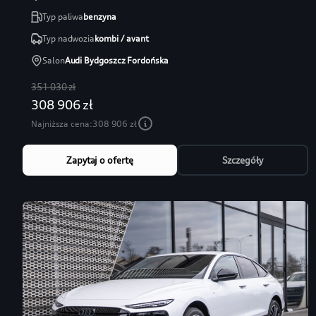
Typ paliwa
benzyna
Typ nadwozia
kombi / avant
Salon
Audi Bydgoszcz Fordońska
351 030 zł
308 906 zł
Najniższa cena:
308 906 zł
Zapytaj o ofertę
Szczegóły