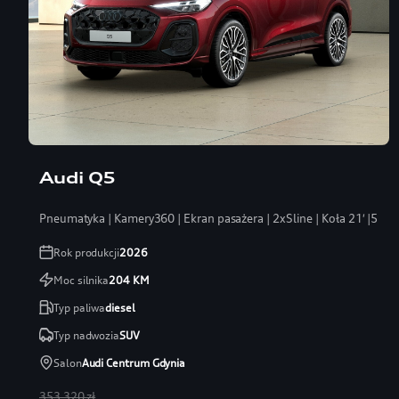
Audi Q5
Pneumatyka | Kamery360 | Ekran pasażera | 2xSline | Koła 21′ |5 la
Rok produkcji
2026
Moc silnika
204
KM
Typ paliwa
diesel
Typ nadwozia
SUV
Salon
Audi Centrum Gdynia
353 320 zł