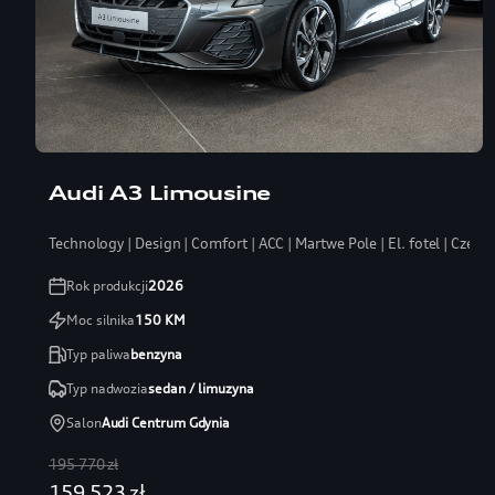
Audi A3 Limousine
Technology | Design | Comfort | ACC | Martwe Pole | El. fotel | Czerń
Rok produkcji
2026
Moc silnika
150
KM
Typ paliwa
benzyna
Typ nadwozia
sedan / limuzyna
Salon
Audi Centrum Gdynia
195 770 zł
159 523 zł