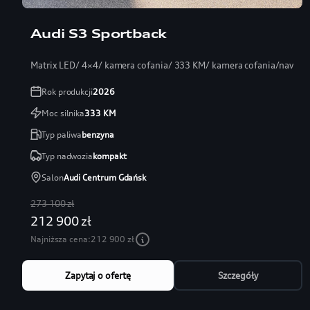
Audi S3 Sportback
Matrix LED/ 4×4/ kamera cofania/ 333 KM/ kamera cofania/navi
Rok produkcji
2026
Moc silnika
333
KM
Typ paliwa
benzyna
Typ nadwozia
kompakt
Salon
Audi Centrum Gdańsk
273 100 zł
212 900 zł
Najniższa cena:
212 900 zł
Zapytaj o ofertę
Szczegóły