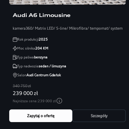
Audi A6 Limousine
kamera360/ Matrix LED/ S-line/ Mikrofibra/ tempomat/ systemy
Rok produkcji
2025
Moc silnika
204
KM
Typ paliwa
benzyna
Typ nadwozia
sedan / limuzyna
Salon
Audi Centrum Gdańsk
340 750 zł
239 000 zł
Najniższa cena:
239 000 zł
Zapytaj o ofertę
Szczegóły