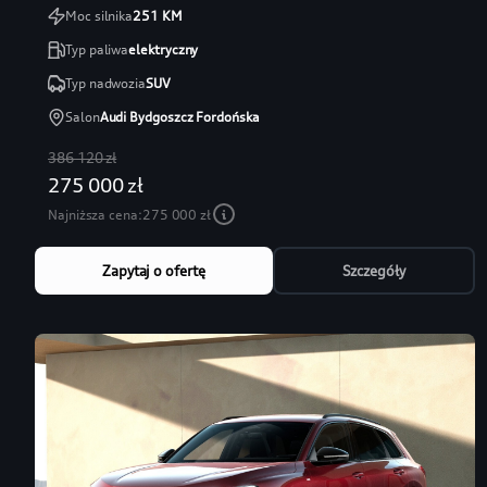
Moc silnika
251
KM
Typ paliwa
elektryczny
Typ nadwozia
SUV
Salon
Audi Bydgoszcz Fordońska
386 120 zł
275 000 zł
Najniższa cena:
275 000 zł
Zapytaj o ofertę
Szczegóły