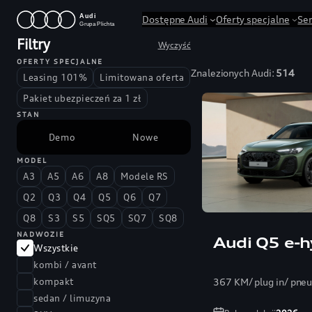
Przejdź
Dostępne Audi
Oferty specjalne
Se
do
Filtry
Wyczyść
treści
OFERTY SPECJALNE
Znalezionych Audi:
514
Leasing 101%
Limitowana oferta
Pakiet ubezpieczeń za 1 zł
STAN
Demo
Nowe
MODEL
A3
A5
A6
A8
Modele RS
Q2
Q3
Q4
Q5
Q6
Q7
Q8
S3
S5
SQ5
SQ7
SQ8
NADWOZIE
Audi Q5 e-h
Wszystkie
kombi / avant
367 KM/ plug in/ pne
kompakt
sedan / limuzyna