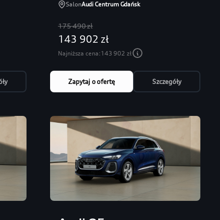
Salon
Audi Centrum Gdańsk
175 490 zł
143 902 zł
Najniższa cena:
143 902 zł
óły
Zapytaj o ofertę
Szczegóły