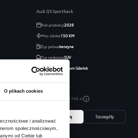
Audi Q3 Sportback
Rok produkcji
2026
Moc silnika
150
KM
Typ paliwa
benzyna
Typ nadwozia
SUV
Salon
Audi Centrum Gdańsk
254 460 zł
213 746 zł
O plikach cookies
Najniższa cena:
213 746 zł
óły
Zapytaj o ofertę
Szczegóły
ołecznościowe i analizować
artnerom społecznościowym,
anymi od Ciebie lub