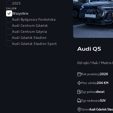
2025
SALON
Wszystkie
Audi Bydgoszcz Fordońska
Audi Centrum Gdańsk
Audi Centrum Gdynia
Audi Gdańsk Stadion
Audi Gdańsk Stadion Sport
Audi Q5
Od ręki / Hak / Matri
Rok produkcji
2026
Moc silnika
204
KM
Typ paliwa
diesel
Typ nadwozia
SUV
Salon
Audi Gdańsk Sta