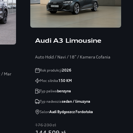
Audi A3 Limousine
Auto Hold / Navi / 18” / Kamera Cofania
Rok produkcji
2026
t / Martwe pole / Kamera 360
Moc silnika
150
KM
Typ paliwa
benzyna
Typ nadwozia
sedan / limuzyna
Salon
Audi Bydgoszcz Fordońska
176 230 zł
144 509 zł