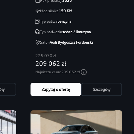
Rok produkcji
2026
Moc silnika
150
KM
Typ paliwa
benzyna
Typ nadwozia
sedan / limuzyna
Salon
Audi Bydgoszcz Fordońska
225 070 zł
209 062 zł
Najniższa cena:
209 062 zł
óły
Zapytaj o ofertę
Szczegóły