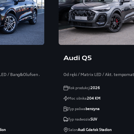
Audi Q5
x LED / Bang&Olufsen / Head-up / Kamera 360
Od ręki / Matrix LED / Akt. tempoma
Rok produkcji
2026
Moc silnika
204
KM
Typ paliwa
benzyna
Typ nadwozia
SUV
dion
Salon
Audi Gdańsk Stadion