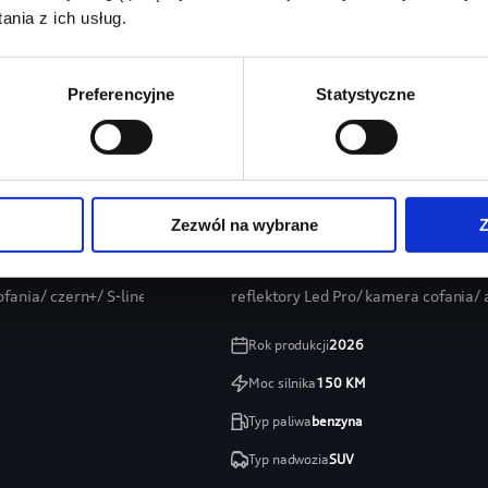
nia z ich usług.
Preferencyjne
Statystyczne
Zezwól na wybrane
Z
ortback
Audi Q3
ania/ czern+/ S-line/ Mirkofibra
reflektory Led Pro/ kamera cofania
Rok produkcji
2026
Moc silnika
150
KM
Typ paliwa
benzyna
Typ nadwozia
SUV