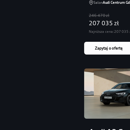
Salon
Audi Centrum Gd
246 470 zł
207 035 zł
Najniższa cena:
207 035 
Zapytaj o ofertę