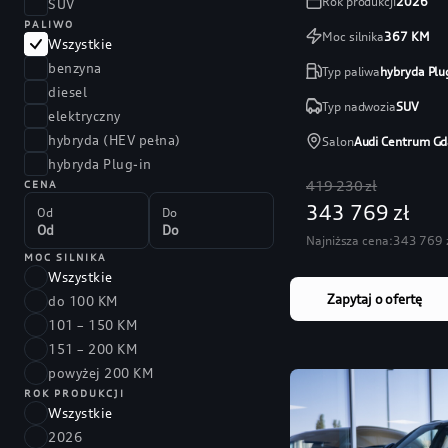
Rok produkcji
2026
SUV
PALIWO
Moc silnika
367
KM
Wszystkie
benzyna
Typ paliwa
hybryda Plu
diesel
Typ nadwozia
SUV
elektryczny
hybryda (HEV pełna)
Salon
Audi Centrum Gd
hybryda Plug-in
419 230 zł
CENA
343 769 zł
Od
Do
Najniższa cena:
343 769 
MOC SILNIKA
Wszystkie
Zapytaj o ofertę
do 100 KM
101 – 150 KM
151 – 200 KM
powyżej 200 KM
ROK PRODUKCJI
Wszystkie
2026