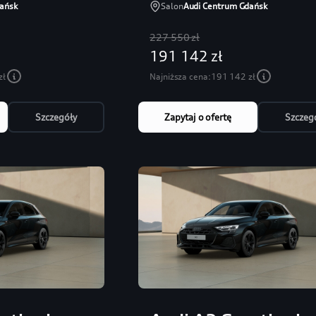
ańsk
Salon
Audi Centrum Gdańsk
227 550 zł
191 142 zł
zł
Najniższa cena:
191 142 zł
Szczegóły
Zapytaj o ofertę
Szczeg