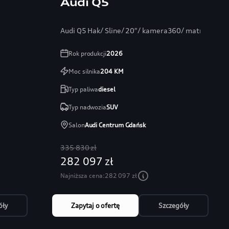
Audi Q5
Audi Q5 Hak/ Sline/ 20″/ kamera360/ matrixLED/
Rok produkcji
2026
Moc silnika
204
KM
Typ paliwa
diesel
Typ nadwozia
SUV
Salon
Audi Centrum Gdańsk
335 830 zł
282 097 zł
Najniższa cena:
282 097 zł
óły
Zapytaj o ofertę
Szczegóły