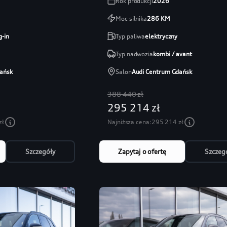
Rok produkcji
2026
Moc silnika
286
KM
g-in
Typ paliwa
elektryczny
Typ nadwozia
kombi / avant
ańsk
Salon
Audi Centrum Gdańsk
388 440 zł
295 214 zł
zł
Najniższa cena:
295 214 zł
Szczegóły
Zapytaj o ofertę
Szczeg