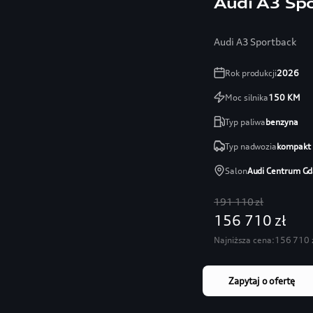
Audi A3 Sp
Audi A3 Sportback
Rok produkcji
2026
Moc silnika
150
KM
Typ paliwa
benzyna
Typ nadwozia
kompakt
Salon
Audi Centrum Gd
191 110 zł
156 710 zł
Najniższa cena:
156 710 
Zapytaj o ofertę