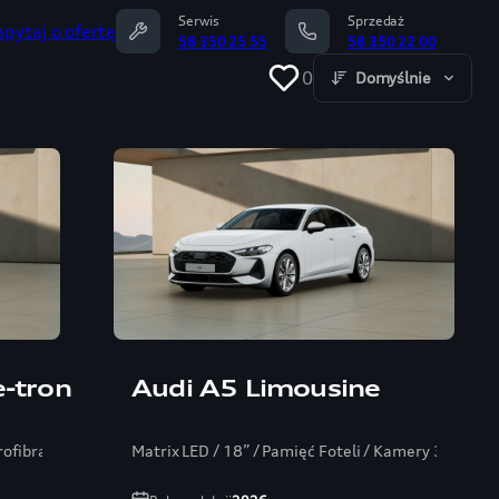
Serwis
Sprzedaż
apytaj o ofertę
58 350 25 55
58 350 22 00
0
Domyślnie
e-tron
Audi A5 Limousine
rofibra/ Bang/ ambiente+
Matrix LED / 18” / Pamięć Foteli / Kamery 360