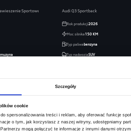
Zawieszenie Sportowe / 19” / Kamera Cofania
Audi Q3 Sportback
Rok produkcji
2026
Moc silnika
150
KM
Typ paliwa
benzyna
limuzyna
Typ nadwozia
SUV
Fordońska
Salon
Audi Centrum Gdańsk
254 460 zł
213 746 zł
Szczegóły
zł
Najniższa cena:
213 746 zł
 plików cookie
Szczegóły
Zapytaj o ofertę
Szczeg
do spersonalizowania treści i reklam, aby oferować funkcje sp
ormacje o tym, jak korzystasz z naszej witryny, udostępniamy p
Partnerzy mogą połączyć te informacje z innymi danymi otrzym