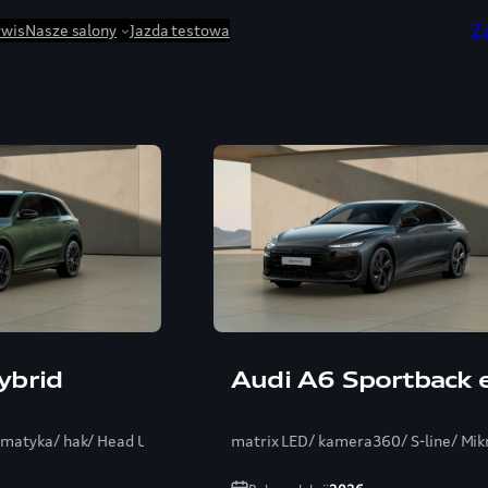
Z
rwis
Nasze salony
Jazda testowa
ybrid
Audi A6 Sportback 
umatyka/ hak/ Head Up/ Bang/ ambientePRO
matrix LED/ kamera360/ S-line/ Mik