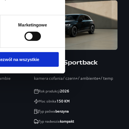
Marketingowe
ezwól na wszystkie
Audi A3 Sportback
/ ambiente+/ 19″/ systemy
kamera cofania/ czern+/ ambiente+/ tempomat/ ele
Rok produkcji
2026
Moc silnika
150
KM
Typ paliwa
benzyna
Typ nadwozia
kompakt