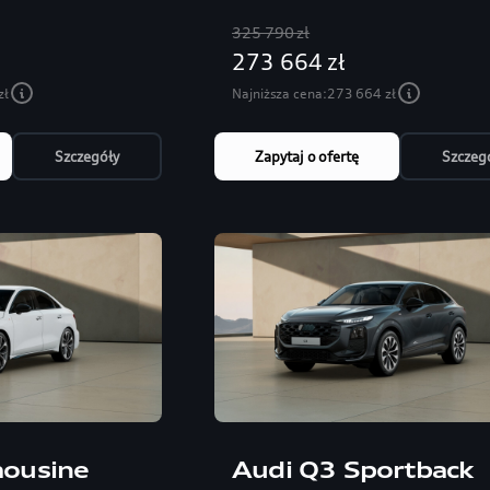
325 790 zł
273 664 zł
zł
Najniższa cena:
273 664 zł
Szczegóły
Zapytaj o ofertę
Szczeg
mousine
Audi Q3 Sportback