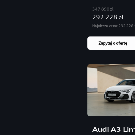
347 890 zł
292 228 zł
Najniższa cena:
292 228 
Zapytaj o ofertę
Audi A3 Li