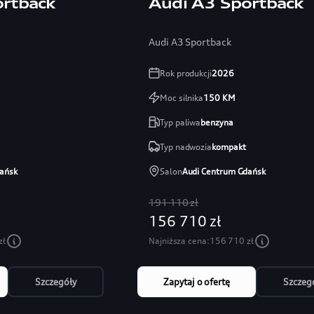
ortback
Audi A3 Sportback
Audi A3 Sportback
Rok produkcji
2026
Moc silnika
150
KM
Typ paliwa
benzyna
Typ nadwozia
kompakt
ańsk
Salon
Audi Centrum Gdańsk
191 110 zł
156 710 zł
zł
Najniższa cena:
156 710 zł
Szczegóły
Zapytaj o ofertę
Szczeg