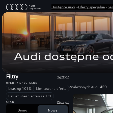
Przejdź
Dostępne Audi
Oferty specjalne
Se
do
treści
Audi dostępne od
Filtry
Wyczyść
OFERTY SPECJALNE
Znalezionych Audi:
459
Leasing 101%
Limitowana oferta
Pakiet ubezpieczeń za 1 zł
Wyczyść
STAN
Demo
Nowe