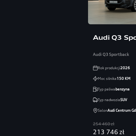
Audi Q3 Sp
Audi Q3 Sportback
Rok produkcji
2026
Moc silnika
150
KM
Typ paliwa
benzyna
Typ nadwozia
SUV
Salon
Audi Centrum Gd
254 460 zł
213 746 zł