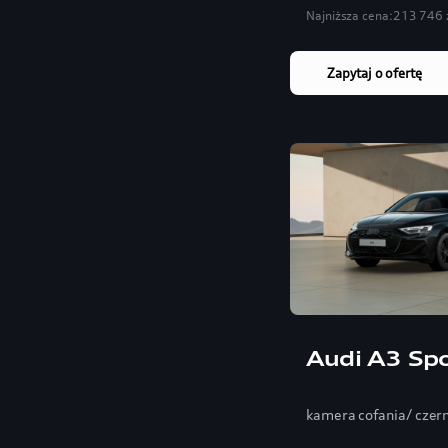
Najniższa cena:
213 746 
Zapytaj o ofertę
Audi A3 Sp
kamera cofania/ czer