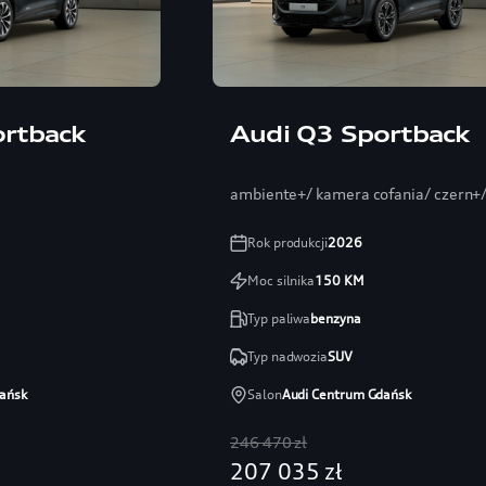
ortback
Audi Q3 Sportback
ambiente+/ kamera cofania/ czern+/ 
Rok produkcji
2026
Moc silnika
150
KM
Typ paliwa
benzyna
Typ nadwozia
SUV
ańsk
Salon
Audi Centrum Gdańsk
246 470 zł
207 035 zł