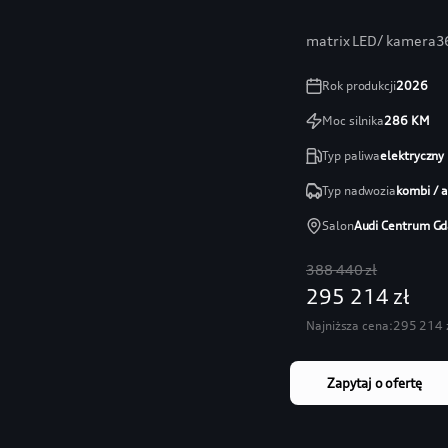
matrix LED/ kamera36
Rok produkcji
2026
Moc silnika
286
KM
Typ paliwa
elektryczny
Typ nadwozia
kombi / 
Salon
Audi Centrum Gd
388 440 zł
295 214 zł
Najniższa cena:
295 214 
Zapytaj o ofertę