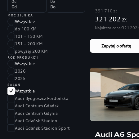
Od
Do
391 710 zł
MOC SILNIKA
321 202 zł
Wszystkie
Najniższa cena:
321 202 
do 100 KM
101 – 150 KM
151 – 200 KM
Zapytaj o ofertę
powyżej 200 KM
ROK PRODUKCJI
Wszystkie
2026
2025
SALON
Wszystkie
Audi Bydgoszcz Fordońska
Audi Centrum Gdańsk
Audi Centrum Gdynia
Audi Gdańsk Stadion
Audi Gdańsk Stadion Sport
Audi A6 Spo