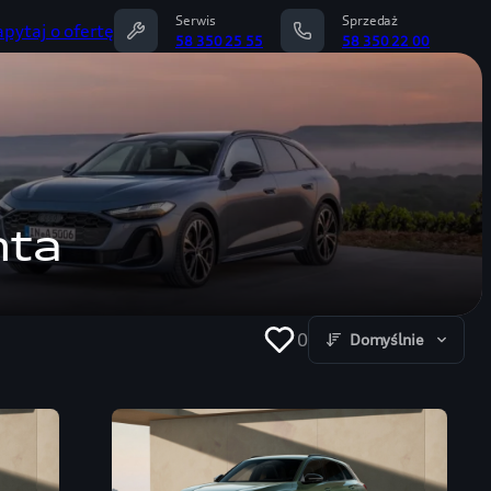
Serwis
Sprzedaż
apytaj o ofertę
58 350 25 55
58 350 22 00
hta
0
Domyślnie