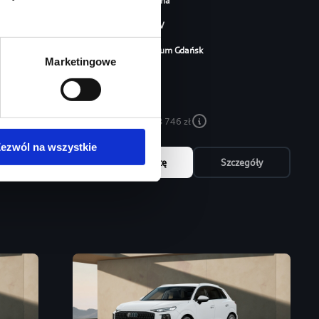
Typ paliwa
benzyna
Typ nadwozia
SUV
Salon
Audi Centrum Gdańsk
Marketingowe
254 460 zł
213 746 zł
Najniższa cena:
213 746 zł
ezwól na wszystkie
óły
Zapytaj o ofertę
Szczegóły