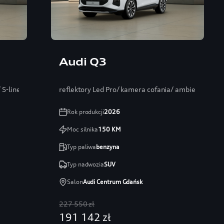
Audi Q3
S-line/ Mirkofibra
reflektory Led Pro/ kamera cofania/ ambiente+/ 1
Rok produkcji
2026
Moc silnika
150
KM
Typ paliwa
benzyna
Typ nadwozia
SUV
Salon
Audi Centrum Gdańsk
227 550 zł
191 142 zł