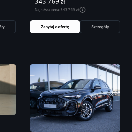
343 769 zł
Najniższa cena:
343 769 zł
óły
Zapytaj o ofertę
Szczegóły