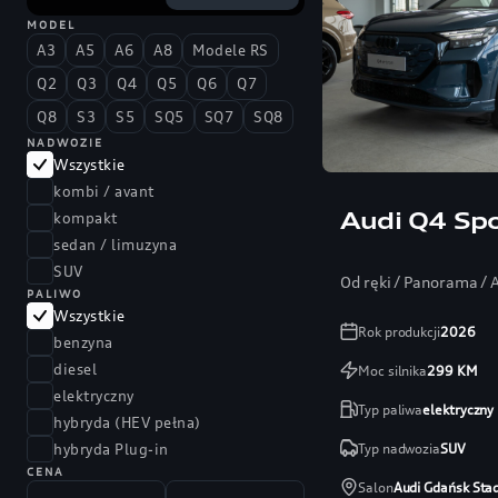
MODEL
A3
A5
A6
A8
Modele RS
Q2
Q3
Q4
Q5
Q6
Q7
Q8
S3
S5
SQ5
SQ7
SQ8
NADWOZIE
Wszystkie
kombi / avant
Audi Q4 Spo
kompakt
sedan / limuzyna
SUV
Od ręki / Panorama /
PALIWO
Wszystkie
Rok produkcji
2026
benzyna
diesel
Moc silnika
299
KM
elektryczny
Typ paliwa
elektryczny
hybryda (HEV pełna)
Typ nadwozia
SUV
hybryda Plug-in
CENA
Salon
Audi Gdańsk Sta