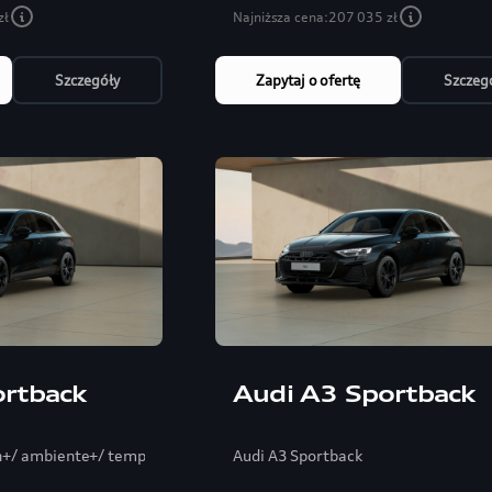
zł
Najniższa cena:
207 035 zł
Szczegóły
Zapytaj o ofertę
Szczeg
ortback
Audi A3 Sportback
n+/ ambiente+/ tempomat/ elektryka fotel
Audi A3 Sportback