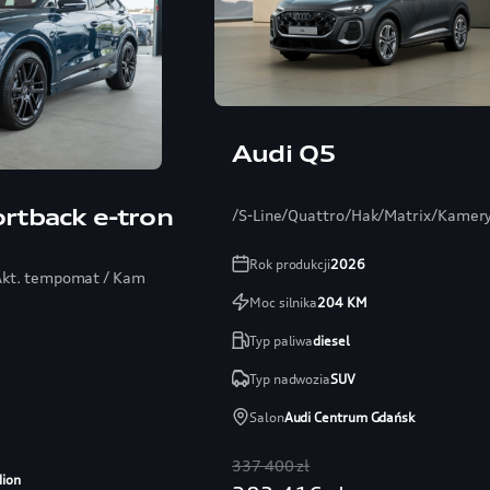
Audi Q5
rtback e-tron
/S-Line/Quattro/Hak/Matrix/Kamer
Rok produkcji
2026
 Akt. tempomat / Kamera 360 / Audio SONOS
Moc silnika
204
KM
Typ paliwa
diesel
Typ nadwozia
SUV
Salon
Audi Centrum Gdańsk
337 400 zł
dion