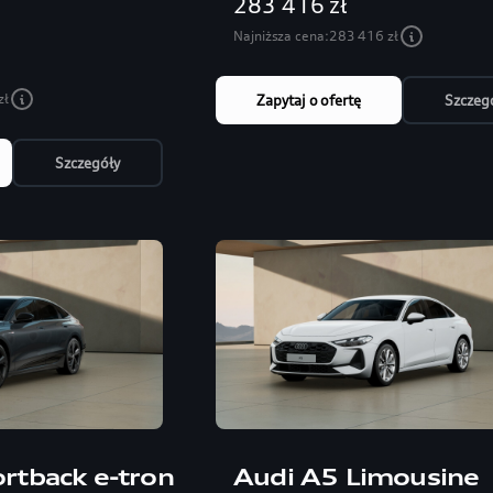
283 416 zł
Najniższa cena:
283 416 zł
zł
Zapytaj o ofertę
Szczeg
Szczegóły
rtback e-tron
Audi A5 Limousine