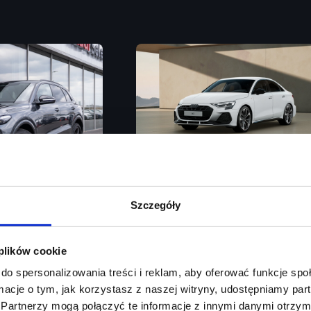
Audi A3 Limousine
Szczegóły
Auto Hold / SONOS / Zawieszenie Sp
 plików cookie
Rok produkcji
2026
/ Akt. tempomat / Martwe pole / Kamera 360
do spersonalizowania treści i reklam, aby oferować funkcje sp
Moc silnika
150
KM
ormacje o tym, jak korzystasz z naszej witryny, udostępniamy p
Partnerzy mogą połączyć te informacje z innymi danymi otrzym