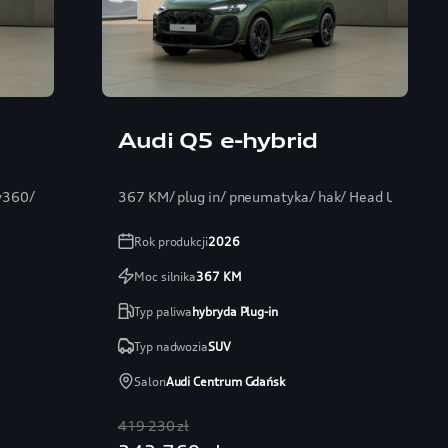
Audi Q5 e-hybrid
y360/
367 KM/ plug in/ pneumatyka/ hak/ Head Up/ Ban
Rok produkcji
2026
Moc silnika
367
KM
Typ paliwa
hybryda Plug-in
Typ nadwozia
SUV
Salon
Audi Centrum Gdańsk
419 230 zł