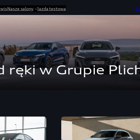
Z
rwis
Nasze salony
Jazda testowa
 ręki w Grupie Plic