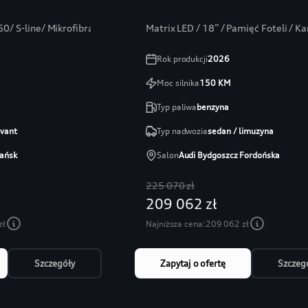
0/ S-line/ Mikrofibra/ Bang/ ambiente+
Matrix LED / 18” / Pamięć Foteli / 
Rok produkcji
2026
Moc silnika
150
KM
Typ paliwa
benzyna
avant
Typ nadwozia
sedan / limuzyna
ańsk
Salon
Audi Bydgoszcz Fordońska
225 070 zł
209 062 zł
zł
Najniższa cena:
209 062 zł
Szczegóły
Zapytaj o ofertę
Szczeg