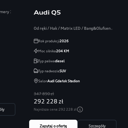
Audi Q5
Kamery 360
Od ręki / Hak / Matrix LED / Bang&Olufsen / Head-
Rok produkcji
2026
Moc silnika
204
KM
Typ paliwa
diesel
Typ nadwozia
SUV
Salon
Audi Gdańsk Stadion
347 890 zł
292 228 zł
Najniższa cena:
292 228 zł
óły
Zapytaj o ofertę
Szczegóły