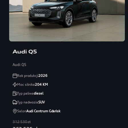
Audi Q5
Audi Q5
Rok produkcji
2026
Moc silnika
204
KM
Typ paliwa
diesel
Typ nadwozia
SUV
Salon
Audi Centrum Gdańsk
312 530 zł