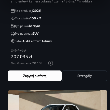
ambiente+/ kamera cofania/ czern+/ S-line/ Mirkofibra
Rok produkcji
2026
Moc silnika
150
KM
Typ paliwa
benzyna
Typ nadwozia
SUV
Salon
Audi Centrum Gdańsk
246 470 zł
207 035 zł
Najniższa cena:
207 035 zł
Zapytaj o ofertę
Szczegóły