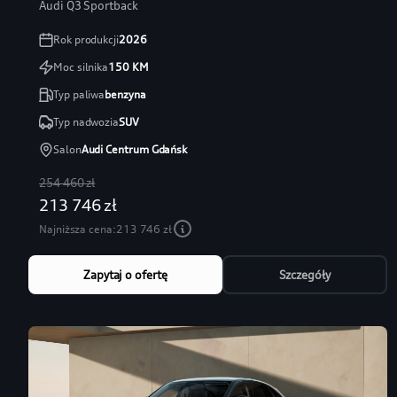
Audi Q3 Sportback
Rok produkcji
2026
Moc silnika
150
KM
Typ paliwa
benzyna
Typ nadwozia
SUV
Salon
Audi Centrum Gdańsk
254 460 zł
213 746 zł
Najniższa cena:
213 746 zł
Zapytaj o ofertę
Szczegóły