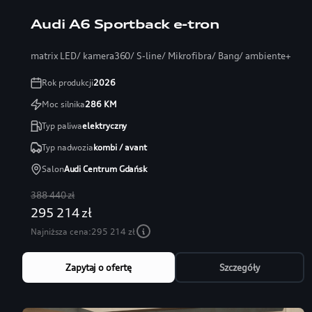
Audi A6 Sportback e-tron
matrix LED/ kamera360/ S-line/ Mikrofibra/ Bang/ ambiente+
Rok produkcji
2026
Moc silnika
286
KM
Typ paliwa
elektryczny
Typ nadwozia
kombi / avant
Salon
Audi Centrum Gdańsk
388 440 zł
295 214 zł
Najniższa cena:
295 214 zł
Zapytaj o ofertę
Szczegóły