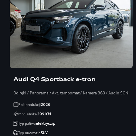
Audi Q4 Sportback e-tron
Od ręki / Panorama / Akt. tempomat / Kamera 360 / Audio SONOS
Rok produkcji
2026
Moc silnika
299
KM
Typ paliwa
elektryczny
Typ nadwozia
SUV