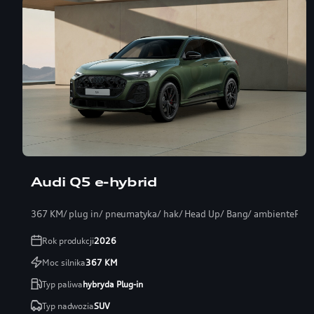
Audi Q5 e-hybrid
367 KM/ plug in/ pneumatyka/ hak/ Head Up/ Bang/ ambientePRO
Rok produkcji
2026
Moc silnika
367
KM
Typ paliwa
hybryda Plug-in
Typ nadwozia
SUV