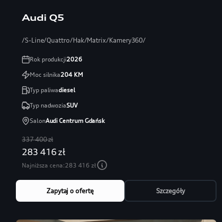
Audi Q5
/S-Line/Quattro/Hak/Matrix/Kamery360/
Rok produkcji
2026
Moc silnika
204
KM
Typ paliwa
diesel
Typ nadwozia
SUV
Salon
Audi Centrum Gdańsk
337 400 zł
283 416 zł
Najniższa cena:
283 416 zł
Zapytaj o ofertę
Szczegóły