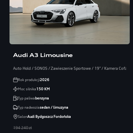
Audi A3 Limousine
Auto Hold / SONOS / Zawieszenie Sportowe / 19” / Kamera Cofania
Rok produkcji
2026
Moc silnika
150
KM
Typ paliwa
benzyna
Typ nadwozia
sedan / limuzyna
Salon
Audi Bydgoszcz Fordońska
194 240 zł