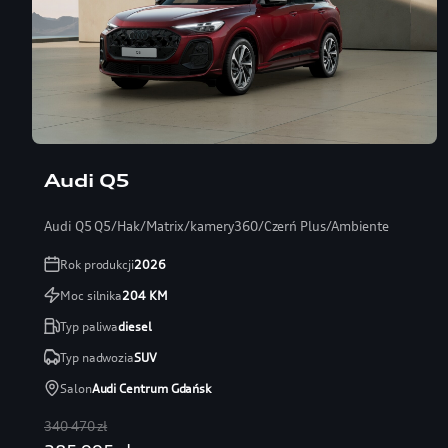
Audi Q5
Audi Q5 Q5/Hak/Matrix/kamery360/Czerń Plus/Ambiente
Rok produkcji
2026
Moc silnika
204
KM
Typ paliwa
diesel
Typ nadwozia
SUV
Salon
Audi Centrum Gdańsk
340 470 zł