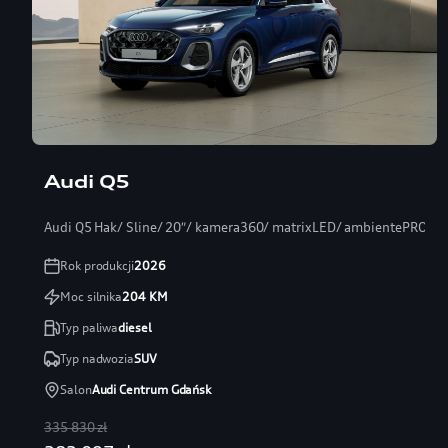
Audi Q5
Audi Q5 Hak/ Sline/ 20″/ kamera360/ matrixLED/ ambientePRO/ s
Rok produkcji
2026
Moc silnika
204
KM
Typ paliwa
diesel
Typ nadwozia
SUV
Salon
Audi Centrum Gdańsk
335 830 zł