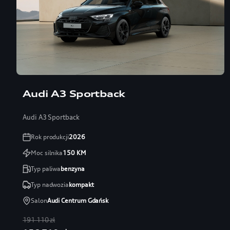
Audi A3 Sportback
Audi A3 Sportback
Rok produkcji
2026
Moc silnika
150
KM
Typ paliwa
benzyna
Typ nadwozia
kompakt
Salon
Audi Centrum Gdańsk
191 110 zł