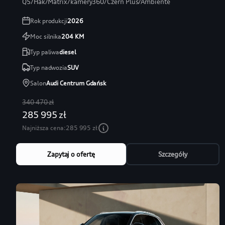
Q5/Hak/Matrix/kamery360/Czerń Plus/Ambiente
Rok produkcji
2026
Moc silnika
204
KM
Typ paliwa
diesel
Typ nadwozia
SUV
Salon
Audi Centrum Gdańsk
340 470 zł
285 995 zł
Najniższa cena:
285 995 zł
Zapytaj o ofertę
Szczegóły