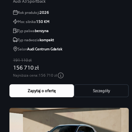
Audi A3 Sportback
Rok produkcji
2026
Moc silnika
150
KM
Typ paliwa
benzyna
Typ nadwozia
kompakt
Salon
Audi Centrum Gdańsk
191 110 zł
156 710 zł
Najniższa cena:
156 710 zł
Zapytaj o ofertę
Szczegóły