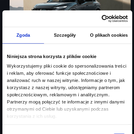
Zgoda
Szczegóły
O plikach cookies
Audi Q3 Sportback
Niniejsza strona korzysta z plików cookie
Wykorzystujemy pliki cookie do spersonalizowania treści
Audi Q3 Sportback
i reklam, aby oferować funkcje społecznościowe i
analizować ruch w naszej witrynie. Informacje o tym, jak
Rok produkcji
2026
korzystasz z naszej witryny, udostępniamy partnerom
Moc silnika
150
KM
społecznościowym, reklamowym i analitycznym.
Typ paliwa
benzyna
Partnerzy mogą połączyć te informacje z innymi danymi
Typ nadwozia
SUV
otrzymanymi od Ciebie lub uzyskanymi podczas
korzystania z ich usług.
Salon
Audi Centrum Gdańsk
254 460 zł
Wybór