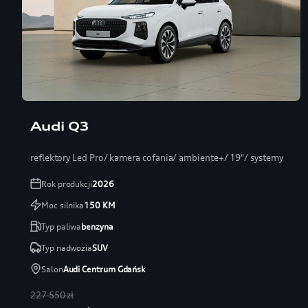
Audi Q3
reflektory Led Pro/ kamera cofania/ ambiente+/ 19″/ systemy
Rok produkcji
2026
Moc silnika
150
KM
Typ paliwa
benzyna
Typ nadwozia
SUV
Salon
Audi Centrum Gdańsk
227 550 zł