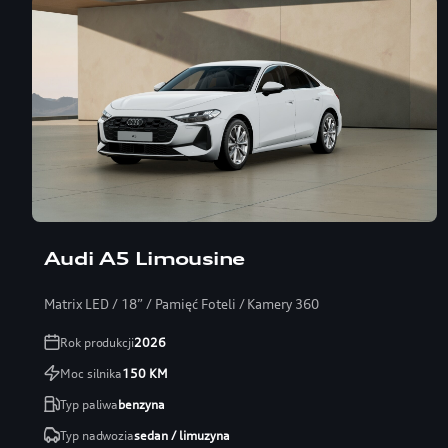
Audi A5 Limousine
Matrix LED / 18” / Pamięć Foteli / Kamery 360
Rok produkcji
2026
Moc silnika
150
KM
Typ paliwa
benzyna
Typ nadwozia
sedan / limuzyna