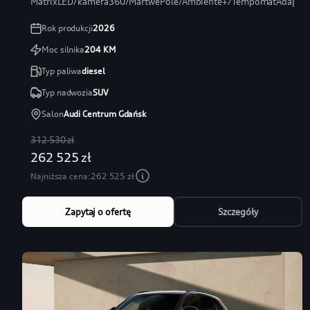
MatrixLED/kamera360/MartwePole/Ambiente+/TempomatAdaptac
Rok produkcji
2026
Moc silnika
204
KM
Typ paliwa
diesel
Typ nadwozia
SUV
Salon
Audi Centrum Gdańsk
312 530 zł
262 525 zł
Najniższa cena:
262 525 zł
Zapytaj o ofertę
Szczegóły