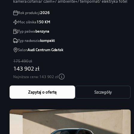
kamera cofania/ czern+/ ambiente+/ tempomat/ elektryka fotel
Rok produkcji
2026
Moc silnika
150
KM
Typ paliwa
benzyna
Typ nadwozia
kompakt
Salon
Audi Centrum Gdańsk
175 490 zł
143 902 zł
Najniższa cena:
143 902 zł
Zapytaj o ofertę
Szczegóły