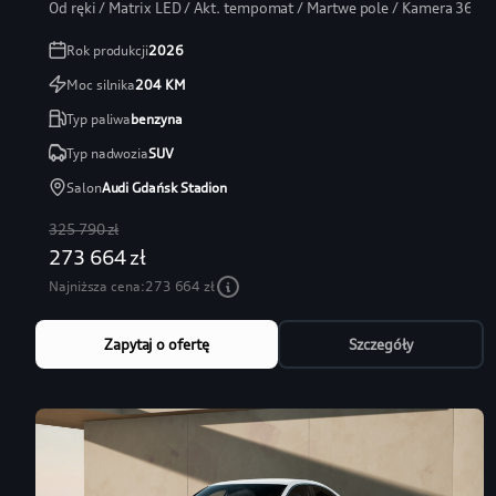
Od ręki / Matrix LED / Akt. tempomat / Martwe pole / Kamera 360
Rok produkcji
2026
Moc silnika
204
KM
Typ paliwa
benzyna
Typ nadwozia
SUV
Salon
Audi Gdańsk Stadion
325 790 zł
273 664 zł
Najniższa cena:
273 664 zł
Zapytaj o ofertę
Szczegóły