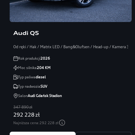
Audi Q5
Od ręki / Hak / Matrix LED / Bang&Olufsen / Head-up / Kamera 360
Rok produkcji
2026
Moc silnika
204
KM
Typ paliwa
diesel
Typ nadwozia
SUV
Salon
Audi Gdańsk Stadion
347 890 zł
292 228 zł
Najniższa cena:
292 228 zł