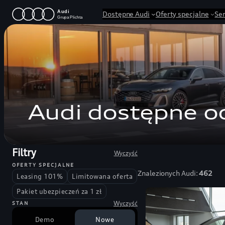
Przejdź
Dostępne Audi
Oferty specjalne
Se
do
treści
Audi dostępne od
Filtry
Wyczyść
OFERTY SPECJALNE
Znalezionych Audi:
462
Leasing 101%
Limitowana oferta
Pakiet ubezpieczeń za 1 zł
Wyczyść
STAN
Demo
Nowe