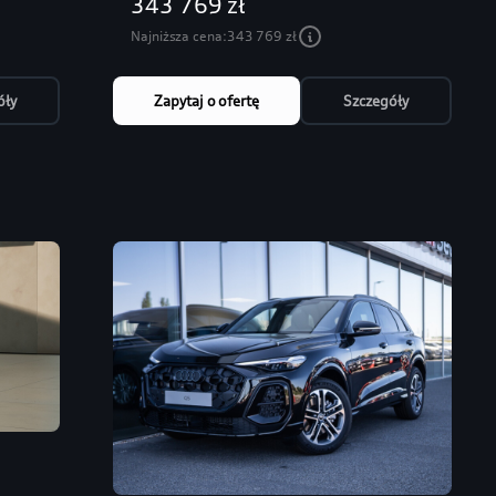
343 769 zł
Najniższa cena:
343 769 zł
óły
Zapytaj o ofertę
Szczegóły