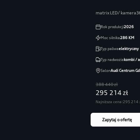
matrix LED/ kamera36
Rok produkcji
2026
Moc silnika
286
KM
Typ paliwa
elektryczny
Typ nadwozia
kombi / 
Salon
Audi Centrum Gd
388 440 zł
295 214 zł
Najniższa cena:
295 214 
Zapytaj o ofertę