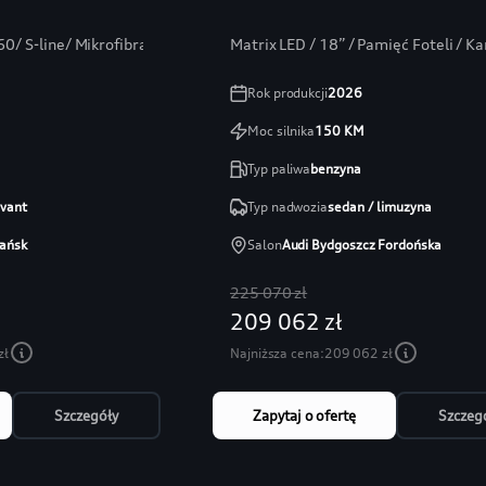
0/ S-line/ Mikrofibra/ Bang/ ambiente+
Matrix LED / 18” / Pamięć Foteli / 
Rok produkcji
2026
Moc silnika
150
KM
Typ paliwa
benzyna
avant
Typ nadwozia
sedan / limuzyna
ańsk
Salon
Audi Bydgoszcz Fordońska
225 070 zł
209 062 zł
zł
Najniższa cena:
209 062 zł
Szczegóły
Zapytaj o ofertę
Szczeg