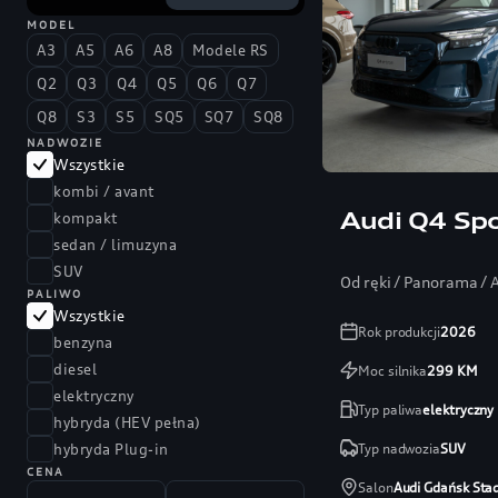
MODEL
A3
A5
A6
A8
Modele RS
Q2
Q3
Q4
Q5
Q6
Q7
Q8
S3
S5
SQ5
SQ7
SQ8
NADWOZIE
Wszystkie
kombi / avant
Audi Q4 Spo
kompakt
sedan / limuzyna
SUV
Od ręki / Panorama /
PALIWO
Wszystkie
Rok produkcji
2026
benzyna
diesel
Moc silnika
299
KM
elektryczny
Typ paliwa
elektryczny
hybryda (HEV pełna)
Typ nadwozia
SUV
hybryda Plug-in
CENA
Salon
Audi Gdańsk Sta