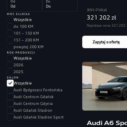
Od
Do
391 710 zł
MOC SILNIKA
321 202 zł
Wszystkie
Najniższa cena:
321 202 
do 100 KM
101 – 150 KM
151 – 200 KM
Zapytaj o ofertę
powyżej 200 KM
ROK PRODUKCJI
Wszystkie
2026
2025
SALON
Wszystkie
Audi Bydgoszcz Fordońska
Audi Centrum Gdańsk
Audi Centrum Gdynia
Audi Gdańsk Stadion
Audi Gdańsk Stadion Sport
Audi A6 Spo