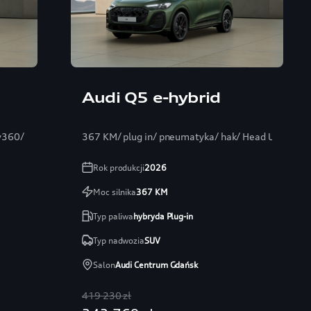
Audi Q5 e-hybrid
y360/
367 KM/ plug in/ pneumatyka/ hak/ Head Up/ Ban
Rok produkcji
2026
Moc silnika
367
KM
Typ paliwa
hybryda Plug-in
Typ nadwozia
SUV
Salon
Audi Centrum Gdańsk
419 230 zł