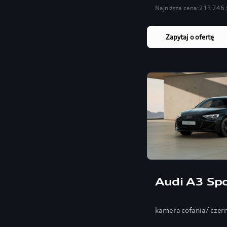
Najniższa cena:
213 746 
Zapytaj o ofertę
Audi A3 Sp
kamera cofania/ czer