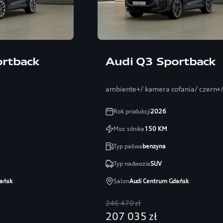
ortback
Audi Q3 Sportback
ambiente+/ kamera cofania/ czern+/ 
Rok produkcji
2026
Moc silnika
150
KM
Typ paliwa
benzyna
Typ nadwozia
SUV
ańsk
Salon
Audi Centrum Gdańsk
246 470 zł
207 035 zł