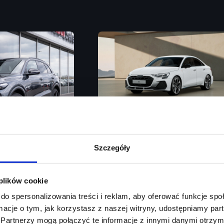
Audi A3 Limousine
Szczegóły
Auto Hold / SONOS / Zawieszenie Sp
 plików cookie
Rok produkcji
2026
/ Akt. tempomat / Martwe pole / Kamera 360
do spersonalizowania treści i reklam, aby oferować funkcje sp
Moc silnika
150
KM
ormacje o tym, jak korzystasz z naszej witryny, udostępniamy p
Partnerzy mogą połączyć te informacje z innymi danymi otrzym