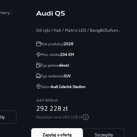
Audi Q5
Kamery 360
Od ręki / Hak / Matrix LED / Bang&Olufsen / Head-
Rok produkcji
2026
Moc silnika
204
KM
Typ paliwa
diesel
Typ nadwozia
SUV
Salon
Audi Gdańsk Stadion
347 890 zł
292 228 zł
Najniższa cena:
292 228 zł
óły
Zapytaj o ofertę
Szczegóły