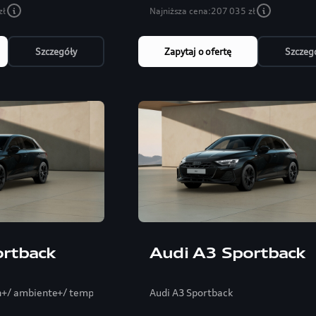
zł
Najniższa cena:
207 035 zł
Szczegóły
Zapytaj o ofertę
Szczeg
ortback
Audi A3 Sportback
n+/ ambiente+/ tempomat/ elektryka fotel
Audi A3 Sportback