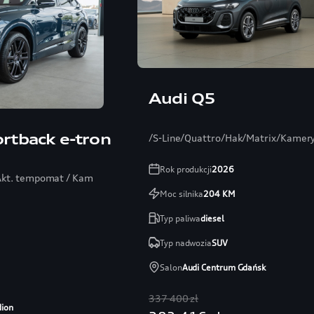
Audi Q5
rtback e-tron
/S-Line/Quattro/Hak/Matrix/Kamer
Rok produkcji
2026
 Akt. tempomat / Kamera 360 / Audio SONOS
Moc silnika
204
KM
Typ paliwa
diesel
Typ nadwozia
SUV
Salon
Audi Centrum Gdańsk
337 400 zł
dion