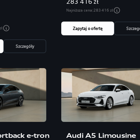
283 416 zł
Najniższa cena:
283 416 zł
zł
Zapytaj o ofertę
Szczeg
Szczegóły
rtback e-tron
Audi A5 Limousine