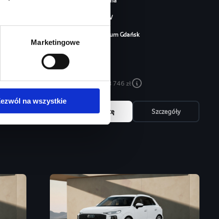
Typ paliwa
benzyna
Typ nadwozia
SUV
Salon
Audi Centrum Gdańsk
Marketingowe
254 460 zł
213 746 zł
Najniższa cena:
213 746 zł
ezwól na wszystkie
óły
Zapytaj o ofertę
Szczegóły