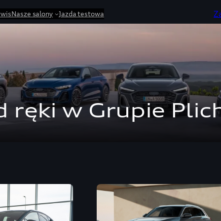
Z
rwis
Nasze salony
Jazda testowa
 ręki w Grupie Plic