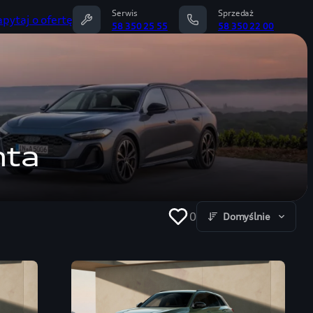
Serwis
Sprzedaż
apytaj o ofertę
58 350 25 55
58 350 22 00
hta
0
Domyślnie