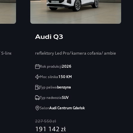
Audi Q3
S-line/ Mirkofibra
reflektory Led Pro/ kamera cofania/ ambiente+/ 1
Rok produkcji
2026
Moc silnika
150
KM
Typ paliwa
benzyna
Typ nadwozia
SUV
Salon
Audi Centrum Gdańsk
227 550 zł
191 142 zł