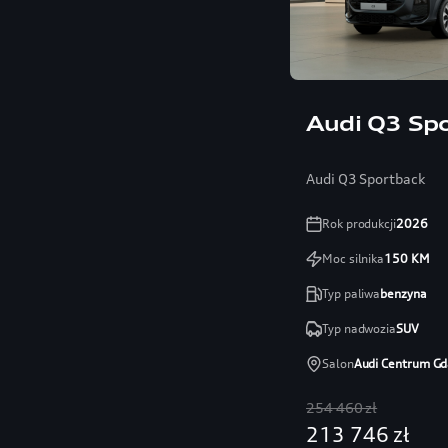
Audi Q3 Sp
Audi Q3 Sportback
Rok produkcji
2026
Moc silnika
150
KM
Typ paliwa
benzyna
Typ nadwozia
SUV
Salon
Audi Centrum Gd
254 460 zł
213 746 zł