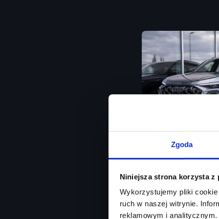
Zgoda
Audi Q5
Niniejsza strona korzysta z
Od ręki / Matrix LED 
Wykorzystujemy pliki cookie 
ruch w naszej witrynie. Inf
Rok produkcji
2026
reklamowym i analitycznym. 