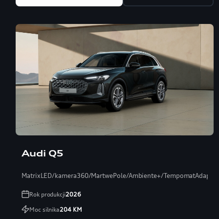
Audi Q5
MatrixLED/kamera360/MartwePole/Ambiente+/TempomatAdaptac
Rok produkcji
2026
Moc silnika
204
KM