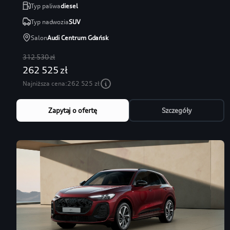
Typ paliwa
diesel
Typ nadwozia
SUV
Salon
Audi Centrum Gdańsk
312 530 zł
262 525 zł
Najniższa cena:
262 525 zł
Zapytaj o ofertę
Szczegóły