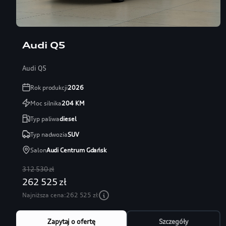
Audi Q5
Audi Q5
Rok produkcji
2026
Moc silnika
204
KM
Typ paliwa
diesel
Typ nadwozia
SUV
Salon
Audi Centrum Gdańsk
312 530 zł
262 525 zł
Najniższa cena:
262 525 zł
Zapytaj o ofertę
Szczegóły