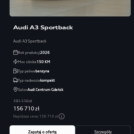
Audi A3 Sportback
Audi A3 Sportback
Rok produkcji
2026
Moc silnika
150
KM
Typ paliwa
benzyna
Typ nadwozia
kompakt
Salon
Audi Centrum Gdańsk
191 110 zł
156 710 zł
Najniższa cena:
156 710 zł
Zapytaj o ofertę
Szczegóły