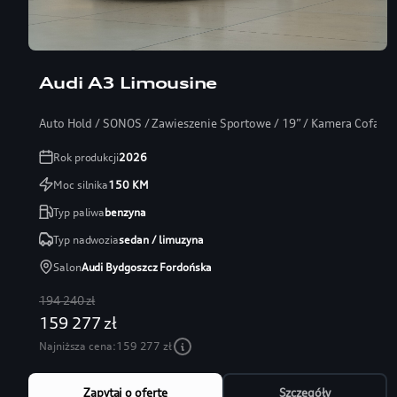
Audi A3 Limousine
Auto Hold / SONOS / Zawieszenie Sportowe / 19” / Kamera Cofania
Rok produkcji
2026
Moc silnika
150
KM
Typ paliwa
benzyna
Typ nadwozia
sedan / limuzyna
Salon
Audi Bydgoszcz Fordońska
194 240 zł
159 277 zł
Najniższa cena:
159 277 zł
Zapytaj o ofertę
Szczegóły