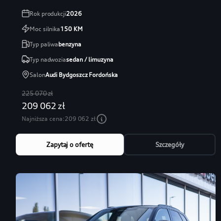
Rok produkcji
2026
Moc silnika
150
KM
Typ paliwa
benzyna
Typ nadwozia
sedan / limuzyna
Salon
Audi Bydgoszcz Fordońska
225 070 zł
209 062 zł
Najniższa cena:
209 062 zł
Zapytaj o ofertę
Szczegóły