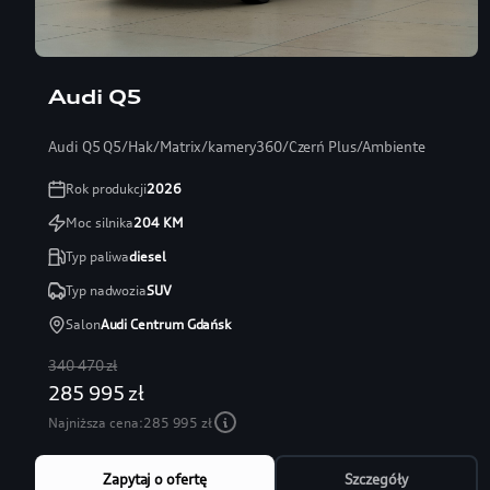
Audi Q5
Audi Q5 Q5/Hak/Matrix/kamery360/Czerń Plus/Ambiente
Rok produkcji
2026
Moc silnika
204
KM
Typ paliwa
diesel
Typ nadwozia
SUV
Salon
Audi Centrum Gdańsk
340 470 zł
285 995 zł
Najniższa cena:
285 995 zł
Zapytaj o ofertę
Szczegóły