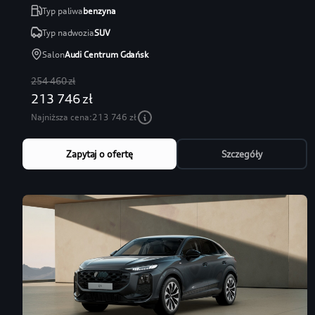
Typ paliwa
benzyna
Typ nadwozia
SUV
Salon
Audi Centrum Gdańsk
254 460 zł
213 746 zł
Najniższa cena:
213 746 zł
Zapytaj o ofertę
Szczegóły