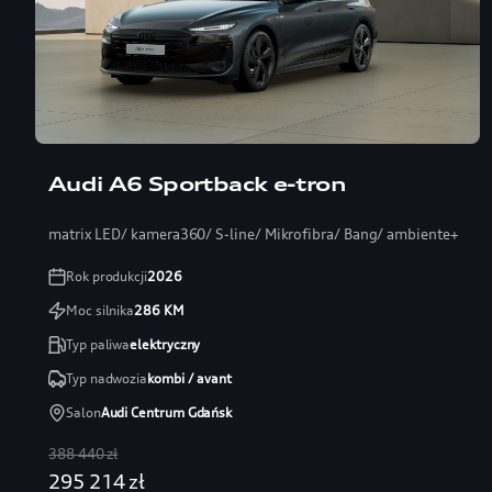
Audi A6 Sportback e-tron
matrix LED/ kamera360/ S-line/ Mikrofibra/ Bang/ ambiente+
Rok produkcji
2026
Moc silnika
286
KM
Typ paliwa
elektryczny
Typ nadwozia
kombi / avant
Salon
Audi Centrum Gdańsk
388 440 zł
295 214 zł