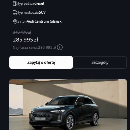
Typ paliwa
diesel
Typ nadwozia
SUV
Salon
Audi Centrum Gdańsk
340 470 zł
285 995 zł
Najniższa cena:
285 995 zł
Zapytaj o ofertę
Szczegóły