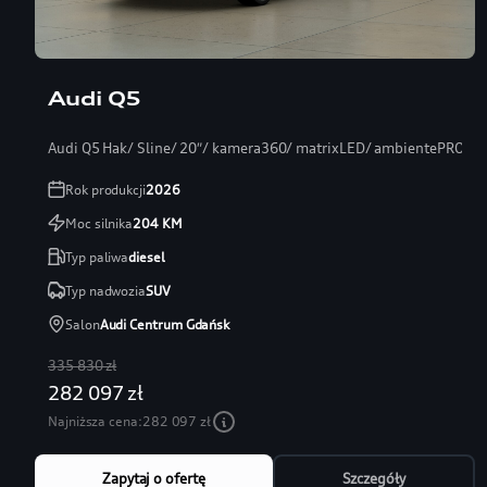
Audi Q5
Audi Q5 Hak/ Sline/ 20″/ kamera360/ matrixLED/ ambientePRO/ s
Rok produkcji
2026
Moc silnika
204
KM
Typ paliwa
diesel
Typ nadwozia
SUV
Salon
Audi Centrum Gdańsk
335 830 zł
282 097 zł
Najniższa cena:
282 097 zł
Zapytaj o ofertę
Szczegóły