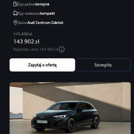
Typ paliwa
benzyna
Typ nadwozia
kompakt
Salon
Audi Centrum Gdańsk
175 490 zł
143 902 zł
Najniższa cena:
143 902 zł
Zapytaj o ofertę
Szczegóły