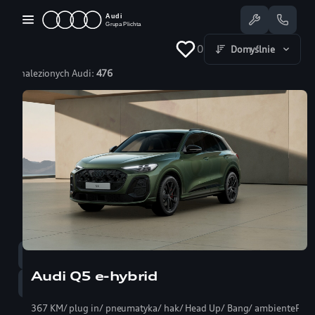
Przejdź
do
treści
0
Domyślnie
Znalezionych Audi:
476
Dostępne Audi
Oferty specjalne
Serwis
Nasze salony
Jazda testowa
Serwis
58 350 25 55
Audi Q5 e-hybrid
Sprzedaż
58 350 22 00
367 KM/ plug in/ pneumatyka/ hak/ Head Up/ Bang/ ambientePRO