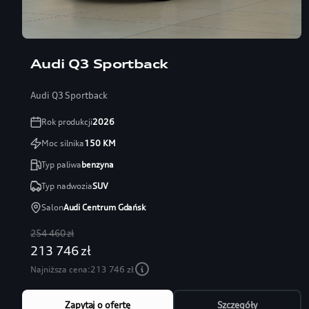
Audi Q3 Sportback
Audi Q3 Sportback
Rok produkcji
2026
Moc silnika
150
KM
Typ paliwa
benzyna
Typ nadwozia
SUV
Salon
Audi Centrum Gdańsk
254 460 zł
213 746 zł
Najniższa cena:
213 746 zł
Zapytaj o ofertę
Szczegóły