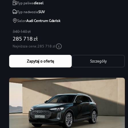
Typ paliwa
diesel
Typ nadwozia
SUV
Salon
Audi Centrum Gdańsk
340 140 zł
285 718 zł
Najniższa cena:
285 718 zł
Zapytaj o ofertę
Szczegóły