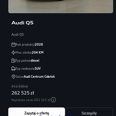
Audi Q5
Audi Q5
Rok produkcji
2026
Moc silnika
204
KM
Typ paliwa
diesel
Typ nadwozia
SUV
Salon
Audi Centrum Gdańsk
312 530 zł
262 525 zł
Najniższa cena:
262 525 zł
Zapytaj o ofertę
Szczegóły