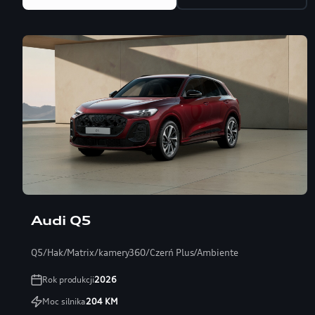
Audi Q5
Q5/Hak/Matrix/kamery360/Czerń Plus/Ambiente
Rok produkcji
2026
Moc silnika
204
KM