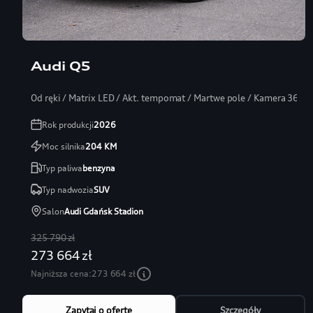
Audi Q5
Od ręki / Matrix LED / Akt. tempomat / Martwe pole / Kamera 360
Rok produkcji
2026
Moc silnika
204
KM
Typ paliwa
benzyna
Typ nadwozia
SUV
Salon
Audi Gdańsk Stadion
325 790 zł
273 664 zł
Najniższa cena:
273 664 zł
Zapytaj o ofertę
Szczegóły