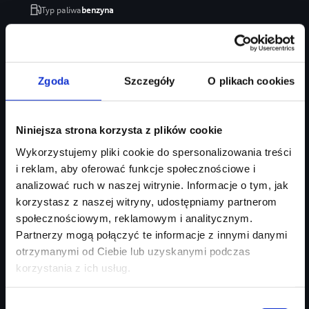
Typ paliwa
benzyna
Typ nadwozia
SUV
Salon
Audi Centrum Gdańsk
246 470 zł
Zgoda
Szczegóły
O plikach cookies
207 035 zł
Najniższa cena:
207 035 zł
Niniejsza strona korzysta z plików cookie
Zapytaj o ofertę
Szczegóły
Wykorzystujemy pliki cookie do spersonalizowania treści
i reklam, aby oferować funkcje społecznościowe i
analizować ruch w naszej witrynie. Informacje o tym, jak
korzystasz z naszej witryny, udostępniamy partnerom
społecznościowym, reklamowym i analitycznym.
Partnerzy mogą połączyć te informacje z innymi danymi
otrzymanymi od Ciebie lub uzyskanymi podczas
korzystania z ich usług.
Wybór