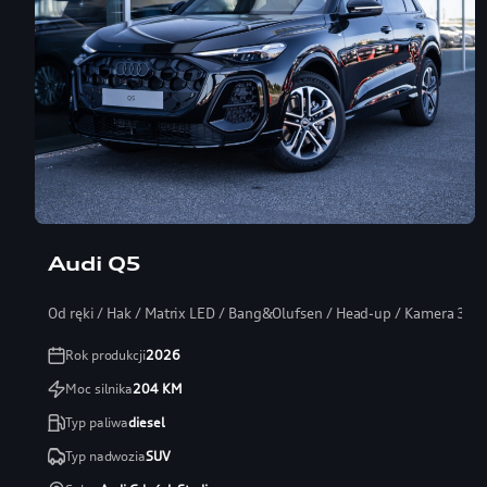
Audi Q5
Od ręki / Hak / Matrix LED / Bang&Olufsen / Head-up / Kamera 360
Rok produkcji
2026
Moc silnika
204
KM
Typ paliwa
diesel
Typ nadwozia
SUV