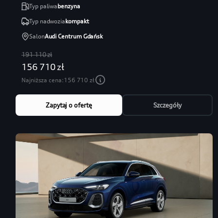
Typ paliwa
benzyna
Typ nadwozia
kompakt
Salon
Audi Centrum Gdańsk
191 110 zł
156 710 zł
Najniższa cena:
156 710 zł
Zapytaj o ofertę
Szczegóły