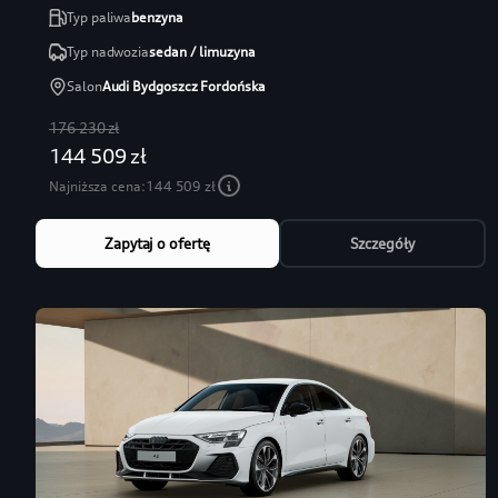
Typ paliwa
benzyna
Typ nadwozia
sedan / limuzyna
Salon
Audi Bydgoszcz Fordońska
176 230 zł
144 509 zł
Najniższa cena:
144 509 zł
Zapytaj o ofertę
Szczegóły