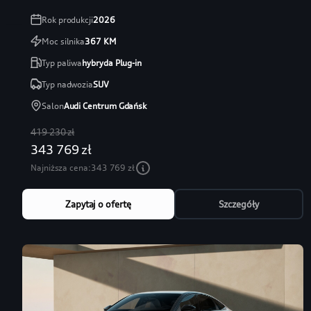
Rok produkcji
2026
Moc silnika
367
KM
Typ paliwa
hybryda Plug-in
Typ nadwozia
SUV
Salon
Audi Centrum Gdańsk
419 230 zł
343 769 zł
Najniższa cena:
343 769 zł
Zapytaj o ofertę
Szczegóły