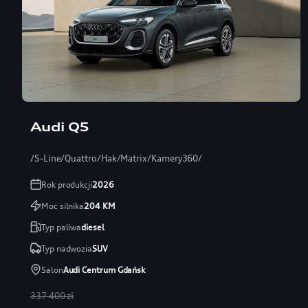
Audi Q5
/S-Line/Quattro/Hak/Matrix/Kamery360/
Rok produkcji
2026
Moc silnika
204
KM
Typ paliwa
diesel
Typ nadwozia
SUV
Salon
Audi Centrum Gdańsk
337 400 zł