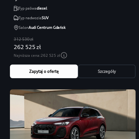
Typ paliwa
diesel
Typ nadwozia
SUV
Salon
Audi Centrum Gdańsk
312 530 zł
262 525 zł
Najniższa cena:
262 525 zł
Zapytaj o ofertę
Szczegóły