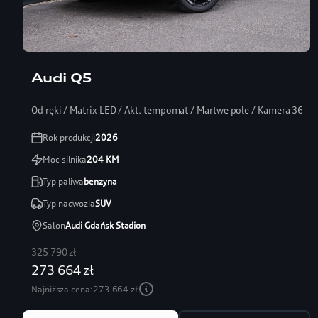
Audi Q5
Od ręki / Matrix LED / Akt. tempomat / Martwe pole / Kamera 360
Rok produkcji
2026
Moc silnika
204
KM
Typ paliwa
benzyna
Typ nadwozia
SUV
Salon
Audi Gdańsk Stadion
325 790 zł
273 664 zł
Najniższa cena:
273 664 zł