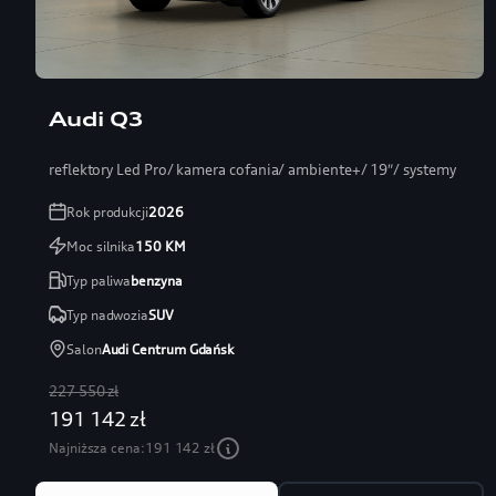
Audi Q3
reflektory Led Pro/ kamera cofania/ ambiente+/ 19″/ systemy
Rok produkcji
2026
Moc silnika
150
KM
Typ paliwa
benzyna
Typ nadwozia
SUV
Salon
Audi Centrum Gdańsk
227 550 zł
191 142 zł
Najniższa cena:
191 142 zł