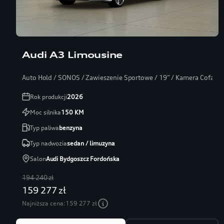
Audi A3 Limousine
Auto Hold / SONOS / Zawieszenie Sportowe / 19” / Kamera Cofania
Rok produkcji
2026
Moc silnika
150
KM
Typ paliwa
benzyna
Typ nadwozia
sedan / limuzyna
Salon
Audi Bydgoszcz Fordońska
194 240 zł
159 277 zł
Najniższa cena:
159 277 zł