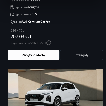
Typ paliwa
benzyna
Typ nadwozia
SUV
Salon
Audi Centrum Gdańsk
246 470 zł
207 035 zł
Najniższa cena:
207 035 zł
Zapytaj o ofertę
Szczegóły