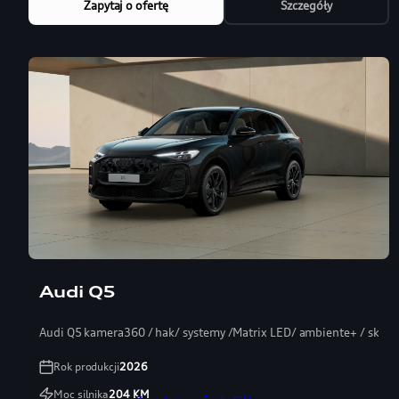
Zapytaj o ofertę
Szczegóły
Audi Q5
Audi Q5 kamera360 / hak/ systemy /Matrix LED/ ambiente+ / skóra
Rok produkcji
2026
Moc silnika
204
KM