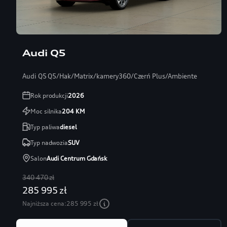
Audi Q5
Audi Q5 Q5/Hak/Matrix/kamery360/Czerń Plus/Ambiente
Rok produkcji
2026
Moc silnika
204
KM
Typ paliwa
diesel
Typ nadwozia
SUV
Salon
Audi Centrum Gdańsk
340 470 zł
285 995 zł
Najniższa cena:
285 995 zł