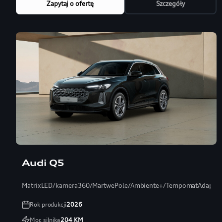
Zapytaj o ofertę
Szczegóły
Audi Q5
MatrixLED/kamera360/MartwePole/Ambiente+/TempomatAdaptac
Rok produkcji
2026
Moc silnika
204
KM