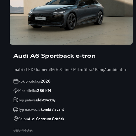
Audi A6 Sportback e-tron
matrix LED/ kamera360/ S-line/ Mikrofibra/ Bang/ ambiente+
Rok produkcji
2026
Moc silnika
286
KM
Typ paliwa
elektryczny
Typ nadwozia
kombi / avant
Salon
Audi Centrum Gdańsk
388 440 zł