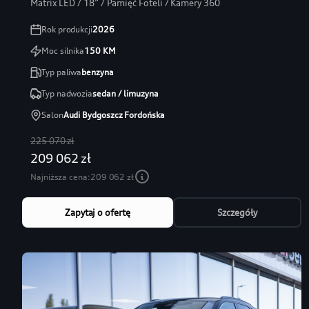
Matrix LED / 18” / Pamięć Foteli / Kamery 360
Rok produkcji
2026
Moc silnika
150
KM
Typ paliwa
benzyna
Typ nadwozia
sedan / limuzyna
Salon
Audi Bydgoszcz Fordońska
225 070 zł
209 062 zł
Najniższa cena:
209 062 zł
Zapytaj o ofertę
Szczegóły