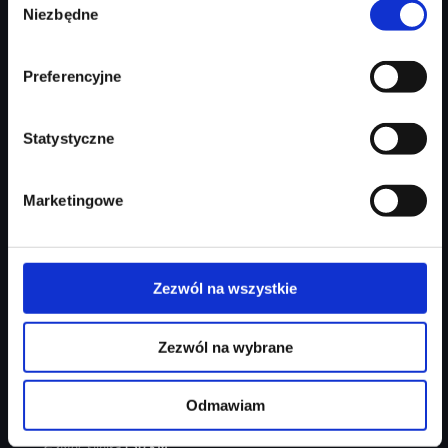
Zapytaj o ofertę
Szczegóły
Niezbędne
zgody
Preferencyjne
Statystyczne
Marketingowe
Zezwól na wszystkie
Audi Q3 Sportback
Zezwól na wybrane
ambiente+/ kamera cofania/ czern+/ S-line/ Mirkofibra
Odmawiam
Rok produkcji
2026
Moc silnika
150
KM