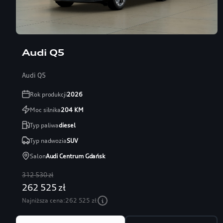
Audi Q5
Audi Q5
Rok produkcji
2026
Moc silnika
204
KM
Typ paliwa
diesel
Typ nadwozia
SUV
Salon
Audi Centrum Gdańsk
312 530 zł
262 525 zł
Najniższa cena:
262 525 zł