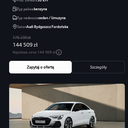
Moc silnika
150
KM
Typ paliwa
benzyna
Typ nadwozia
sedan / limuzyna
Salon
Audi Bydgoszcz Fordońska
176 230 zł
144 509 zł
Najniższa cena:
144 509 zł
Zapytaj o ofertę
Szczegóły