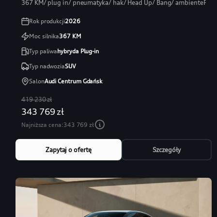
367 KM/ plug in/ pneumatyka/ hak/ Head Up/ Bang/ ambientePRO
Rok produkcji
2026
Moc silnika
367
KM
Typ paliwa
hybryda Plug-in
Typ nadwozia
SUV
Salon
Audi Centrum Gdańsk
419 230 zł
343 769 zł
Najniższa cena:
343 769 zł
Zapytaj o ofertę
Szczegóły