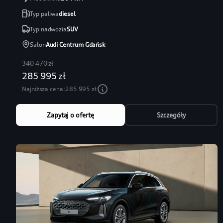
Typ paliwa
diesel
Typ nadwozia
SUV
Salon
Audi Centrum Gdańsk
340 470 zł
285 995 zł
Najniższa cena:
285 995 zł
Zapytaj o ofertę
Szczegóły