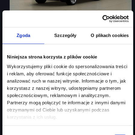
Audi Q3 Sportback
Zgoda
Szczegóły
O plikach cookies
Audi Q3 Sportback
Niniejsza strona korzysta z plików cookie
Rok produkcji
2026
Wykorzystujemy pliki cookie do spersonalizowania treści
Moc silnika
150
KM
i reklam, aby oferować funkcje społecznościowe i
Typ paliwa
benzyna
analizować ruch w naszej witrynie. Informacje o tym, jak
Typ nadwozia
SUV
korzystasz z naszej witryny, udostępniamy partnerom
społecznościowym, reklamowym i analitycznym.
Salon
Audi Centrum Gdańsk
Partnerzy mogą połączyć te informacje z innymi danymi
254 460 zł
otrzymanymi od Ciebie lub uzyskanymi podczas
213 746 zł
korzystania z ich usług.
Najniższa cena:
213 746 zł
Wybór