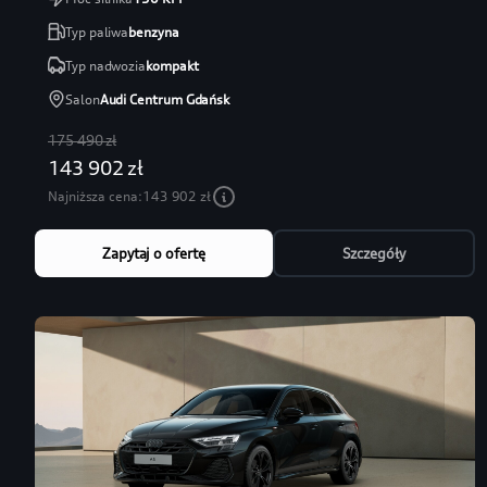
Typ paliwa
benzyna
Typ nadwozia
kompakt
Salon
Audi Centrum Gdańsk
175 490 zł
143 902 zł
Najniższa cena:
143 902 zł
Zapytaj o ofertę
Szczegóły