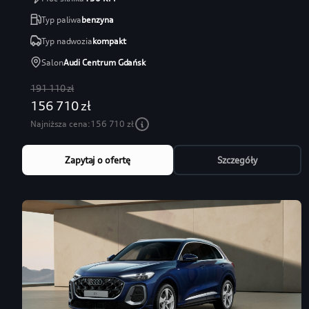
Typ paliwa
benzyna
Typ nadwozia
kompakt
Salon
Audi Centrum Gdańsk
191 110 zł
156 710 zł
Najniższa cena:
156 710 zł
Zapytaj o ofertę
Szczegóły