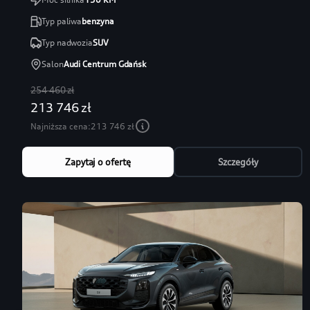
Typ paliwa
benzyna
Typ nadwozia
SUV
Salon
Audi Centrum Gdańsk
254 460 zł
213 746 zł
Najniższa cena:
213 746 zł
Zapytaj o ofertę
Szczegóły