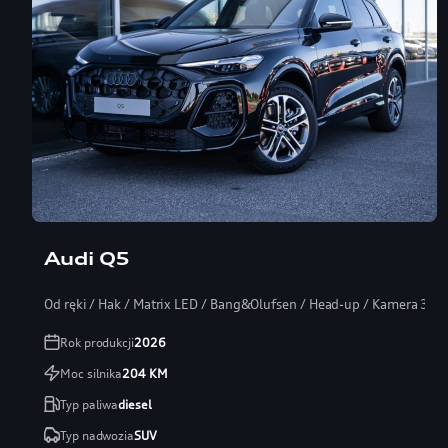
Audi Q5
Od ręki / Hak / Matrix LED / Bang&Olufsen / Head-up / Kamera 360
Rok produkcji
2026
Moc silnika
204
KM
Typ paliwa
diesel
Typ nadwozia
SUV