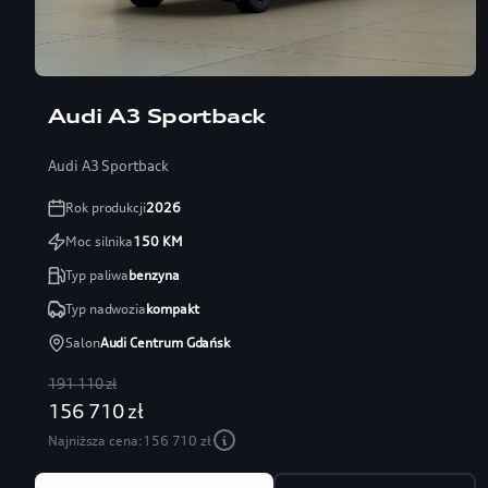
Audi A3 Sportback
Audi A3 Sportback
Rok produkcji
2026
Moc silnika
150
KM
Typ paliwa
benzyna
Typ nadwozia
kompakt
Salon
Audi Centrum Gdańsk
191 110 zł
156 710 zł
Najniższa cena:
156 710 zł