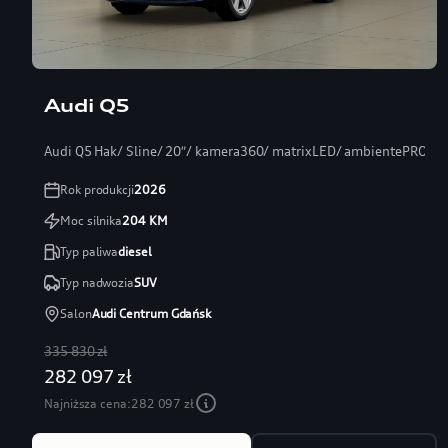
Audi Q5
Audi Q5 Hak/ Sline/ 20″/ kamera360/ matrixLED/ ambientePRO/ s
Rok produkcji
2026
Moc silnika
204
KM
Typ paliwa
diesel
Typ nadwozia
SUV
Salon
Audi Centrum Gdańsk
335 830 zł
282 097 zł
Najniższa cena:
282 097 zł