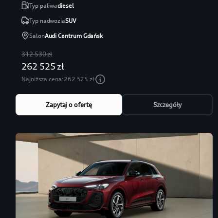
Typ paliwa
diesel
Typ nadwozia
SUV
Salon
Audi Centrum Gdańsk
312 530 zł
262 525 zł
Najniższa cena:
262 525 zł
Zapytaj o ofertę
Szczegóły