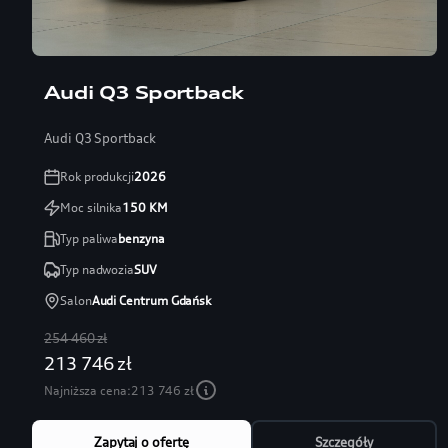
Audi Q3 Sportback
Audi Q3 Sportback
Rok produkcji
2026
Moc silnika
150
KM
Typ paliwa
benzyna
Typ nadwozia
SUV
Salon
Audi Centrum Gdańsk
254 460 zł
213 746 zł
Najniższa cena:
213 746 zł
Zapytaj o ofertę
Szczegóły