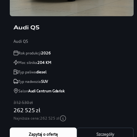
Audi Q5
Audi Q5
Rok produkcji
2026
Moc silnika
204
KM
Typ paliwa
diesel
Typ nadwozia
SUV
Salon
Audi Centrum Gdańsk
312 530 zł
262 525 zł
Najniższa cena:
262 525 zł
Zapytaj o ofertę
Szczegóły