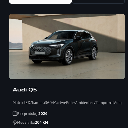
Audi Q5
MatrixLED/kamera360/MartwePole/Ambiente+/TempomatAdaptac
Rok produkcji
2026
Moc silnika
204
KM