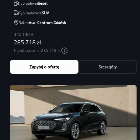
Typ paliwa
diesel
Typ nadwozia
SUV
Salon
Audi Centrum Gdańsk
340 140 zł
285 718 zł
Najniższa cena:
285 718 zł
Zapytaj o ofertę
Szczegóły