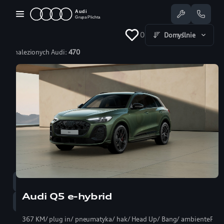
Przejdź
do
treści
0
Domyślnie
Znalezionych Audi:
470
Dostępne Audi
Oferty specjalne
Serwis
Nasze salony
Jazda testowa
Serwis
58 350 25 55
Audi Q5 e-hybrid
Sprzedaż
58 350 22 00
367 KM/ plug in/ pneumatyka/ hak/ Head Up/ Bang/ ambientePRO