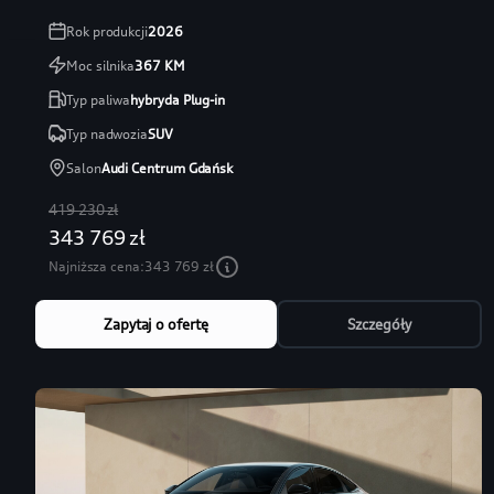
Rok produkcji
2026
Moc silnika
367
KM
Typ paliwa
hybryda Plug-in
Typ nadwozia
SUV
Salon
Audi Centrum Gdańsk
419 230 zł
343 769 zł
Najniższa cena:
343 769 zł
Zapytaj o ofertę
Szczegóły