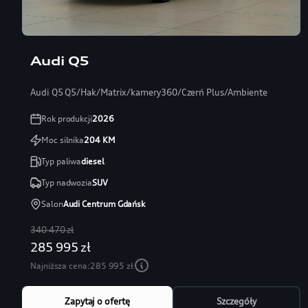
Audi Q5
Audi Q5 Q5/Hak/Matrix/kamery360/Czerń Plus/Ambiente
Rok produkcji
2026
Moc silnika
204
KM
Typ paliwa
diesel
Typ nadwozia
SUV
Salon
Audi Centrum Gdańsk
340 470 zł
285 995 zł
Najniższa cena:
285 995 zł
Zapytaj o ofertę
Szczegóły