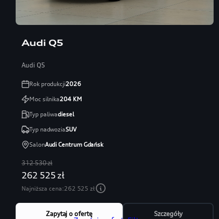
Audi Q5
Audi Q5
Rok produkcji
2026
Moc silnika
204
KM
Typ paliwa
diesel
Typ nadwozia
SUV
Salon
Audi Centrum Gdańsk
312 530 zł
262 525 zł
Najniższa cena:
262 525 zł
Zapytaj o ofertę
Szczegóły