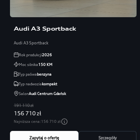
Audi A3 Sportback
Audi A3 Sportback
Rok produkcji
2026
Moc silnika
150
KM
Typ paliwa
benzyna
Typ nadwozia
kompakt
Salon
Audi Centrum Gdańsk
191 110 zł
156 710 zł
Najniższa cena:
156 710 zł
Zapytaj o ofertę
Szczegóły