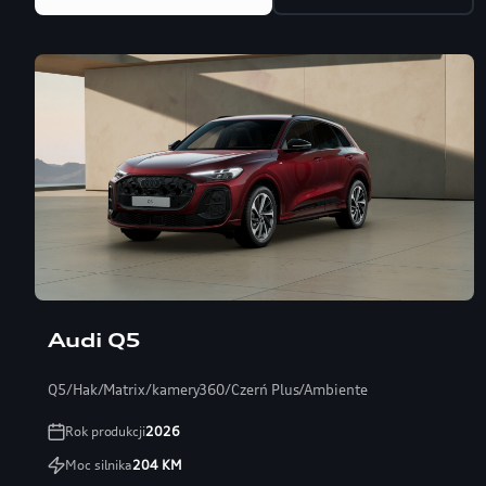
Audi Q5
Q5/Hak/Matrix/kamery360/Czerń Plus/Ambiente
Rok produkcji
2026
Moc silnika
204
KM