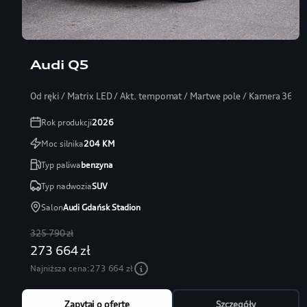
Audi Q5
Od ręki / Matrix LED / Akt. tempomat / Martwe pole / Kamera 360
Rok produkcji
2026
Moc silnika
204
KM
Typ paliwa
benzyna
Typ nadwozia
SUV
Salon
Audi Gdańsk Stadion
325 790 zł
273 664 zł
Najniższa cena:
273 664 zł
Zapytaj o ofertę
Szczegóły