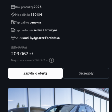
Rok produkcji
2026
Moc silnika
150
KM
Typ paliwa
benzyna
Typ nadwozia
sedan / limuzyna
Salon
Audi Bydgoszcz Fordońska
225 070 zł
209 062 zł
Najniższa cena:
209 062 zł
Zapytaj o ofertę
Szczegóły