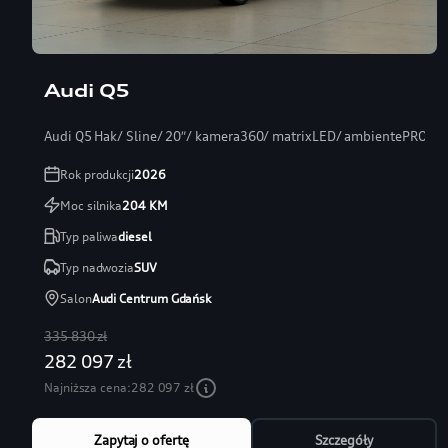
Audi Q5
Audi Q5 Hak/ Sline/ 20″/ kamera360/ matrixLED/ ambientePRO/ s
Rok produkcji
2026
Moc silnika
204
KM
Typ paliwa
diesel
Typ nadwozia
SUV
Salon
Audi Centrum Gdańsk
335 830 zł
282 097 zł
Najniższa cena:
282 097 zł
Zapytaj o ofertę
Szczegóły