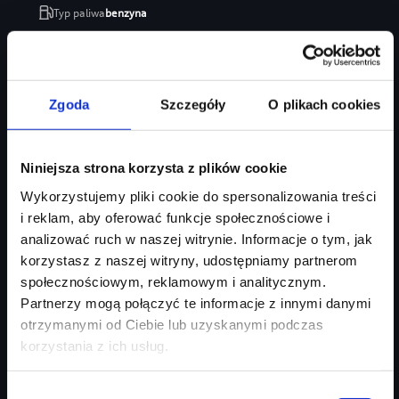
Typ paliwa
benzyna
Typ nadwozia
SUV
Salon
Audi Centrum Gdańsk
246 470 zł
Zgoda
Szczegóły
O plikach cookies
207 035 zł
Najniższa cena:
207 035 zł
Niniejsza strona korzysta z plików cookie
Zapytaj o ofertę
Szczegóły
Wykorzystujemy pliki cookie do spersonalizowania treści
i reklam, aby oferować funkcje społecznościowe i
analizować ruch w naszej witrynie. Informacje o tym, jak
korzystasz z naszej witryny, udostępniamy partnerom
społecznościowym, reklamowym i analitycznym.
Partnerzy mogą połączyć te informacje z innymi danymi
otrzymanymi od Ciebie lub uzyskanymi podczas
korzystania z ich usług.
Wybór