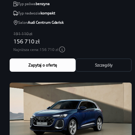
Typ paliwa
benzyna
Typ nadwozia
kompakt
Salon
Audi Centrum Gdańsk
191 110 zł
156 710 zł
Najniższa cena:
156 710 zł
Zapytaj o ofertę
Szczegóły