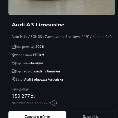
Audi A3 Limousine
Auto Hold / SONOS / Zawieszenie Sportowe / 19” / Kamera Cofania
Rok produkcji
2026
Moc silnika
150
KM
Typ paliwa
benzyna
Typ nadwozia
sedan / limuzyna
Salon
Audi Bydgoszcz Fordońska
194 240 zł
159 277 zł
Najniższa cena:
159 277 zł
Zapytaj o ofertę
Szczegóły