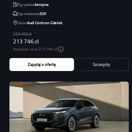
Typ paliwa
benzyna
Typ nadwozia
SUV
Salon
Audi Centrum Gdańsk
254 460 zł
213 746 zł
Najniższa cena:
213 746 zł
Zapytaj o ofertę
Szczegóły