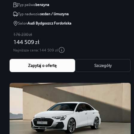
Typ paliwa
benzyna
Typ nadwozia
sedan / limuzyna
Salon
Audi Bydgoszcz Fordońska
176 230 zł
144 509 zł
Najniższa cena:
144 509 zł
Zapytaj o ofertę
Szczegóły