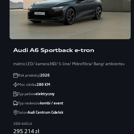
Audi A6 Sportback e-tron
matrix LED/ kamera360/ S-line/ Mikrofibra/ Bang/ ambiente+
Rok produkcji
2026
Moc silnika
286
KM
Typ paliwa
elektryczny
Typ nadwozia
kombi / avant
Salon
Audi Centrum Gdańsk
388 440 zł
295 214 zł