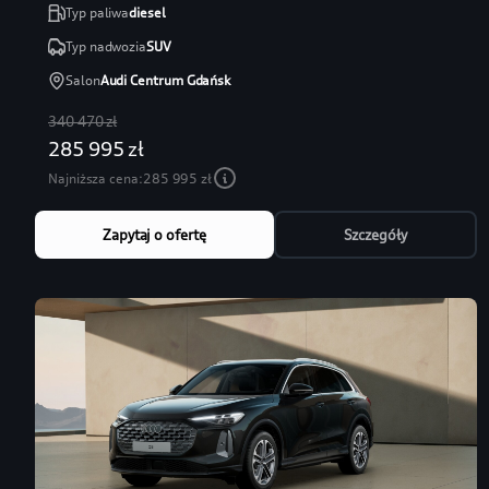
Typ paliwa
diesel
Typ nadwozia
SUV
Salon
Audi Centrum Gdańsk
340 470 zł
285 995 zł
Najniższa cena:
285 995 zł
Zapytaj o ofertę
Szczegóły