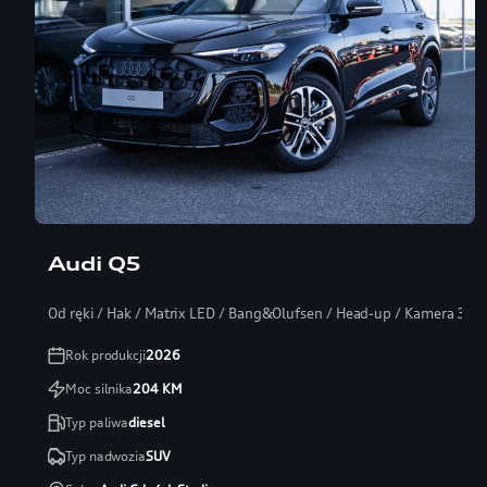
Audi Q5
Od ręki / Hak / Matrix LED / Bang&Olufsen / Head-up / Kamera 360
Rok produkcji
2026
Moc silnika
204
KM
Typ paliwa
diesel
Typ nadwozia
SUV