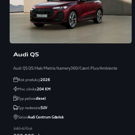
Audi Q5
Audi Q5 Q5/Hak/Matrix/kamery360/Czerń Plus/Ambiente
Rok produkcji
2026
Moc silnika
204
KM
Typ paliwa
diesel
Typ nadwozia
SUV
Salon
Audi Centrum Gdańsk
340 470 zł