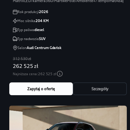
MatrixLED/kamera360/MartwePole/Ambiente+/TempomatAdaptac
Rok produkcji
2026
Moc silnika
204
KM
Typ paliwa
diesel
Typ nadwozia
SUV
Salon
Audi Centrum Gdańsk
312 530 zł
262 525 zł
Najniższa cena:
262 525 zł
Zapytaj o ofertę
Szczegóły