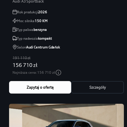
Audi A3 Sportback
Rok produkcji
2026
Moc silnika
150
KM
Typ paliwa
benzyna
Typ nadwozia
kompakt
Salon
Audi Centrum Gdańsk
191 110 zł
156 710 zł
Najniższa cena:
156 710 zł
Zapytaj o ofertę
Szczegóły