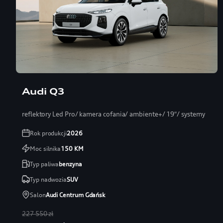
Audi Q3
reflektory Led Pro/ kamera cofania/ ambiente+/ 19″/ systemy
Rok produkcji
2026
Moc silnika
150
KM
Typ paliwa
benzyna
Typ nadwozia
SUV
Salon
Audi Centrum Gdańsk
227 550 zł