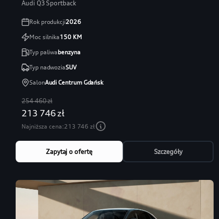
Audi Q3 Sportback
Rok produkcji
2026
Moc silnika
150
KM
Typ paliwa
benzyna
Typ nadwozia
SUV
Salon
Audi Centrum Gdańsk
254 460 zł
213 746 zł
Najniższa cena:
213 746 zł
Zapytaj o ofertę
Szczegóły