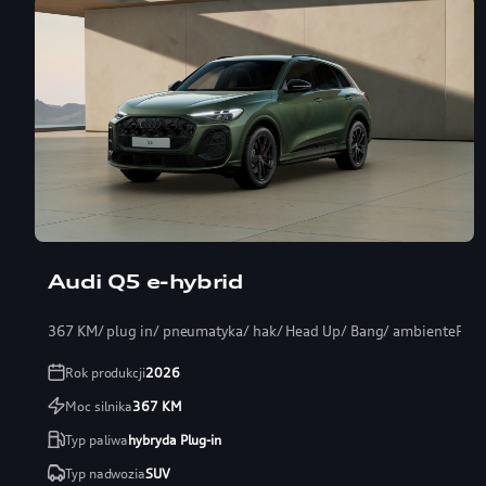
Audi Q5 e-hybrid
367 KM/ plug in/ pneumatyka/ hak/ Head Up/ Bang/ ambientePRO
Rok produkcji
2026
Moc silnika
367
KM
Typ paliwa
hybryda Plug-in
Typ nadwozia
SUV