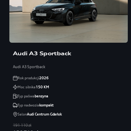
Audi A3 Sportback
Audi A3 Sportback
Rok produkcji
2026
Moc silnika
150
KM
Typ paliwa
benzyna
Typ nadwozia
kompakt
Salon
Audi Centrum Gdańsk
191 110 zł