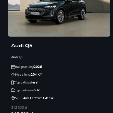
Audi Q5
Audi Q5
Rok produkcji
2026
Moc silnika
204
KM
Typ paliwa
diesel
Typ nadwozia
SUV
Salon
Audi Centrum Gdańsk
312 530 zł