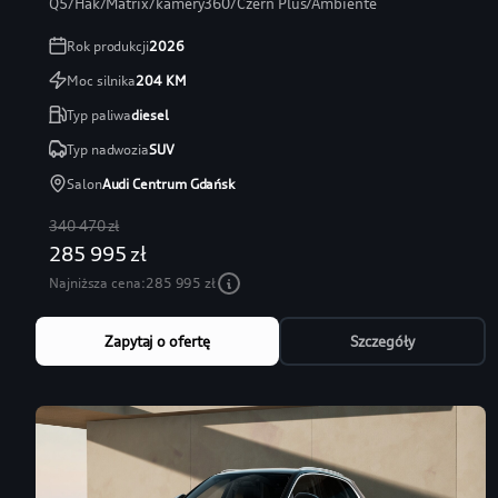
Q5/Hak/Matrix/kamery360/Czerń Plus/Ambiente
Rok produkcji
2026
Moc silnika
204
KM
Typ paliwa
diesel
Typ nadwozia
SUV
Salon
Audi Centrum Gdańsk
340 470 zł
285 995 zł
Najniższa cena:
285 995 zł
Zapytaj o ofertę
Szczegóły