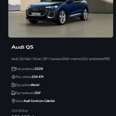
Audi Q5
Audi Q5 Hak/ Sline/ 20″/ kamera360/ matrixLED/ ambientePRO/ s
Rok produkcji
2026
Moc silnika
204
KM
Typ paliwa
diesel
Typ nadwozia
SUV
Salon
Audi Centrum Gdańsk
335 830 zł