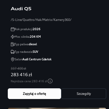
Audi Q5
/S-Line/Quattro/Hak/Matrix/Kamery360/
Rok produkcji
2026
Moc silnika
204
KM
Typ paliwa
diesel
Typ nadwozia
SUV
Salon
Audi Centrum Gdańsk
337 400 zł
283 416 zł
Najniższa cena:
283 416 zł
Zapytaj o ofertę
Szczegóły