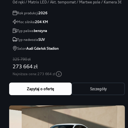
Od ręki / Matrix LED / Akt. tempomat / Martwe pole / Kamera 360
Rok produkcji
2026
Moc silnika
204
KM
Typ paliwa
benzyna
Typ nadwozia
SUV
Salon
Audi Gdańsk Stadion
325 790 zł
273 664 zł
Najniższa cena:
273 664 zł
Zapytaj o ofertę
Szczegóły