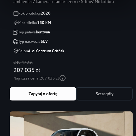
ambiente+/ kamera cofania/ czern+/ S-line/ Mirkofibra
Rok produkcji
2026
Moc silnika
150
KM
Typ paliwa
benzyna
Typ nadwozia
SUV
Salon
Audi Centrum Gdańsk
246 470 zł
207 035 zł
Najniższa cena:
207 035 zł
Zapytaj o ofertę
Szczegóły