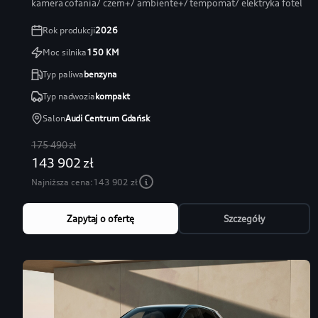
kamera cofania/ czern+/ ambiente+/ tempomat/ elektryka fotel
Rok produkcji
2026
Moc silnika
150
KM
Typ paliwa
benzyna
Typ nadwozia
kompakt
Salon
Audi Centrum Gdańsk
175 490 zł
143 902 zł
Najniższa cena:
143 902 zł
Zapytaj o ofertę
Szczegóły