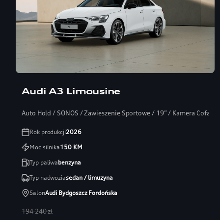
Audi A3 Limousine
Auto Hold / SONOS / Zawieszenie Sportowe / 19” / Kamera Cofania
Rok produkcji
2026
Moc silnika
150
KM
Typ paliwa
benzyna
Typ nadwozia
sedan / limuzyna
Salon
Audi Bydgoszcz Fordońska
194 240 zł