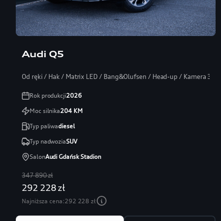
Audi Q5
Od ręki / Hak / Matrix LED / Bang&Olufsen / Head-up / Kamera 360
Rok produkcji
2026
Moc silnika
204
KM
Typ paliwa
diesel
Typ nadwozia
SUV
Salon
Audi Gdańsk Stadion
347 890 zł
292 228 zł
Najniższa cena:
292 228 zł