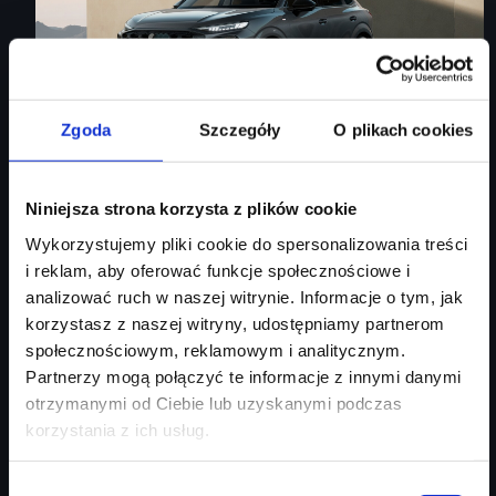
Zgoda
Szczegóły
O plikach cookies
Audi Q3 Sportback
Niniejsza strona korzysta z plików cookie
Wykorzystujemy pliki cookie do spersonalizowania treści
Audi Q3 Sportback
i reklam, aby oferować funkcje społecznościowe i
analizować ruch w naszej witrynie. Informacje o tym, jak
Rok produkcji
2026
korzystasz z naszej witryny, udostępniamy partnerom
Moc silnika
150
KM
społecznościowym, reklamowym i analitycznym.
Typ paliwa
benzyna
Partnerzy mogą połączyć te informacje z innymi danymi
Typ nadwozia
SUV
otrzymanymi od Ciebie lub uzyskanymi podczas
korzystania z ich usług.
Salon
Audi Centrum Gdańsk
254 460 zł
Wybór