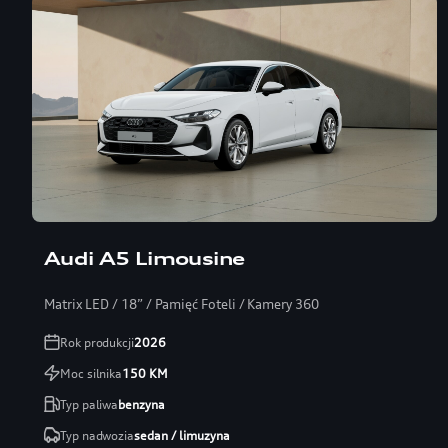
Audi A5 Limousine
Matrix LED / 18” / Pamięć Foteli / Kamery 360
Rok produkcji
2026
Moc silnika
150
KM
Typ paliwa
benzyna
Typ nadwozia
sedan / limuzyna