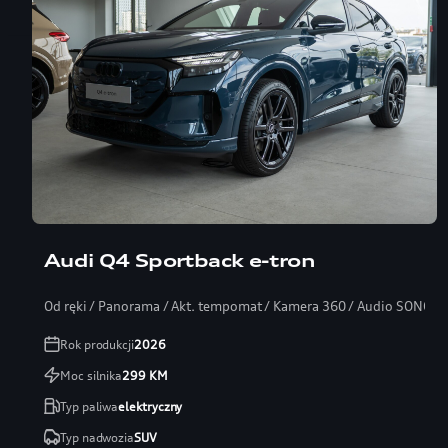
Audi Q4 Sportback e-tron
Od ręki / Panorama / Akt. tempomat / Kamera 360 / Audio SONOS
Rok produkcji
2026
Moc silnika
299
KM
Typ paliwa
elektryczny
Typ nadwozia
SUV