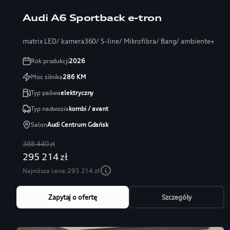
Audi A6 Sportback e-tron
matrix LED/ kamera360/ S-line/ Mikrofibra/ Bang/ ambiente+
Rok produkcji
2026
Moc silnika
286
KM
Typ paliwa
elektryczny
Typ nadwozia
kombi / avant
Salon
Audi Centrum Gdańsk
388 440 zł
295 214 zł
Najniższa cena:
295 214 zł
Zapytaj o ofertę
Szczegóły