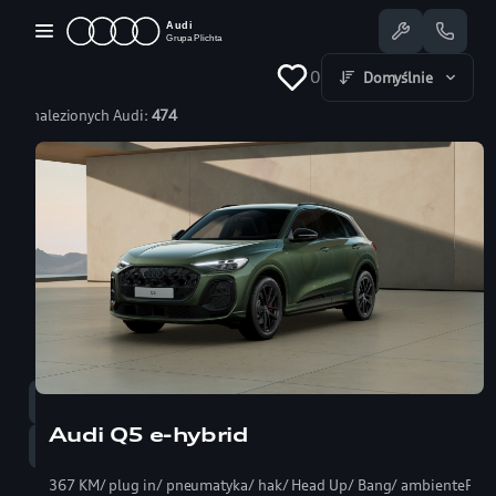
Przejdź
do
treści
0
Domyślnie
Znalezionych Audi:
474
Dostępne Audi
Oferty specjalne
Serwis
Nasze salony
Jazda testowa
Serwis
58 350 25 55
Audi Q5 e-hybrid
Sprzedaż
58 350 22 00
367 KM/ plug in/ pneumatyka/ hak/ Head Up/ Bang/ ambientePRO