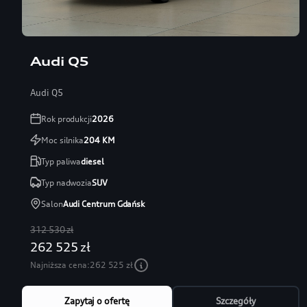
Audi Q5
Audi Q5
Rok produkcji
2026
Moc silnika
204
KM
Typ paliwa
diesel
Typ nadwozia
SUV
Salon
Audi Centrum Gdańsk
312 530 zł
262 525 zł
Najniższa cena:
262 525 zł
Zapytaj o ofertę
Szczegóły