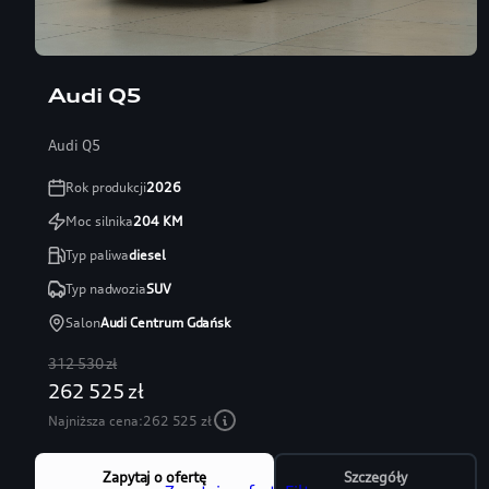
Audi Q5
Audi Q5
Rok produkcji
2026
Moc silnika
204
KM
Typ paliwa
diesel
Typ nadwozia
SUV
Salon
Audi Centrum Gdańsk
312 530 zł
262 525 zł
Najniższa cena:
262 525 zł
Zapytaj o ofertę
Szczegóły