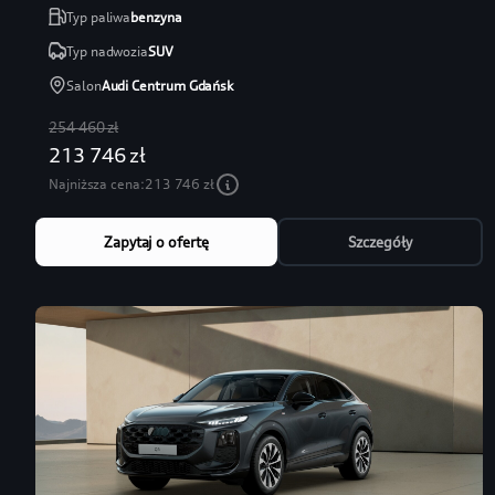
Typ paliwa
benzyna
Typ nadwozia
SUV
Salon
Audi Centrum Gdańsk
254 460 zł
213 746 zł
Najniższa cena:
213 746 zł
Zapytaj o ofertę
Szczegóły