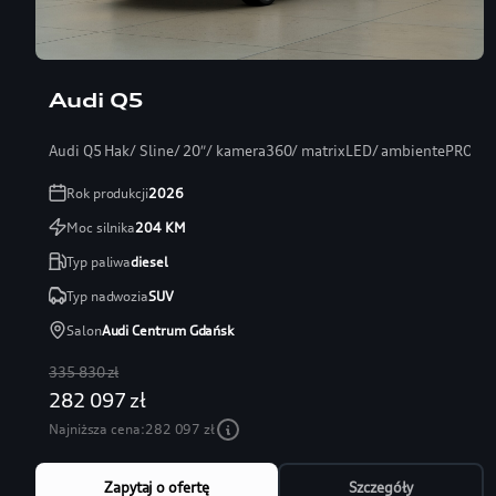
Audi Q5
Audi Q5 Hak/ Sline/ 20″/ kamera360/ matrixLED/ ambientePRO/ s
Rok produkcji
2026
Moc silnika
204
KM
Typ paliwa
diesel
Typ nadwozia
SUV
Salon
Audi Centrum Gdańsk
335 830 zł
282 097 zł
Najniższa cena:
282 097 zł
Zapytaj o ofertę
Szczegóły