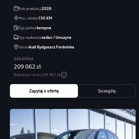
Rok produkcji
2026
Moc silnika
150
KM
Typ paliwa
benzyna
Typ nadwozia
sedan / limuzyna
Salon
Audi Bydgoszcz Fordońska
225 070 zł
209 062 zł
Najniższa cena:
209 062 zł
Zapytaj o ofertę
Szczegóły