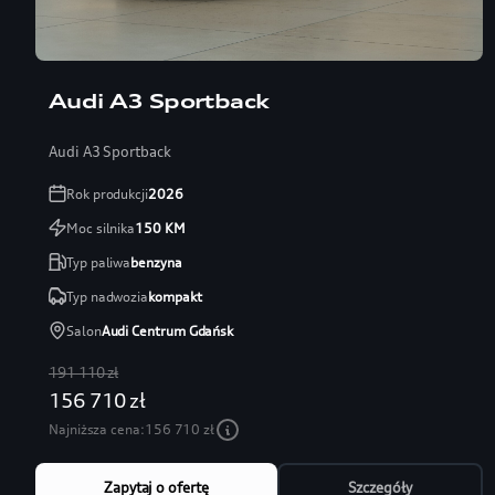
Audi A3 Sportback
Audi A3 Sportback
Rok produkcji
2026
Moc silnika
150
KM
Typ paliwa
benzyna
Typ nadwozia
kompakt
Salon
Audi Centrum Gdańsk
191 110 zł
156 710 zł
Najniższa cena:
156 710 zł
Zapytaj o ofertę
Szczegóły