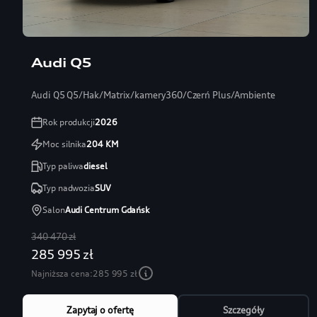
Audi Q5
Audi Q5 Q5/Hak/Matrix/kamery360/Czerń Plus/Ambiente
Rok produkcji
2026
Moc silnika
204
KM
Typ paliwa
diesel
Typ nadwozia
SUV
Salon
Audi Centrum Gdańsk
340 470 zł
285 995 zł
Najniższa cena:
285 995 zł
Zapytaj o ofertę
Szczegóły