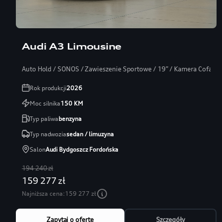
Audi A3 Limousine
Auto Hold / SONOS / Zawieszenie Sportowe / 19” / Kamera Cofania
Rok produkcji
2026
Moc silnika
150
KM
Typ paliwa
benzyna
Typ nadwozia
sedan / limuzyna
Salon
Audi Bydgoszcz Fordońska
194 240 zł
159 277 zł
Najniższa cena:
159 277 zł
Zapytaj o ofertę
Szczegóły