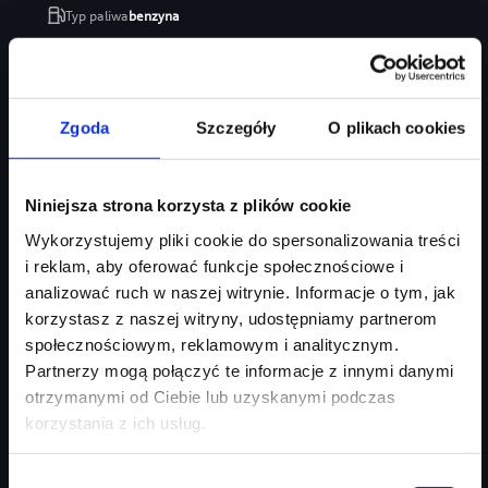
Typ paliwa
benzyna
Typ nadwozia
SUV
Salon
Audi Centrum Gdańsk
246 470 zł
Zgoda
Szczegóły
O plikach cookies
207 035 zł
Najniższa cena:
207 035 zł
Niniejsza strona korzysta z plików cookie
Zapytaj o ofertę
Szczegóły
Wykorzystujemy pliki cookie do spersonalizowania treści
i reklam, aby oferować funkcje społecznościowe i
analizować ruch w naszej witrynie. Informacje o tym, jak
korzystasz z naszej witryny, udostępniamy partnerom
społecznościowym, reklamowym i analitycznym.
Partnerzy mogą połączyć te informacje z innymi danymi
otrzymanymi od Ciebie lub uzyskanymi podczas
korzystania z ich usług.
Wybór