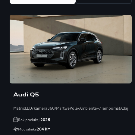
Audi Q5
MatrixLED/kamera360/MartwePole/Ambiente+/TempomatAdaptac
Rok produkcji
2026
Moc silnika
204
KM