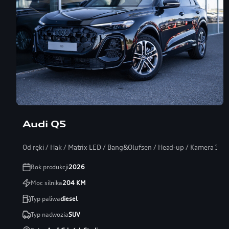
Audi Q5
Od ręki / Hak / Matrix LED / Bang&Olufsen / Head-up / Kamera 360
Rok produkcji
2026
Moc silnika
204
KM
Typ paliwa
diesel
Typ nadwozia
SUV