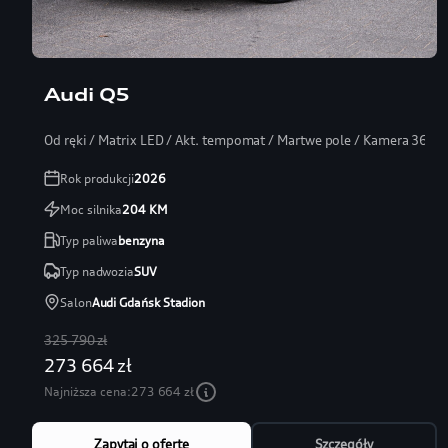
Audi Q5
Od ręki / Matrix LED / Akt. tempomat / Martwe pole / Kamera 360
Rok produkcji
2026
Moc silnika
204
KM
Typ paliwa
benzyna
Typ nadwozia
SUV
Salon
Audi Gdańsk Stadion
325 790 zł
273 664 zł
Najniższa cena:
273 664 zł
Zapytaj o ofertę
Szczegóły