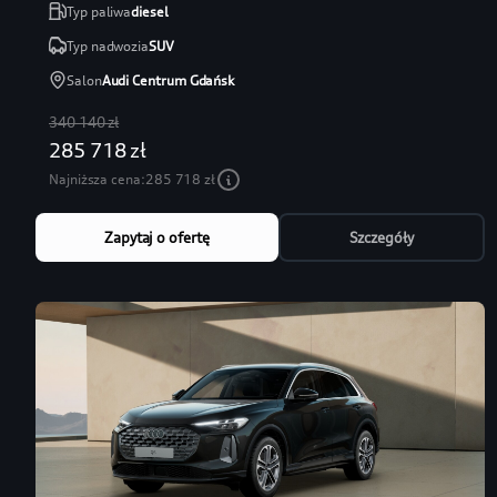
Typ paliwa
diesel
Typ nadwozia
SUV
Salon
Audi Centrum Gdańsk
340 140 zł
285 718 zł
Najniższa cena:
285 718 zł
Zapytaj o ofertę
Szczegóły