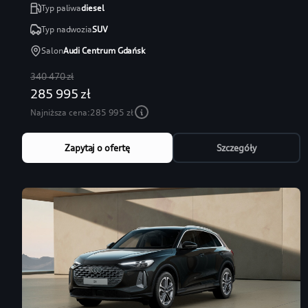
Typ paliwa
diesel
Typ nadwozia
SUV
Salon
Audi Centrum Gdańsk
340 470 zł
285 995 zł
Najniższa cena:
285 995 zł
Zapytaj o ofertę
Szczegóły