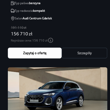
Typ paliwa
benzyna
Typ nadwozia
kompakt
Salon
Audi Centrum Gdańsk
191 110 zł
156 710 zł
Najniższa cena:
156 710 zł
Zapytaj o ofertę
Szczegóły