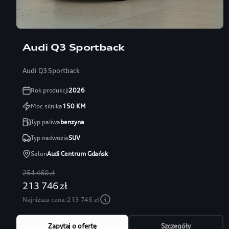
Audi Q3 Sportback
Audi Q3 Sportback
Rok produkcji
2026
Moc silnika
150
KM
Typ paliwa
benzyna
Typ nadwozia
SUV
Salon
Audi Centrum Gdańsk
254 460 zł
213 746 zł
Najniższa cena:
213 746 zł
Zapytaj o ofertę
Szczegóły