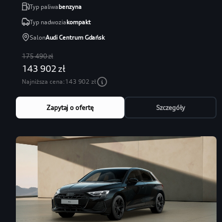
Typ paliwa
benzyna
Typ nadwozia
kompakt
Salon
Audi Centrum Gdańsk
175 490 zł
143 902 zł
Najniższa cena:
143 902 zł
Zapytaj o ofertę
Szczegóły