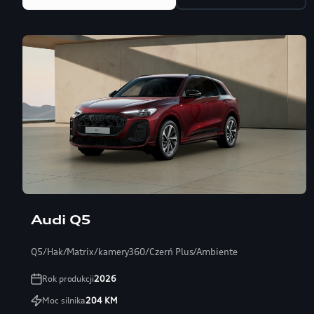
Audi Q5
Q5/Hak/Matrix/kamery360/Czerń Plus/Ambiente
Rok produkcji
2026
Moc silnika
204
KM