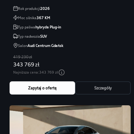
Rok produkcji
2026
Moc silnika
367
KM
Typ paliwa
hybryda Plug-in
Typ nadwozia
SUV
Salon
Audi Centrum Gdańsk
419 230 zł
343 769 zł
Najniższa cena:
343 769 zł
Zapytaj o ofertę
Szczegóły