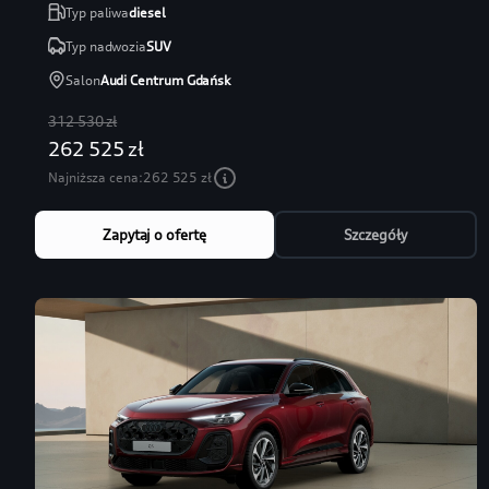
Typ paliwa
diesel
Typ nadwozia
SUV
Salon
Audi Centrum Gdańsk
312 530 zł
262 525 zł
Najniższa cena:
262 525 zł
Zapytaj o ofertę
Szczegóły