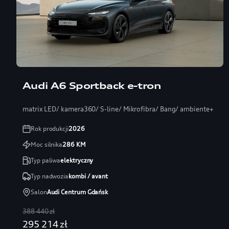
Audi A6 Sportback e-tron
matrix LED/ kamera360/ S-line/ Mikrofibra/ Bang/ ambiente+
Rok produkcji
2026
Moc silnika
286
KM
Typ paliwa
elektryczny
Typ nadwozia
kombi / avant
Salon
Audi Centrum Gdańsk
388 440 zł
295 214 zł