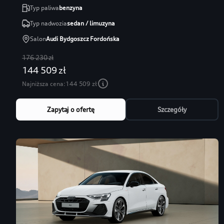
Typ paliwa
benzyna
Typ nadwozia
sedan / limuzyna
Salon
Audi Bydgoszcz Fordońska
176 230 zł
144 509 zł
Najniższa cena:
144 509 zł
Zapytaj o ofertę
Szczegóły