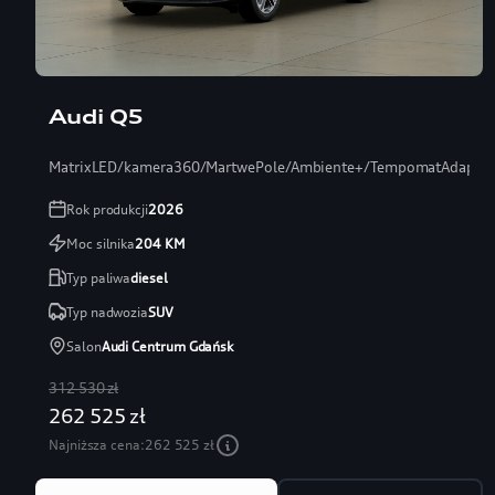
Audi Q5
MatrixLED/kamera360/MartwePole/Ambiente+/TempomatAdaptac
Rok produkcji
2026
Moc silnika
204
KM
Typ paliwa
diesel
Typ nadwozia
SUV
Salon
Audi Centrum Gdańsk
312 530 zł
262 525 zł
Najniższa cena:
262 525 zł