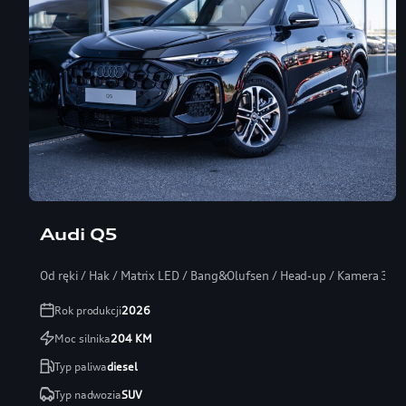
Audi Q5
Od ręki / Hak / Matrix LED / Bang&Olufsen / Head-up / Kamera 360
Rok produkcji
2026
Moc silnika
204
KM
Typ paliwa
diesel
Typ nadwozia
SUV