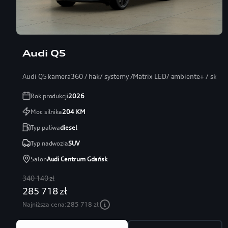
Audi Q5
Audi Q5 kamera360 / hak/ systemy /Matrix LED/ ambiente+ / skóra
Rok produkcji
2026
Moc silnika
204
KM
Typ paliwa
diesel
Typ nadwozia
SUV
Salon
Audi Centrum Gdańsk
340 140 zł
285 718 zł
Najniższa cena:
285 718 zł