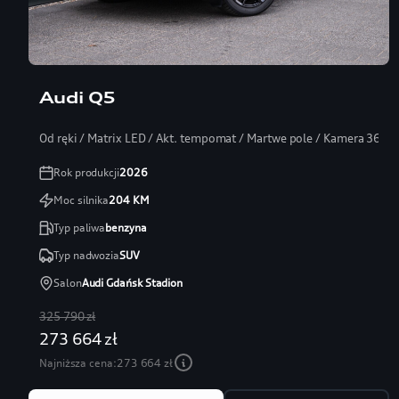
Audi Q5
Od ręki / Matrix LED / Akt. tempomat / Martwe pole / Kamera 360
Rok produkcji
2026
Moc silnika
204
KM
Typ paliwa
benzyna
Typ nadwozia
SUV
Salon
Audi Gdańsk Stadion
325 790 zł
273 664 zł
Najniższa cena:
273 664 zł