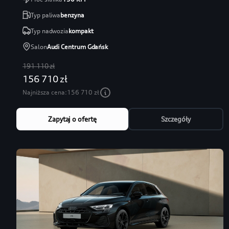
Typ paliwa
benzyna
Typ nadwozia
kompakt
Salon
Audi Centrum Gdańsk
191 110 zł
156 710 zł
Najniższa cena:
156 710 zł
Zapytaj o ofertę
Szczegóły