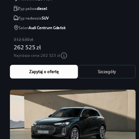
Typ paliwa
diesel
Typ nadwozia
SUV
Salon
Audi Centrum Gdańsk
312 530 zł
262 525 zł
Najniższa cena:
262 525 zł
Zapytaj o ofertę
Szczegóły