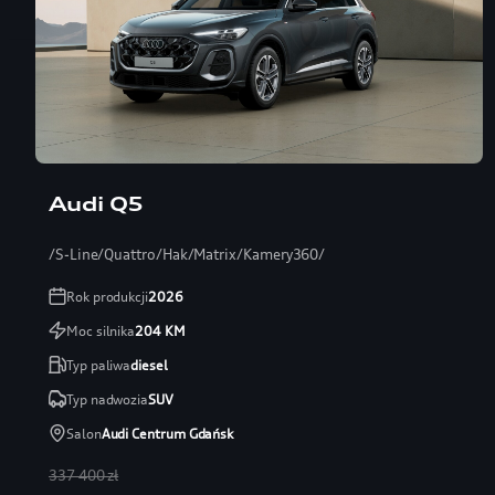
Audi Q5
/S-Line/Quattro/Hak/Matrix/Kamery360/
Rok produkcji
2026
Moc silnika
204
KM
Typ paliwa
diesel
Typ nadwozia
SUV
Salon
Audi Centrum Gdańsk
337 400 zł