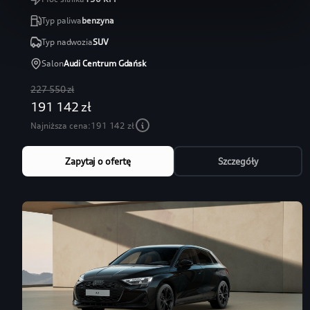
Typ paliwa
benzyna
Typ nadwozia
SUV
Salon
Audi Centrum Gdańsk
227 550 zł
191 142 zł
Najniższa cena:
191 142 zł
Zapytaj o ofertę
Szczegóły