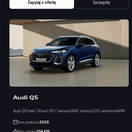
Zapytaj o ofertę
Szczegóły
Audi Q5
Audi Q5 Hak/ Sline/ 20″/ kamera360/ matrixLED/ ambientePRO/ s
Rok produkcji
2026
Moc silnika
204
KM