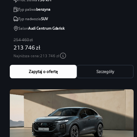
Typ paliwa
benzyna
Typ nadwozia
SUV
Salon
Audi Centrum Gdańsk
254 460 zł
213 746 zł
Najniższa cena:
213 746 zł
Zapytaj o ofertę
Szczegóły