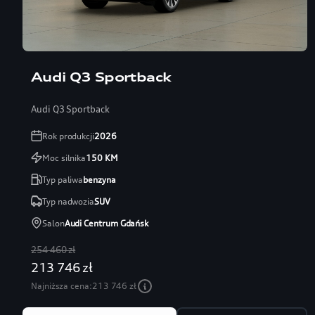
Audi Q3 Sportback
Audi Q3 Sportback
Rok produkcji
2026
Moc silnika
150
KM
Typ paliwa
benzyna
Typ nadwozia
SUV
Salon
Audi Centrum Gdańsk
254 460 zł
213 746 zł
Najniższa cena:
213 746 zł