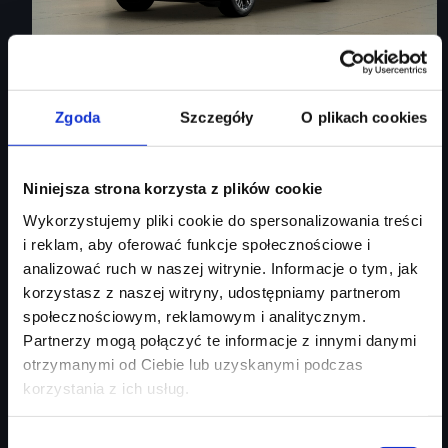
Audi Q3 Sportback
Zgoda
Szczegóły
O plikach cookies
ambiente+/ kamera cofania/ czern+/ S-line/ Mirkofibra
Niniejsza strona korzysta z plików cookie
Rok produkcji
2026
Wykorzystujemy pliki cookie do spersonalizowania treści
Moc silnika
150
KM
i reklam, aby oferować funkcje społecznościowe i
Typ paliwa
benzyna
analizować ruch w naszej witrynie. Informacje o tym, jak
Typ nadwozia
SUV
korzystasz z naszej witryny, udostępniamy partnerom
społecznościowym, reklamowym i analitycznym.
Salon
Audi Centrum Gdańsk
Partnerzy mogą połączyć te informacje z innymi danymi
246 470 zł
otrzymanymi od Ciebie lub uzyskanymi podczas
207 035 zł
korzystania z ich usług.
Najniższa cena:
207 035 zł
Wybór