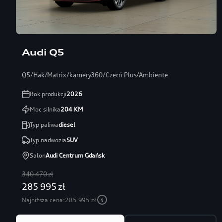
Audi Q5
Q5/Hak/Matrix/kamery360/Czerń Plus/Ambiente
Rok produkcji
2026
Moc silnika
204
KM
Typ paliwa
diesel
Typ nadwozia
SUV
Salon
Audi Centrum Gdańsk
340 470 zł
285 995 zł
Najniższa cena:
285 995 zł