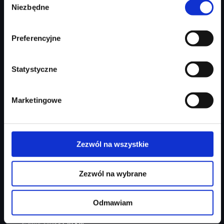
Zapytaj o ofertę
Szczegóły
Niezbędne
zgody
Preferencyjne
Statystyczne
Marketingowe
Zezwól na wszystkie
Audi Q3
Zezwól na wybrane
reflektory Led Pro/ kamera cofania/ ambiente+/ 19″/ systemy
Odmawiam
Rok produkcji
2026
Moc silnika
150
KM