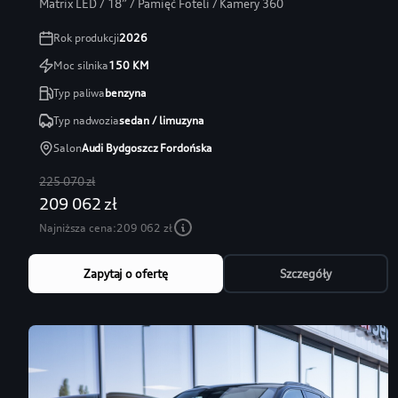
Matrix LED / 18” / Pamięć Foteli / Kamery 360
Rok produkcji
2026
Moc silnika
150
KM
Typ paliwa
benzyna
Typ nadwozia
sedan / limuzyna
Salon
Audi Bydgoszcz Fordońska
225 070 zł
209 062 zł
Najniższa cena:
209 062 zł
Zapytaj o ofertę
Szczegóły