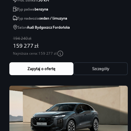
Moc silnika
150
KM
Typ paliwa
benzyna
Typ nadwozia
sedan / limuzyna
Salon
Audi Bydgoszcz Fordońska
194 240 zł
159 277 zł
Najniższa cena:
159 277 zł
Zapytaj o ofertę
Szczegóły