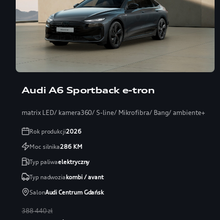
Audi A6 Sportback e-tron
matrix LED/ kamera360/ S-line/ Mikrofibra/ Bang/ ambiente+
Rok produkcji
2026
Moc silnika
286
KM
Typ paliwa
elektryczny
Typ nadwozia
kombi / avant
Salon
Audi Centrum Gdańsk
388 440 zł