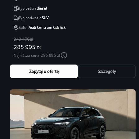
Typ paliwa
diesel
Typ nadwozia
SUV
Salon
Audi Centrum Gdańsk
340 470 zł
285 995 zł
Najniższa cena:
285 995 zł
Zapytaj o ofertę
Szczegóły