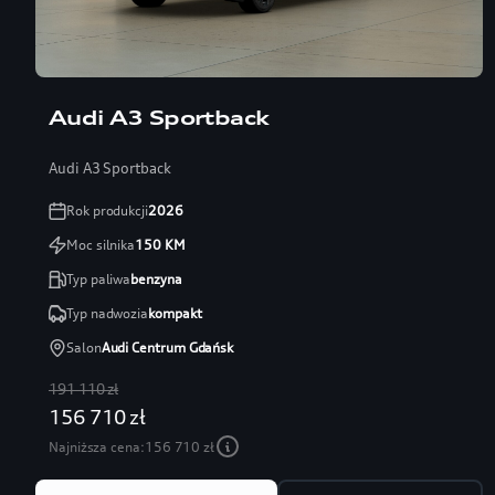
Audi A3 Sportback
Audi A3 Sportback
Rok produkcji
2026
Moc silnika
150
KM
Typ paliwa
benzyna
Typ nadwozia
kompakt
Salon
Audi Centrum Gdańsk
191 110 zł
156 710 zł
Najniższa cena:
156 710 zł