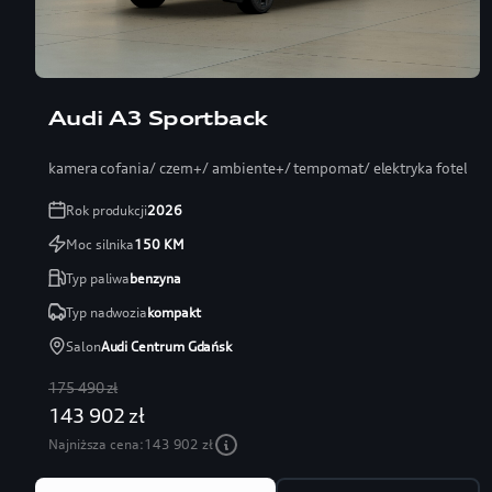
Audi A3 Sportback
kamera cofania/ czern+/ ambiente+/ tempomat/ elektryka fotel
Rok produkcji
2026
Moc silnika
150
KM
Typ paliwa
benzyna
Typ nadwozia
kompakt
Salon
Audi Centrum Gdańsk
175 490 zł
143 902 zł
Najniższa cena:
143 902 zł