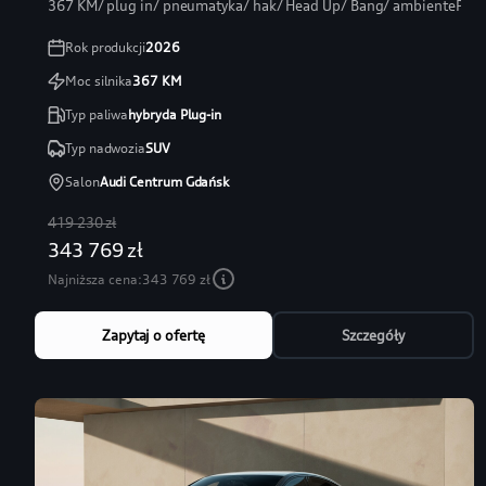
367 KM/ plug in/ pneumatyka/ hak/ Head Up/ Bang/ ambientePRO
Rok produkcji
2026
Moc silnika
367
KM
Typ paliwa
hybryda Plug-in
Typ nadwozia
SUV
Salon
Audi Centrum Gdańsk
419 230 zł
343 769 zł
Najniższa cena:
343 769 zł
Zapytaj o ofertę
Szczegóły