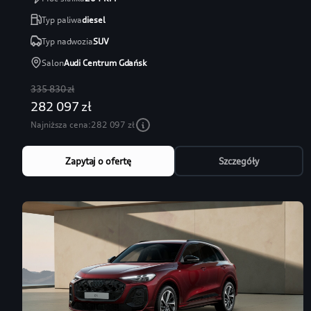
Typ paliwa
diesel
Typ nadwozia
SUV
Salon
Audi Centrum Gdańsk
335 830 zł
282 097 zł
Najniższa cena:
282 097 zł
Zapytaj o ofertę
Szczegóły