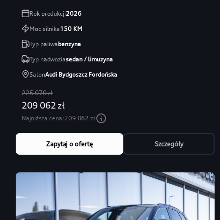
Rok produkcji
2026
Moc silnika
150
KM
Typ paliwa
benzyna
Typ nadwozia
sedan / limuzyna
Salon
Audi Bydgoszcz Fordońska
225 070 zł
209 062 zł
Najniższa cena:
209 062 zł
Zapytaj o ofertę
Szczegóły