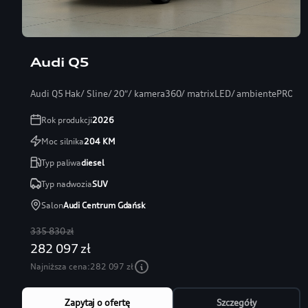
Audi Q5
Audi Q5 Hak/ Sline/ 20″/ kamera360/ matrixLED/ ambientePRO/ s
Rok produkcji
2026
Moc silnika
204
KM
Typ paliwa
diesel
Typ nadwozia
SUV
Salon
Audi Centrum Gdańsk
335 830 zł
282 097 zł
Najniższa cena:
282 097 zł
Zapytaj o ofertę
Szczegóły