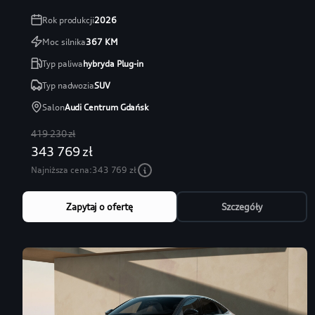
Rok produkcji
2026
Moc silnika
367
KM
Typ paliwa
hybryda Plug-in
Typ nadwozia
SUV
Salon
Audi Centrum Gdańsk
419 230 zł
343 769 zł
Najniższa cena:
343 769 zł
Zapytaj o ofertę
Szczegóły