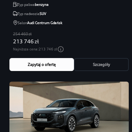
Typ paliwa
benzyna
Typ nadwozia
SUV
Salon
Audi Centrum Gdańsk
254 460 zł
213 746 zł
Najniższa cena:
213 746 zł
Zapytaj o ofertę
Szczegóły