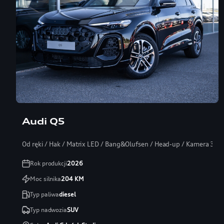
Audi Q5
Od ręki / Hak / Matrix LED / Bang&Olufsen / Head-up / Kamera 360
Rok produkcji
2026
Moc silnika
204
KM
Typ paliwa
diesel
Typ nadwozia
SUV