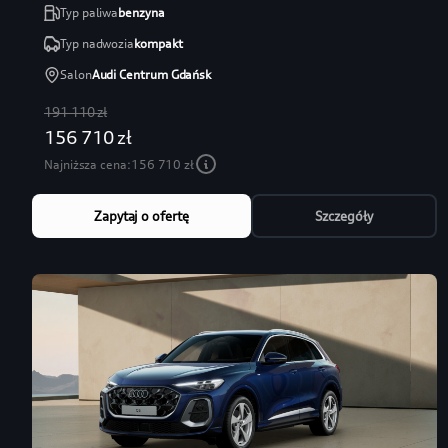
Typ paliwa
benzyna
Typ nadwozia
kompakt
Salon
Audi Centrum Gdańsk
191 110 zł
156 710 zł
Najniższa cena:
156 710 zł
Zapytaj o ofertę
Szczegóły