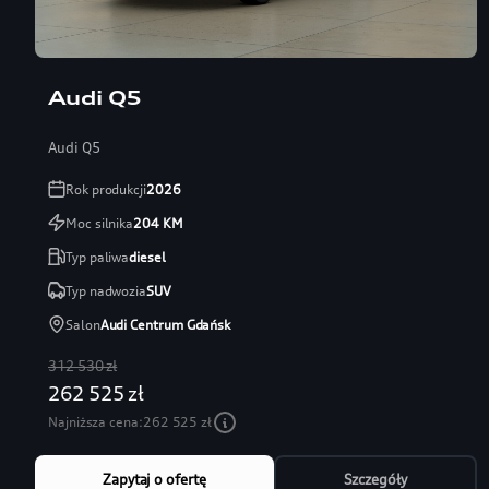
Audi Q5
Audi Q5
Rok produkcji
2026
Moc silnika
204
KM
Typ paliwa
diesel
Typ nadwozia
SUV
Salon
Audi Centrum Gdańsk
312 530 zł
262 525 zł
Najniższa cena:
262 525 zł
Zapytaj o ofertę
Szczegóły