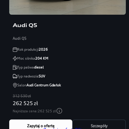
Audi Q5
Audi Q5
Rok produkcji
2026
Moc silnika
204
KM
Typ paliwa
diesel
Typ nadwozia
SUV
Salon
Audi Centrum Gdańsk
312 530 zł
262 525 zł
Najniższa cena:
262 525 zł
Zapytaj o ofertę
Szczegóły