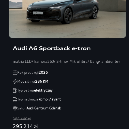
Audi A6 Sportback e-tron
matrix LED/ kamera360/ S-line/ Mikrofibra/ Bang/ ambiente+
Rok produkcji
2026
Moc silnika
286
KM
Typ paliwa
elektryczny
Typ nadwozia
kombi / avant
Salon
Audi Centrum Gdańsk
388 440 zł
295 214 zł