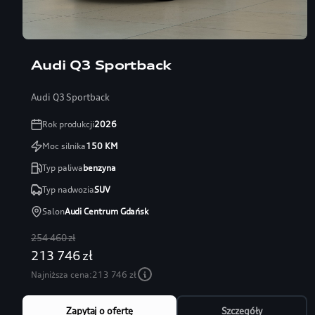
Audi Q3 Sportback
Audi Q3 Sportback
Rok produkcji
2026
Moc silnika
150
KM
Typ paliwa
benzyna
Typ nadwozia
SUV
Salon
Audi Centrum Gdańsk
254 460 zł
213 746 zł
Najniższa cena:
213 746 zł
Zapytaj o ofertę
Szczegóły