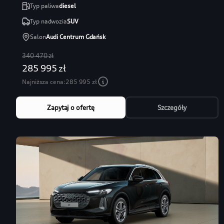
Typ paliwa
diesel
Typ nadwozia
SUV
Salon
Audi Centrum Gdańsk
340 470 zł
285 995 zł
Najniższa cena:
285 995 zł
Zapytaj o ofertę
Szczegóły