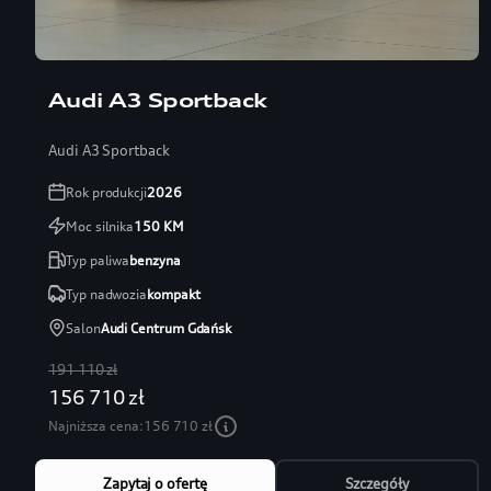
Audi A3 Sportback
Audi A3 Sportback
Rok produkcji
2026
Moc silnika
150
KM
Typ paliwa
benzyna
Typ nadwozia
kompakt
Salon
Audi Centrum Gdańsk
191 110 zł
156 710 zł
Najniższa cena:
156 710 zł
Zapytaj o ofertę
Szczegóły