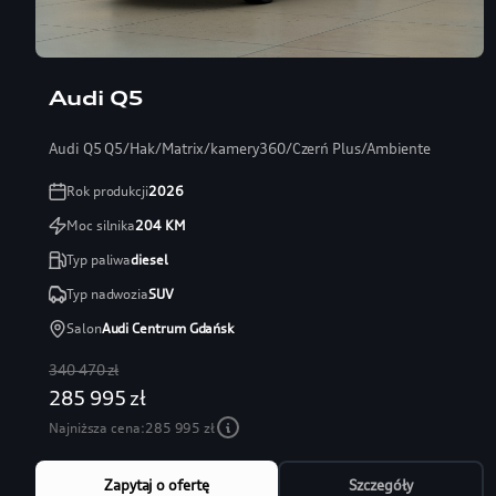
Audi Q5
Audi Q5 Q5/Hak/Matrix/kamery360/Czerń Plus/Ambiente
Rok produkcji
2026
Moc silnika
204
KM
Typ paliwa
diesel
Typ nadwozia
SUV
Salon
Audi Centrum Gdańsk
340 470 zł
285 995 zł
Najniższa cena:
285 995 zł
Zapytaj o ofertę
Szczegóły