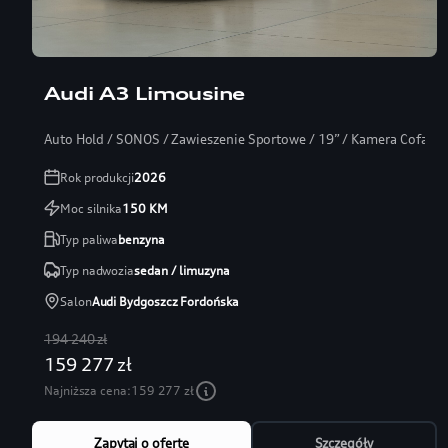
Audi A3 Limousine
Auto Hold / SONOS / Zawieszenie Sportowe / 19” / Kamera Cofania
Rok produkcji
2026
Moc silnika
150
KM
Typ paliwa
benzyna
Typ nadwozia
sedan / limuzyna
Salon
Audi Bydgoszcz Fordońska
194 240 zł
159 277 zł
Najniższa cena:
159 277 zł
Zapytaj o ofertę
Szczegóły