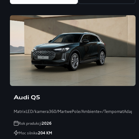
Audi Q5
MatrixLED/kamera360/MartwePole/Ambiente+/TempomatAdaptac
Rok produkcji
2026
Moc silnika
204
KM