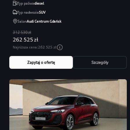
Typ paliwa
diesel
Typ nadwozia
SUV
Salon
Audi Centrum Gdańsk
312 530 zł
262 525 zł
Najniższa cena:
262 525 zł
Zapytaj o ofertę
Szczegóły