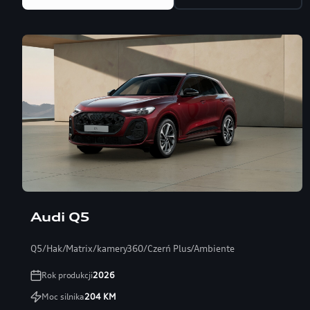
Audi Q5
Q5/Hak/Matrix/kamery360/Czerń Plus/Ambiente
Rok produkcji
2026
Moc silnika
204
KM