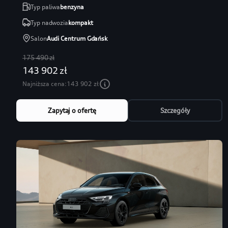
Typ paliwa
benzyna
Typ nadwozia
kompakt
Salon
Audi Centrum Gdańsk
175 490 zł
143 902 zł
Najniższa cena:
143 902 zł
Zapytaj o ofertę
Szczegóły