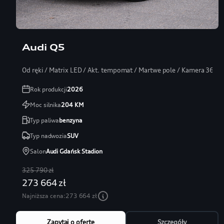
Audi Q5
Od ręki / Matrix LED / Akt. tempomat / Martwe pole / Kamera 360
Rok produkcji
2026
Moc silnika
204
KM
Typ paliwa
benzyna
Typ nadwozia
SUV
Salon
Audi Gdańsk Stadion
325 790 zł
273 664 zł
Najniższa cena:
273 664 zł
Zapytaj o ofertę
Szczegóły