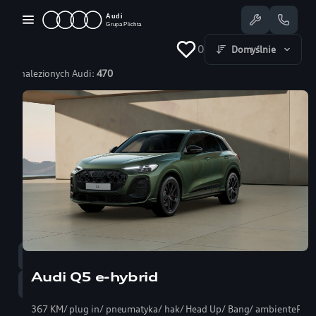
Przejdź
do
treści
0
Domyślnie
Znalezionych Audi:
470
Dostępne Audi
Oferty specjalne
Serwis
Nasze salony
Jazda testowa
Serwis
58 350 25 55
Audi Q5 e-hybrid
Sprzedaż
58 350 22 00
367 KM/ plug in/ pneumatyka/ hak/ Head Up/ Bang/ ambientePRO