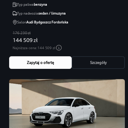
Typ paliwa
benzyna
Typ nadwozia
sedan / limuzyna
Salon
Audi Bydgoszcz Fordońska
176 230 zł
144 509 zł
Najniższa cena:
144 509 zł
Zapytaj o ofertę
Szczegóły