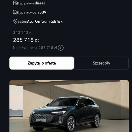
Typ paliwa
diesel
Typ nadwozia
SUV
Salon
Audi Centrum Gdańsk
340 140 zł
285 718 zł
Najniższa cena:
285 718 zł
Zapytaj o ofertę
Szczegóły