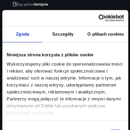
Typ paliwa
benzyna
Typ nadwozia
SUV
Salon
Audi Centrum Gdańsk
246 470 zł
Zgoda
Szczegóły
O plikach cookies
207 035 zł
Najniższa cena:
207 035 zł
Niniejsza strona korzysta z plików cookie
Zapytaj o ofertę
Szczegóły
Wykorzystujemy pliki cookie do spersonalizowania treści
i reklam, aby oferować funkcje społecznościowe i
analizować ruch w naszej witrynie. Informacje o tym, jak
korzystasz z naszej witryny, udostępniamy partnerom
społecznościowym, reklamowym i analitycznym.
Partnerzy mogą połączyć te informacje z innymi danymi
otrzymanymi od Ciebie lub uzyskanymi podczas
korzystania z ich usług.
Wybór