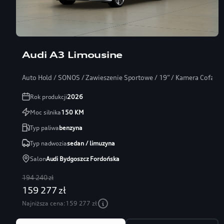
Audi A3 Limousine
Auto Hold / SONOS / Zawieszenie Sportowe / 19” / Kamera Cofania
Rok produkcji
2026
Moc silnika
150
KM
Typ paliwa
benzyna
Typ nadwozia
sedan / limuzyna
Salon
Audi Bydgoszcz Fordońska
194 240 zł
159 277 zł
Najniższa cena:
159 277 zł