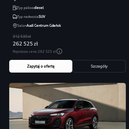
Typ paliwa
diesel
Typ nadwozia
SUV
Salon
Audi Centrum Gdańsk
312 530 zł
262 525 zł
Najniższa cena:
262 525 zł
Zapytaj o ofertę
Szczegóły