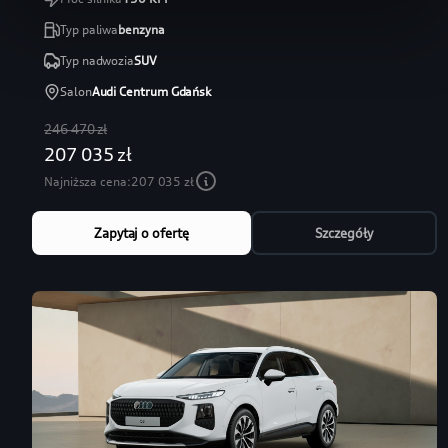
Typ paliwa
benzyna
Typ nadwozia
SUV
Salon
Audi Centrum Gdańsk
246 470 zł
207 035 zł
Najniższa cena:
207 035 zł
Zapytaj o ofertę
Szczegóły