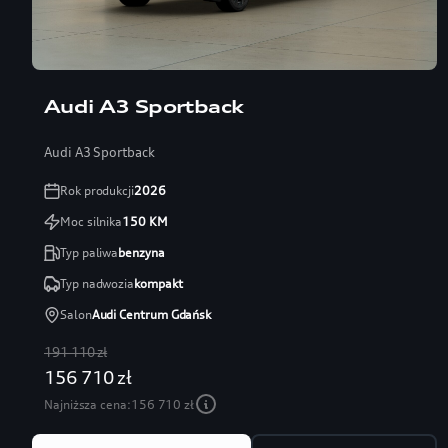
Audi A3 Sportback
Audi A3 Sportback
Rok produkcji
2026
Moc silnika
150
KM
Typ paliwa
benzyna
Typ nadwozia
kompakt
Salon
Audi Centrum Gdańsk
191 110 zł
156 710 zł
Najniższa cena:
156 710 zł