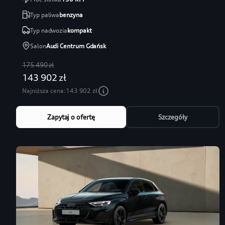
Typ paliwa
benzyna
Typ nadwozia
kompakt
Salon
Audi Centrum Gdańsk
175 490 zł
143 902 zł
Najniższa cena:
143 902 zł
Zapytaj o ofertę
Szczegóły