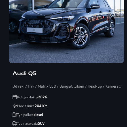
Audi Q5
Od ręki / Hak / Matrix LED / Bang&Olufsen / Head-up / Kamera 360
Rok produkcji
2026
Moc silnika
204
KM
Typ paliwa
diesel
Typ nadwozia
SUV