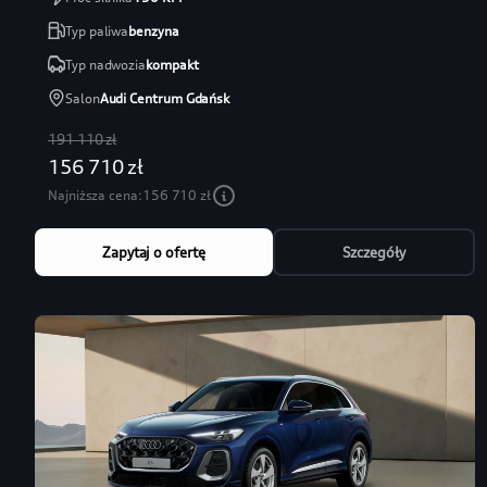
Typ paliwa
benzyna
Typ nadwozia
kompakt
Salon
Audi Centrum Gdańsk
191 110 zł
156 710 zł
Najniższa cena:
156 710 zł
Zapytaj o ofertę
Szczegóły