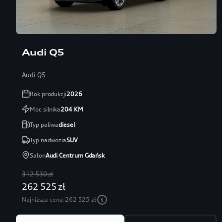
Audi Q5
Audi Q5
Rok produkcji
2026
Moc silnika
204
KM
Typ paliwa
diesel
Typ nadwozia
SUV
Salon
Audi Centrum Gdańsk
312 530 zł
262 525 zł
Najniższa cena:
262 525 zł