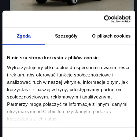
Audi Q3 Sportback
Zgoda
Szczegóły
O plikach cookies
Audi Q3 Sportback
Niniejsza strona korzysta z plików cookie
Rok produkcji
2026
Wykorzystujemy pliki cookie do spersonalizowania treści
Moc silnika
150
KM
i reklam, aby oferować funkcje społecznościowe i
Typ paliwa
benzyna
analizować ruch w naszej witrynie. Informacje o tym, jak
Typ nadwozia
SUV
korzystasz z naszej witryny, udostępniamy partnerom
społecznościowym, reklamowym i analitycznym.
Salon
Audi Centrum Gdańsk
Partnerzy mogą połączyć te informacje z innymi danymi
254 460 zł
otrzymanymi od Ciebie lub uzyskanymi podczas
213 746 zł
korzystania z ich usług.
Najniższa cena:
213 746 zł
Wybór