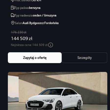
Moc silnika
150
KM
Typ paliwa
benzyna
Typ nadwozia
sedan / limuzyna
Salon
Audi Bydgoszcz Fordońska
176 230 zł
144 509 zł
Najniższa cena:
144 509 zł
Zapytaj o ofertę
Szczegóły