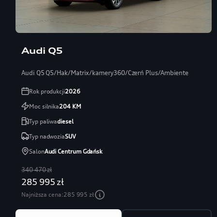
Audi Q5
Audi Q5 Q5/Hak/Matrix/kamery360/Czerń Plus/Ambiente
Rok produkcji
2026
Moc silnika
204
KM
Typ paliwa
diesel
Typ nadwozia
SUV
Salon
Audi Centrum Gdańsk
340 470 zł
285 995 zł
Najniższa cena:
285 995 zł