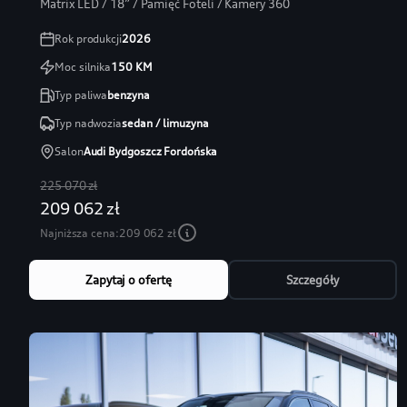
Matrix LED / 18” / Pamięć Foteli / Kamery 360
Rok produkcji
2026
Moc silnika
150
KM
Typ paliwa
benzyna
Typ nadwozia
sedan / limuzyna
Salon
Audi Bydgoszcz Fordońska
225 070 zł
209 062 zł
Najniższa cena:
209 062 zł
Zapytaj o ofertę
Szczegóły