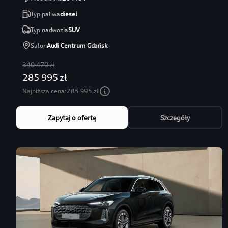
Typ paliwa
diesel
Typ nadwozia
SUV
Salon
Audi Centrum Gdańsk
340 470 zł
285 995 zł
Najniższa cena:
285 995 zł
Zapytaj o ofertę
Szczegóły