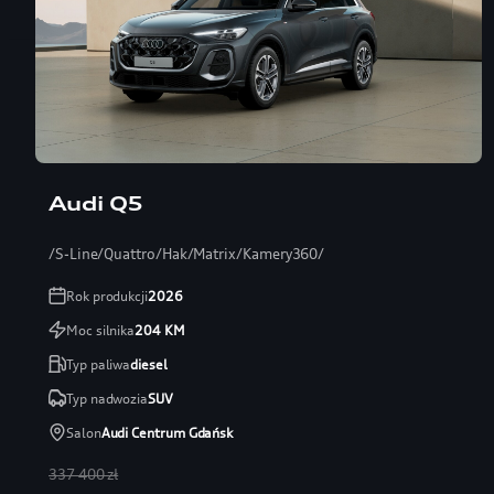
Audi Q5
/S-Line/Quattro/Hak/Matrix/Kamery360/
Rok produkcji
2026
Moc silnika
204
KM
Typ paliwa
diesel
Typ nadwozia
SUV
Salon
Audi Centrum Gdańsk
337 400 zł