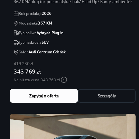
367 KM/ plug in/ pneumatyka/ hak/ Head Up/ Bang/ ambientePRO
Rok produkcji
2026
Moc silnika
367
KM
Typ paliwa
hybryda Plug-in
Typ nadwozia
SUV
Salon
Audi Centrum Gdańsk
419 230 zł
343 769 zł
Najniższa cena:
343 769 zł
Zapytaj o ofertę
Szczegóły