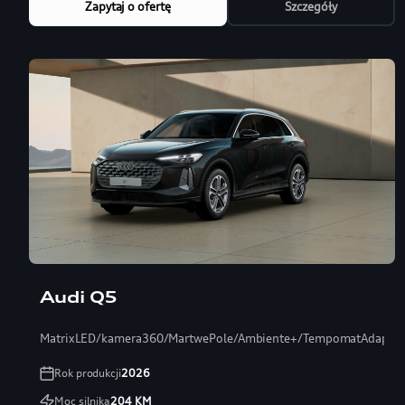
Zapytaj o ofertę
Szczegóły
Audi Q5
MatrixLED/kamera360/MartwePole/Ambiente+/TempomatAdaptac
Rok produkcji
2026
Moc silnika
204
KM