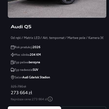
Audi Q5
Od ręki / Matrix LED / Akt. tempomat / Martwe pole / Kamera 360
Rok produkcji
2026
Moc silnika
204
KM
Typ paliwa
benzyna
Typ nadwozia
SUV
Salon
Audi Gdańsk Stadion
325 790 zł
273 664 zł
Najniższa cena:
273 664 zł