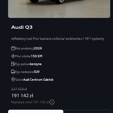
Audi Q3
reflektory Led Pro/ kamera cofania/ ambiente+/ 19″/ systemy
Rok produkcji
2026
Moc silnika
150
KM
Typ paliwa
benzyna
Typ nadwozia
SUV
Salon
Audi Centrum Gdańsk
227 550 zł
191 142 zł
Najniższa cena:
191 142 zł