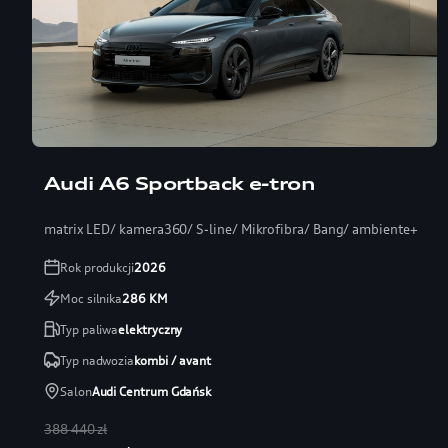
Audi A6 Sportback e-tron
matrix LED/ kamera360/ S-line/ Mikrofibra/ Bang/ ambiente+
Rok produkcji
2026
Moc silnika
286
KM
Typ paliwa
elektryczny
Typ nadwozia
kombi / avant
Salon
Audi Centrum Gdańsk
388 440 zł