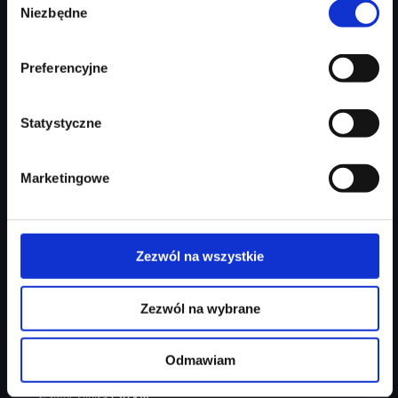
Zapytaj o ofertę
Szczegóły
Niezbędne
zgody
Preferencyjne
Statystyczne
Marketingowe
Zezwól na wszystkie
Audi Q3 Sportback
Zezwól na wybrane
ambiente+/ kamera cofania/ czern+/ S-line/ Mirkofibra
Odmawiam
Rok produkcji
2026
Moc silnika
150
KM