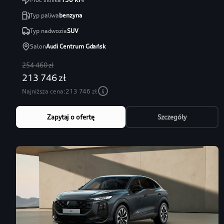
Typ paliwa
benzyna
Typ nadwozia
SUV
Salon
Audi Centrum Gdańsk
254 460 zł
213 746 zł
Najniższa cena:
213 746 zł
Zapytaj o ofertę
Szczegóły