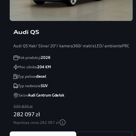
Audi Q5
Audi Q5 Hak/ Sline/ 20″/ kamera360/ matrixLED/ ambientePRO/ s
Rok produkcji
2026
Moc silnika
204
KM
Typ paliwa
diesel
Typ nadwozia
SUV
Salon
Audi Centrum Gdańsk
335 830 zł
282 097 zł
Najniższa cena:
282 097 zł