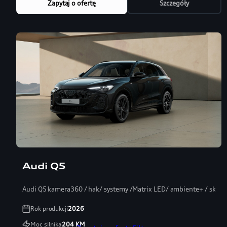
Zapytaj o ofertę
Szczegóły
Audi Q5
Audi Q5 kamera360 / hak/ systemy /Matrix LED/ ambiente+ / skóra
Rok produkcji
2026
Moc silnika
204
KM