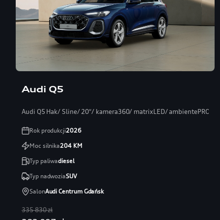
Audi Q5
Audi Q5 Hak/ Sline/ 20″/ kamera360/ matrixLED/ ambientePRO/ s
Rok produkcji
2026
Moc silnika
204
KM
Typ paliwa
diesel
Typ nadwozia
SUV
Salon
Audi Centrum Gdańsk
335 830 zł