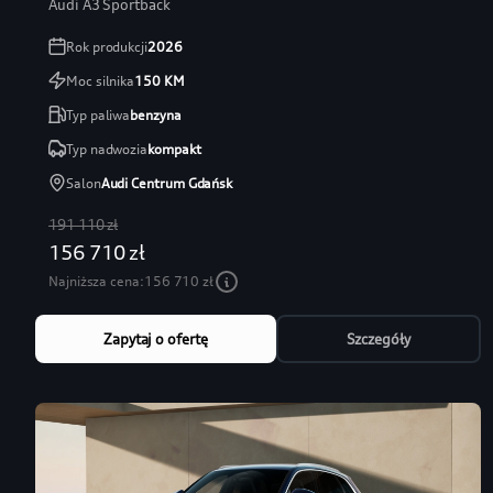
Audi A3 Sportback
Rok produkcji
2026
Moc silnika
150
KM
Typ paliwa
benzyna
Typ nadwozia
kompakt
Salon
Audi Centrum Gdańsk
191 110 zł
156 710 zł
Najniższa cena:
156 710 zł
Zapytaj o ofertę
Szczegóły