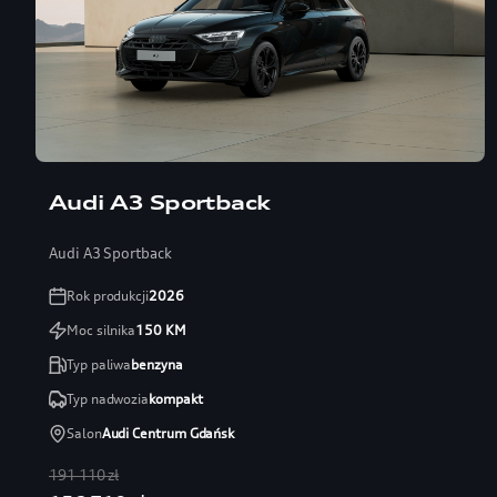
Audi A3 Sportback
Audi A3 Sportback
Rok produkcji
2026
Moc silnika
150
KM
Typ paliwa
benzyna
Typ nadwozia
kompakt
Salon
Audi Centrum Gdańsk
191 110 zł