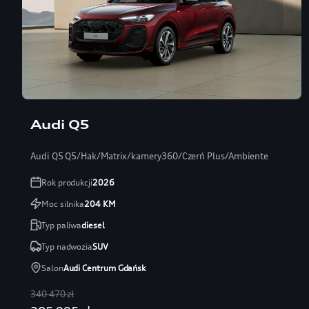
Audi Q5
Audi Q5 Q5/Hak/Matrix/kamery360/Czerń Plus/Ambiente
Rok produkcji
2026
Moc silnika
204
KM
Typ paliwa
diesel
Typ nadwozia
SUV
Salon
Audi Centrum Gdańsk
340 470 zł