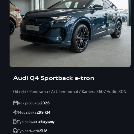
Audi Q4 Sportback e-tron
Od ręki / Panorama / Akt. tempomat / Kamera 360 / Audio SONOS
Rok produkcji
2026
Moc silnika
299
KM
Typ paliwa
elektryczny
Typ nadwozia
SUV