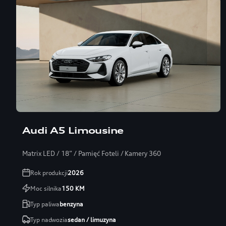
Audi A5 Limousine
Matrix LED / 18” / Pamięć Foteli / Kamery 360
Rok produkcji
2026
Moc silnika
150
KM
Typ paliwa
benzyna
Typ nadwozia
sedan / limuzyna