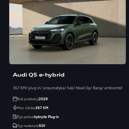
Audi Q5 e-hybrid
367 KM/ plug in/ pneumatyka/ hak/ Head Up/ Bang/ ambientePRO
Rok produkcji
2026
Moc silnika
367
KM
Typ paliwa
hybryda Plug-in
Typ nadwozia
SUV