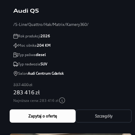
Audi Q5
/S-Line/Quattro/Hak/Matrix/Kamery360/
Rok produkcji
2026
Moc silnika
204
KM
Typ paliwa
diesel
Typ nadwozia
SUV
Salon
Audi Centrum Gdańsk
337 400 zł
283 416 zł
Najniższa cena:
283 416 zł
Zapytaj o ofertę
Szczegóły