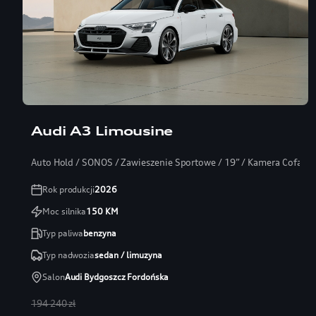
Audi A3 Limousine
Auto Hold / SONOS / Zawieszenie Sportowe / 19” / Kamera Cofania
Rok produkcji
2026
Moc silnika
150
KM
Typ paliwa
benzyna
Typ nadwozia
sedan / limuzyna
Salon
Audi Bydgoszcz Fordońska
194 240 zł