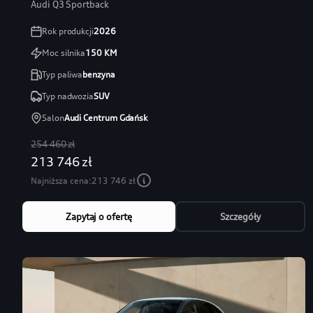
Audi Q3 Sportback
Rok produkcji
2026
Moc silnika
150
KM
Typ paliwa
benzyna
Typ nadwozia
SUV
Salon
Audi Centrum Gdańsk
254 460 zł
213 746 zł
Najniższa cena:
213 746 zł
Zapytaj o ofertę
Szczegóły