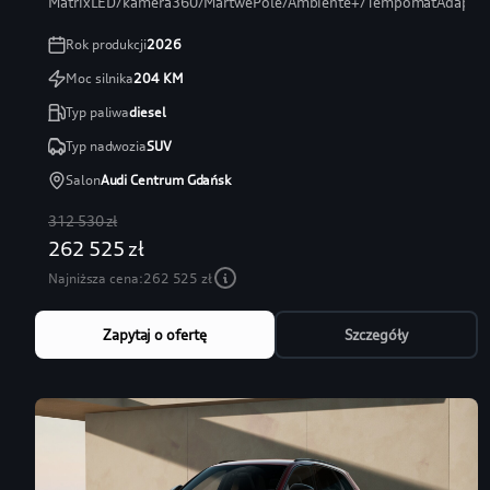
MatrixLED/kamera360/MartwePole/Ambiente+/TempomatAdaptac
Rok produkcji
2026
Moc silnika
204
KM
Typ paliwa
diesel
Typ nadwozia
SUV
Salon
Audi Centrum Gdańsk
312 530 zł
262 525 zł
Najniższa cena:
262 525 zł
Zapytaj o ofertę
Szczegóły