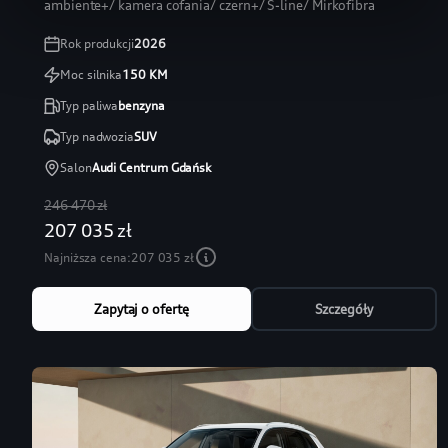
ambiente+/ kamera cofania/ czern+/ S-line/ Mirkofibra
Rok produkcji
2026
Moc silnika
150
KM
Typ paliwa
benzyna
Typ nadwozia
SUV
Salon
Audi Centrum Gdańsk
246 470 zł
207 035 zł
Najniższa cena:
207 035 zł
Zapytaj o ofertę
Szczegóły