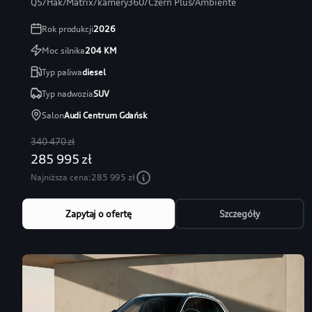
Q5/Hak/Matrix/kamery360/Czerń Plus/Ambiente
Rok produkcji
2026
Moc silnika
204
KM
Typ paliwa
diesel
Typ nadwozia
SUV
Salon
Audi Centrum Gdańsk
340 470 zł
285 995 zł
Najniższa cena:
285 995 zł
Zapytaj o ofertę
Szczegóły