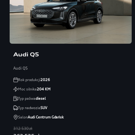
Audi Q5
Audi Q5
Rok produkcji
2026
Moc silnika
204
KM
Typ paliwa
diesel
Typ nadwozia
SUV
Salon
Audi Centrum Gdańsk
312 530 zł