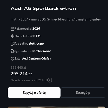
Audi A6 Sportback e-tron
matrix LED/ kamera360/ S-line/ Mikrofibra/ Bang/ ambiente+
Rok produkcji
2026
Moc silnika
286
KM
Typ paliwa
elektryczny
Typ nadwozia
kombi / avant
Salon
Audi Centrum Gdańsk
388 440 zł
295 214 zł
Najniższa cena:
295 214 zł
Zapytaj o ofertę
Szczegóły