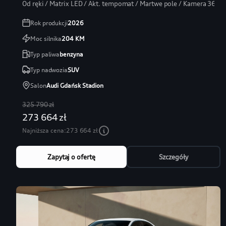
Od ręki / Matrix LED / Akt. tempomat / Martwe pole / Kamera 360
Rok produkcji
2026
Moc silnika
204
KM
Typ paliwa
benzyna
Typ nadwozia
SUV
Salon
Audi Gdańsk Stadion
325 790 zł
273 664 zł
Najniższa cena:
273 664 zł
Zapytaj o ofertę
Szczegóły