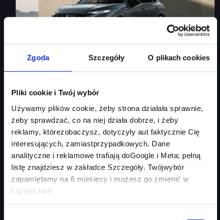
Zgoda
Szczegóły
O plikach cookies
Audi Q3 Sportback
Pliki cookie i Twój wybór
Używamy plików cookie, żeby strona działała sprawnie,
Audi Q3 Sportback
żeby sprawdzać, co na niej działa dobrze, i żeby
reklamy, którezobaczysz, dotyczyły aut faktycznie Cię
Rok produkcji
2026
interesujących, zamiastprzypadkowych. Dane
Moc silnika
150
KM
analityczne i reklamowe trafiają doGoogle i Meta; pełną
Typ paliwa
benzyna
listę znajdziesz w zakładce Szczegóły. Twójwybór
Typ nadwozia
SUV
zapamiętamy na 6 miesięcy i możesz go zmienić w
każdejchwili
Salon
Audi Centrum Gdańsk
254 460 zł
Wybór