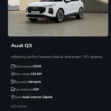
Audi Q3
reflektory Led Pro/ kamera cofania/ ambiente+/ 19″/ systemy
Rok produkcji
2026
Moc silnika
150
KM
Typ paliwa
benzyna
Typ nadwozia
SUV
Salon
Audi Centrum Gdańsk
227 550 zł