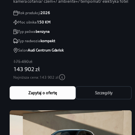
kamera cofania/ czern+/ ambiente+/ tempomat/ elektryka fotel
Rok produkcji
2026
Moc silnika
150
KM
Typ paliwa
benzyna
Typ nadwozia
kompakt
Salon
Audi Centrum Gdańsk
175 490 zł
143 902 zł
Najniższa cena:
143 902 zł
Zapytaj o ofertę
Szczegóły