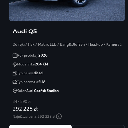
Audi Q5
Od ręki / Hak / Matrix LED / Bang&Olufsen / Head-up / Kamera 360
Rok produkcji
2026
Moc silnika
204
KM
Typ paliwa
diesel
Typ nadwozia
SUV
Salon
Audi Gdańsk Stadion
347 890 zł
292 228 zł
Najniższa cena:
292 228 zł