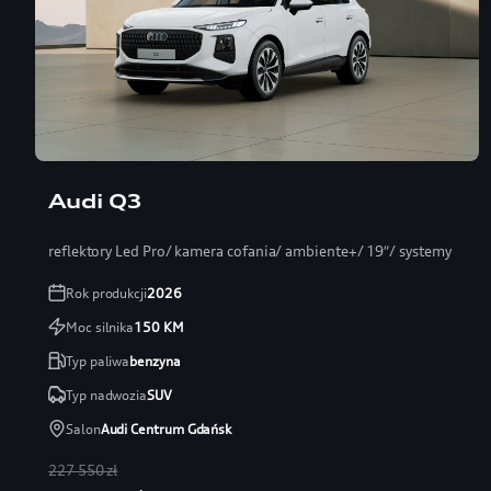
Audi Q3
reflektory Led Pro/ kamera cofania/ ambiente+/ 19″/ systemy
Rok produkcji
2026
Moc silnika
150
KM
Typ paliwa
benzyna
Typ nadwozia
SUV
Salon
Audi Centrum Gdańsk
227 550 zł