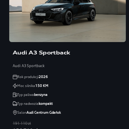
Audi A3 Sportback
Audi A3 Sportback
Rok produkcji
2026
Moc silnika
150
KM
Typ paliwa
benzyna
Typ nadwozia
kompakt
Salon
Audi Centrum Gdańsk
191 110 zł