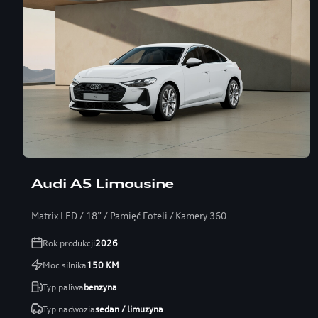
Audi A5 Limousine
Matrix LED / 18” / Pamięć Foteli / Kamery 360
Rok produkcji
2026
Moc silnika
150
KM
Typ paliwa
benzyna
Typ nadwozia
sedan / limuzyna