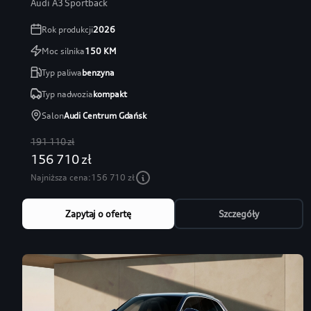
Audi A3 Sportback
Rok produkcji
2026
Moc silnika
150
KM
Typ paliwa
benzyna
Typ nadwozia
kompakt
Salon
Audi Centrum Gdańsk
191 110 zł
156 710 zł
Najniższa cena:
156 710 zł
Zapytaj o ofertę
Szczegóły