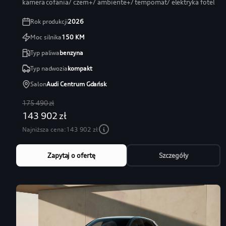
kamera cofania/ czern+/ ambiente+/ tempomat/ elektryka fotel
Rok produkcji
2026
Moc silnika
150
KM
Typ paliwa
benzyna
Typ nadwozia
kompakt
Salon
Audi Centrum Gdańsk
175 490 zł
143 902 zł
Najniższa cena:
143 902 zł
Zapytaj o ofertę
Szczegóły