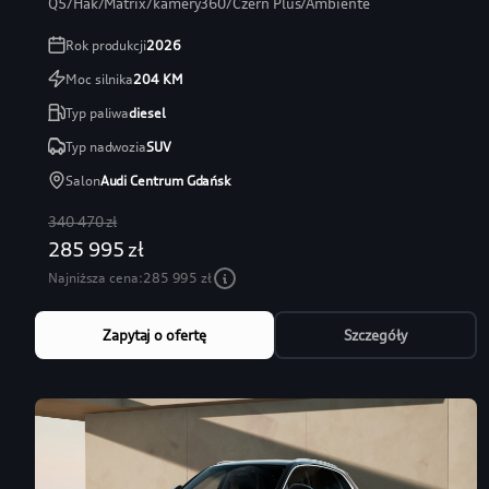
Q5/Hak/Matrix/kamery360/Czerń Plus/Ambiente
Rok produkcji
2026
Moc silnika
204
KM
Typ paliwa
diesel
Typ nadwozia
SUV
Salon
Audi Centrum Gdańsk
340 470 zł
285 995 zł
Najniższa cena:
285 995 zł
Zapytaj o ofertę
Szczegóły