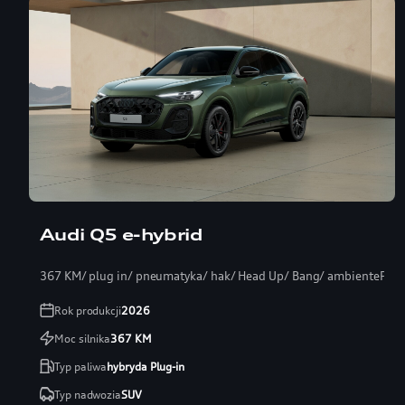
Audi Q5 e-hybrid
367 KM/ plug in/ pneumatyka/ hak/ Head Up/ Bang/ ambientePRO
Rok produkcji
2026
Moc silnika
367
KM
Typ paliwa
hybryda Plug-in
Typ nadwozia
SUV