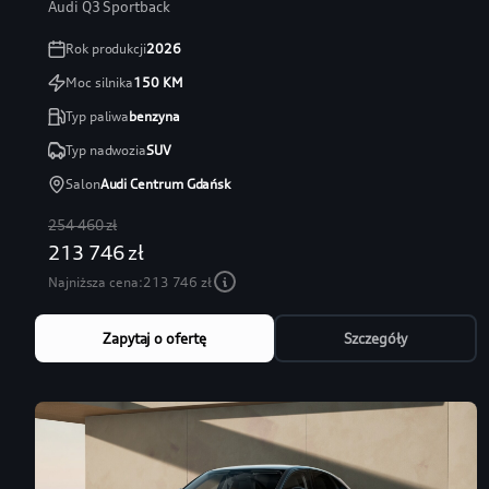
Audi Q3 Sportback
Rok produkcji
2026
Moc silnika
150
KM
Typ paliwa
benzyna
Typ nadwozia
SUV
Salon
Audi Centrum Gdańsk
254 460 zł
213 746 zł
Najniższa cena:
213 746 zł
Zapytaj o ofertę
Szczegóły