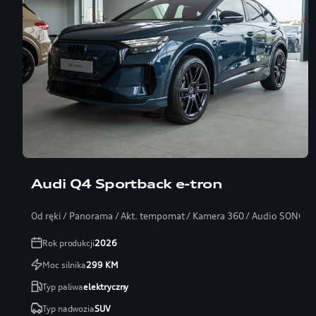
Audi Q4 Sportback e-tron
Od ręki / Panorama / Akt. tempomat / Kamera 360 / Audio SONOS
Rok produkcji
2026
Moc silnika
299
KM
Typ paliwa
elektryczny
Typ nadwozia
SUV