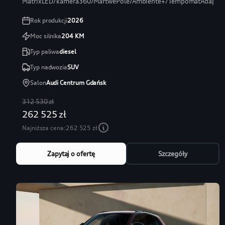
MatrixLED/kamera360/MartwePole/Ambiente+/TempomatAdaptac
Rok produkcji
2026
Moc silnika
204
KM
Typ paliwa
diesel
Typ nadwozia
SUV
Salon
Audi Centrum Gdańsk
312 530 zł
262 525 zł
Najniższa cena:
262 525 zł
Zapytaj o ofertę
Szczegóły