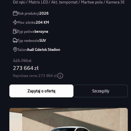
Od ręki / Matrix LED / Akt. tempomat / Martwe pole / Kamera 360
Rok produkcji
2026
Moc silnika
204
KM
Typ paliwa
benzyna
Typ nadwozia
SUV
Salon
Audi Gdańsk Stadion
325 790 zł
273 664 zł
Najniższa cena:
273 664 zł
Zapytaj o ofertę
Szczegóły