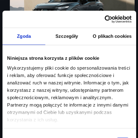
Zgoda
Szczegóły
O plikach cookies
Audi Q3 Sportback
Niniejsza strona korzysta z plików cookie
Wykorzystujemy pliki cookie do spersonalizowania treści
Audi Q3 Sportback
i reklam, aby oferować funkcje społecznościowe i
analizować ruch w naszej witrynie. Informacje o tym, jak
Rok produkcji
2026
korzystasz z naszej witryny, udostępniamy partnerom
Moc silnika
150
KM
społecznościowym, reklamowym i analitycznym.
Typ paliwa
benzyna
Partnerzy mogą połączyć te informacje z innymi danymi
Typ nadwozia
SUV
otrzymanymi od Ciebie lub uzyskanymi podczas
korzystania z ich usług.
Salon
Audi Centrum Gdańsk
254 460 zł
Wybór