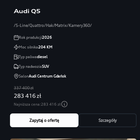
Audi Q5
/S-Line/Quattro/Hak/Matrix/Kamery360/
Rok produkcji
2026
Moc silnika
204
KM
Typ paliwa
diesel
Typ nadwozia
SUV
Salon
Audi Centrum Gdańsk
337 400 zł
283 416 zł
Najniższa cena:
283 416 zł
Zapytaj o ofertę
Szczegóły