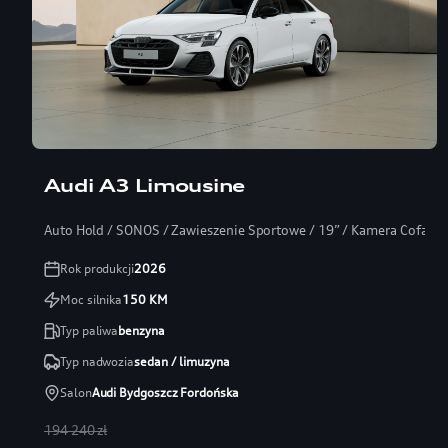
Audi A3 Limousine
Auto Hold / SONOS / Zawieszenie Sportowe / 19” / Kamera Cofania
Rok produkcji
2026
Moc silnika
150
KM
Typ paliwa
benzyna
Typ nadwozia
sedan / limuzyna
Salon
Audi Bydgoszcz Fordońska
194 240 zł