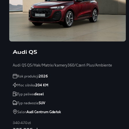
Audi Q5
Audi Q5 Q5/Hak/Matrix/kamery360/Czerń Plus/Ambiente
Rok produkcji
2026
Moc silnika
204
KM
Typ paliwa
diesel
Typ nadwozia
SUV
Salon
Audi Centrum Gdańsk
340 470 zł