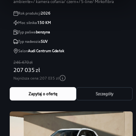
ambiente+/ kamera cofania/ czern+/ S-line/ Mirkofibra
Rok produkcji
2026
Moc silnika
150
KM
Typ paliwa
benzyna
Typ nadwozia
SUV
Salon
Audi Centrum Gdańsk
246 470 zł
207 035 zł
Najniższa cena:
207 035 zł
Zapytaj o ofertę
Szczegóły