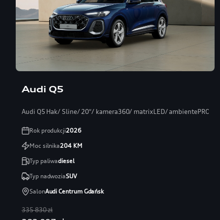
Audi Q5
Audi Q5 Hak/ Sline/ 20″/ kamera360/ matrixLED/ ambientePRO/ s
Rok produkcji
2026
Moc silnika
204
KM
Typ paliwa
diesel
Typ nadwozia
SUV
Salon
Audi Centrum Gdańsk
335 830 zł