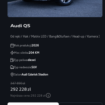
Audi Q5
Od ręki / Hak / Matrix LED / Bang&Olufsen / Head-up / Kamera 360
Rok produkcji
2026
Moc silnika
204
KM
Typ paliwa
diesel
Typ nadwozia
SUV
Salon
Audi Gdańsk Stadion
347 890 zł
292 228 zł
Najniższa cena:
292 228 zł