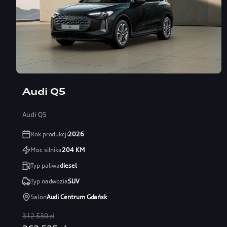
Audi Q5
Audi Q5
Rok produkcji
2026
Moc silnika
204
KM
Typ paliwa
diesel
Typ nadwozia
SUV
Salon
Audi Centrum Gdańsk
312 530 zł