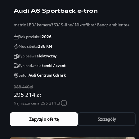
Audi A6 Sportback e-tron
matrix LED/ kamera360/ S-line/ Mikrofibra/ Bang/ ambiente+
Rok produkcji
2026
Moc silnika
286
KM
Typ paliwa
elektryczny
Typ nadwozia
kombi / avant
Salon
Audi Centrum Gdańsk
388 440 zł
295 214 zł
Najniższa cena:
295 214 zł
Zapytaj o ofertę
Szczegóły