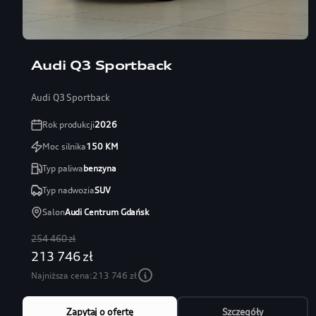
Audi Q3 Sportback
Audi Q3 Sportback
Rok produkcji
2026
Moc silnika
150
KM
Typ paliwa
benzyna
Typ nadwozia
SUV
Salon
Audi Centrum Gdańsk
254 460 zł
213 746 zł
Najniższa cena:
213 746 zł
Zapytaj o ofertę
Szczegóły