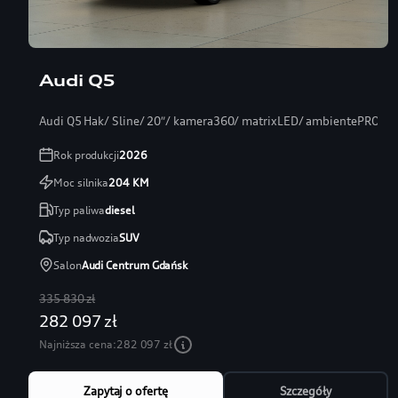
Audi Q5
Audi Q5 Hak/ Sline/ 20″/ kamera360/ matrixLED/ ambientePRO/ s
Rok produkcji
2026
Moc silnika
204
KM
Typ paliwa
diesel
Typ nadwozia
SUV
Salon
Audi Centrum Gdańsk
335 830 zł
282 097 zł
Najniższa cena:
282 097 zł
Zapytaj o ofertę
Szczegóły