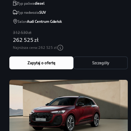
Typ paliwa
diesel
Typ nadwozia
SUV
Salon
Audi Centrum Gdańsk
312 530 zł
262 525 zł
Najniższa cena:
262 525 zł
Zapytaj o ofertę
Szczegóły