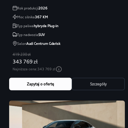
Rok produkcji
2026
Moc silnika
367
KM
Typ paliwa
hybryda Plug-in
Typ nadwozia
SUV
Salon
Audi Centrum Gdańsk
419 230 zł
343 769 zł
Najniższa cena:
343 769 zł
Zapytaj o ofertę
Szczegóły