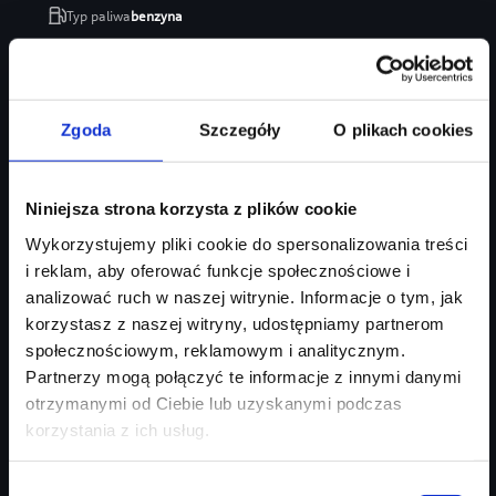
Typ paliwa
benzyna
Typ nadwozia
SUV
Salon
Audi Centrum Gdańsk
246 470 zł
Zgoda
Szczegóły
O plikach cookies
207 035 zł
Najniższa cena:
207 035 zł
Niniejsza strona korzysta z plików cookie
Zapytaj o ofertę
Szczegóły
Wykorzystujemy pliki cookie do spersonalizowania treści
i reklam, aby oferować funkcje społecznościowe i
analizować ruch w naszej witrynie. Informacje o tym, jak
korzystasz z naszej witryny, udostępniamy partnerom
społecznościowym, reklamowym i analitycznym.
Partnerzy mogą połączyć te informacje z innymi danymi
otrzymanymi od Ciebie lub uzyskanymi podczas
korzystania z ich usług.
Wybór