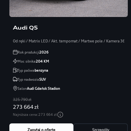
Audi Q5
Od ręki / Matrix LED / Akt. tempomat / Martwe pole / Kamera 360
Rok produkcji
2026
Moc silnika
204
KM
Typ paliwa
benzyna
Typ nadwozia
SUV
Salon
Audi Gdańsk Stadion
325 790 zł
273 664 zł
Najniższa cena:
273 664 zł
Zapytaj o ofertę
Szczegóły