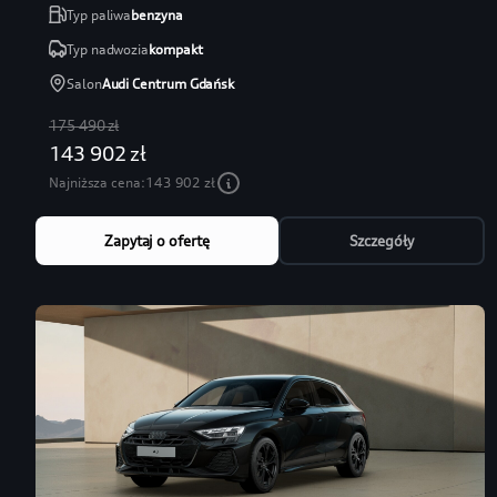
Typ paliwa
benzyna
Typ nadwozia
kompakt
Salon
Audi Centrum Gdańsk
175 490 zł
143 902 zł
Najniższa cena:
143 902 zł
Zapytaj o ofertę
Szczegóły