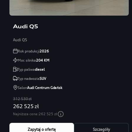
Audi Q5
Audi Q5
Rok produkcji
2026
Moc silnika
204
KM
Typ paliwa
diesel
Typ nadwozia
SUV
Salon
Audi Centrum Gdańsk
312 530 zł
262 525 zł
Najniższa cena:
262 525 zł
Zapytaj o ofertę
Szczegóły