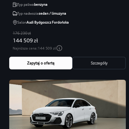
Typ paliwa
benzyna
Typ nadwozia
sedan / limuzyna
Salon
Audi Bydgoszcz Fordońska
176 230 zł
144 509 zł
Najniższa cena:
144 509 zł
Zapytaj o ofertę
Szczegóły