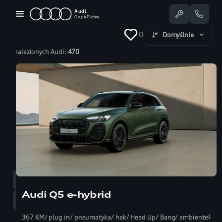
Przejdź
do
treści
0
Domyślnie
Znalezionych Audi:
470
Dostępne Audi
Oferty specjalne
Serwis
Nasze salony
Jazda testowa
Serwis
58 350 25 55
Audi Q5 e-hybrid
Sprzedaż
58 350 22 00
367 KM/ plug in/ pneumatyka/ hak/ Head Up/ Bang/ ambientePRO