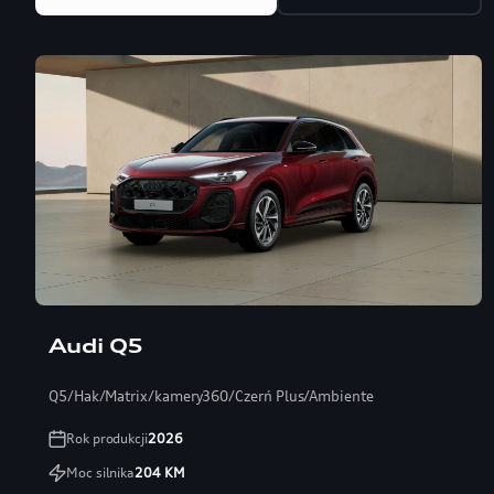
Audi Q5
Q5/Hak/Matrix/kamery360/Czerń Plus/Ambiente
Rok produkcji
2026
Moc silnika
204
KM