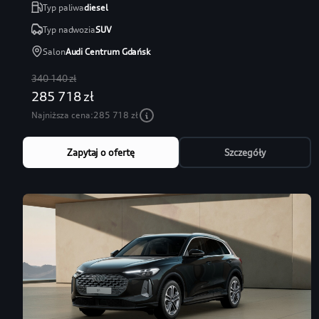
Typ paliwa
diesel
Typ nadwozia
SUV
Salon
Audi Centrum Gdańsk
340 140 zł
285 718 zł
Najniższa cena:
285 718 zł
Zapytaj o ofertę
Szczegóły