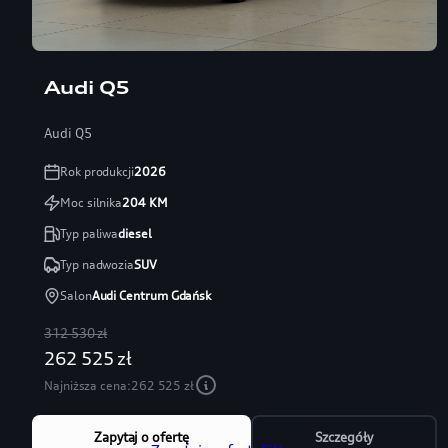
Audi Q5
Audi Q5
Rok produkcji
2026
Moc silnika
204
KM
Typ paliwa
diesel
Typ nadwozia
SUV
Salon
Audi Centrum Gdańsk
312 530 zł
262 525 zł
Najniższa cena:
262 525 zł
Zapytaj o ofertę
Szczegóły