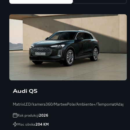
Audi Q5
MatrixLED/kamera360/MartwePole/Ambiente+/TempomatAdaptac
Rok produkcji
2026
Moc silnika
204
KM