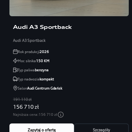
Audi A3 Sportback
Audi A3 Sportback
Rok produkcji
2026
Moc silnika
150
KM
Typ paliwa
benzyna
Typ nadwozia
kompakt
Salon
Audi Centrum Gdańsk
191 110 zł
156 710 zł
Najniższa cena:
156 710 zł
Zapytaj o ofertę
Szczegóły