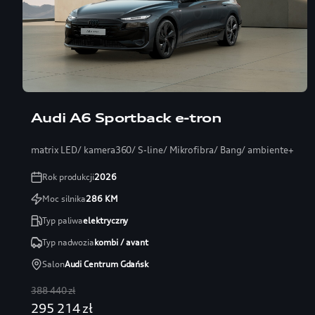
Audi A6 Sportback e-tron
matrix LED/ kamera360/ S-line/ Mikrofibra/ Bang/ ambiente+
Rok produkcji
2026
Moc silnika
286
KM
Typ paliwa
elektryczny
Typ nadwozia
kombi / avant
Salon
Audi Centrum Gdańsk
388 440 zł
295 214 zł