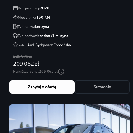
Rok produkcji
2026
Moc silnika
150
KM
Typ paliwa
benzyna
Typ nadwozia
sedan / limuzyna
Salon
Audi Bydgoszcz Fordońska
225 070 zł
209 062 zł
Najniższa cena:
209 062 zł
Zapytaj o ofertę
Szczegóły