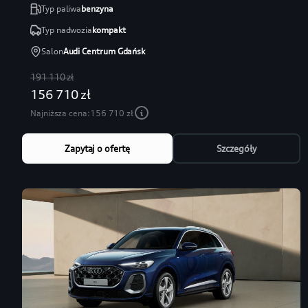
Typ paliwa
benzyna
Typ nadwozia
kompakt
Salon
Audi Centrum Gdańsk
191 110 zł
156 710 zł
Najniższa cena:
156 710 zł
Zapytaj o ofertę
Szczegóły