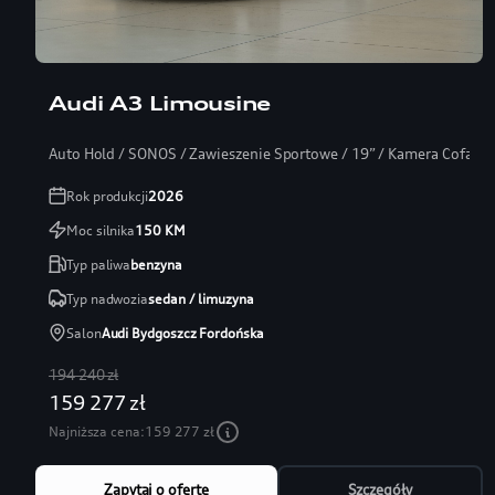
Audi A3 Limousine
Auto Hold / SONOS / Zawieszenie Sportowe / 19” / Kamera Cofania
Rok produkcji
2026
Moc silnika
150
KM
Typ paliwa
benzyna
Typ nadwozia
sedan / limuzyna
Salon
Audi Bydgoszcz Fordońska
194 240 zł
159 277 zł
Najniższa cena:
159 277 zł
Zapytaj o ofertę
Szczegóły