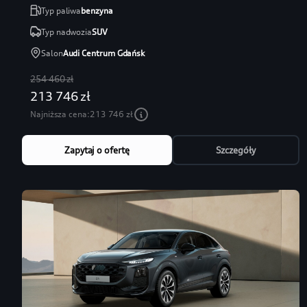
Typ paliwa
benzyna
Typ nadwozia
SUV
Salon
Audi Centrum Gdańsk
254 460 zł
213 746 zł
Najniższa cena:
213 746 zł
Zapytaj o ofertę
Szczegóły