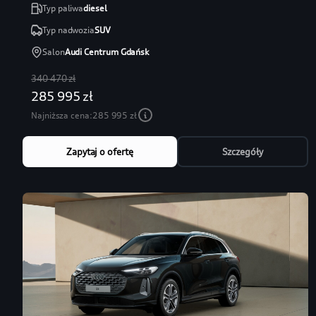
Typ paliwa
diesel
Typ nadwozia
SUV
Salon
Audi Centrum Gdańsk
340 470 zł
285 995 zł
Najniższa cena:
285 995 zł
Zapytaj o ofertę
Szczegóły