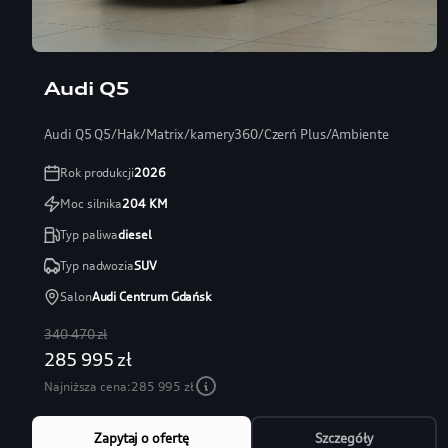
Audi Q5
Audi Q5 Q5/Hak/Matrix/kamery360/Czerń Plus/Ambiente
Rok produkcji
2026
Moc silnika
204
KM
Typ paliwa
diesel
Typ nadwozia
SUV
Salon
Audi Centrum Gdańsk
340 470 zł
285 995 zł
Najniższa cena:
285 995 zł
Zapytaj o ofertę
Szczegóły