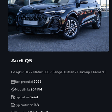
Audi Q5
Od ręki / Hak / Matrix LED / Bang&Olufsen / Head-up / Kamera 360
Rok produkcji
2026
Moc silnika
204
KM
Typ paliwa
diesel
Typ nadwozia
SUV