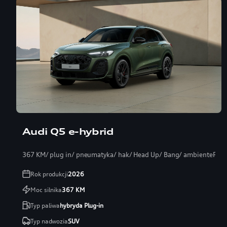
Audi Q5 e-hybrid
367 KM/ plug in/ pneumatyka/ hak/ Head Up/ Bang/ ambientePRO
Rok produkcji
2026
Moc silnika
367
KM
Typ paliwa
hybryda Plug-in
Typ nadwozia
SUV