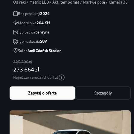
Od ręki / Matrix LED / Akt. tempomat / Martwe pole / Kamera 360
Rok produkcji
2026
Moc silnika
204
KM
Typ paliwa
benzyna
Typ nadwozia
SUV
Salon
Audi Gdańsk Stadion
325 790 zł
273 664 zł
Najniższa cena:
273 664 zł
Zapytaj o ofertę
Szczegóły