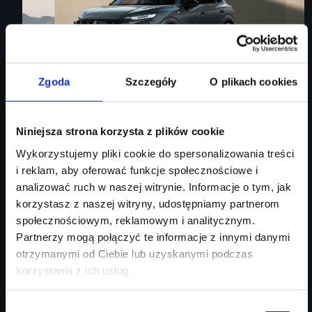
Zgoda
Szczegóły
O plikach cookies
Audi Q3 Sportback
Niniejsza strona korzysta z plików cookie
Wykorzystujemy pliki cookie do spersonalizowania treści
Audi Q3 Sportback
i reklam, aby oferować funkcje społecznościowe i
analizować ruch w naszej witrynie. Informacje o tym, jak
Rok produkcji
2026
korzystasz z naszej witryny, udostępniamy partnerom
Moc silnika
150
KM
społecznościowym, reklamowym i analitycznym.
Typ paliwa
benzyna
Partnerzy mogą połączyć te informacje z innymi danymi
Typ nadwozia
SUV
otrzymanymi od Ciebie lub uzyskanymi podczas
korzystania z ich usług.
Salon
Audi Centrum Gdańsk
254 460 zł
Wybór