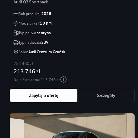
Audi Q3 Sportback
Rok produkcji
2026
Moc silnika
150
KM
Typ paliwa
benzyna
Typ nadwozia
SUV
Salon
Audi Centrum Gdańsk
254 460 zł
213 746 zł
Najniższa cena:
213 746 zł
Zapytaj o ofertę
Szczegóły