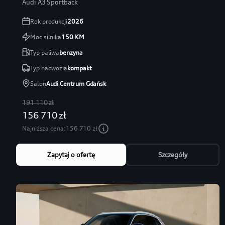
Audi A3 Sportback
Rok produkcji
2026
Moc silnika
150
KM
Typ paliwa
benzyna
Typ nadwozia
kompakt
Salon
Audi Centrum Gdańsk
191 110 zł
156 710 zł
Najniższa cena:
156 710 zł
Zapytaj o ofertę
Szczegóły