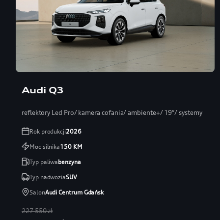
Audi Q3
reflektory Led Pro/ kamera cofania/ ambiente+/ 19″/ systemy
Rok produkcji
2026
Moc silnika
150
KM
Typ paliwa
benzyna
Typ nadwozia
SUV
Salon
Audi Centrum Gdańsk
227 550 zł