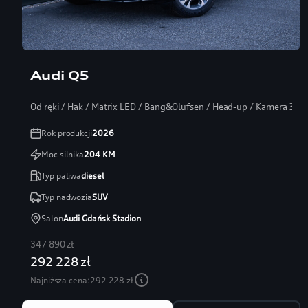
Audi Q5
Od ręki / Hak / Matrix LED / Bang&Olufsen / Head-up / Kamera 360
Rok produkcji
2026
Moc silnika
204
KM
Typ paliwa
diesel
Typ nadwozia
SUV
Salon
Audi Gdańsk Stadion
347 890 zł
292 228 zł
Najniższa cena:
292 228 zł