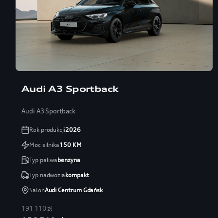
Audi A3 Sportback
Audi A3 Sportback
Rok produkcji
2026
Moc silnika
150
KM
Typ paliwa
benzyna
Typ nadwozia
kompakt
Salon
Audi Centrum Gdańsk
191 110 zł