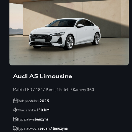
Audi A5 Limousine
Matrix LED / 18” / Pamięć Foteli / Kamery 360
Rok produkcji
2026
Moc silnika
150
KM
Typ paliwa
benzyna
Typ nadwozia
sedan / limuzyna