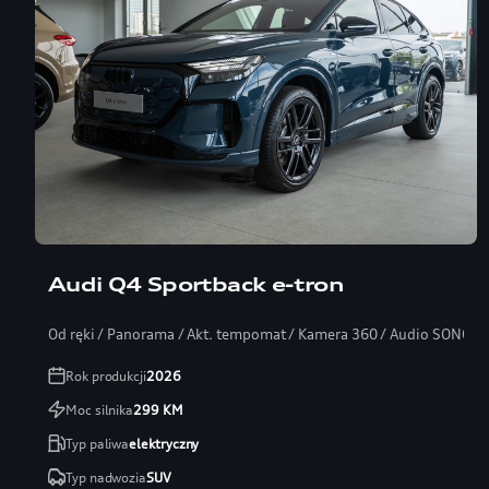
Audi Q4 Sportback e-tron
Od ręki / Panorama / Akt. tempomat / Kamera 360 / Audio SONOS
Rok produkcji
2026
Moc silnika
299
KM
Typ paliwa
elektryczny
Typ nadwozia
SUV