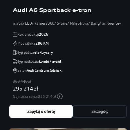
Audi A6 Sportback e-tron
matrix LED/ kamera360/ S-line/ Mikrofibra/ Bang/ ambiente+
Rok produkcji
2026
Moc silnika
286
KM
Typ paliwa
elektryczny
Typ nadwozia
kombi / avant
Salon
Audi Centrum Gdańsk
388 440 zł
295 214 zł
Najniższa cena:
295 214 zł
Zapytaj o ofertę
Szczegóły