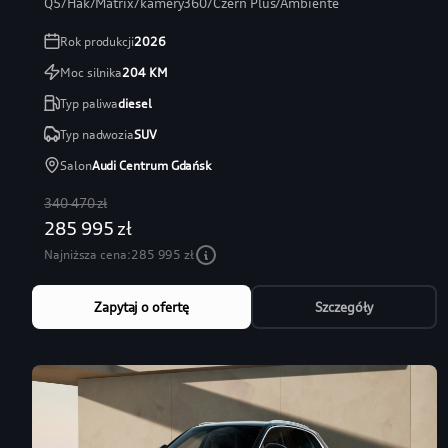
Q5/Hak/Matrix/kamery360/Czerń Plus/Ambiente
Rok produkcji
2026
Moc silnika
204
KM
Typ paliwa
diesel
Typ nadwozia
SUV
Salon
Audi Centrum Gdańsk
340 470 zł
285 995 zł
Najniższa cena:
285 995 zł
Zapytaj o ofertę
Szczegóły