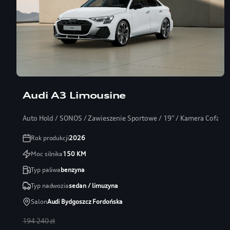
Audi A3 Limousine
Auto Hold / SONOS / Zawieszenie Sportowe / 19” / Kamera Cofania
Rok produkcji
2026
Moc silnika
150
KM
Typ paliwa
benzyna
Typ nadwozia
sedan / limuzyna
Salon
Audi Bydgoszcz Fordońska
194 240 zł