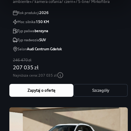
ambiente+/ kamera cofania/ czern+/ S-line/ Mirkofibra
Rok produkcji
2026
Moc silnika
150
KM
Typ paliwa
benzyna
Typ nadwozia
SUV
Salon
Audi Centrum Gdańsk
246 470 zł
207 035 zł
Najniższa cena:
207 035 zł
Zapytaj o ofertę
Szczegóły