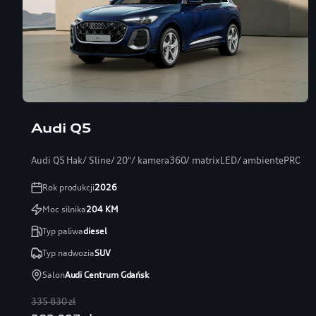
Audi Q5
Audi Q5 Hak/ Sline/ 20″/ kamera360/ matrixLED/ ambientePRO/ s
Rok produkcji
2026
Moc silnika
204
KM
Typ paliwa
diesel
Typ nadwozia
SUV
Salon
Audi Centrum Gdańsk
335 830 zł