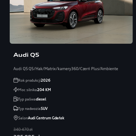
Audi Q5
Audi Q5 Q5/Hak/Matrix/kamery360/Czerń Plus/Ambiente
Rok produkcji
2026
Moc silnika
204
KM
Typ paliwa
diesel
Typ nadwozia
SUV
Salon
Audi Centrum Gdańsk
340 470 zł