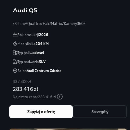
Audi Q5
/S-Line/Quattro/Hak/Matrix/Kamery360/
Rok produkcji
2026
Moc silnika
204
KM
Typ paliwa
diesel
Typ nadwozia
SUV
Salon
Audi Centrum Gdańsk
337 400 zł
283 416 zł
Najniższa cena:
283 416 zł
Zapytaj o ofertę
Szczegóły