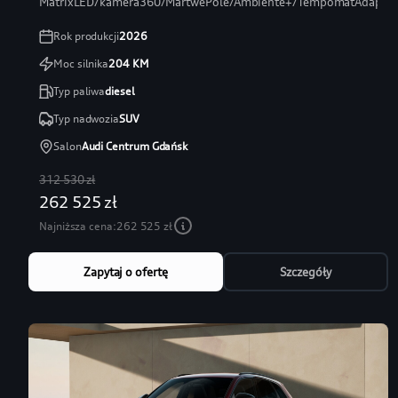
MatrixLED/kamera360/MartwePole/Ambiente+/TempomatAdaptac
Rok produkcji
2026
Moc silnika
204
KM
Typ paliwa
diesel
Typ nadwozia
SUV
Salon
Audi Centrum Gdańsk
312 530 zł
262 525 zł
Najniższa cena:
262 525 zł
Zapytaj o ofertę
Szczegóły