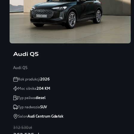
Audi Q5
Audi Q5
Rok produkcji
2026
Moc silnika
204
KM
Typ paliwa
diesel
Typ nadwozia
SUV
Salon
Audi Centrum Gdańsk
312 530 zł