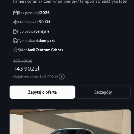
kamera cofania/ czern+/ ambiente+/ tempomat/ elektryka fotel
Rok produkcji
2026
Moc silnika
150
KM
Typ paliwa
benzyna
Typ nadwozia
kompakt
Salon
Audi Centrum Gdańsk
175 490 zł
143 902 zł
Najniższa cena:
143 902 zł
Zapytaj o ofertę
Szczegóły