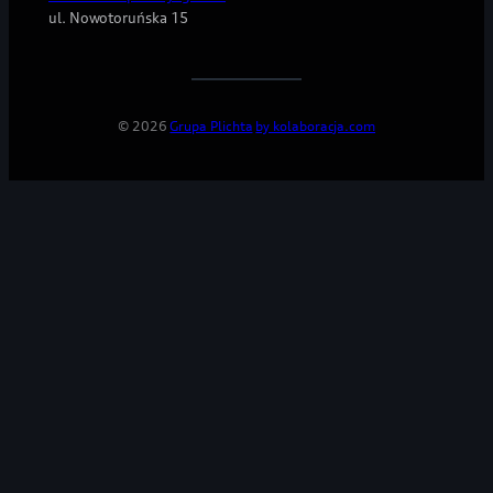
ul. Nowotoruńska 15
Skontaktuj
się
© 2026
Grupa Plichta
by kolaboracja.com