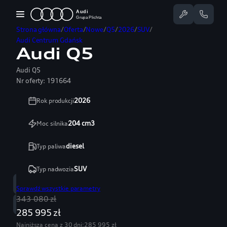
Przejdź
do
Strona główna
Oferta
Nowe
Q5
2026
SUV
treści
Audi Centrum Gdańsk
Audi Q5
Dostępne Audi
Audi Q5
Oferty specjalne
Nr oferty:
191664
2026
Rok produkcji
Serwis
204
cm3
Moc silnika
Nasze salony
diesel
Typ paliwa
Jazda testowa
SUV
Typ nadwozia
Serwis
Sprawdź wszystkie parametry
58 350 25 55
343 080 zł
Sprzedaż
58 350 22 00
285 995 zł
Najniższa cena z 30 dni:
285 995 zł