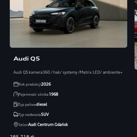
Audi Q5
Audi Q5 kamera360 / hak/ systemy /Matrix LED/ ambiente+ / skóra
2026
Rok produkcji
1968
Pojemność silnika
diesel
Typ paliwa
SUV
Typ nadwozia
Audi Centrum Gdańsk
Salon
285 718 zł