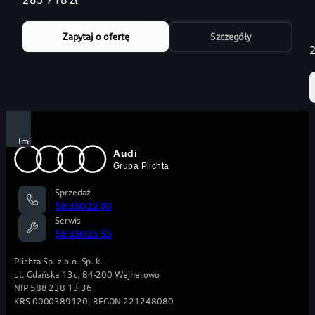
Zapytaj o ofertę
Szczegóły
2
Imię
i
Szczegóły
nazwisko
finansowania
*
Sprzedaż
58 350 22 00
Serwis
Produkt
58 350 25 55
Volkswagen
Numer
Financial
telefonu
Plichta Sp. z o.o. Sp. k.
Services
*
ul. Gdańska 13c, 84-200 Wejherowo
Polska
NIP 588 238 13 36
Sp.
KRS 0000389120, REGON 221248080
z