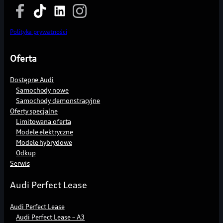
o.o.
Podana
Adres
rata
email
miesięczna
Polityka prywatności
stanowi
orientacyjną
Oferta
wysokość
raty
Wymagana
miesięcznej
zgoda
Dostępne Audi
wyliczonej
*
Samochody nowe
dla
Samochody demonstracyjne
Zapoznałem
wskazanych
Oferty specjalne
się z
założeń.
Limitowana oferta
Polityką
Niniejsza
Modele elektryczne
prywatności
informacja
Modele hybrydowe
Grupy
nie
Plichta.
Odkup
stanowi
Serwis
oferty
Zgody
w
opcjonalne
rozumieniu
Audi Perfect Lease
kodeksu
Wyrażenie
cywilnego.
n/w zgód
Audi Perfect Lease
Dostępność
jest
Audi Perfect Lease – A3
i
dobrowolne.