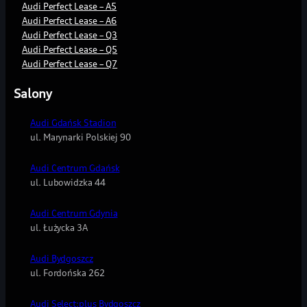
Audi Perfect Lease – A5
warunki
Brak…
Audi Perfect Lease – A6
produktu
Rozwiń
Audi Perfect Lease – Q3
mogą
Zaznaczając
ulec
Audi Perfect Lease – Q5
okienko
zmianie.
Audi Perfect Lease – Q7
zgody na
kontakt
Salony
sms…
Rozwiń
Audi Gdańsk Stadion
Zaznaczając
ul. Marynarki Polskiej 90
okienko
zgody na
Audi Centrum Gdańsk
kontakt
ul. Lubowidzka 44
tel…
Rozwiń
Audi Centrum Gdynia
Zaznaczając
ul. Łużycka 3A
okienko
zgody na
Audi Bydgoszcz
kontakt
ul. Fordońska 262
mai…
Rozwiń
Audi Select:plus Bydgoszcz