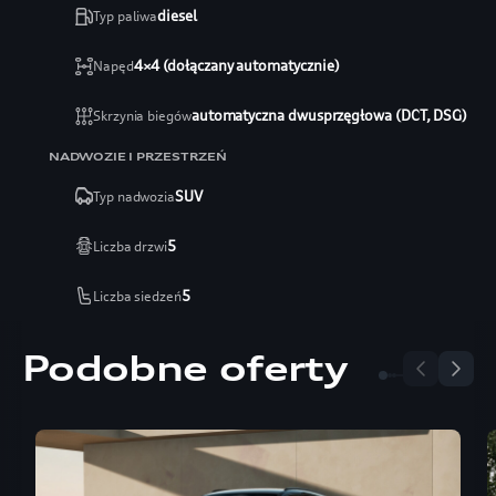
diesel
Typ paliwa
4×4 (dołączany automatycznie)
Napęd
automatyczna dwusprzęgłowa (DCT, DSG)
Skrzynia biegów
NADWOZIE I PRZESTRZEŃ
SUV
Typ nadwozia
5
Liczba drzwi
5
Liczba siedzeń
Podobne oferty