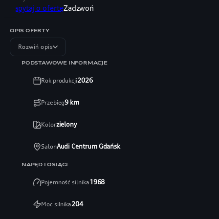
Zapytaj o ofertę
Zadzwoń
OPIS OFERTY
Rozwiń opis
PODSTAWOWE INFORMACJE
2026
Rok produkcji
9
km
Przebieg
zielony
Kolor
Audi Centrum Gdańsk
Salon
NAPĘD I OSIĄGI
1968
Pojemność silnika
204
Moc silnika