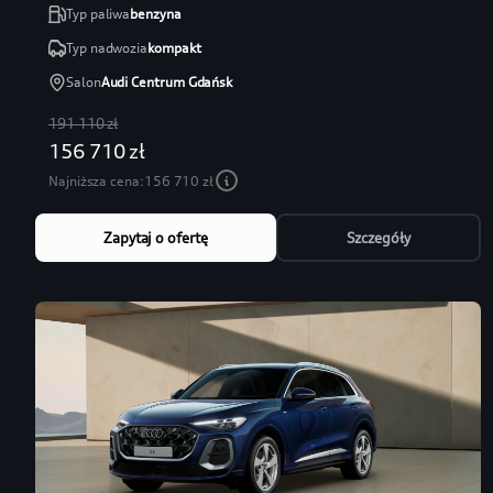
Typ paliwa
benzyna
Typ nadwozia
kompakt
Salon
Audi Centrum Gdańsk
191 110 zł
156 710 zł
Najniższa cena:
156 710 zł
Zapytaj o ofertę
Szczegóły