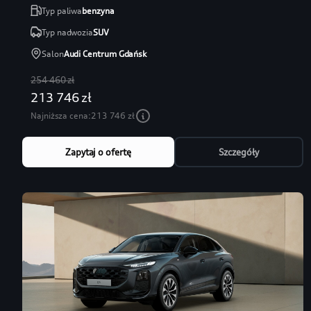
Typ paliwa
benzyna
Typ nadwozia
SUV
Salon
Audi Centrum Gdańsk
254 460 zł
213 746 zł
Najniższa cena:
213 746 zł
Zapytaj o ofertę
Szczegóły