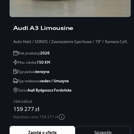
Audi A3 Limousine
Auto Hold / SONOS / Zawieszenie Sportowe / 19” / Kamera Cofania
Rok produkcji
2026
Moc silnika
150
KM
Typ paliwa
benzyna
Typ nadwozia
sedan / limuzyna
Salon
Audi Bydgoszcz Fordońska
194 240 zł
159 277 zł
Najniższa cena:
159 277 zł
Zapytaj o ofertę
Szczegóły