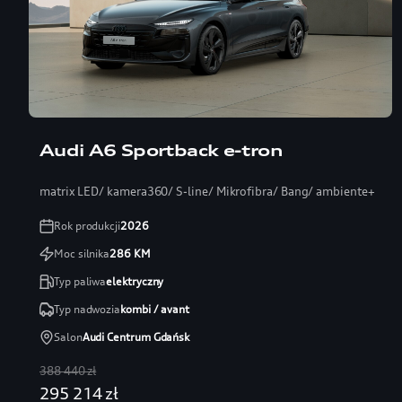
Audi A6 Sportback e-tron
matrix LED/ kamera360/ S-line/ Mikrofibra/ Bang/ ambiente+
Rok produkcji
2026
Moc silnika
286
KM
Typ paliwa
elektryczny
Typ nadwozia
kombi / avant
Salon
Audi Centrum Gdańsk
388 440 zł
295 214 zł