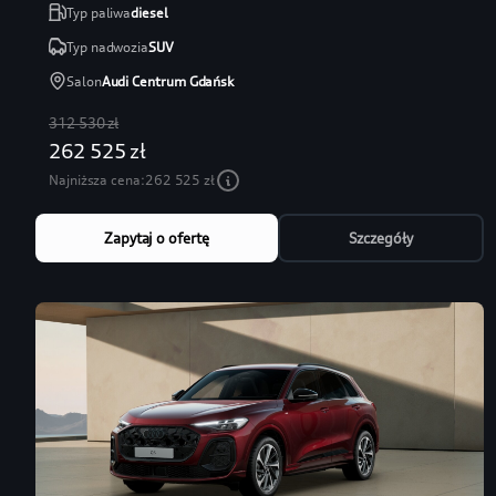
Typ paliwa
diesel
Typ nadwozia
SUV
Salon
Audi Centrum Gdańsk
312 530 zł
262 525 zł
Najniższa cena:
262 525 zł
Zapytaj o ofertę
Szczegóły