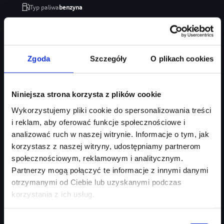
Typ paliwa
benzyna
Typ nadwozia
SUV
Salon
Audi Centrum Gdańsk
246 470 zł
Zgoda
Szczegóły
O plikach cookies
207 035 zł
Najniższa cena:
207 035 zł
Niniejsza strona korzysta z plików cookie
Zapytaj o ofertę
Szczegóły
Wykorzystujemy pliki cookie do spersonalizowania treści
i reklam, aby oferować funkcje społecznościowe i
analizować ruch w naszej witrynie. Informacje o tym, jak
korzystasz z naszej witryny, udostępniamy partnerom
społecznościowym, reklamowym i analitycznym.
Partnerzy mogą połączyć te informacje z innymi danymi
otrzymanymi od Ciebie lub uzyskanymi podczas
korzystania z ich usług.
Wybór