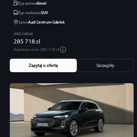
Typ paliwa
diesel
Typ nadwozia
SUV
Salon
Audi Centrum Gdańsk
340 140 zł
285 718 zł
Najniższa cena:
285 718 zł
Zapytaj o ofertę
Szczegóły