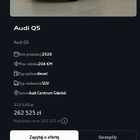
Audi Q5
Audi Q5
Rok produkcji
2026
Moc silnika
204
KM
Typ paliwa
diesel
Typ nadwozia
SUV
Salon
Audi Centrum Gdańsk
312 530 zł
262 525 zł
Najniższa cena:
262 525 zł
Zapytaj o ofertę
Szczegóły