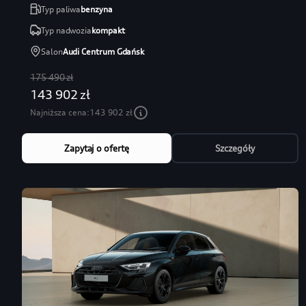
Typ paliwa
benzyna
Typ nadwozia
kompakt
Salon
Audi Centrum Gdańsk
175 490 zł
143 902 zł
Najniższa cena:
143 902 zł
Zapytaj o ofertę
Szczegóły