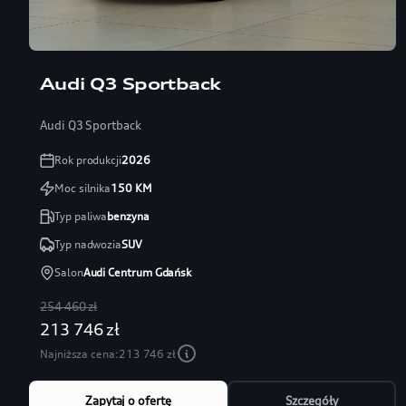
Audi Q3 Sportback
Audi Q3 Sportback
Rok produkcji
2026
Moc silnika
150
KM
Typ paliwa
benzyna
Typ nadwozia
SUV
Salon
Audi Centrum Gdańsk
254 460 zł
213 746 zł
Najniższa cena:
213 746 zł
Zapytaj o ofertę
Szczegóły