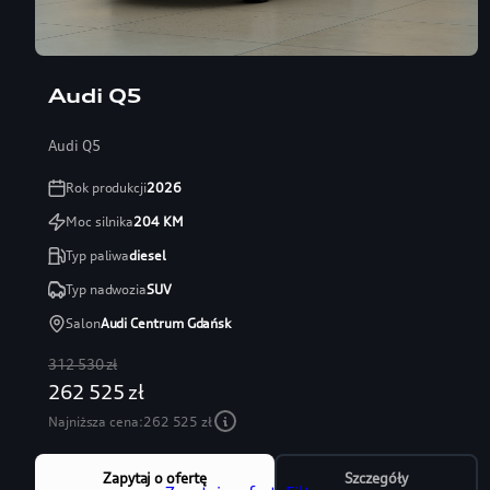
Audi Q5
Audi Q5
Rok produkcji
2026
Moc silnika
204
KM
Typ paliwa
diesel
Typ nadwozia
SUV
Salon
Audi Centrum Gdańsk
312 530 zł
262 525 zł
Najniższa cena:
262 525 zł
Zapytaj o ofertę
Szczegóły