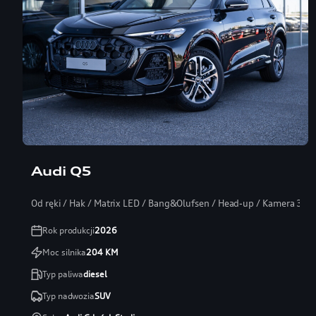
Audi Q5
Od ręki / Hak / Matrix LED / Bang&Olufsen / Head-up / Kamera 360
Rok produkcji
2026
Moc silnika
204
KM
Typ paliwa
diesel
Typ nadwozia
SUV