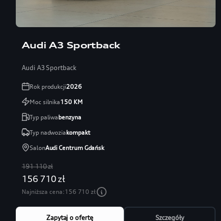
Audi A3 Sportback
Audi A3 Sportback
Rok produkcji
2026
Moc silnika
150
KM
Typ paliwa
benzyna
Typ nadwozia
kompakt
Salon
Audi Centrum Gdańsk
191 110 zł
156 710 zł
Najniższa cena:
156 710 zł
Zapytaj o ofertę
Szczegóły