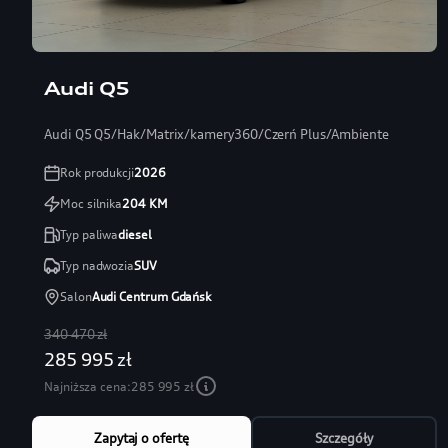
Audi Q5
Audi Q5 Q5/Hak/Matrix/kamery360/Czerń Plus/Ambiente
Rok produkcji
2026
Moc silnika
204
KM
Typ paliwa
diesel
Typ nadwozia
SUV
Salon
Audi Centrum Gdańsk
340 470 zł
285 995 zł
Najniższa cena:
285 995 zł
Zapytaj o ofertę
Szczegóły