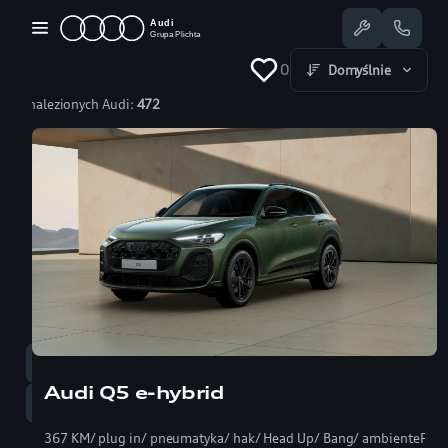
Przejdź
do
treści
0
Domyślnie
Znalezionych Audi:
472
Dostępne Audi
Oferty specjalne
Serwis
Nasze salony
Jazda testowa
Serwis
58 350 25 55
Audi Q5 e-hybrid
Sprzedaż
58 350 22 00
367 KM/ plug in/ pneumatyka/ hak/ Head Up/ Bang/ ambientePRO