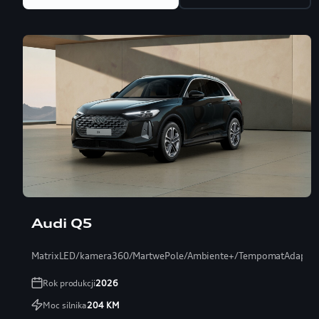
Audi Q5
MatrixLED/kamera360/MartwePole/Ambiente+/TempomatAdaptac
Rok produkcji
2026
Moc silnika
204
KM