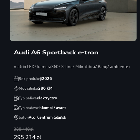
Audi A6 Sportback e-tron
matrix LED/ kamera360/ S-line/ Mikrofibra/ Bang/ ambiente+
Rok produkcji
2026
Moc silnika
286
KM
Typ paliwa
elektryczny
Typ nadwozia
kombi / avant
Salon
Audi Centrum Gdańsk
388 440 zł
295 214 zł