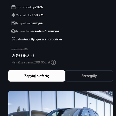
Rok produkcji
2026
Moc silnika
150
KM
Typ paliwa
benzyna
Typ nadwozia
sedan / limuzyna
Salon
Audi Bydgoszcz Fordońska
225 070 zł
209 062 zł
Najniższa cena:
209 062 zł
Zapytaj o ofertę
Szczegóły