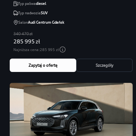
Typ paliwa
diesel
Typ nadwozia
SUV
Salon
Audi Centrum Gdańsk
340 470 zł
285 995 zł
Najniższa cena:
285 995 zł
Zapytaj o ofertę
Szczegóły