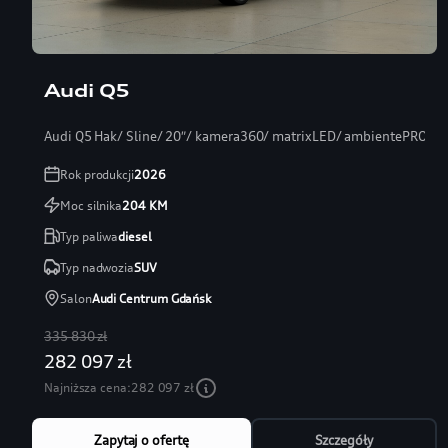
Audi Q5
Audi Q5 Hak/ Sline/ 20″/ kamera360/ matrixLED/ ambientePRO/ s
Rok produkcji
2026
Moc silnika
204
KM
Typ paliwa
diesel
Typ nadwozia
SUV
Salon
Audi Centrum Gdańsk
335 830 zł
282 097 zł
Najniższa cena:
282 097 zł
Zapytaj o ofertę
Szczegóły