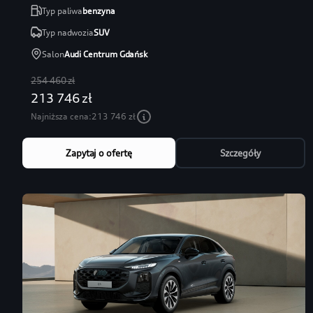
Typ paliwa
benzyna
Typ nadwozia
SUV
Salon
Audi Centrum Gdańsk
254 460 zł
213 746 zł
Najniższa cena:
213 746 zł
Zapytaj o ofertę
Szczegóły