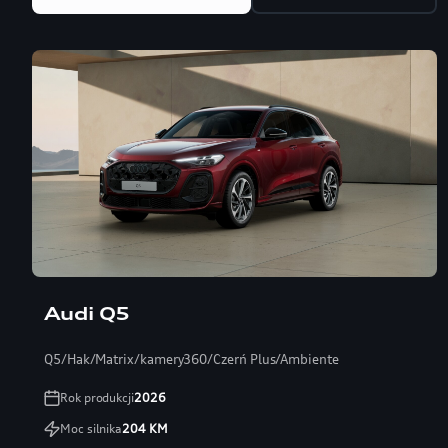
Audi Q5
Q5/Hak/Matrix/kamery360/Czerń Plus/Ambiente
Rok produkcji
2026
Moc silnika
204
KM