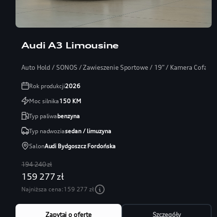
Audi A3 Limousine
Auto Hold / SONOS / Zawieszenie Sportowe / 19” / Kamera Cofania
Rok produkcji
2026
Moc silnika
150
KM
Typ paliwa
benzyna
Typ nadwozia
sedan / limuzyna
Salon
Audi Bydgoszcz Fordońska
194 240 zł
159 277 zł
Najniższa cena:
159 277 zł
Zapytaj o ofertę
Szczegóły