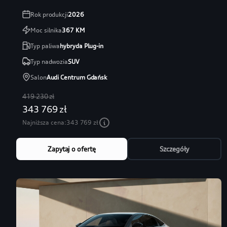
Rok produkcji
2026
Moc silnika
367
KM
Typ paliwa
hybryda Plug-in
Typ nadwozia
SUV
Salon
Audi Centrum Gdańsk
419 230 zł
343 769 zł
Najniższa cena:
343 769 zł
Zapytaj o ofertę
Szczegóły