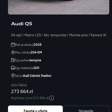
Audi Q5
Od ręki / Matrix LED / Akt. tempomat / Martwe pole / Kamera 360
Rok produkcji
2026
Moc silnika
204
KM
Typ paliwa
benzyna
Typ nadwozia
SUV
Salon
Audi Gdańsk Stadion
325 790 zł
273 664 zł
Najniższa cena:
273 664 zł
Zapytaj o ofertę
Szczegóły