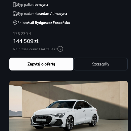
Typ paliwa
benzyna
Typ nadwozia
sedan / limuzyna
Salon
Audi Bydgoszcz Fordońska
176 230 zł
144 509 zł
Najniższa cena:
144 509 zł
Zapytaj o ofertę
Szczegóły