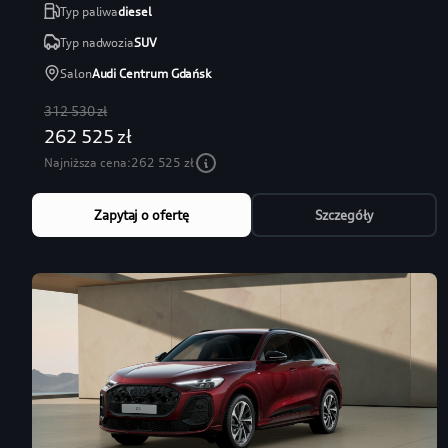
Typ paliwa
diesel
Typ nadwozia
SUV
Salon
Audi Centrum Gdańsk
312 530 zł
262 525 zł
Najniższa cena:
262 525 zł
Zapytaj o ofertę
Szczegóły