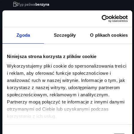
Typ paliwa
benzyna
Typ nadwozia
SUV
Salon
Audi Centrum Gdańsk
246 470 zł
Zgoda
Szczegóły
O plikach cookies
207 035 zł
Najniższa cena:
207 035 zł
Niniejsza strona korzysta z plików cookie
Zapytaj o ofertę
Szczegóły
Wykorzystujemy pliki cookie do spersonalizowania treści
i reklam, aby oferować funkcje społecznościowe i
analizować ruch w naszej witrynie. Informacje o tym, jak
korzystasz z naszej witryny, udostępniamy partnerom
społecznościowym, reklamowym i analitycznym.
Partnerzy mogą połączyć te informacje z innymi danymi
otrzymanymi od Ciebie lub uzyskanymi podczas
korzystania z ich usług.
Wybór