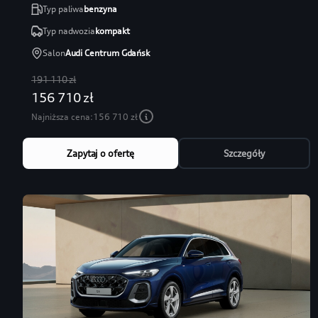
Typ paliwa
benzyna
Typ nadwozia
kompakt
Salon
Audi Centrum Gdańsk
191 110 zł
156 710 zł
Najniższa cena:
156 710 zł
Zapytaj o ofertę
Szczegóły