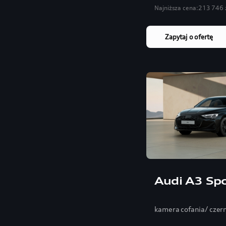
Najniższa cena:
213 746 
Zapytaj o ofertę
Audi A3 Sp
kamera cofania/ czer