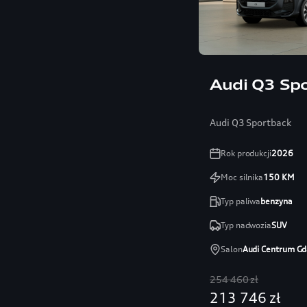
Audi Q3 Sp
Audi Q3 Sportback
Rok produkcji
2026
Moc silnika
150
KM
Typ paliwa
benzyna
Typ nadwozia
SUV
Salon
Audi Centrum Gd
254 460 zł
213 746 zł