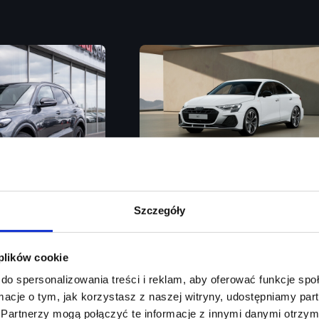
Audi A3 Limousine
Szczegóły
Auto Hold / SONOS / Zawieszenie Sp
 plików cookie
Rok produkcji
2026
/ Akt. tempomat / Martwe pole / Kamera 360
do spersonalizowania treści i reklam, aby oferować funkcje sp
Moc silnika
150
KM
ormacje o tym, jak korzystasz z naszej witryny, udostępniamy p
Partnerzy mogą połączyć te informacje z innymi danymi otrzym