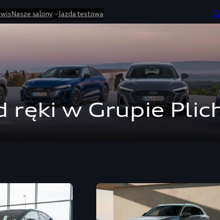
Z
rwis
Nasze salony
Jazda testowa
 ręki w Grupie Plic