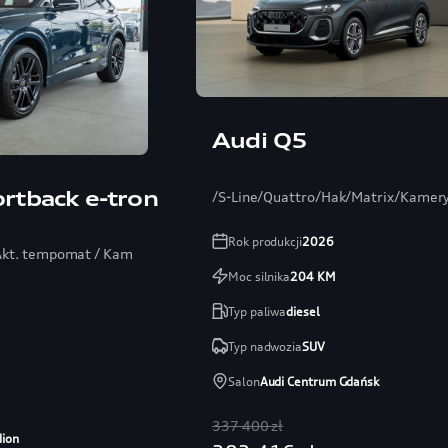
Audi Q5
rtback e-tron
/S-Line/Quattro/Hak/Matrix/Kamer
Rok produkcji
2026
 Akt. tempomat / Kamera 360 / Audio SONOS
Moc silnika
204
KM
Typ paliwa
diesel
Typ nadwozia
SUV
Salon
Audi Centrum Gdańsk
337 400 zł
dion