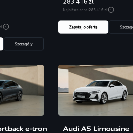
283 416 zł
Najniższa cena:
283 416 zł
zł
Zapytaj o ofertę
Szczeg
Szczegóły
rtback e-tron
Audi A5 Limousine