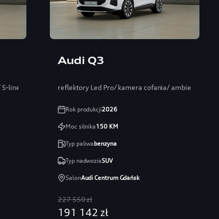
Audi Q3
S-line/ Mirkofibra
reflektory Led Pro/ kamera cofania/ ambiente+/ 1
Rok produkcji
2026
Moc silnika
150
KM
Typ paliwa
benzyna
Typ nadwozia
SUV
Salon
Audi Centrum Gdańsk
227 550 zł
191 142 zł