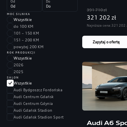
Od
Do
391 710 zł
MOC SILNIKA
321 202 zł
Wszystkie
Najniższa cena:
321 202 
do 100 KM
101 – 150 KM
151 – 200 KM
Zapytaj o ofertę
powyżej 200 KM
ROK PRODUKCJI
Wszystkie
2026
2025
SALON
Wszystkie
Audi Bydgoszcz Fordońska
Audi Centrum Gdańsk
Audi Centrum Gdynia
Audi Gdańsk Stadion
Audi Gdańsk Stadion Sport
Audi A6 Spo