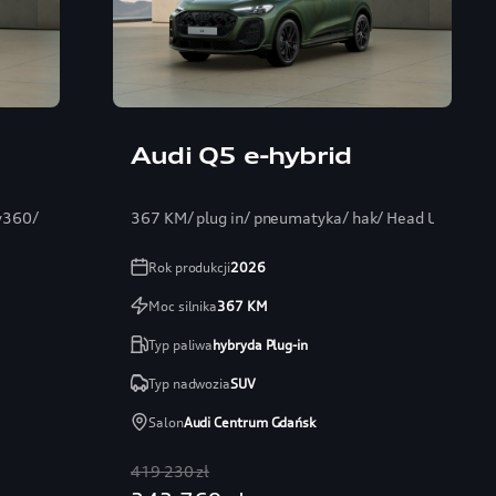
Audi Q5 e-hybrid
y360/
367 KM/ plug in/ pneumatyka/ hak/ Head Up/ Ban
Rok produkcji
2026
Moc silnika
367
KM
Typ paliwa
hybryda Plug-in
Typ nadwozia
SUV
Salon
Audi Centrum Gdańsk
419 230 zł