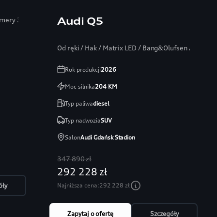
Audi Q5
Kamery 360
Od ręki / Hak / Matrix LED / Bang&Olufsen / Head-
Rok produkcji
2026
Moc silnika
204
KM
Typ paliwa
diesel
Typ nadwozia
SUV
Salon
Audi Gdańsk Stadion
347 890 zł
292 228 zł
Najniższa cena:
292 228 zł
óły
Zapytaj o ofertę
Szczegóły