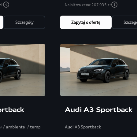
zł
Najniższa cena:
207 035 zł
Szczegóły
Zapytaj o ofertę
Szczeg
ortback
Audi A3 Sportback
n+/ ambiente+/ tempomat/ elektryka fotel
Audi A3 Sportback