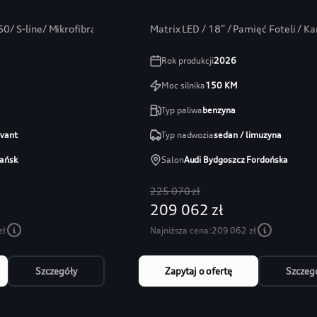
0/ S-line/ Mikrofibra/ Bang/ ambiente+
Matrix LED / 18” / Pamięć Foteli / 
Rok produkcji
2026
Moc silnika
150
KM
Typ paliwa
benzyna
avant
Typ nadwozia
sedan / limuzyna
ańsk
Salon
Audi Bydgoszcz Fordońska
225 070 zł
209 062 zł
zł
Najniższa cena:
209 062 zł
Szczegóły
Zapytaj o ofertę
Szczeg