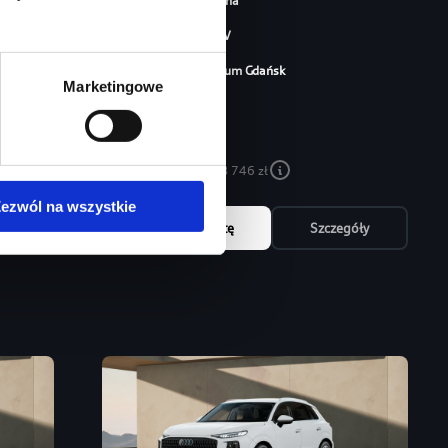
Typ paliwa
benzyna
Typ nadwozia
SUV
Salon
Audi Centrum Gdańsk
Marketingowe
254 460 zł
213 746 zł
Najniższa cena:
213 746 zł
ezwól na wszystkie
óły
Zapytaj o ofertę
Szczegóły