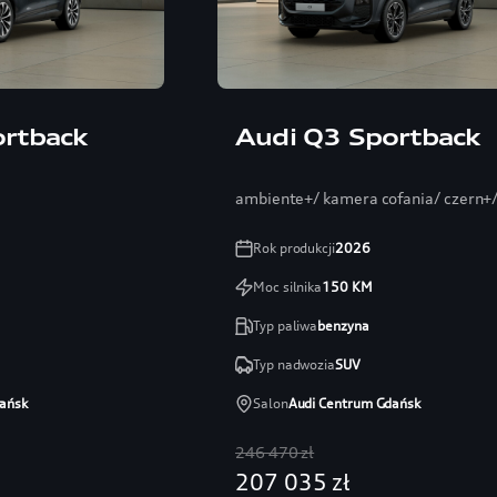
ortback
Audi Q3 Sportback
ambiente+/ kamera cofania/ czern+/ 
Rok produkcji
2026
Moc silnika
150
KM
Typ paliwa
benzyna
Typ nadwozia
SUV
ańsk
Salon
Audi Centrum Gdańsk
246 470 zł
207 035 zł