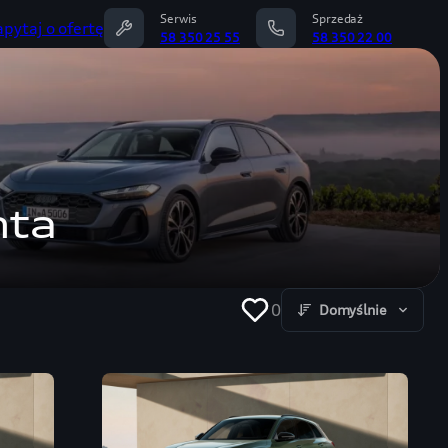
Serwis
Sprzedaż
apytaj o ofertę
58 350 25 55
58 350 22 00
hta
0
Domyślnie