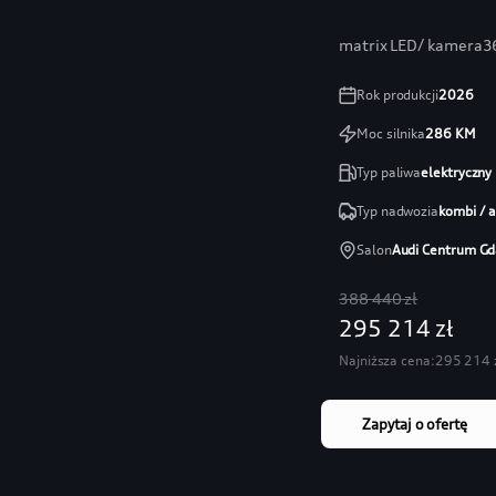
matrix LED/ kamera36
Rok produkcji
2026
Moc silnika
286
KM
Typ paliwa
elektryczny
Typ nadwozia
kombi / 
Salon
Audi Centrum Gd
388 440 zł
295 214 zł
Najniższa cena:
295 214 
Zapytaj o ofertę