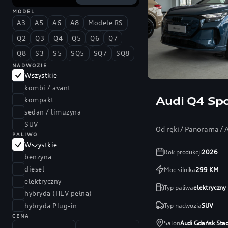
MODEL
A3
A5
A6
A8
Modele RS
Q2
Q3
Q4
Q5
Q6
Q7
Q8
S3
S5
SQ5
SQ7
SQ8
NADWOZIE
Wszystkie
kombi / avant
Audi Q4 Spo
kompakt
sedan / limuzyna
SUV
Od ręki / Panorama /
PALIWO
Wszystkie
Rok produkcji
2026
benzyna
diesel
Moc silnika
299
KM
elektryczny
Typ paliwa
elektryczny
hybryda (HEV pełna)
Typ nadwozia
SUV
hybryda Plug-in
CENA
Salon
Audi Gdańsk Sta