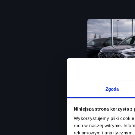
Zgoda
Audi Q5
Niniejsza strona korzysta z
Od ręki / Matrix LED 
Wykorzystujemy pliki cookie 
ruch w naszej witrynie. Inf
Rok produkcji
2026
reklamowym i analitycznym. 