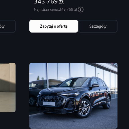
343 769 zł
Najniższa cena:
343 769 zł
óły
Zapytaj o ofertę
Szczegóły