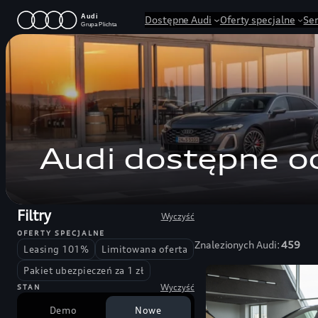
Przejdź
Dostępne Audi
Oferty specjalne
Se
do
treści
Audi dostępne od
Filtry
Wyczyść
OFERTY SPECJALNE
Znalezionych Audi:
459
Leasing 101%
Limitowana oferta
Pakiet ubezpieczeń za 1 zł
Wyczyść
STAN
Demo
Nowe