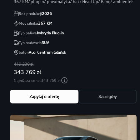
367 KM/ plug in/ pneumatyka/ hak/ Head Up/ Bang/ ambientePRO
Rok produkcji
2026
Moc silnika
367
KM
Typ paliwa
hybryda Plug-in
Typ nadwozia
SUV
Salon
Audi Centrum Gdańsk
419 230 zł
343 769 zł
Najniższa cena:
343 769 zł
Zapytaj o ofertę
Szczegóły