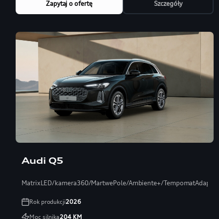
Zapytaj o ofertę
Szczegóły
Audi Q5
MatrixLED/kamera360/MartwePole/Ambiente+/TempomatAdaptac
Rok produkcji
2026
Moc silnika
204
KM