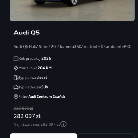
Audi Q5
Audi Q5 Hak/ Sline/ 20″/ kamera360/ matrixLED/ ambientePRO/ s
Rok produkcji
2026
Moc silnika
204
KM
Typ paliwa
diesel
Typ nadwozia
SUV
Salon
Audi Centrum Gdańsk
335 830 zł
282 097 zł
Najniższa cena:
282 097 zł