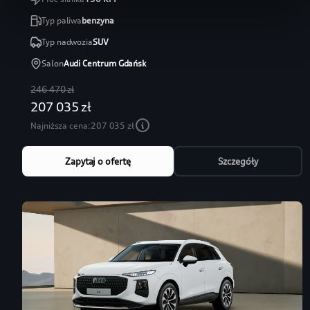
Typ paliwa
benzyna
Typ nadwozia
SUV
Salon
Audi Centrum Gdańsk
246 470 zł
207 035 zł
Najniższa cena:
207 035 zł
Zapytaj o ofertę
Szczegóły