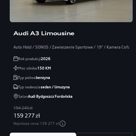
Audi A3 Limousine
Auto Hold / SONOS / Zawieszenie Sportowe / 19” / Kamera Cofania
Rok produkcji
2026
Moc silnika
150
KM
Typ paliwa
benzyna
Typ nadwozia
sedan / limuzyna
Salon
Audi Bydgoszcz Fordońska
194 240 zł
159 277 zł
Najniższa cena:
159 277 zł