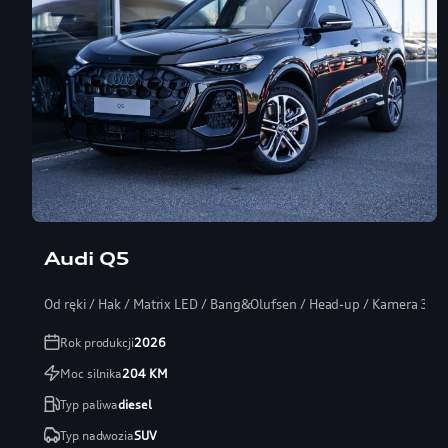
Audi Q5
Od ręki / Hak / Matrix LED / Bang&Olufsen / Head-up / Kamera 360
Rok produkcji
2026
Moc silnika
204
KM
Typ paliwa
diesel
Typ nadwozia
SUV