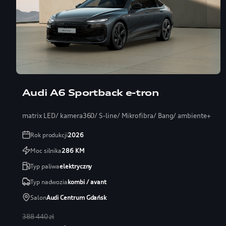
Audi A6 Sportback e-tron
matrix LED/ kamera360/ S-line/ Mikrofibra/ Bang/ ambiente+
Rok produkcji
2026
Moc silnika
286
KM
Typ paliwa
elektryczny
Typ nadwozia
kombi / avant
Salon
Audi Centrum Gdańsk
388 440 zł