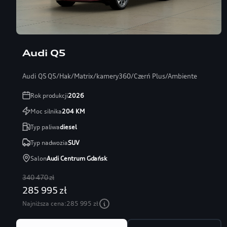
Audi Q5
Audi Q5 Q5/Hak/Matrix/kamery360/Czerń Plus/Ambiente
Rok produkcji
2026
Moc silnika
204
KM
Typ paliwa
diesel
Typ nadwozia
SUV
Salon
Audi Centrum Gdańsk
340 470 zł
285 995 zł
Najniższa cena:
285 995 zł