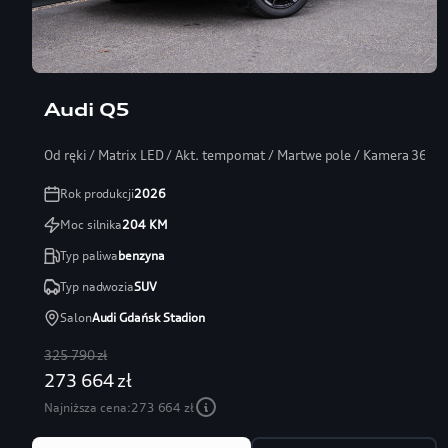
Audi Q5
Od ręki / Matrix LED / Akt. tempomat / Martwe pole / Kamera 360
Rok produkcji
2026
Moc silnika
204
KM
Typ paliwa
benzyna
Typ nadwozia
SUV
Salon
Audi Gdańsk Stadion
325 790 zł
273 664 zł
Najniższa cena:
273 664 zł