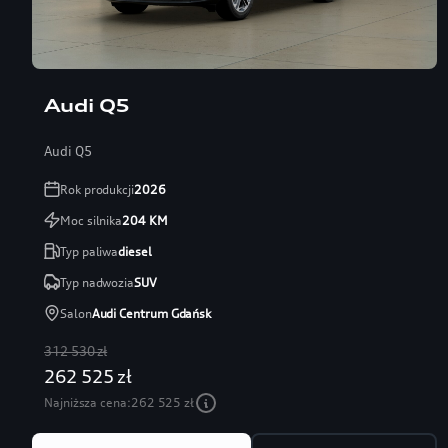
Audi Q5
Audi Q5
Rok produkcji
2026
Moc silnika
204
KM
Typ paliwa
diesel
Typ nadwozia
SUV
Salon
Audi Centrum Gdańsk
312 530 zł
262 525 zł
Najniższa cena:
262 525 zł