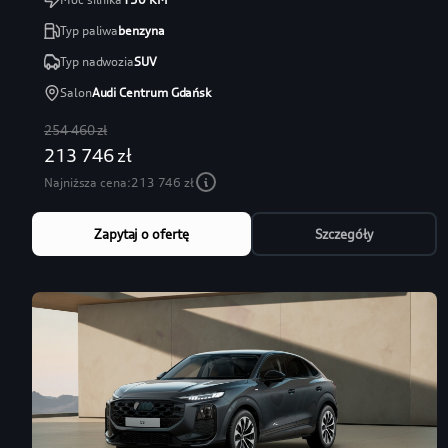
Typ paliwa
benzyna
Typ nadwozia
SUV
Salon
Audi Centrum Gdańsk
254 460 zł
213 746 zł
Najniższa cena:
213 746 zł
Zapytaj o ofertę
Szczegóły