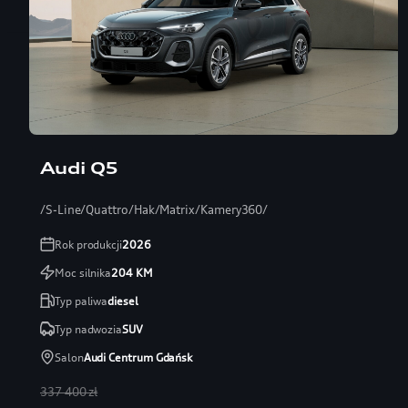
Audi Q5
/S-Line/Quattro/Hak/Matrix/Kamery360/
Rok produkcji
2026
Moc silnika
204
KM
Typ paliwa
diesel
Typ nadwozia
SUV
Salon
Audi Centrum Gdańsk
337 400 zł