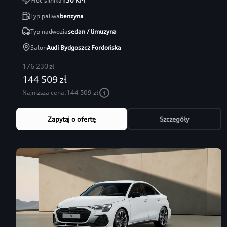
Moc silnika
150
KM
Typ paliwa
benzyna
Typ nadwozia
sedan / limuzyna
Salon
Audi Bydgoszcz Fordońska
176 230 zł
144 509 zł
Najniższa cena:
144 509 zł
Zapytaj o ofertę
Szczegóły