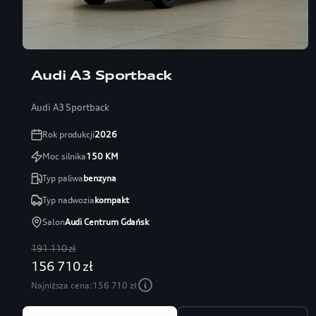
Audi A3 Sportback
Audi A3 Sportback
Rok produkcji
2026
Moc silnika
150
KM
Typ paliwa
benzyna
Typ nadwozia
kompakt
Salon
Audi Centrum Gdańsk
191 110 zł
156 710 zł
Najniższa cena:
156 710 zł