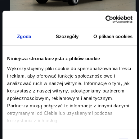
Audi Q3 Sportback
Zgoda
Szczegóły
O plikach cookies
Audi Q3 Sportback
Niniejsza strona korzysta z plików cookie
Rok produkcji
2026
Wykorzystujemy pliki cookie do spersonalizowania treści
Moc silnika
150
KM
i reklam, aby oferować funkcje społecznościowe i
Typ paliwa
benzyna
analizować ruch w naszej witrynie. Informacje o tym, jak
Typ nadwozia
SUV
korzystasz z naszej witryny, udostępniamy partnerom
społecznościowym, reklamowym i analitycznym.
Salon
Audi Centrum Gdańsk
Partnerzy mogą połączyć te informacje z innymi danymi
254 460 zł
otrzymanymi od Ciebie lub uzyskanymi podczas
213 746 zł
korzystania z ich usług.
Najniższa cena:
213 746 zł
Wybór