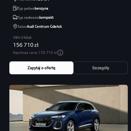
Typ paliwa
benzyna
Typ nadwozia
kompakt
Salon
Audi Centrum Gdańsk
191 110 zł
156 710 zł
Najniższa cena:
156 710 zł
Zapytaj o ofertę
Szczegóły