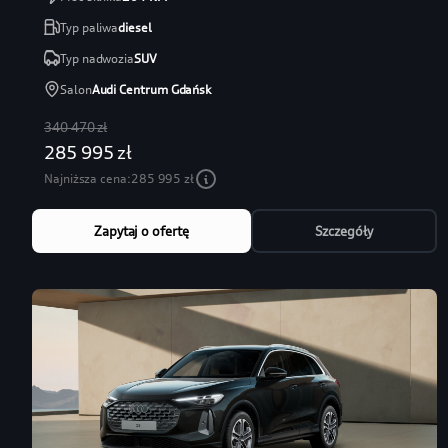
Typ paliwa
diesel
Typ nadwozia
SUV
Salon
Audi Centrum Gdańsk
340 470 zł
285 995 zł
Najniższa cena:
285 995 zł
Zapytaj o ofertę
Szczegóły