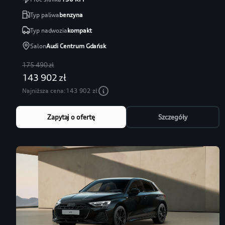
Typ paliwa
benzyna
Typ nadwozia
kompakt
Salon
Audi Centrum Gdańsk
175 490 zł
143 902 zł
Najniższa cena:
143 902 zł
Zapytaj o ofertę
Szczegóły