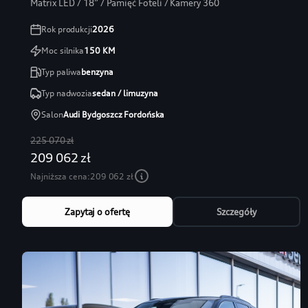
Matrix LED / 18” / Pamięć Foteli / Kamery 360
Rok produkcji
2026
Moc silnika
150
KM
Typ paliwa
benzyna
Typ nadwozia
sedan / limuzyna
Salon
Audi Bydgoszcz Fordońska
225 070 zł
209 062 zł
Najniższa cena:
209 062 zł
Zapytaj o ofertę
Szczegóły