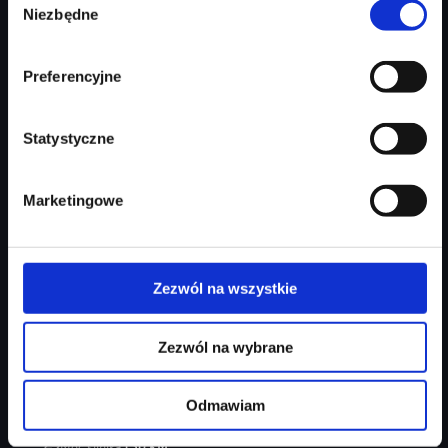
Zapytaj o ofertę
Szczegóły
Niezbędne
zgody
Preferencyjne
Statystyczne
Marketingowe
Zezwól na wszystkie
Audi Q3 Sportback
Zezwól na wybrane
ambiente+/ kamera cofania/ czern+/ S-line/ Mirkofibra
Odmawiam
Rok produkcji
2026
Moc silnika
150
KM