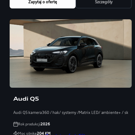
Zapytaj o ofertę
Szczegóły
Audi Q5
Audi Q5 kamera360 / hak/ systemy /Matrix LED/ ambiente+ / skóra
Rok produkcji
2026
Moc silnika
204
KM