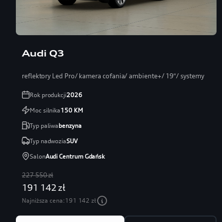
Audi Q3
reflektory Led Pro/ kamera cofania/ ambiente+/ 19″/ systemy
Rok produkcji
2026
Moc silnika
150
KM
Typ paliwa
benzyna
Typ nadwozia
SUV
Salon
Audi Centrum Gdańsk
227 550 zł
191 142 zł
Najniższa cena:
191 142 zł