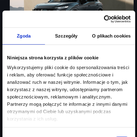
Zgoda
Szczegóły
O plikach cookies
Audi Q3 Sportback
Niniejsza strona korzysta z plików cookie
Wykorzystujemy pliki cookie do spersonalizowania treści
Audi Q3 Sportback
i reklam, aby oferować funkcje społecznościowe i
analizować ruch w naszej witrynie. Informacje o tym, jak
Rok produkcji
2026
korzystasz z naszej witryny, udostępniamy partnerom
Moc silnika
150
KM
społecznościowym, reklamowym i analitycznym.
Typ paliwa
benzyna
Partnerzy mogą połączyć te informacje z innymi danymi
Typ nadwozia
SUV
otrzymanymi od Ciebie lub uzyskanymi podczas
korzystania z ich usług.
Salon
Audi Centrum Gdańsk
254 460 zł
Wybór