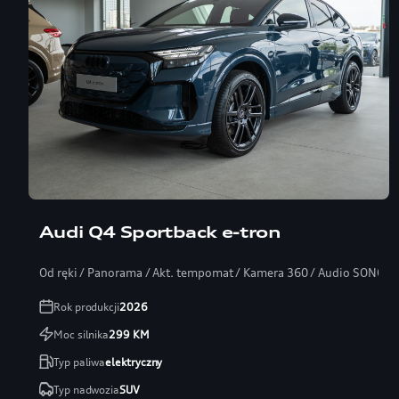
Audi Q4 Sportback e-tron
Od ręki / Panorama / Akt. tempomat / Kamera 360 / Audio SONOS
Rok produkcji
2026
Moc silnika
299
KM
Typ paliwa
elektryczny
Typ nadwozia
SUV