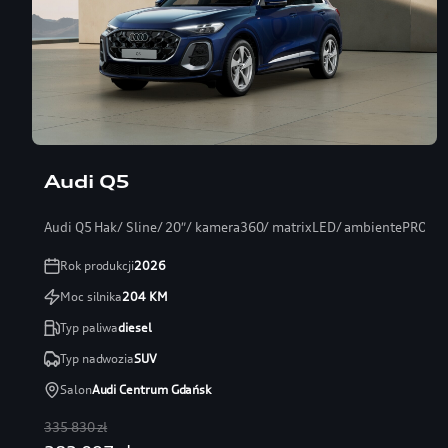
Audi Q5
Audi Q5 Hak/ Sline/ 20″/ kamera360/ matrixLED/ ambientePRO/ s
Rok produkcji
2026
Moc silnika
204
KM
Typ paliwa
diesel
Typ nadwozia
SUV
Salon
Audi Centrum Gdańsk
335 830 zł