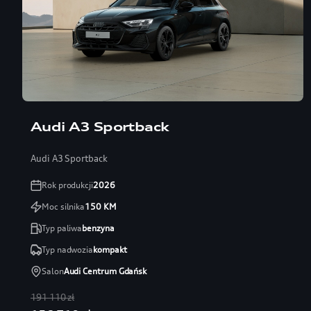
Audi A3 Sportback
Audi A3 Sportback
Rok produkcji
2026
Moc silnika
150
KM
Typ paliwa
benzyna
Typ nadwozia
kompakt
Salon
Audi Centrum Gdańsk
191 110 zł