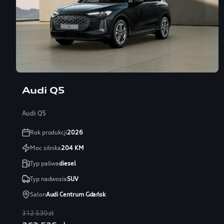
Audi Q5
Audi Q5
Rok produkcji
2026
Moc silnika
204
KM
Typ paliwa
diesel
Typ nadwozia
SUV
Salon
Audi Centrum Gdańsk
312 530 zł