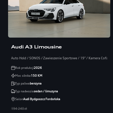
Audi A3 Limousine
Auto Hold / SONOS / Zawieszenie Sportowe / 19” / Kamera Cofania
Rok produkcji
2026
Moc silnika
150
KM
Typ paliwa
benzyna
Typ nadwozia
sedan / limuzyna
Salon
Audi Bydgoszcz Fordońska
194 240 zł