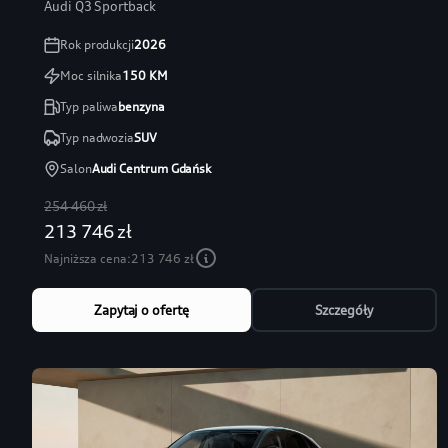
Audi Q3 Sportback
Rok produkcji
2026
Moc silnika
150
KM
Typ paliwa
benzyna
Typ nadwozia
SUV
Salon
Audi Centrum Gdańsk
254 460 zł
213 746 zł
Najniższa cena:
213 746 zł
Zapytaj o ofertę
Szczegóły