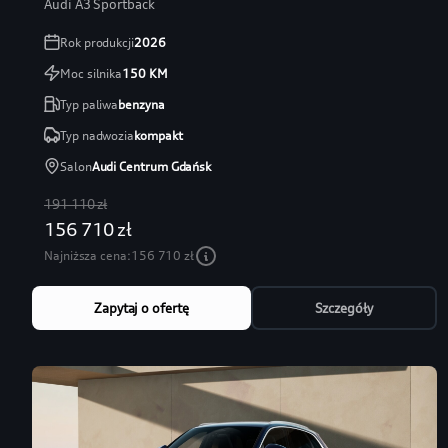
Audi A3 Sportback
Rok produkcji
2026
Moc silnika
150
KM
Typ paliwa
benzyna
Typ nadwozia
kompakt
Salon
Audi Centrum Gdańsk
191 110 zł
156 710 zł
Najniższa cena:
156 710 zł
Zapytaj o ofertę
Szczegóły