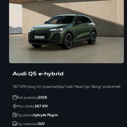
Audi Q5 e-hybrid
367 KM/ plug in/ pneumatyka/ hak/ Head Up/ Bang/ ambientePRO
Rok produkcji
2026
Moc silnika
367
KM
Typ paliwa
hybryda Plug-in
Typ nadwozia
SUV