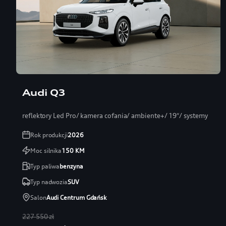
Audi Q3
reflektory Led Pro/ kamera cofania/ ambiente+/ 19″/ systemy
Rok produkcji
2026
Moc silnika
150
KM
Typ paliwa
benzyna
Typ nadwozia
SUV
Salon
Audi Centrum Gdańsk
227 550 zł