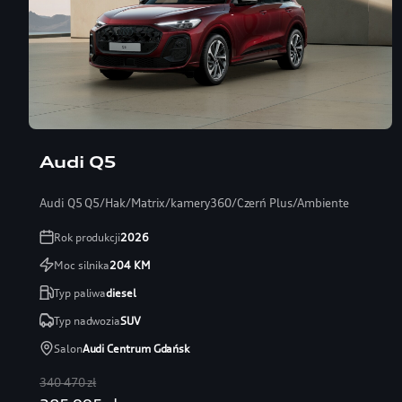
Audi Q5
Audi Q5 Q5/Hak/Matrix/kamery360/Czerń Plus/Ambiente
Rok produkcji
2026
Moc silnika
204
KM
Typ paliwa
diesel
Typ nadwozia
SUV
Salon
Audi Centrum Gdańsk
340 470 zł