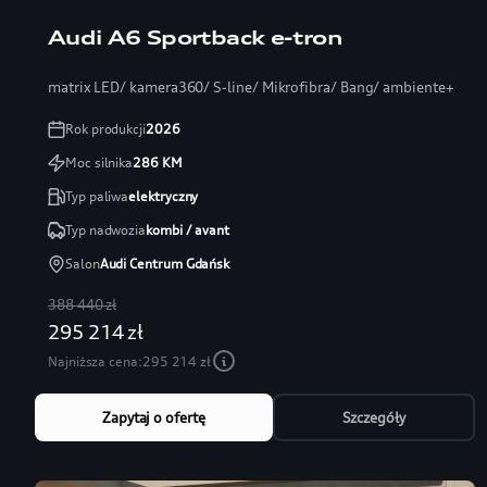
Audi A6 Sportback e-tron
matrix LED/ kamera360/ S-line/ Mikrofibra/ Bang/ ambiente+
Rok produkcji
2026
Moc silnika
286
KM
Typ paliwa
elektryczny
Typ nadwozia
kombi / avant
Salon
Audi Centrum Gdańsk
388 440 zł
295 214 zł
Najniższa cena:
295 214 zł
Zapytaj o ofertę
Szczegóły