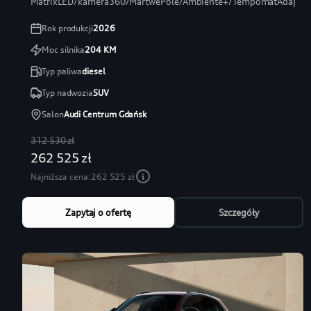
MatrixLED/kamera360/MartwePole/Ambiente+/TempomatAdaptac
Rok produkcji
2026
Moc silnika
204
KM
Typ paliwa
diesel
Typ nadwozia
SUV
Salon
Audi Centrum Gdańsk
312 530 zł
262 525 zł
Najniższa cena:
262 525 zł
Zapytaj o ofertę
Szczegóły