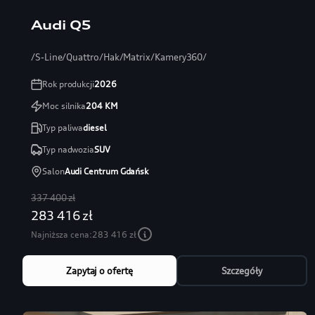
Audi Q5
/S-Line/Quattro/Hak/Matrix/Kamery360/
Rok produkcji
2026
Moc silnika
204
KM
Typ paliwa
diesel
Typ nadwozia
SUV
Salon
Audi Centrum Gdańsk
337 400 zł
283 416 zł
Najniższa cena:
283 416 zł
Zapytaj o ofertę
Szczegóły