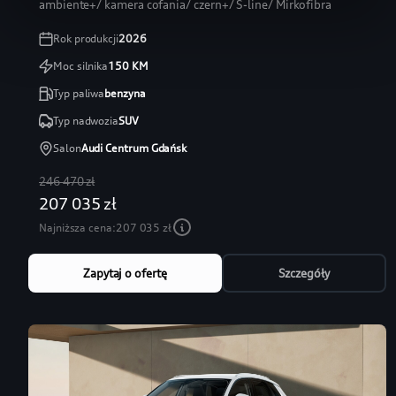
ambiente+/ kamera cofania/ czern+/ S-line/ Mirkofibra
Rok produkcji
2026
Moc silnika
150
KM
Typ paliwa
benzyna
Typ nadwozia
SUV
Salon
Audi Centrum Gdańsk
246 470 zł
207 035 zł
Najniższa cena:
207 035 zł
Zapytaj o ofertę
Szczegóły