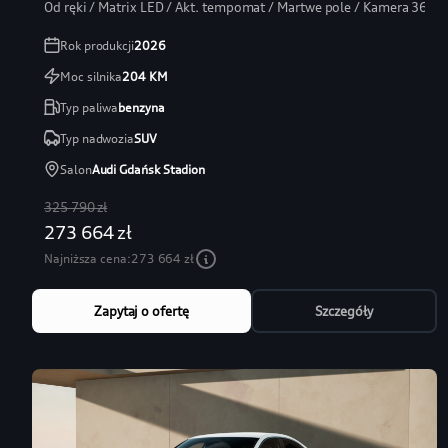
Od ręki / Matrix LED / Akt. tempomat / Martwe pole / Kamera 360
Rok produkcji
2026
Moc silnika
204
KM
Typ paliwa
benzyna
Typ nadwozia
SUV
Salon
Audi Gdańsk Stadion
325 790 zł
273 664 zł
Najniższa cena:
273 664 zł
Zapytaj o ofertę
Szczegóły