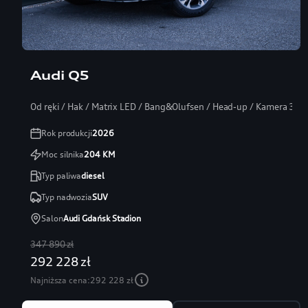
Audi Q5
Od ręki / Hak / Matrix LED / Bang&Olufsen / Head-up / Kamera 360
Rok produkcji
2026
Moc silnika
204
KM
Typ paliwa
diesel
Typ nadwozia
SUV
Salon
Audi Gdańsk Stadion
347 890 zł
292 228 zł
Najniższa cena:
292 228 zł