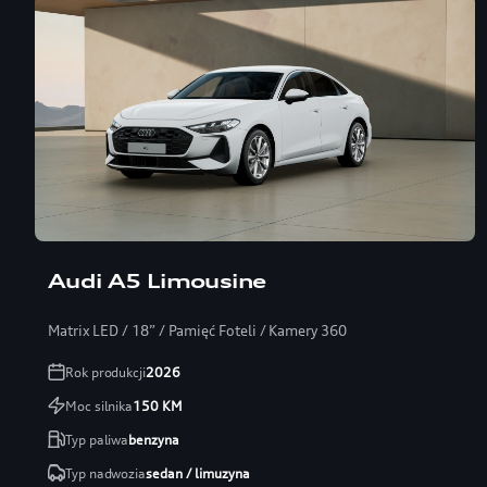
Audi A5 Limousine
Matrix LED / 18” / Pamięć Foteli / Kamery 360
Rok produkcji
2026
Moc silnika
150
KM
Typ paliwa
benzyna
Typ nadwozia
sedan / limuzyna