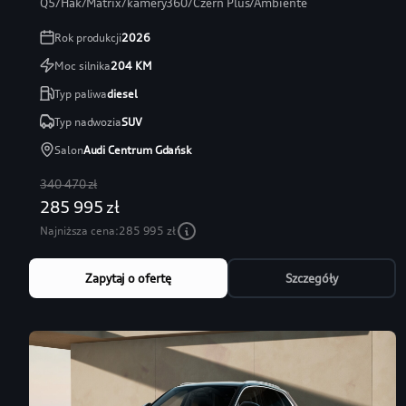
Q5/Hak/Matrix/kamery360/Czerń Plus/Ambiente
Rok produkcji
2026
Moc silnika
204
KM
Typ paliwa
diesel
Typ nadwozia
SUV
Salon
Audi Centrum Gdańsk
340 470 zł
285 995 zł
Najniższa cena:
285 995 zł
Zapytaj o ofertę
Szczegóły