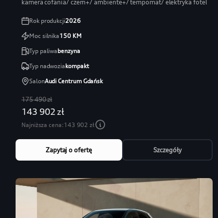
kamera cofania/ czern+/ ambiente+/ tempomat/ elektryka fotel
Rok produkcji
2026
Moc silnika
150
KM
Typ paliwa
benzyna
Typ nadwozia
kompakt
Salon
Audi Centrum Gdańsk
175 490 zł
143 902 zł
Najniższa cena:
143 902 zł
Zapytaj o ofertę
Szczegóły