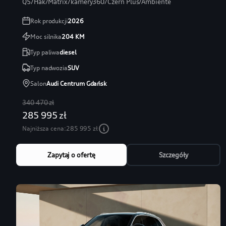
Q5/Hak/Matrix/kamery360/Czerń Plus/Ambiente
Rok produkcji
2026
Moc silnika
204
KM
Typ paliwa
diesel
Typ nadwozia
SUV
Salon
Audi Centrum Gdańsk
340 470 zł
285 995 zł
Najniższa cena:
285 995 zł
Zapytaj o ofertę
Szczegóły