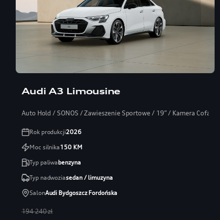
Audi A3 Limousine
Auto Hold / SONOS / Zawieszenie Sportowe / 19” / Kamera Cofania
Rok produkcji
2026
Moc silnika
150
KM
Typ paliwa
benzyna
Typ nadwozia
sedan / limuzyna
Salon
Audi Bydgoszcz Fordońska
194 240 zł