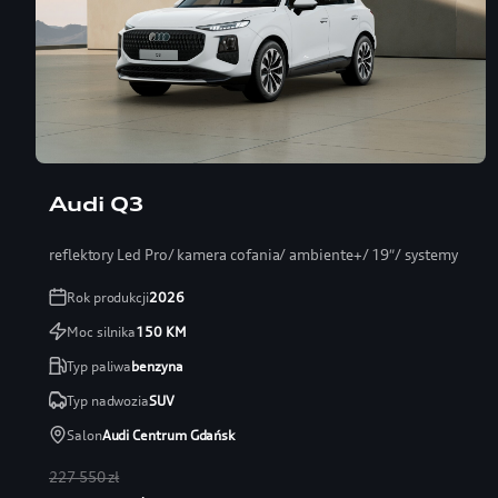
Audi Q3
reflektory Led Pro/ kamera cofania/ ambiente+/ 19″/ systemy
Rok produkcji
2026
Moc silnika
150
KM
Typ paliwa
benzyna
Typ nadwozia
SUV
Salon
Audi Centrum Gdańsk
227 550 zł