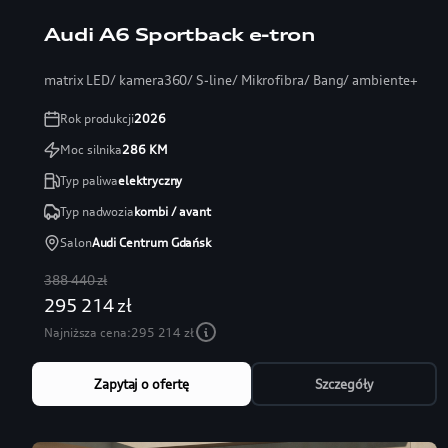
Audi A6 Sportback e-tron
matrix LED/ kamera360/ S-line/ Mikrofibra/ Bang/ ambiente+
Rok produkcji
2026
Moc silnika
286
KM
Typ paliwa
elektryczny
Typ nadwozia
kombi / avant
Salon
Audi Centrum Gdańsk
388 440 zł
295 214 zł
Najniższa cena:
295 214 zł
Zapytaj o ofertę
Szczegóły