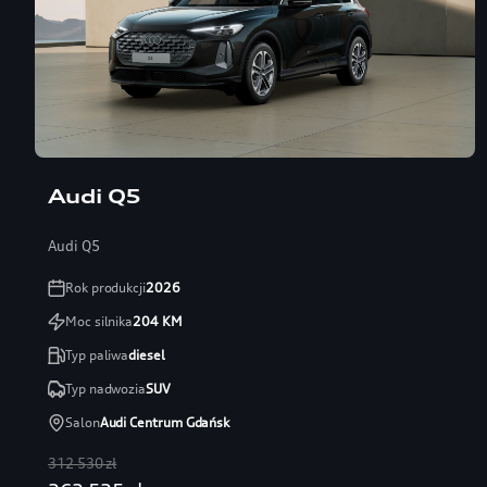
Audi Q5
Audi Q5
Rok produkcji
2026
Moc silnika
204
KM
Typ paliwa
diesel
Typ nadwozia
SUV
Salon
Audi Centrum Gdańsk
312 530 zł