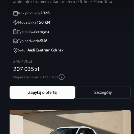
ambiente+/ kamera cofania/ czern+/ S-line/ Mirkofibra
Rok produkcji
2026
Moc silnika
150
KM
Typ paliwa
benzyna
Typ nadwozia
SUV
Salon
Audi Centrum Gdańsk
246 470 zł
207 035 zł
Najniższa cena:
207 035 zł
Zapytaj o ofertę
Szczegóły