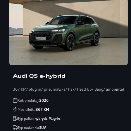
Audi Q5 e-hybrid
367 KM/ plug in/ pneumatyka/ hak/ Head Up/ Bang/ ambientePRO
Rok produkcji
2026
Moc silnika
367
KM
Typ paliwa
hybryda Plug-in
Typ nadwozia
SUV