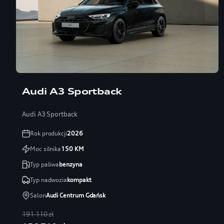
Audi A3 Sportback
Audi A3 Sportback
Rok produkcji
2026
Moc silnika
150
KM
Typ paliwa
benzyna
Typ nadwozia
kompakt
Salon
Audi Centrum Gdańsk
191 110 zł