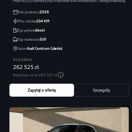
MatrixLED/kamera360/MartwePole/Ambiente+/TempomatAdaptac
Rok produkcji
2026
Moc silnika
204
KM
Typ paliwa
diesel
Typ nadwozia
SUV
Salon
Audi Centrum Gdańsk
312 530 zł
262 525 zł
Najniższa cena:
262 525 zł
Zapytaj o ofertę
Szczegóły