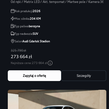
Od ręki / Matrix LED / Akt. tempomat / Martwe pole / Kamera 360
Rok produkcji
2026
Moc silnika
204
KM
Typ paliwa
benzyna
Typ nadwozia
SUV
Salon
Audi Gdańsk Stadion
325 790 zł
273 664 zł
Najniższa cena:
273 664 zł
Zapytaj o ofertę
Szczegóły