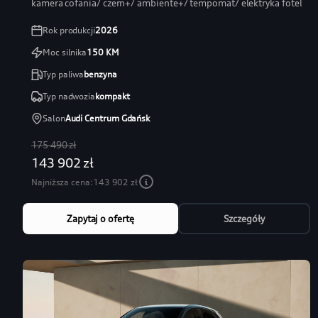
kamera cofania/ czern+/ ambiente+/ tempomat/ elektryka fotel
Rok produkcji
2026
Moc silnika
150
KM
Typ paliwa
benzyna
Typ nadwozia
kompakt
Salon
Audi Centrum Gdańsk
175 490 zł
143 902 zł
Najniższa cena:
143 902 zł
Zapytaj o ofertę
Szczegóły