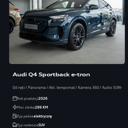
Audi Q4 Sportback e-tron
Od ręki / Panorama / Akt. tempomat / Kamera 360 / Audio SONOS
Rok produkcji
2026
Moc silnika
299
KM
Typ paliwa
elektryczny
Typ nadwozia
SUV