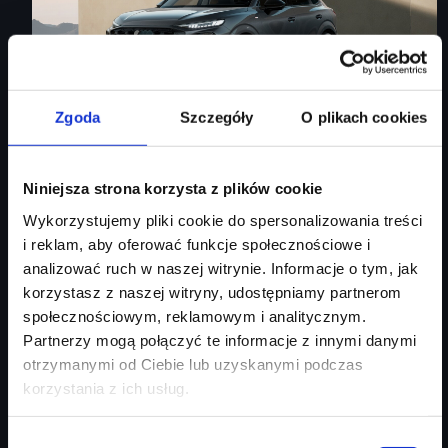
Zgoda
Szczegóły
O plikach cookies
Audi Q3 Sportback
Niniejsza strona korzysta z plików cookie
Wykorzystujemy pliki cookie do spersonalizowania treści
Audi Q3 Sportback
i reklam, aby oferować funkcje społecznościowe i
analizować ruch w naszej witrynie. Informacje o tym, jak
Rok produkcji
2026
korzystasz z naszej witryny, udostępniamy partnerom
Moc silnika
150
KM
społecznościowym, reklamowym i analitycznym.
Typ paliwa
benzyna
Partnerzy mogą połączyć te informacje z innymi danymi
Typ nadwozia
SUV
otrzymanymi od Ciebie lub uzyskanymi podczas
korzystania z ich usług.
Salon
Audi Centrum Gdańsk
254 460 zł
Wybór