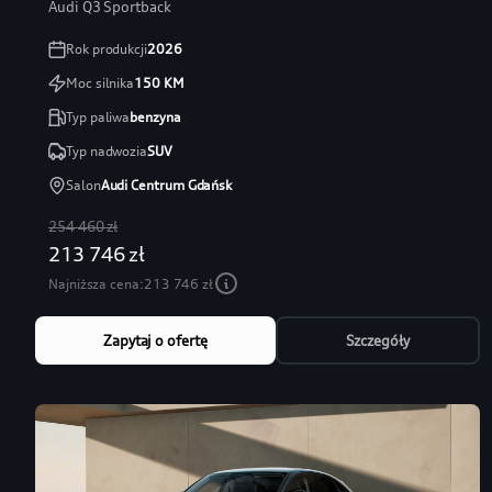
Audi Q3 Sportback
Rok produkcji
2026
Moc silnika
150
KM
Typ paliwa
benzyna
Typ nadwozia
SUV
Salon
Audi Centrum Gdańsk
254 460 zł
213 746 zł
Najniższa cena:
213 746 zł
Zapytaj o ofertę
Szczegóły