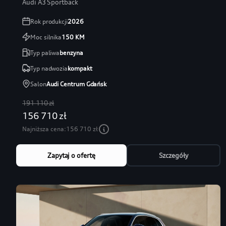
Audi A3 Sportback
Rok produkcji
2026
Moc silnika
150
KM
Typ paliwa
benzyna
Typ nadwozia
kompakt
Salon
Audi Centrum Gdańsk
191 110 zł
156 710 zł
Najniższa cena:
156 710 zł
Zapytaj o ofertę
Szczegóły