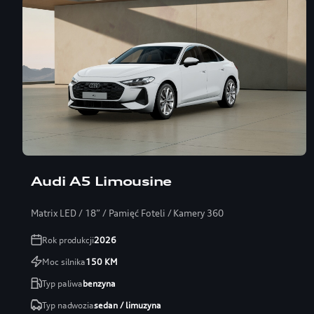
Audi A5 Limousine
Matrix LED / 18” / Pamięć Foteli / Kamery 360
Rok produkcji
2026
Moc silnika
150
KM
Typ paliwa
benzyna
Typ nadwozia
sedan / limuzyna