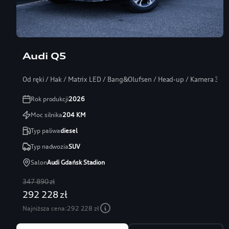
Audi Q5
Od ręki / Hak / Matrix LED / Bang&Olufsen / Head-up / Kamera 360
Rok produkcji
2026
Moc silnika
204
KM
Typ paliwa
diesel
Typ nadwozia
SUV
Salon
Audi Gdańsk Stadion
347 890 zł
292 228 zł
Najniższa cena:
292 228 zł