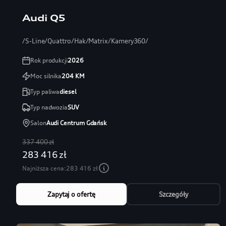
Audi Q5
/S-Line/Quattro/Hak/Matrix/Kamery360/
Rok produkcji
2026
Moc silnika
204
KM
Typ paliwa
diesel
Typ nadwozia
SUV
Salon
Audi Centrum Gdańsk
337 400 zł
283 416 zł
Najniższa cena:
283 416 zł
Zapytaj o ofertę
Szczegóły