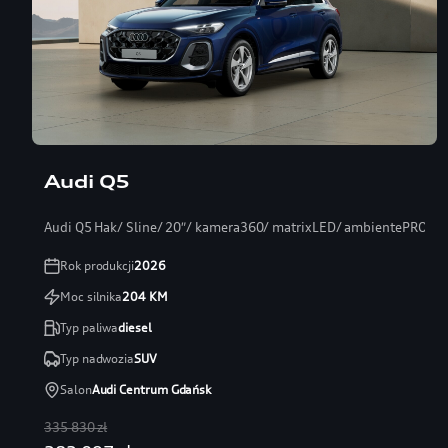
Audi Q5
Audi Q5 Hak/ Sline/ 20″/ kamera360/ matrixLED/ ambientePRO/ s
Rok produkcji
2026
Moc silnika
204
KM
Typ paliwa
diesel
Typ nadwozia
SUV
Salon
Audi Centrum Gdańsk
335 830 zł