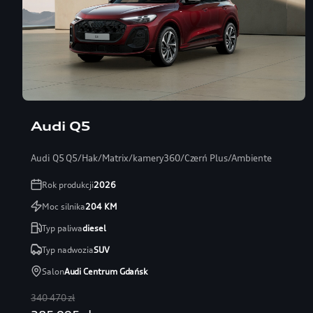
Audi Q5
Audi Q5 Q5/Hak/Matrix/kamery360/Czerń Plus/Ambiente
Rok produkcji
2026
Moc silnika
204
KM
Typ paliwa
diesel
Typ nadwozia
SUV
Salon
Audi Centrum Gdańsk
340 470 zł