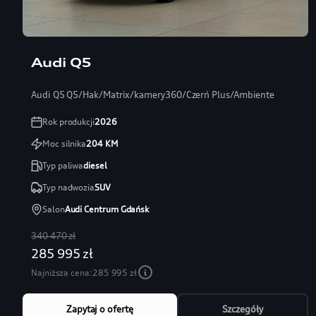
Audi Q5
Audi Q5 Q5/Hak/Matrix/kamery360/Czerń Plus/Ambiente
Rok produkcji
2026
Moc silnika
204
KM
Typ paliwa
diesel
Typ nadwozia
SUV
Salon
Audi Centrum Gdańsk
340 470 zł
285 995 zł
Najniższa cena:
285 995 zł
Zapytaj o ofertę
Szczegóły