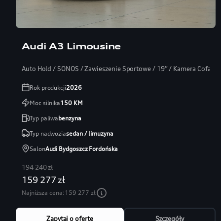
Audi A3 Limousine
Auto Hold / SONOS / Zawieszenie Sportowe / 19” / Kamera Cofania
Rok produkcji
2026
Moc silnika
150
KM
Typ paliwa
benzyna
Typ nadwozia
sedan / limuzyna
Salon
Audi Bydgoszcz Fordońska
194 240 zł
159 277 zł
Najniższa cena:
159 277 zł
Zapytaj o ofertę
Szczegóły