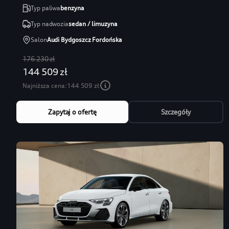
Typ paliwa
benzyna
Typ nadwozia
sedan / limuzyna
Salon
Audi Bydgoszcz Fordońska
176 230 zł
144 509 zł
Najniższa cena:
144 509 zł
Zapytaj o ofertę
Szczegóły