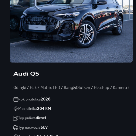
Audi Q5
Od ręki / Hak / Matrix LED / Bang&Olufsen / Head-up / Kamera 360
Rok produkcji
2026
Moc silnika
204
KM
Typ paliwa
diesel
Typ nadwozia
SUV