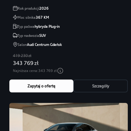
Rok produkcji
2026
Moc silnika
367
KM
Typ paliwa
hybryda Plug-in
Typ nadwozia
SUV
Salon
Audi Centrum Gdańsk
419 230 zł
343 769 zł
Najniższa cena:
343 769 zł
Zapytaj o ofertę
Szczegóły