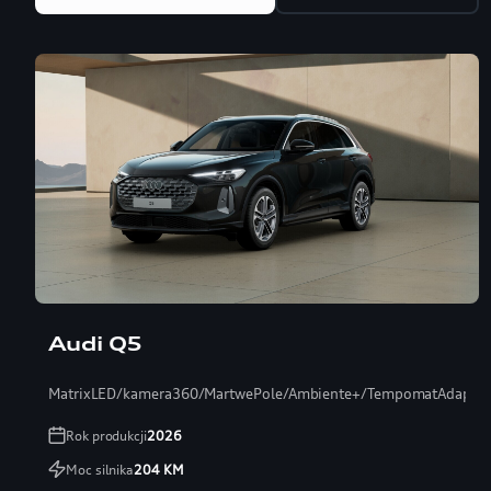
Audi Q5
MatrixLED/kamera360/MartwePole/Ambiente+/TempomatAdaptac
Rok produkcji
2026
Moc silnika
204
KM