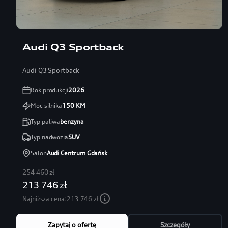
Audi Q3 Sportback
Audi Q3 Sportback
Rok produkcji
2026
Moc silnika
150
KM
Typ paliwa
benzyna
Typ nadwozia
SUV
Salon
Audi Centrum Gdańsk
254 460 zł
213 746 zł
Najniższa cena:
213 746 zł
Zapytaj o ofertę
Szczegóły