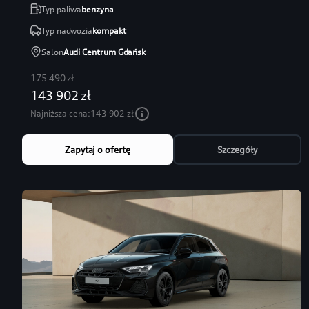
Typ paliwa
benzyna
Typ nadwozia
kompakt
Salon
Audi Centrum Gdańsk
175 490 zł
143 902 zł
Najniższa cena:
143 902 zł
Zapytaj o ofertę
Szczegóły