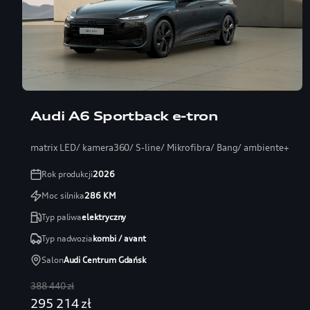
Audi A6 Sportback e-tron
matrix LED/ kamera360/ S-line/ Mikrofibra/ Bang/ ambiente+
Rok produkcji
2026
Moc silnika
286
KM
Typ paliwa
elektryczny
Typ nadwozia
kombi / avant
Salon
Audi Centrum Gdańsk
388 440 zł
295 214 zł