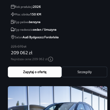
Rok produkcji
2026
Moc silnika
150
KM
Typ paliwa
benzyna
Typ nadwozia
sedan / limuzyna
Salon
Audi Bydgoszcz Fordońska
225 070 zł
209 062 zł
Najniższa cena:
209 062 zł
Zapytaj o ofertę
Szczegóły