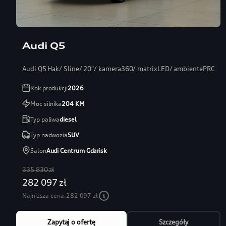
Audi Q5
Audi Q5 Hak/ Sline/ 20″/ kamera360/ matrixLED/ ambientePRO/ s
Rok produkcji
2026
Moc silnika
204
KM
Typ paliwa
diesel
Typ nadwozia
SUV
Salon
Audi Centrum Gdańsk
335 830 zł
282 097 zł
Najniższa cena:
282 097 zł
Zapytaj o ofertę
Szczegóły