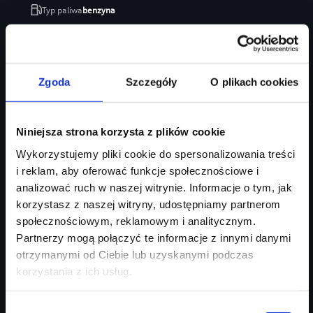
Typ paliwa
benzyna
Typ nadwozia
SUV
Salon
Audi Centrum Gdańsk
246 470 zł
Zgoda
Szczegóły
O plikach cookies
207 035 zł
Najniższa cena:
207 035 zł
Niniejsza strona korzysta z plików cookie
Zapytaj o ofertę
Szczegóły
Wykorzystujemy pliki cookie do spersonalizowania treści
i reklam, aby oferować funkcje społecznościowe i
analizować ruch w naszej witrynie. Informacje o tym, jak
korzystasz z naszej witryny, udostępniamy partnerom
społecznościowym, reklamowym i analitycznym.
Partnerzy mogą połączyć te informacje z innymi danymi
otrzymanymi od Ciebie lub uzyskanymi podczas
korzystania z ich usług.
Wybór