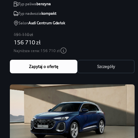
Typ paliwa
benzyna
Typ nadwozia
kompakt
Salon
Audi Centrum Gdańsk
191 110 zł
156 710 zł
Najniższa cena:
156 710 zł
Zapytaj o ofertę
Szczegóły