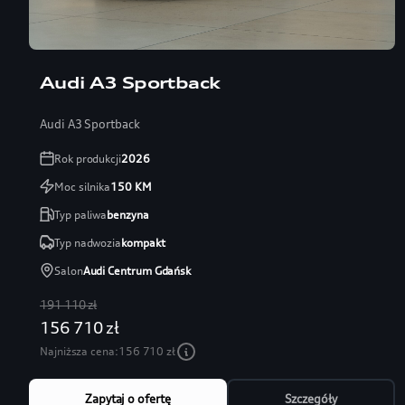
Audi A3 Sportback
Audi A3 Sportback
Rok produkcji
2026
Moc silnika
150
KM
Typ paliwa
benzyna
Typ nadwozia
kompakt
Salon
Audi Centrum Gdańsk
191 110 zł
156 710 zł
Najniższa cena:
156 710 zł
Zapytaj o ofertę
Szczegóły