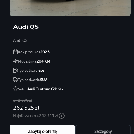
Audi Q5
Audi Q5
Rok produkcji
2026
Moc silnika
204
KM
Typ paliwa
diesel
Typ nadwozia
SUV
Salon
Audi Centrum Gdańsk
312 530 zł
262 525 zł
Najniższa cena:
262 525 zł
Zapytaj o ofertę
Szczegóły