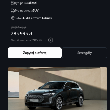
Typ paliwa
diesel
Typ nadwozia
SUV
Salon
Audi Centrum Gdańsk
340 470 zł
285 995 zł
Najniższa cena:
285 995 zł
Zapytaj o ofertę
Szczegóły