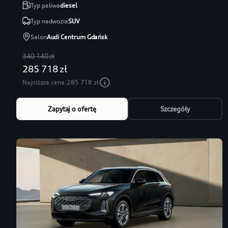
Typ paliwa
diesel
Typ nadwozia
SUV
Salon
Audi Centrum Gdańsk
340 140 zł
285 718 zł
Najniższa cena:
285 718 zł
Zapytaj o ofertę
Szczegóły