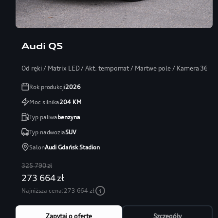
Audi Q5
Od ręki / Matrix LED / Akt. tempomat / Martwe pole / Kamera 360
Rok produkcji
2026
Moc silnika
204
KM
Typ paliwa
benzyna
Typ nadwozia
SUV
Salon
Audi Gdańsk Stadion
325 790 zł
273 664 zł
Najniższa cena:
273 664 zł
Zapytaj o ofertę
Szczegóły