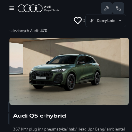
Przejdź
do
treści
0
Domyślnie
Znalezionych Audi:
470
Dostępne Audi
Oferty specjalne
Serwis
Nasze salony
Jazda testowa
Serwis
58 350 25 55
Audi Q5 e-hybrid
Sprzedaż
58 350 22 00
367 KM/ plug in/ pneumatyka/ hak/ Head Up/ Bang/ ambientePRO