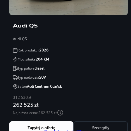
Audi Q5
Audi Q5
Rok produkcji
2026
Moc silnika
204
KM
Typ paliwa
diesel
Typ nadwozia
SUV
Salon
Audi Centrum Gdańsk
312 530 zł
262 525 zł
Najniższa cena:
262 525 zł
Zapytaj o ofertę
Szczegóły