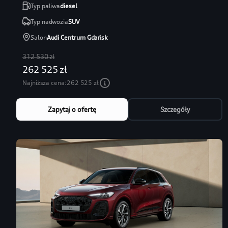
Typ paliwa
diesel
Typ nadwozia
SUV
Salon
Audi Centrum Gdańsk
312 530 zł
262 525 zł
Najniższa cena:
262 525 zł
Zapytaj o ofertę
Szczegóły