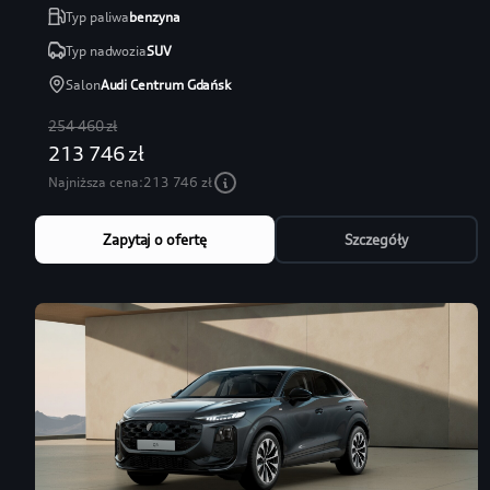
Typ paliwa
benzyna
Typ nadwozia
SUV
Salon
Audi Centrum Gdańsk
254 460 zł
213 746 zł
Najniższa cena:
213 746 zł
Zapytaj o ofertę
Szczegóły