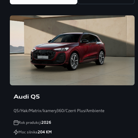
Audi Q5
Q5/Hak/Matrix/kamery360/Czerń Plus/Ambiente
Rok produkcji
2026
Moc silnika
204
KM