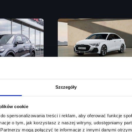
Audi A3 Limousine
Szczegóły
Auto Hold / SONOS / Zawieszenie Sp
 plików cookie
Rok produkcji
2026
/ Akt. tempomat / Martwe pole / Kamera 360
do spersonalizowania treści i reklam, aby oferować funkcje sp
Moc silnika
150
KM
ormacje o tym, jak korzystasz z naszej witryny, udostępniamy p
Partnerzy mogą połączyć te informacje z innymi danymi otrzym