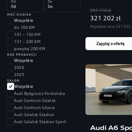
Od
Do
391 710 zł
MOC SILNIKA
321 202 zł
Wszystkie
Najniższa cena:
321 202 
do 100 KM
101 – 150 KM
151 – 200 KM
Zapytaj o ofertę
powyżej 200 KM
ROK PRODUKCJI
Wszystkie
2026
2025
SALON
Wszystkie
Audi Bydgoszcz Fordońska
Audi Centrum Gdańsk
Audi Centrum Gdynia
Audi Gdańsk Stadion
Audi Gdańsk Stadion Sport
Audi A6 Spo