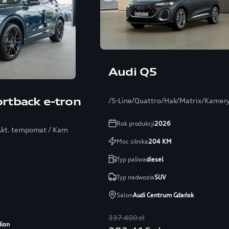
Audi Q5
rtback e-tron
/S-Line/Quattro/Hak/Matrix/Kamer
Rok produkcji
2026
 Akt. tempomat / Kamera 360 / Audio SONOS
Moc silnika
204
KM
Typ paliwa
diesel
Typ nadwozia
SUV
Salon
Audi Centrum Gdańsk
337 400 zł
dion