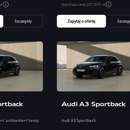
zł
Najniższa cena:
207 035 zł
Szczegóły
Zapytaj o ofertę
Szczeg
ortback
Audi A3 Sportback
n+/ ambiente+/ tempomat/ elektryka fotel
Audi A3 Sportback