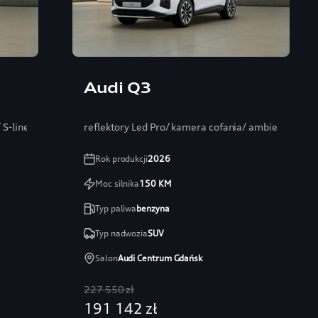
Audi Q3
S-line/ Mirkofibra
reflektory Led Pro/ kamera cofania/ ambiente+/ 1
Rok produkcji
2026
Moc silnika
150
KM
Typ paliwa
benzyna
Typ nadwozia
SUV
Salon
Audi Centrum Gdańsk
227 550 zł
191 142 zł