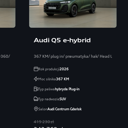
Audi Q5 e-hybrid
y360/
367 KM/ plug in/ pneumatyka/ hak/ Head Up/ Ban
Rok produkcji
2026
Moc silnika
367
KM
Typ paliwa
hybryda Plug-in
Typ nadwozia
SUV
Salon
Audi Centrum Gdańsk
419 230 zł