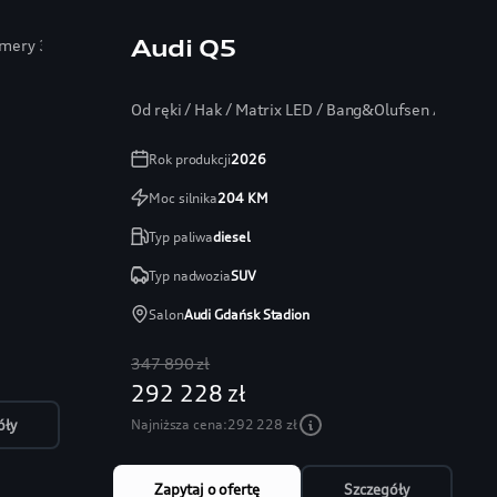
Audi Q5
Kamery 360
Od ręki / Hak / Matrix LED / Bang&Olufsen / Head-
Rok produkcji
2026
Moc silnika
204
KM
Typ paliwa
diesel
Typ nadwozia
SUV
Salon
Audi Gdańsk Stadion
347 890 zł
292 228 zł
Najniższa cena:
292 228 zł
óły
Zapytaj o ofertę
Szczegóły