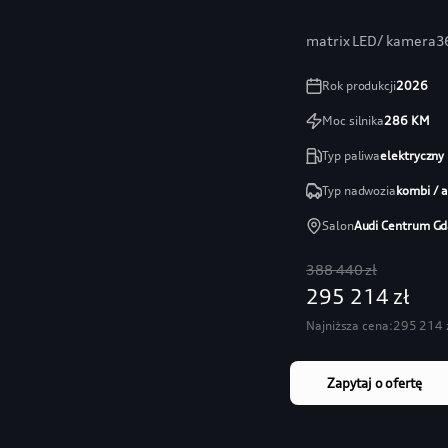
matrix LED/ kamera36
Rok produkcji
2026
Moc silnika
286
KM
Typ paliwa
elektryczny
Typ nadwozia
kombi / 
Salon
Audi Centrum Gd
388 440 zł
295 214 zł
Najniższa cena:
295 214 
Zapytaj o ofertę