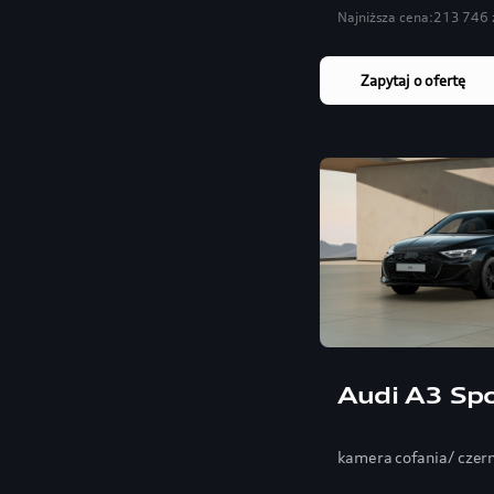
Najniższa cena:
213 746 
Zapytaj o ofertę
Audi A3 Sp
kamera cofania/ czer