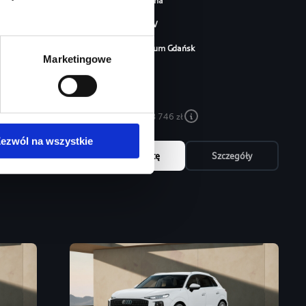
Typ paliwa
benzyna
Typ nadwozia
SUV
Salon
Audi Centrum Gdańsk
Marketingowe
254 460 zł
213 746 zł
Najniższa cena:
213 746 zł
ezwól na wszystkie
óły
Zapytaj o ofertę
Szczegóły