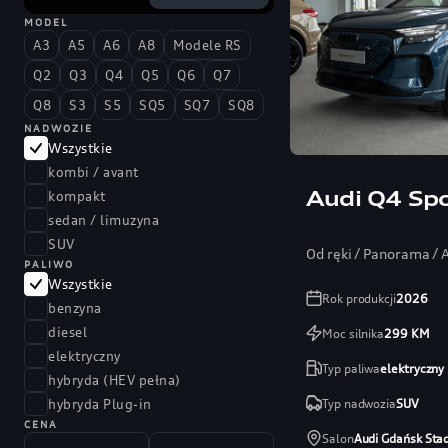
MODEL
A3
A5
A6
A8
Modele RS
Q2
Q3
Q4
Q5
Q6
Q7
Q8
S3
S5
SQ5
SQ7
SQ8
NADWOZIE
Wszystkie
kombi / avant
Audi Q4 Spo
kompakt
sedan / limuzyna
SUV
Od ręki / Panorama /
PALIWO
Wszystkie
Rok produkcji
2026
benzyna
diesel
Moc silnika
299
KM
elektryczny
Typ paliwa
elektryczny
hybryda (HEV pełna)
Typ nadwozia
SUV
hybryda Plug-in
CENA
Salon
Audi Gdańsk Sta