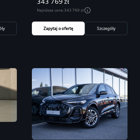
343 769 zł
Najniższa cena:
343 769 zł
óły
Zapytaj o ofertę
Szczegóły