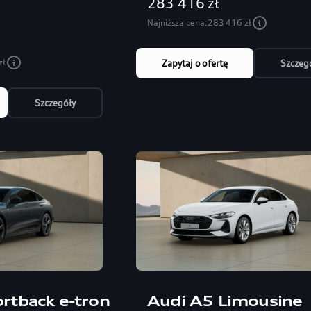
283 416 zł
Najniższa cena:
283 416 zł
zł
Zapytaj o ofertę
Szczeg
Szczegóły
rtback e-tron
Audi A5 Limousine