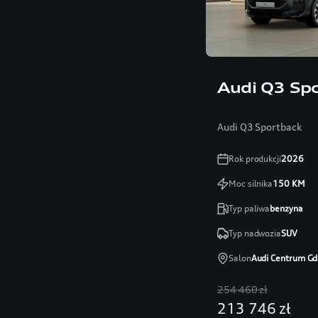
Audi Q3 Sp
Audi Q3 Sportback
Rok produkcji
2026
Moc silnika
150
KM
Typ paliwa
benzyna
Typ nadwozia
SUV
Salon
Audi Centrum Gd
254 460 zł
213 746 zł