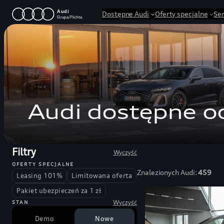
Przejdź
Dostępne Audi
Oferty specjalne
Se
do
treści
Audi dostępne od
Filtry
Wyczyść
OFERTY SPECJALNE
Znalezionych Audi:
459
Leasing 101%
Limitowana oferta
Pakiet ubezpieczeń za 1 zł
Wyczyść
STAN
Demo
Nowe