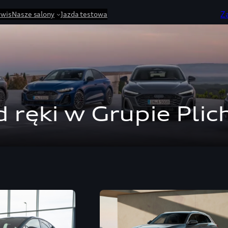
Z
rwis
Nasze salony
Jazda testowa
 ręki w Grupie Plic