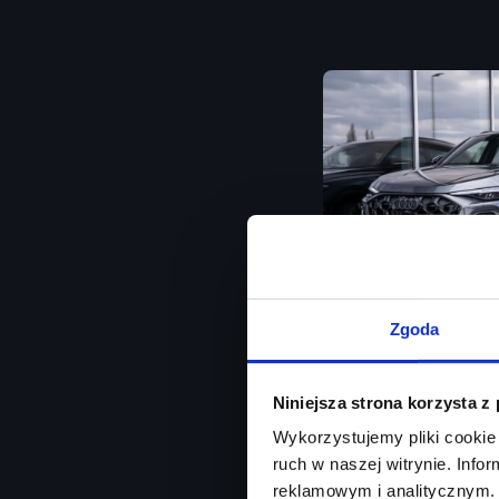
Zgoda
Audi Q5
Niniejsza strona korzysta z
Od ręki / Matrix LED 
Wykorzystujemy pliki cookie 
ruch w naszej witrynie. Inf
Rok produkcji
2026
reklamowym i analitycznym. 