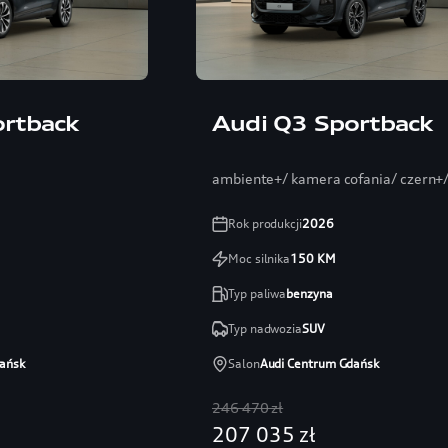
ortback
Audi Q3 Sportback
ambiente+/ kamera cofania/ czern+/ 
Rok produkcji
2026
Moc silnika
150
KM
Typ paliwa
benzyna
Typ nadwozia
SUV
ańsk
Salon
Audi Centrum Gdańsk
246 470 zł
207 035 zł