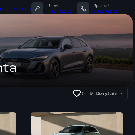
Serwis
Sprzedaż
apytaj o ofertę
58 350 25 55
58 350 22 00
hta
0
Domyślnie