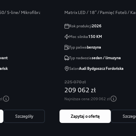
0/ S-line/ Mikrofibra/ Bang/ ambiente+
Matrix LED / 18” / Pamięć Foteli / 
Rok produkcji
2026
Moc silnika
150
KM
Typ paliwa
benzyna
avant
Typ nadwozia
sedan / limuzyna
ańsk
Salon
Audi Bydgoszcz Fordońska
225 070 zł
209 062 zł
zł
Najniższa cena:
209 062 zł
Szczegóły
Zapytaj o ofertę
Szczeg