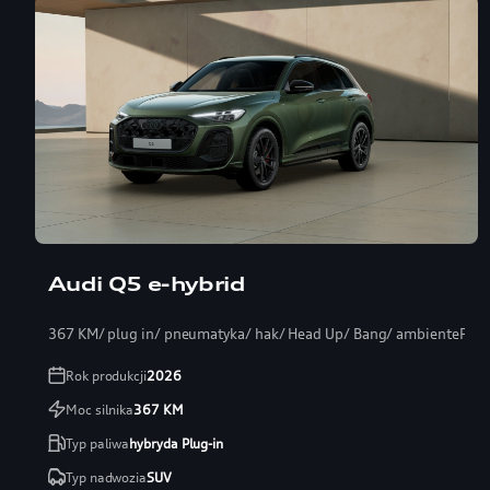
Audi Q5 e-hybrid
367 KM/ plug in/ pneumatyka/ hak/ Head Up/ Bang/ ambientePRO
Rok produkcji
2026
Moc silnika
367
KM
Typ paliwa
hybryda Plug-in
Typ nadwozia
SUV