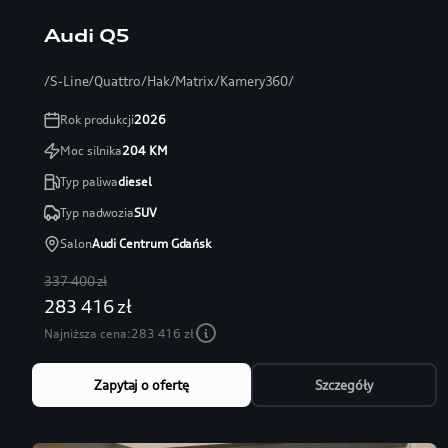
Audi Q5
/S-Line/Quattro/Hak/Matrix/Kamery360/
Rok produkcji
2026
Moc silnika
204
KM
Typ paliwa
diesel
Typ nadwozia
SUV
Salon
Audi Centrum Gdańsk
337 400 zł
283 416 zł
Najniższa cena:
283 416 zł
Zapytaj o ofertę
Szczegóły