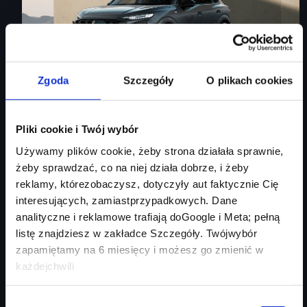
Zgoda
Szczegóły
O plikach cookies
Audi Q3 Sportback
Pliki cookie i Twój wybór
Używamy plików cookie, żeby strona działała sprawnie,
Audi Q3 Sportback
żeby sprawdzać, co na niej działa dobrze, i żeby
reklamy, którezobaczysz, dotyczyły aut faktycznie Cię
Rok produkcji
2026
interesujących, zamiastprzypadkowych. Dane
Moc silnika
150
KM
analityczne i reklamowe trafiają doGoogle i Meta; pełną
Typ paliwa
benzyna
listę znajdziesz w zakładce Szczegóły. Twójwybór
Typ nadwozia
SUV
zapamiętamy na 6 miesięcy i możesz go zmienić w
każdejchwili
Salon
Audi Centrum Gdańsk
254 460 zł
Wybór