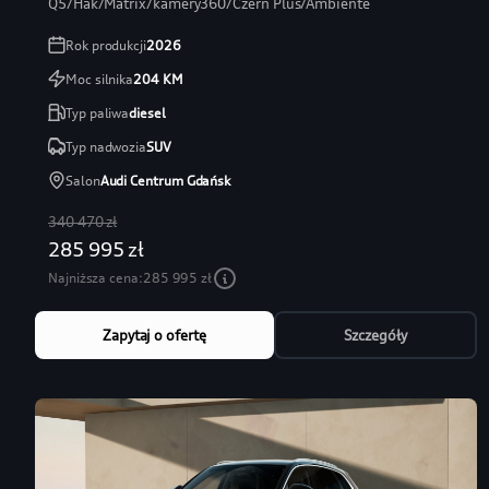
Q5/Hak/Matrix/kamery360/Czerń Plus/Ambiente
Rok produkcji
2026
Moc silnika
204
KM
Typ paliwa
diesel
Typ nadwozia
SUV
Salon
Audi Centrum Gdańsk
340 470 zł
285 995 zł
Najniższa cena:
285 995 zł
Zapytaj o ofertę
Szczegóły