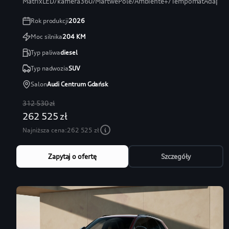
MatrixLED/kamera360/MartwePole/Ambiente+/TempomatAdaptac
Rok produkcji
2026
Moc silnika
204
KM
Typ paliwa
diesel
Typ nadwozia
SUV
Salon
Audi Centrum Gdańsk
312 530 zł
262 525 zł
Najniższa cena:
262 525 zł
Zapytaj o ofertę
Szczegóły