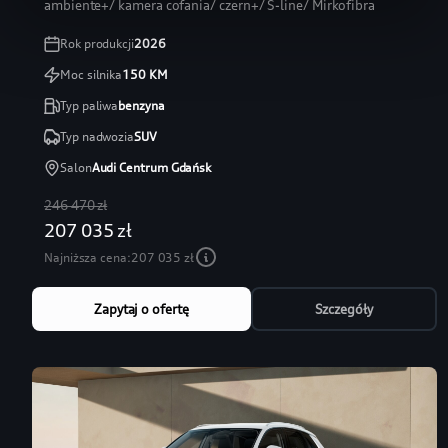
ambiente+/ kamera cofania/ czern+/ S-line/ Mirkofibra
Rok produkcji
2026
Moc silnika
150
KM
Typ paliwa
benzyna
Typ nadwozia
SUV
Salon
Audi Centrum Gdańsk
246 470 zł
207 035 zł
Najniższa cena:
207 035 zł
Zapytaj o ofertę
Szczegóły