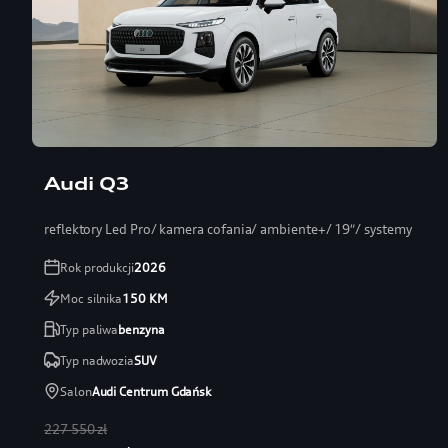
Audi Q3
reflektory Led Pro/ kamera cofania/ ambiente+/ 19″/ systemy
Rok produkcji
2026
Moc silnika
150
KM
Typ paliwa
benzyna
Typ nadwozia
SUV
Salon
Audi Centrum Gdańsk
227 550 zł