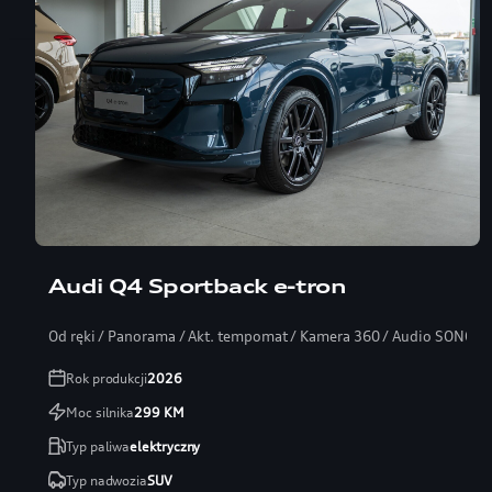
Audi Q4 Sportback e-tron
Od ręki / Panorama / Akt. tempomat / Kamera 360 / Audio SONOS
Rok produkcji
2026
Moc silnika
299
KM
Typ paliwa
elektryczny
Typ nadwozia
SUV