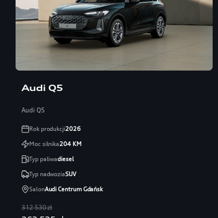
Audi Q5
Audi Q5
Rok produkcji
2026
Moc silnika
204
KM
Typ paliwa
diesel
Typ nadwozia
SUV
Salon
Audi Centrum Gdańsk
312 530 zł