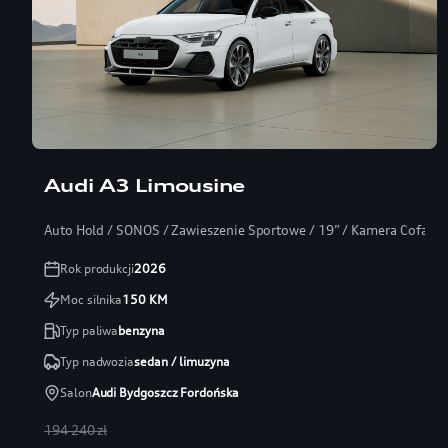
Audi A3 Limousine
Auto Hold / SONOS / Zawieszenie Sportowe / 19” / Kamera Cofania
Rok produkcji
2026
Moc silnika
150
KM
Typ paliwa
benzyna
Typ nadwozia
sedan / limuzyna
Salon
Audi Bydgoszcz Fordońska
194 240 zł