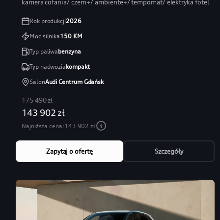
kamera cofania/ czern+/ ambiente+/ tempomat/ elektryka fotel
Rok produkcji
2026
Moc silnika
150
KM
Typ paliwa
benzyna
Typ nadwozia
kompakt
Salon
Audi Centrum Gdańsk
175 490 zł
143 902 zł
Najniższa cena:
143 902 zł
Zapytaj o ofertę
Szczegóły