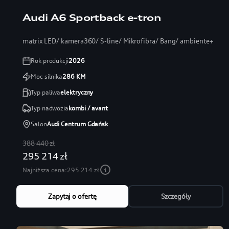
Audi A6 Sportback e-tron
matrix LED/ kamera360/ S-line/ Mikrofibra/ Bang/ ambiente+
Rok produkcji
2026
Moc silnika
286
KM
Typ paliwa
elektryczny
Typ nadwozia
kombi / avant
Salon
Audi Centrum Gdańsk
388 440 zł
295 214 zł
Najniższa cena:
295 214 zł
Zapytaj o ofertę
Szczegóły