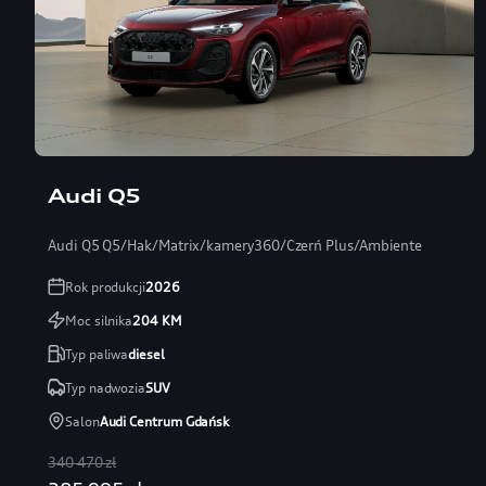
Audi Q5
Audi Q5 Q5/Hak/Matrix/kamery360/Czerń Plus/Ambiente
Rok produkcji
2026
Moc silnika
204
KM
Typ paliwa
diesel
Typ nadwozia
SUV
Salon
Audi Centrum Gdańsk
340 470 zł