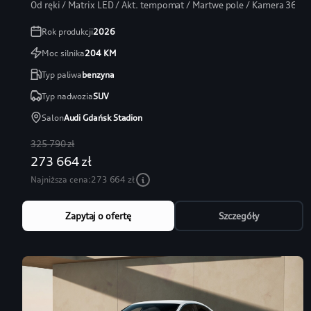
Od ręki / Matrix LED / Akt. tempomat / Martwe pole / Kamera 360
Rok produkcji
2026
Moc silnika
204
KM
Typ paliwa
benzyna
Typ nadwozia
SUV
Salon
Audi Gdańsk Stadion
325 790 zł
273 664 zł
Najniższa cena:
273 664 zł
Zapytaj o ofertę
Szczegóły