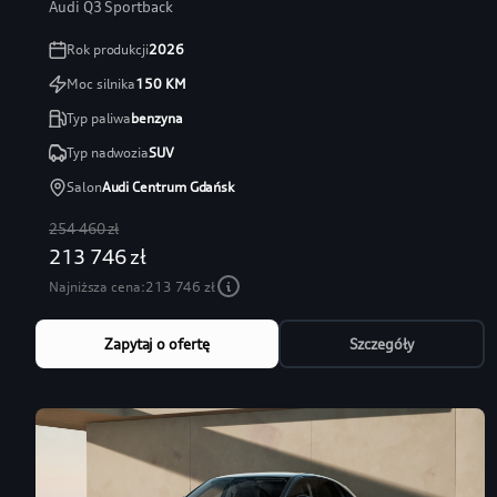
Audi Q3 Sportback
Rok produkcji
2026
Moc silnika
150
KM
Typ paliwa
benzyna
Typ nadwozia
SUV
Salon
Audi Centrum Gdańsk
254 460 zł
213 746 zł
Najniższa cena:
213 746 zł
Zapytaj o ofertę
Szczegóły