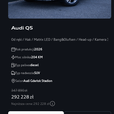
Audi Q5
Od ręki / Hak / Matrix LED / Bang&Olufsen / Head-up / Kamera 360
Rok produkcji
2026
Moc silnika
204
KM
Typ paliwa
diesel
Typ nadwozia
SUV
Salon
Audi Gdańsk Stadion
347 890 zł
292 228 zł
Najniższa cena:
292 228 zł