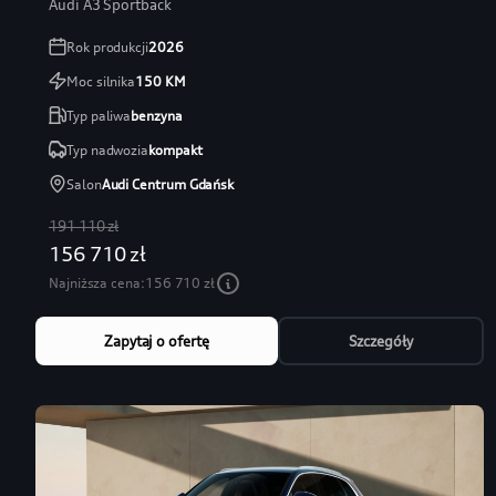
Audi A3 Sportback
Rok produkcji
2026
Moc silnika
150
KM
Typ paliwa
benzyna
Typ nadwozia
kompakt
Salon
Audi Centrum Gdańsk
191 110 zł
156 710 zł
Najniższa cena:
156 710 zł
Zapytaj o ofertę
Szczegóły