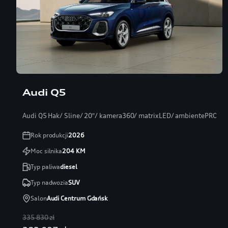
Audi Q5
Audi Q5 Hak/ Sline/ 20″/ kamera360/ matrixLED/ ambientePRO/ s
Rok produkcji
2026
Moc silnika
204
KM
Typ paliwa
diesel
Typ nadwozia
SUV
Salon
Audi Centrum Gdańsk
335 830 zł