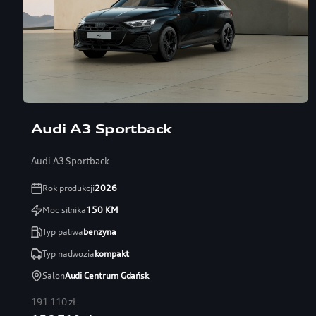
Audi A3 Sportback
Audi A3 Sportback
Rok produkcji
2026
Moc silnika
150
KM
Typ paliwa
benzyna
Typ nadwozia
kompakt
Salon
Audi Centrum Gdańsk
191 110 zł