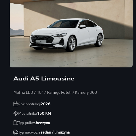
Audi A5 Limousine
Matrix LED / 18” / Pamięć Foteli / Kamery 360
Rok produkcji
2026
Moc silnika
150
KM
Typ paliwa
benzyna
Typ nadwozia
sedan / limuzyna