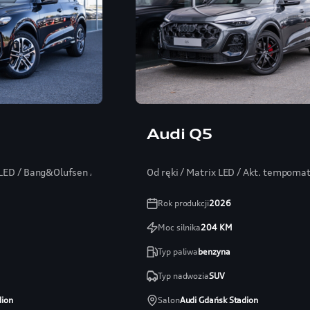
Audi Q5
x LED / Bang&Olufsen / Head-up / Kamera 360
Od ręki / Matrix LED / Akt. tempoma
Rok produkcji
2026
Moc silnika
204
KM
Typ paliwa
benzyna
Typ nadwozia
SUV
dion
Salon
Audi Gdańsk Stadion