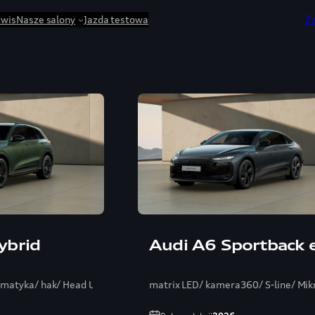
Z
rwis
Nasze salony
Jazda testowa
ybrid
Audi A6 Sportback 
umatyka/ hak/ Head Up/ Bang/ ambientePRO
matrix LED/ kamera360/ S-line/ Mik