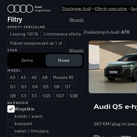
Przejdź
Dostępne Audi
Oferty specjalne
Se
do
Filtry
Wyczyść
treści
OFERTY SPECJALNE
Znalezionych Audi:
470
Leasing 101%
Limitowana oferta
Pakiet ubezpieczeń za 1 zł
Wyczyść
STAN
Demo
Nowe
MODEL
A3
A5
A6
A8
Modele RS
Q2
Q3
Q4
Q5
Q6
Q7
Q8
S3
S5
SQ5
SQ7
SQ8
NADWOZIE
Audi Q5 e-h
Wszystkie
kombi / avant
367 KM/ plug in/ pne
kompakt
sedan / limuzyna