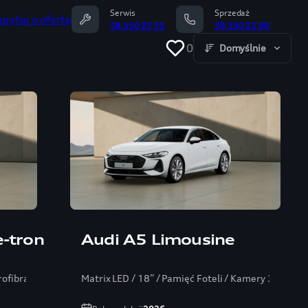
Serwis
Sprzedaż
apytaj o ofertę
58 350 25 55
58 350 22 00
0
Domyślnie
e-tron
Audi A5 Limousine
rofibra/ Bang/ ambiente+
Matrix LED / 18” / Pamięć Foteli / Kamery 360