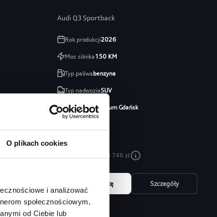
Audi Q3 Sportback
Rok produkcji
2026
Moc silnika
150
KM
Typ paliwa
benzyna
Typ nadwozia
SUV
Salon
Audi Centrum Gdańsk
254 460 zł
213 746 zł
O plikach cookies
Najniższa cena:
213 746 zł
óły
Zapytaj o ofertę
Szczegóły
ołecznościowe i analizować
artnerom społecznościowym,
anymi od Ciebie lub