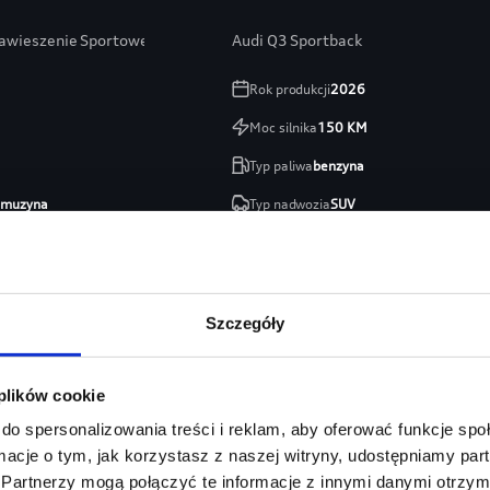
Zawieszenie Sportowe / 19” / Kamera Cofania
Audi Q3 Sportback
Rok produkcji
2026
Moc silnika
150
KM
Typ paliwa
benzyna
limuzyna
Typ nadwozia
SUV
Fordońska
Salon
Audi Centrum Gdańsk
254 460 zł
213 746 zł
Szczegóły
zł
Najniższa cena:
213 746 zł
 plików cookie
Szczegóły
Zapytaj o ofertę
Szczeg
do spersonalizowania treści i reklam, aby oferować funkcje sp
ormacje o tym, jak korzystasz z naszej witryny, udostępniamy p
Partnerzy mogą połączyć te informacje z innymi danymi otrzym