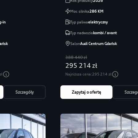
Rok produkcji
2026
Moc silnika
286
KM
g-in
Typ paliwa
elektryczny
Typ nadwozia
kombi / avant
ańsk
Salon
Audi Centrum Gdańsk
388 440 zł
295 214 zł
zł
Najniższa cena:
295 214 zł
Szczegóły
Zapytaj o ofertę
Szczeg