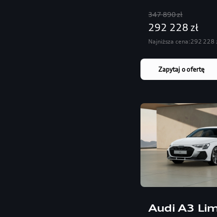
347 890 zł
292 228 zł
Najniższa cena:
292 228 
Zapytaj o ofertę
Audi A3 Li