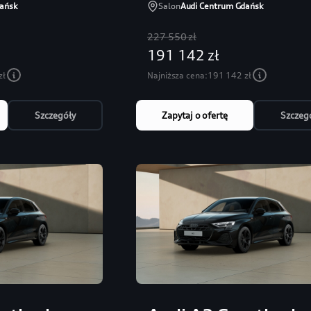
ańsk
Salon
Audi Centrum Gdańsk
227 550 zł
191 142 zł
zł
Najniższa cena:
191 142 zł
Szczegóły
Zapytaj o ofertę
Szczeg