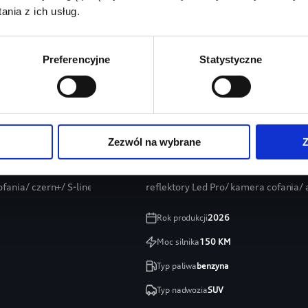
nia z ich usług.
Preferencyjne
Statystyczne
Zezwól na wybrane
Z
ortback
Audi Q3
ania/ czern+/ S-line/ Mirkofibra
reflektory Led Pro/ kamera cofania
Rok produkcji
2026
Moc silnika
150
KM
Typ paliwa
benzyna
Typ nadwozia
SUV