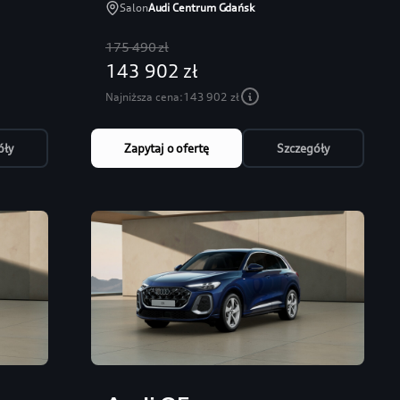
Salon
Audi Centrum Gdańsk
175 490 zł
143 902 zł
Najniższa cena:
143 902 zł
óły
Zapytaj o ofertę
Szczegóły