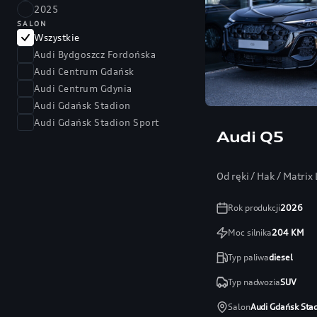
2025
SALON
Wszystkie
Audi Bydgoszcz Fordońska
Audi Centrum Gdańsk
Audi Centrum Gdynia
Audi Gdańsk Stadion
Audi Gdańsk Stadion Sport
Audi Q5
Od ręki / Hak / Matri
Rok produkcji
2026
Moc silnika
204
KM
Typ paliwa
diesel
Typ nadwozia
SUV
Salon
Audi Gdańsk Sta