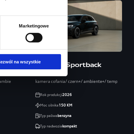
Marketingowe
ezwól na wszystkie
Audi A3 Sportback
/ ambiente+/ 19″/ systemy
kamera cofania/ czern+/ ambiente+/ tempomat/ ele
Rok produkcji
2026
Moc silnika
150
KM
Typ paliwa
benzyna
Typ nadwozia
kompakt