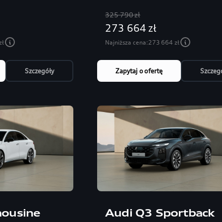
325 790 zł
273 664 zł
zł
Najniższa cena:
273 664 zł
Szczegóły
Zapytaj o ofertę
Szczeg
mousine
Audi Q3 Sportback