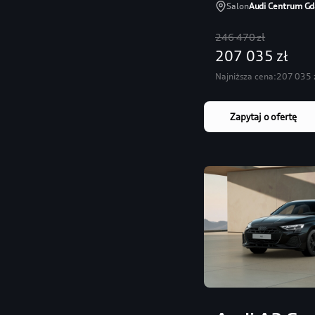
Salon
Audi Centrum Gd
246 470 zł
207 035 zł
Najniższa cena:
207 035 
Zapytaj o ofertę