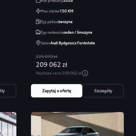
Rok produkcji
2026
Moc silnika
150
KM
Typ paliwa
benzyna
Typ nadwozia
sedan / limuzyna
Salon
Audi Bydgoszcz Fordońska
225 070 zł
209 062 zł
Najniższa cena:
209 062 zł
óły
Zapytaj o ofertę
Szczegóły