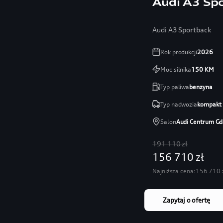
Audi A3 Sp
Audi A3 Sportback
Rok produkcji
2026
Moc silnika
150
KM
Typ paliwa
benzyna
Typ nadwozia
kompakt
Salon
Audi Centrum Gd
191 110 zł
156 710 zł
Najniższa cena:
156 710 
Zapytaj o ofertę