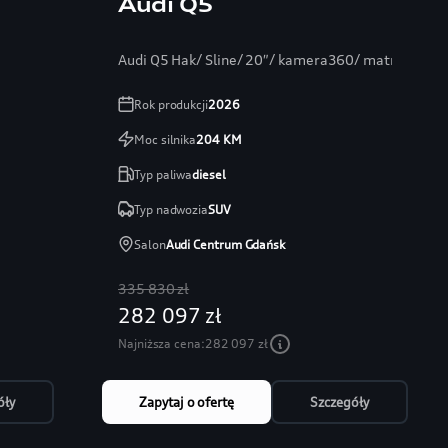
Audi Q5
Audi Q5 Hak/ Sline/ 20″/ kamera360/ matrixLED/
Rok produkcji
2026
Moc silnika
204
KM
Typ paliwa
diesel
Typ nadwozia
SUV
Salon
Audi Centrum Gdańsk
335 830 zł
282 097 zł
Najniższa cena:
282 097 zł
óły
Zapytaj o ofertę
Szczegóły