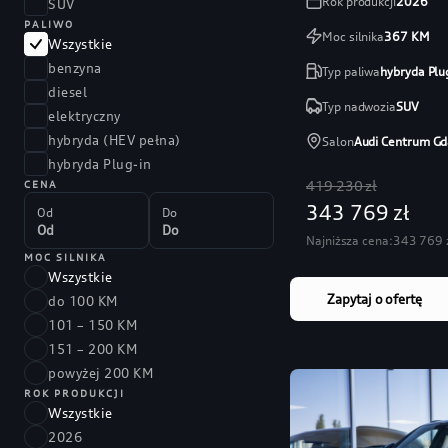
Rok produkcji
2026
SUV
PALIWO
Moc silnika
367
KM
Wszystkie
benzyna
Typ paliwa
hybryda Plu
diesel
Typ nadwozia
SUV
elektryczny
hybryda (HEV pełna)
Salon
Audi Centrum Gd
hybryda Plug-in
419 230 zł
CENA
343 769 zł
Od
Do
Najniższa cena:
343 769 
MOC SILNIKA
Wszystkie
Zapytaj o ofertę
do 100 KM
101 – 150 KM
151 – 200 KM
powyżej 200 KM
ROK PRODUKCJI
Wszystkie
2026