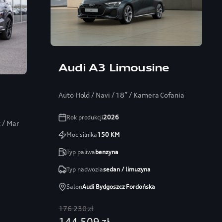
Audi A3 Limousine
Auto Hold / Navi / 18” / Kamera Cofania
Rok produkcji
2026
t / Martwe pole / Kamera 360
Moc silnika
150
KM
Typ paliwa
benzyna
Typ nadwozia
sedan / limuzyna
Salon
Audi Bydgoszcz Fordońska
176 230 zł
144 509 zł