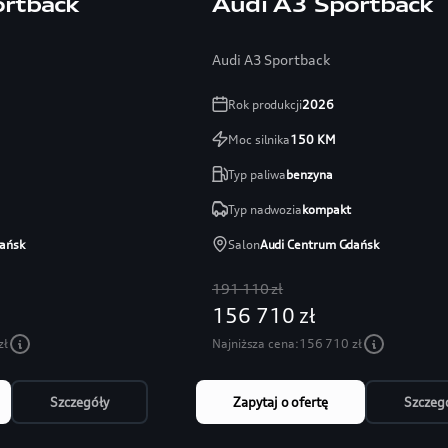
ortback
Audi A3 Sportback
Audi A3 Sportback
Rok produkcji
2026
Moc silnika
150
KM
Typ paliwa
benzyna
Typ nadwozia
kompakt
ańsk
Salon
Audi Centrum Gdańsk
191 110 zł
156 710 zł
zł
Najniższa cena:
156 710 zł
Szczegóły
Zapytaj o ofertę
Szczeg