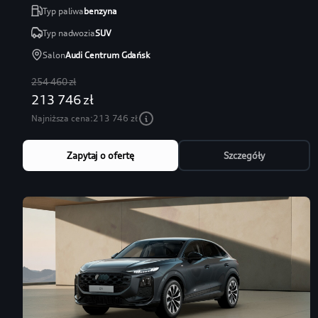
Typ paliwa
benzyna
Typ nadwozia
SUV
Salon
Audi Centrum Gdańsk
254 460 zł
213 746 zł
Najniższa cena:
213 746 zł
Zapytaj o ofertę
Szczegóły