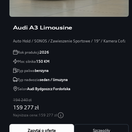
Audi A3 Limousine
Auto Hold / SONOS / Zawieszenie Sportowe / 19” / Kamera Cofania
Rok produkcji
2026
Moc silnika
150
KM
Typ paliwa
benzyna
Typ nadwozia
sedan / limuzyna
Salon
Audi Bydgoszcz Fordońska
194 240 zł
159 277 zł
Najniższa cena:
159 277 zł
Zapytaj o ofertę
Szczegóły