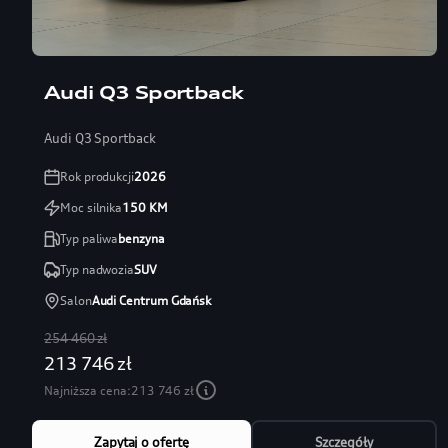
Audi Q3 Sportback
Audi Q3 Sportback
Rok produkcji
2026
Moc silnika
150
KM
Typ paliwa
benzyna
Typ nadwozia
SUV
Salon
Audi Centrum Gdańsk
254 460 zł
213 746 zł
Najniższa cena:
213 746 zł
Zapytaj o ofertę
Szczegóły