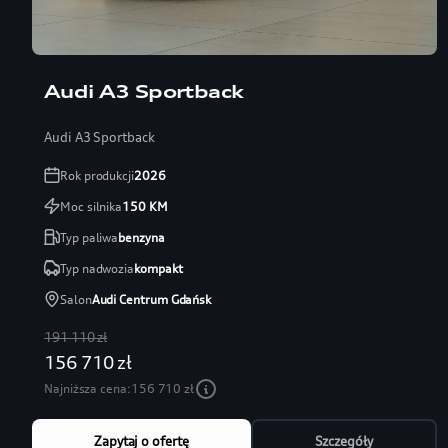
Audi A3 Sportback
Audi A3 Sportback
Rok produkcji
2026
Moc silnika
150
KM
Typ paliwa
benzyna
Typ nadwozia
kompakt
Salon
Audi Centrum Gdańsk
191 110 zł
156 710 zł
Najniższa cena:
156 710 zł
Zapytaj o ofertę
Szczegóły