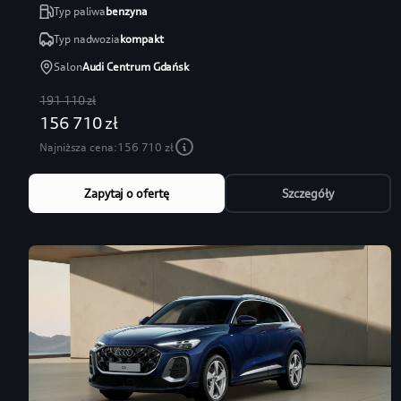
Typ paliwa
benzyna
Typ nadwozia
kompakt
Salon
Audi Centrum Gdańsk
191 110 zł
156 710 zł
Najniższa cena:
156 710 zł
Zapytaj o ofertę
Szczegóły