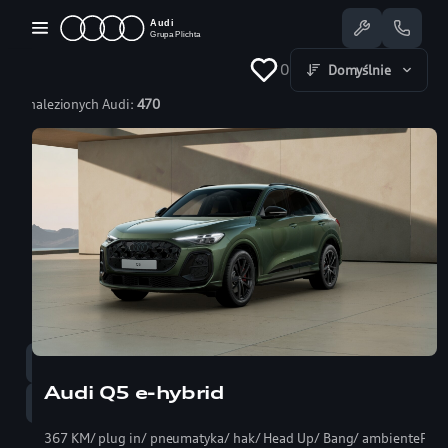
Przejdź
do
treści
0
Domyślnie
Znalezionych Audi:
470
Dostępne Audi
Oferty specjalne
Serwis
Nasze salony
Jazda testowa
Serwis
58 350 25 55
Audi Q5 e-hybrid
Sprzedaż
58 350 22 00
367 KM/ plug in/ pneumatyka/ hak/ Head Up/ Bang/ ambientePRO