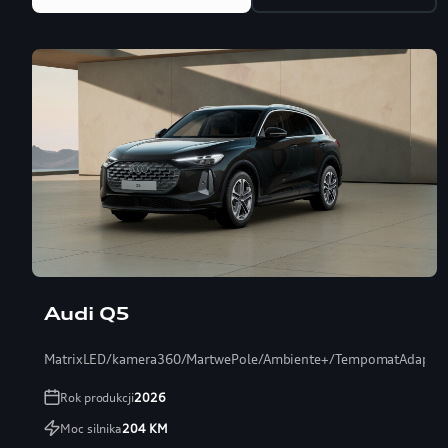
Audi Q5
MatrixLED/kamera360/MartwePole/Ambiente+/TempomatAdaptac
Rok produkcji
2026
Moc silnika
204
KM