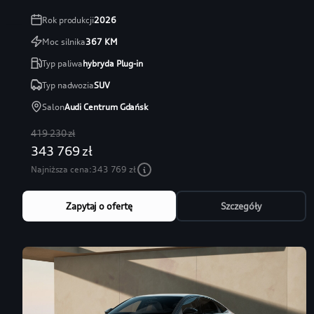
Rok produkcji
2026
Moc silnika
367
KM
Typ paliwa
hybryda Plug-in
Typ nadwozia
SUV
Salon
Audi Centrum Gdańsk
419 230 zł
343 769 zł
Najniższa cena:
343 769 zł
Zapytaj o ofertę
Szczegóły