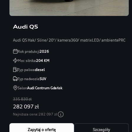
Audi Q5
Audi Q5 Hak/ Sline/ 20″/ kamera360/ matrixLED/ ambientePRO/ s
Rok produkcji
2026
Moc silnika
204
KM
Typ paliwa
diesel
Typ nadwozia
SUV
Salon
Audi Centrum Gdańsk
335 830 zł
282 097 zł
Najniższa cena:
282 097 zł
Zapytaj o ofertę
Szczegóły