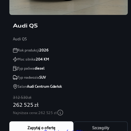
Audi Q5
Audi Q5
Rok produkcji
2026
Moc silnika
204
KM
Typ paliwa
diesel
Typ nadwozia
SUV
Salon
Audi Centrum Gdańsk
312 530 zł
262 525 zł
Najniższa cena:
262 525 zł
Zapytaj o ofertę
Szczegóły