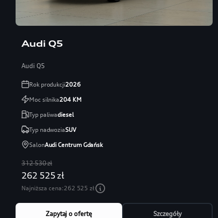
Audi Q5
Audi Q5
Rok produkcji
2026
Moc silnika
204
KM
Typ paliwa
diesel
Typ nadwozia
SUV
Salon
Audi Centrum Gdańsk
312 530 zł
262 525 zł
Najniższa cena:
262 525 zł
Zapytaj o ofertę
Szczegóły