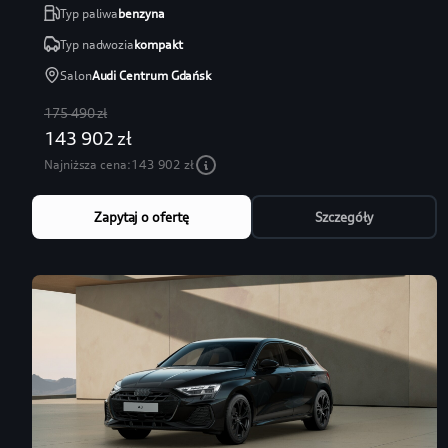
Typ paliwa
benzyna
Typ nadwozia
kompakt
Salon
Audi Centrum Gdańsk
175 490 zł
143 902 zł
Najniższa cena:
143 902 zł
Zapytaj o ofertę
Szczegóły