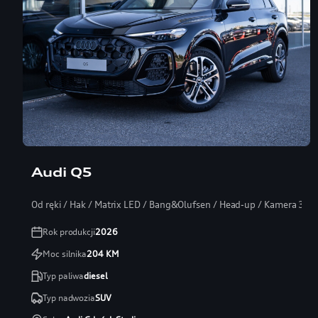
Audi Q5
Od ręki / Hak / Matrix LED / Bang&Olufsen / Head-up / Kamera 360
Rok produkcji
2026
Moc silnika
204
KM
Typ paliwa
diesel
Typ nadwozia
SUV