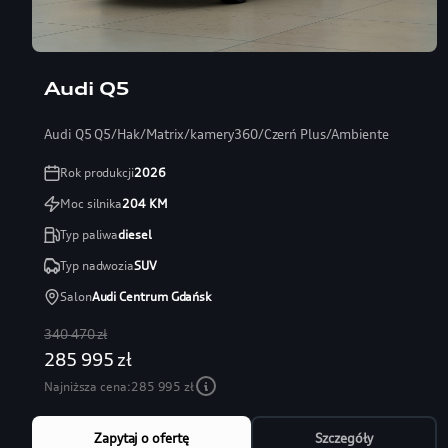
Audi Q5
Audi Q5 Q5/Hak/Matrix/kamery360/Czerń Plus/Ambiente
Rok produkcji
2026
Moc silnika
204
KM
Typ paliwa
diesel
Typ nadwozia
SUV
Salon
Audi Centrum Gdańsk
340 470 zł
285 995 zł
Najniższa cena:
285 995 zł
Zapytaj o ofertę
Szczegóły