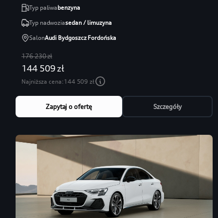
Typ paliwa
benzyna
Typ nadwozia
sedan / limuzyna
Salon
Audi Bydgoszcz Fordońska
176 230 zł
144 509 zł
Najniższa cena:
144 509 zł
Zapytaj o ofertę
Szczegóły