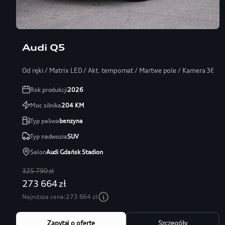
Audi Q5
Od ręki / Matrix LED / Akt. tempomat / Martwe pole / Kamera 360
Rok produkcji
2026
Moc silnika
204
KM
Typ paliwa
benzyna
Typ nadwozia
SUV
Salon
Audi Gdańsk Stadion
325 790 zł
273 664 zł
Najniższa cena:
273 664 zł
Zapytaj o ofertę
Szczegóły