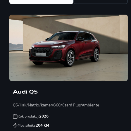
Audi Q5
Q5/Hak/Matrix/kamery360/Czerń Plus/Ambiente
Rok produkcji
2026
Moc silnika
204
KM