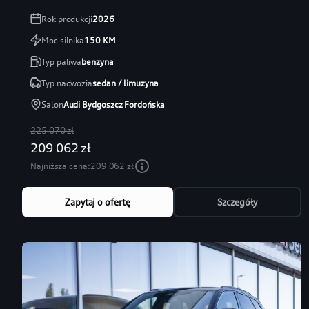
Rok produkcji
2026
Moc silnika
150
KM
Typ paliwa
benzyna
Typ nadwozia
sedan / limuzyna
Salon
Audi Bydgoszcz Fordońska
225 070 zł
209 062 zł
Najniższa cena:
209 062 zł
Zapytaj o ofertę
Szczegóły