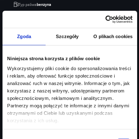
Typ paliwa
benzyna
Typ nadwozia
SUV
Salon
Audi Centrum Gdańsk
246 470 zł
Zgoda
Szczegóły
O plikach cookies
207 035 zł
Najniższa cena:
207 035 zł
Niniejsza strona korzysta z plików cookie
Zapytaj o ofertę
Szczegóły
Wykorzystujemy pliki cookie do spersonalizowania treści
i reklam, aby oferować funkcje społecznościowe i
analizować ruch w naszej witrynie. Informacje o tym, jak
korzystasz z naszej witryny, udostępniamy partnerom
społecznościowym, reklamowym i analitycznym.
Partnerzy mogą połączyć te informacje z innymi danymi
otrzymanymi od Ciebie lub uzyskanymi podczas
korzystania z ich usług.
Wybór