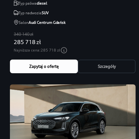
Typ paliwa
diesel
Typ nadwozia
SUV
Salon
Audi Centrum Gdańsk
340 140 zł
285 718 zł
Najniższa cena:
285 718 zł
Zapytaj o ofertę
Szczegóły