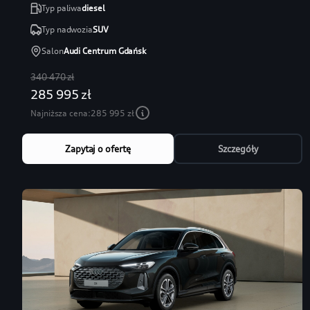
Typ paliwa
diesel
Typ nadwozia
SUV
Salon
Audi Centrum Gdańsk
340 470 zł
285 995 zł
Najniższa cena:
285 995 zł
Zapytaj o ofertę
Szczegóły