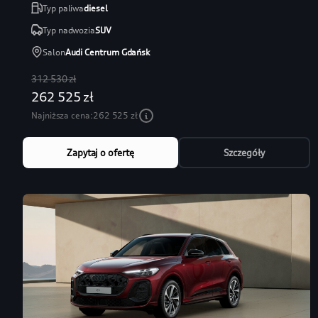
Typ paliwa
diesel
Typ nadwozia
SUV
Salon
Audi Centrum Gdańsk
312 530 zł
262 525 zł
Najniższa cena:
262 525 zł
Zapytaj o ofertę
Szczegóły