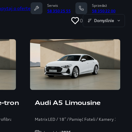
Serwis
Sprzedaż
apytaj o ofertę
58 350 25 55
58 350 22 00
0
Domyślnie
e-tron
Audi A5 Limousine
rofibra/ Bang/ ambiente+
Matrix LED / 18” / Pamięć Foteli / Kamery 360