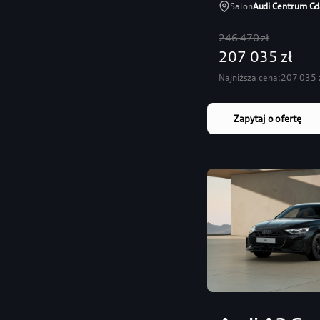
Salon
Audi Centrum Gd
246 470 zł
207 035 zł
Najniższa cena:
207 035 
Zapytaj o ofertę