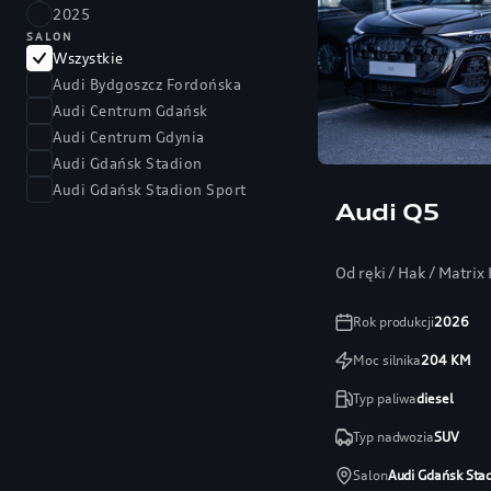
2025
SALON
Wszystkie
Audi Bydgoszcz Fordońska
Audi Centrum Gdańsk
Audi Centrum Gdynia
Audi Gdańsk Stadion
Audi Gdańsk Stadion Sport
Audi Q5
Od ręki / Hak / Matri
Rok produkcji
2026
Moc silnika
204
KM
Typ paliwa
diesel
Typ nadwozia
SUV
Salon
Audi Gdańsk Sta