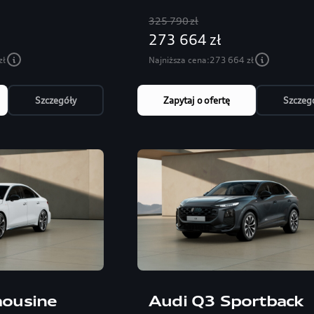
325 790 zł
273 664 zł
zł
Najniższa cena:
273 664 zł
Szczegóły
Zapytaj o ofertę
Szczeg
mousine
Audi Q3 Sportback