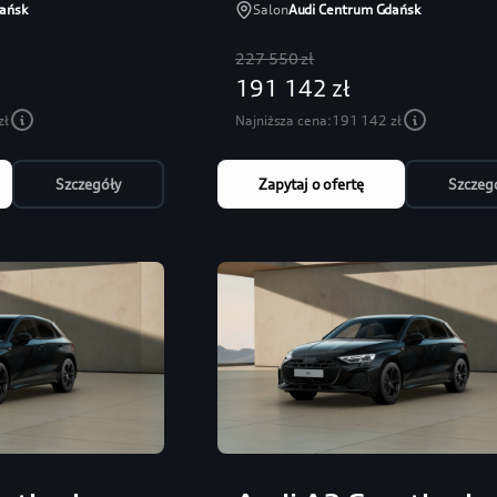
ańsk
Salon
Audi Centrum Gdańsk
227 550 zł
191 142 zł
zł
Najniższa cena:
191 142 zł
Szczegóły
Zapytaj o ofertę
Szczeg