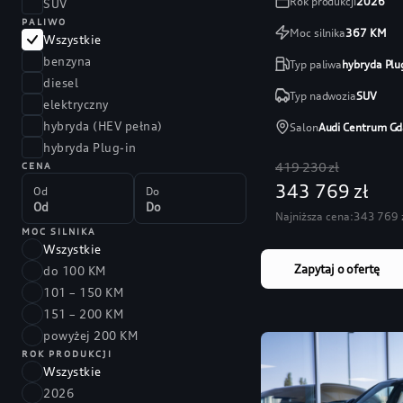
Rok produkcji
2026
SUV
PALIWO
Moc silnika
367
KM
Wszystkie
benzyna
Typ paliwa
hybryda Plu
diesel
Typ nadwozia
SUV
elektryczny
hybryda (HEV pełna)
Salon
Audi Centrum Gd
hybryda Plug-in
419 230 zł
CENA
343 769 zł
Od
Do
Najniższa cena:
343 769 
MOC SILNIKA
Wszystkie
Zapytaj o ofertę
do 100 KM
101 – 150 KM
151 – 200 KM
powyżej 200 KM
ROK PRODUKCJI
Wszystkie
2026