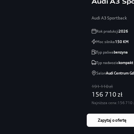
Audi A3 Sp
Audi A3 Sportback
Rok produkcji
2026
Moc silnika
150
KM
Typ paliwa
benzyna
Typ nadwozia
kompakt
Salon
Audi Centrum Gd
191 110 zł
156 710 zł
Najniższa cena:
156 710 
Zapytaj o ofertę