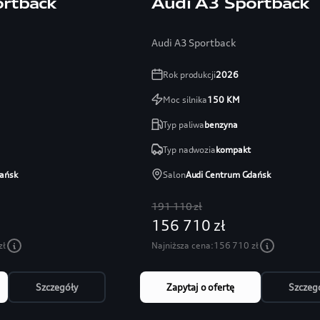
ortback
Audi A3 Sportback
Audi A3 Sportback
Rok produkcji
2026
Moc silnika
150
KM
Typ paliwa
benzyna
Typ nadwozia
kompakt
ańsk
Salon
Audi Centrum Gdańsk
191 110 zł
156 710 zł
zł
Najniższa cena:
156 710 zł
Szczegóły
Zapytaj o ofertę
Szczeg