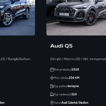
Audi Q5
x LED / Bang&Olufsen / Head-up / Kamera 360
Od ręki / Matrix LED / Akt. tempoma
Rok produkcji
2026
Moc silnika
204
KM
Typ paliwa
benzyna
Typ nadwozia
SUV
dion
Salon
Audi Gdańsk Stadion