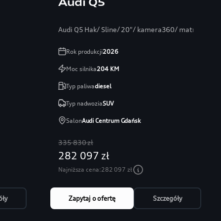
Audi Q5
Audi Q5 Hak/ Sline/ 20″/ kamera360/ matrixLED/
Rok produkcji
2026
Moc silnika
204
KM
Typ paliwa
diesel
Typ nadwozia
SUV
Salon
Audi Centrum Gdańsk
335 830 zł
282 097 zł
Najniższa cena:
282 097 zł
óły
Zapytaj o ofertę
Szczegóły