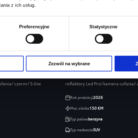
nia z ich usług.
Preferencyjne
Statystyczne
Zezwól na wybrane
Z
ortback
Audi Q3
ania/ czern+/ S-line/ Mirkofibra
reflektory Led Pro/ kamera cofania
Rok produkcji
2026
Moc silnika
150
KM
Typ paliwa
benzyna
Typ nadwozia
SUV