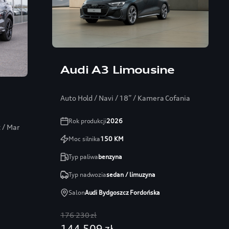
Audi A3 Limousine
Auto Hold / Navi / 18” / Kamera Cofania
Rok produkcji
2026
t / Martwe pole / Kamera 360
Moc silnika
150
KM
Typ paliwa
benzyna
Typ nadwozia
sedan / limuzyna
Salon
Audi Bydgoszcz Fordońska
176 230 zł
144 509 zł