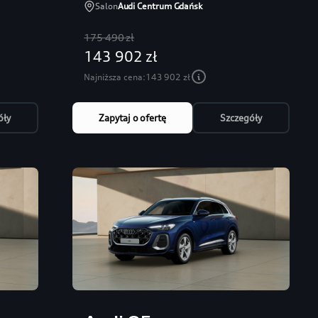
Salon
Audi Centrum Gdańsk
175 490 zł
143 902 zł
Najniższa cena:
143 902 zł
óły
Zapytaj o ofertę
Szczegóły