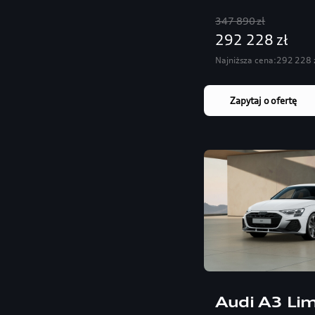
347 890 zł
292 228 zł
Najniższa cena:
292 228 
Zapytaj o ofertę
Audi A3 Li