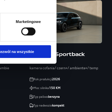
Marketingowe
ezwól na wszystkie
Audi A3 Sportback
/ ambiente+/ 19″/ systemy
kamera cofania/ czern+/ ambiente+/ tempomat/ ele
Rok produkcji
2026
Moc silnika
150
KM
Typ paliwa
benzyna
Typ nadwozia
kompakt