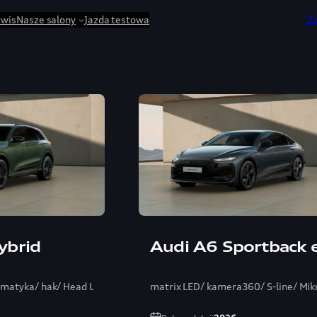
Z
rwis
Nasze salony
Jazda testowa
ybrid
Audi A6 Sportback 
umatyka/ hak/ Head Up/ Bang/ ambientePRO
matrix LED/ kamera360/ S-line/ Mik