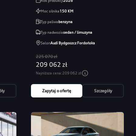
Rok produkcji
2026
Moc silnika
150
KM
Typ paliwa
benzyna
Typ nadwozia
sedan / limuzyna
Salon
Audi Bydgoszcz Fordońska
225 070 zł
209 062 zł
Najniższa cena:
209 062 zł
óły
Zapytaj o ofertę
Szczegóły