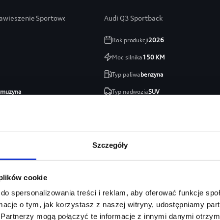
Zawieszenie Sportowe / 19” / Kamera Cofania
Audi Q3 Sportback
Rok produkcji
2026
Moc silnika
150
KM
Typ paliwa
benzyna
limuzyna
Typ nadwozia
SUV
Fordońska
Salon
Audi Centrum Gdańsk
254 460 zł
213 746 zł
Szczegóły
zł
Najniższa cena:
213 746 zł
 plików cookie
Szczegóły
Zapytaj o ofertę
Szczeg
do spersonalizowania treści i reklam, aby oferować funkcje sp
ormacje o tym, jak korzystasz z naszej witryny, udostępniamy p
Partnerzy mogą połączyć te informacje z innymi danymi otrzym