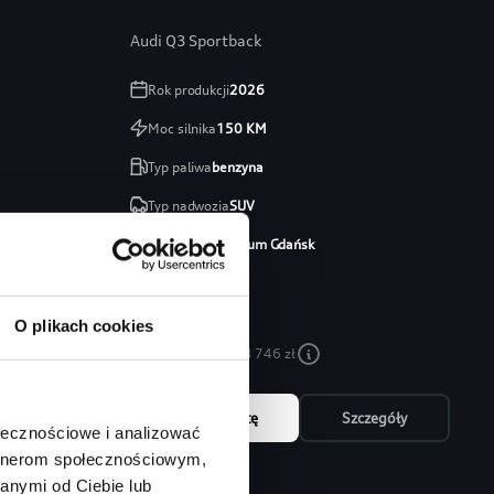
Audi Q3 Sportback
Rok produkcji
2026
Moc silnika
150
KM
Typ paliwa
benzyna
Typ nadwozia
SUV
Salon
Audi Centrum Gdańsk
254 460 zł
213 746 zł
O plikach cookies
Najniższa cena:
213 746 zł
óły
Zapytaj o ofertę
Szczegóły
ołecznościowe i analizować
artnerom społecznościowym,
anymi od Ciebie lub