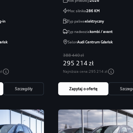
Rok produkcji
2026
Moc silnika
286
KM
g-in
Typ paliwa
elektryczny
Typ nadwozia
kombi / avant
ańsk
Salon
Audi Centrum Gdańsk
388 440 zł
295 214 zł
zł
Najniższa cena:
295 214 zł
Szczegóły
Zapytaj o ofertę
Szczeg