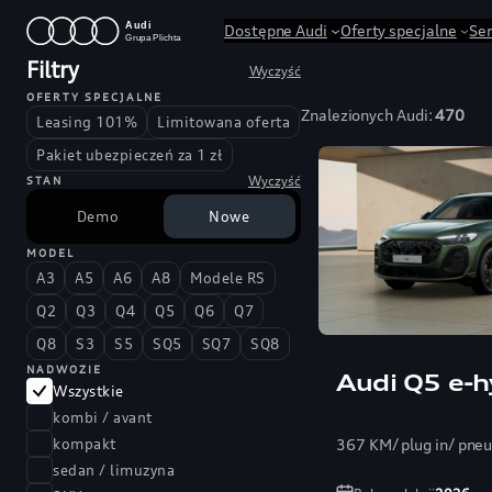
Przejdź
Dostępne Audi
Oferty specjalne
Se
do
Filtry
Wyczyść
treści
OFERTY SPECJALNE
Znalezionych Audi:
470
Leasing 101%
Limitowana oferta
Pakiet ubezpieczeń za 1 zł
Wyczyść
STAN
Demo
Nowe
MODEL
A3
A5
A6
A8
Modele RS
Q2
Q3
Q4
Q5
Q6
Q7
Q8
S3
S5
SQ5
SQ7
SQ8
NADWOZIE
Audi Q5 e-h
Wszystkie
kombi / avant
367 KM/ plug in/ pne
kompakt
sedan / limuzyna