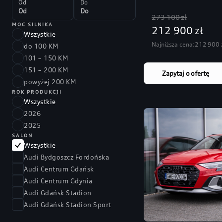
Od
Do
273 100 zł
MOC SILNIKA
212 900 zł
Wszystkie
Najniższa cena:
212 900 
do 100 KM
101 – 150 KM
151 – 200 KM
Zapytaj o ofertę
powyżej 200 KM
ROK PRODUKCJI
Wszystkie
2026
2025
SALON
Wszystkie
Audi Bydgoszcz Fordońska
Audi Centrum Gdańsk
Audi Centrum Gdynia
Audi Gdańsk Stadion
Audi Gdańsk Stadion Sport