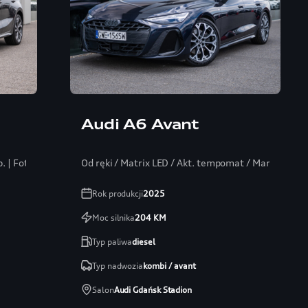
Audi A6 Avant
 | Fotel el.
Od ręki / Matrix LED / Akt. tempomat / Martwe pol
Rok produkcji
2025
Moc silnika
204
KM
Typ paliwa
diesel
Typ nadwozia
kombi / avant
Salon
Audi Gdańsk Stadion