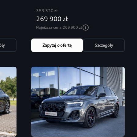
353 320 zł
269 900 zł
Najniższa cena:
269 900 zł
óły
Zapytaj o ofertę
Szczegóły