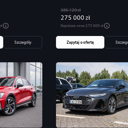
386 120 zł
275 000 zł
zł
Najniższa cena:
275 000 zł
Szczegóły
Zapytaj o ofertę
Szczeg