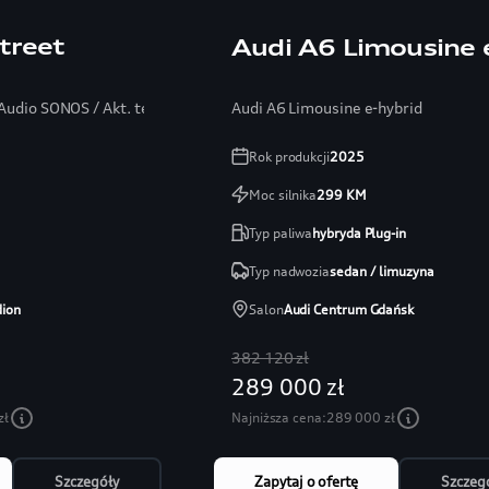
treet
Audi A6 Limousine 
/ Audio SONOS / Akt. tempomat / Martwe pole
Audi A6 Limousine e-hybrid
Rok produkcji
2025
Moc silnika
299
KM
Typ paliwa
hybryda Plug-in
Typ nadwozia
sedan / limuzyna
dion
Salon
Audi Centrum Gdańsk
382 120 zł
289 000 zł
zł
Najniższa cena:
289 000 zł
Szczegóły
Zapytaj o ofertę
Szczeg