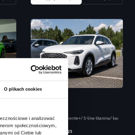
O plikach cookies
e
Audi Q5
kowe RS
Matrix LED/ Ambiente+/ S-line tkanina/ kamera3
ołecznościowe i analizować
artnerom społecznościowym,
Rok produkcji
2025
anymi od Ciebie lub