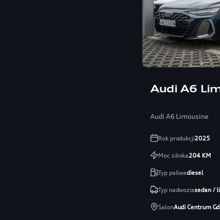
Audi A6 Li
Audi A6 Limousine
Rok produkcji
2025
Moc silnika
204
KM
Typ paliwa
diesel
Typ nadwozia
sedan / 
Salon
Audi Centrum Gd