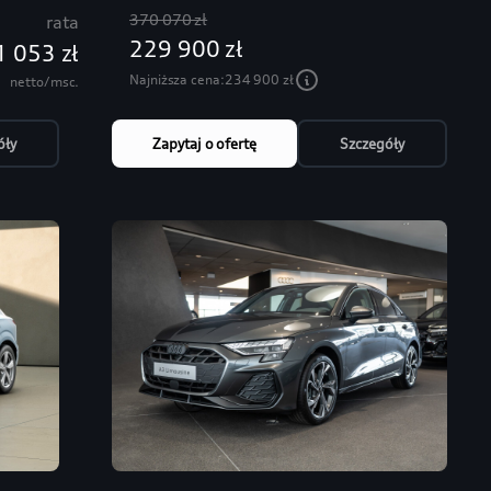
370 070 zł
rata
229 900 zł
1 053 zł
Najniższa cena:
234 900 zł
netto/msc.
óły
Zapytaj o ofertę
Szczegóły