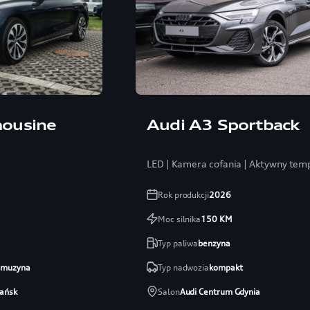
mousine
Audi A3 Sportback
LED | Kamera cofania | Aktywny temp.
Rok produkcji
2026
Moc silnika
150
KM
Typ paliwa
benzyna
limuzyna
Typ nadwozia
kompakt
ańsk
Salon
Audi Centrum Gdynia