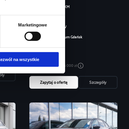
Moc silnika
204
KM
Typ paliwa
diesel
Marketingowe
Typ nadwozia
SUV
Salon
Audi Centrum Gdańsk
304 180 zł
215 000 zł
ezwól na wszystkie
Najniższa cena:
215 000 zł
óły
Zapytaj o ofertę
Szczegóły