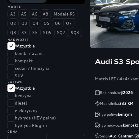
MODEL
A3
A5
A6
A8
Modele RS
Q2
Q3
Q4
Q5
Q6
Q7
Q8
S3
S5
SQ5
SQ7
SQ8
NADWOZIE
Wszystkie
kombi / avant
Audi S3 Spo
kompakt
sedan / limuzyna
SUV
Matrix LED/ 4×4/ kam
PALIWO
Wszystkie
Rok produkcji
2026
benzyna
diesel
Moc silnika
333
KM
elektryczny
Typ paliwa
benzyna
hybryda (HEV pełna)
Typ nadwozia
kompakt
hybryda Plug-in
CENA
Salon
Audi Centrum Gd