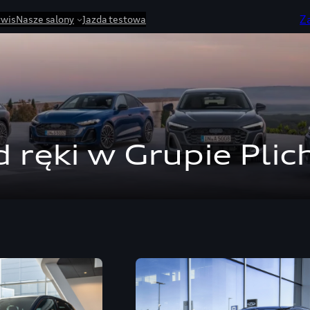
Z
rwis
Nasze salony
Jazda testowa
 ręki w Grupie Plic