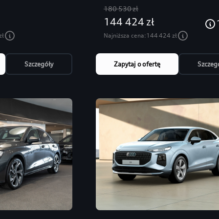
180 530 zł
144 424 zł
zł
Najniższa cena:
144 424 zł
Szczegóły
Zapytaj o ofertę
Szczeg