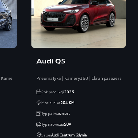
Audi Q5
 / Kamery 360
Pneumatyka | Kamery360 | Ekran pasażera | 2xSline
Rok produkcji
2026
Moc silnika
204
KM
Typ paliwa
diesel
Typ nadwozia
SUV
Salon
Audi Centrum Gdynia