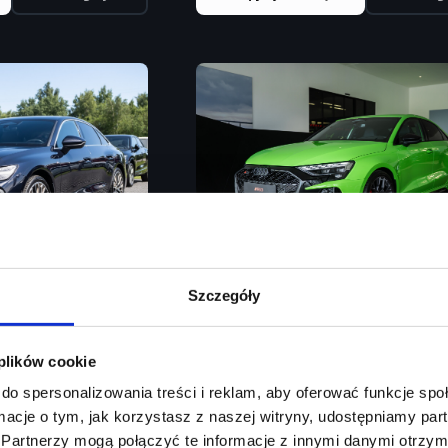
Szczegóły
Audi RS 3 Limousin
mousine
 plików cookie
Pakiet RS dynamic, Siedzenia kubeł
D/ S-line/ Mikrofibra/ tempomat/ systemy
do spersonalizowania treści i reklam, aby oferować funkcje sp
Rok produkcji
2026
ormacje o tym, jak korzystasz z naszej witryny, udostępniamy p
Partnerzy mogą połączyć te informacje z innymi danymi otrzym
Moc silnika
400
KM