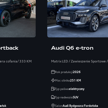
rtback
Audi Q6 e-tron
era cofania/ 333 KM/ kamera cofania/navi
Matrix LED / Zawieszenie Sportowe
Rok produkcji
2026
Moc silnika
251
KM
Typ paliwa
elektryczny
Typ nadwozia
SUV
ańsk
Salon
Audi Bydgoszcz Fordońska