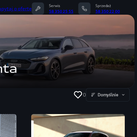
Serwis
Sprzedaż
apytaj o ofertę
58 350 25 55
58 350 22 00
hta
0
Domyślnie