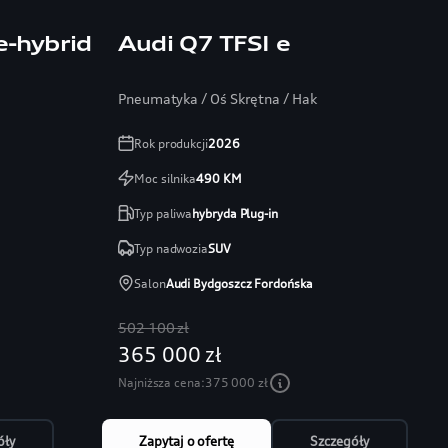
e-hybrid
Audi Q7 TFSI e
Pneumatyka / Oś Skrętna / Hak
Rok produkcji
2026
Moc silnika
490
KM
Typ paliwa
hybryda Plug-in
Typ nadwozia
SUV
Salon
Audi Bydgoszcz Fordońska
502 100 zł
365 000 zł
Najniższa cena:
375 000 zł
óły
Zapytaj o ofertę
Szczegóły