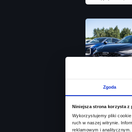
Zgoda
Audi A6 Li
Niniejsza strona korzysta z
kamera360/ Matrix LE
Wykorzystujemy pliki cookie 
ruch w naszej witrynie. Inf
Rok produkcji
2025
reklamowym i analitycznym. 