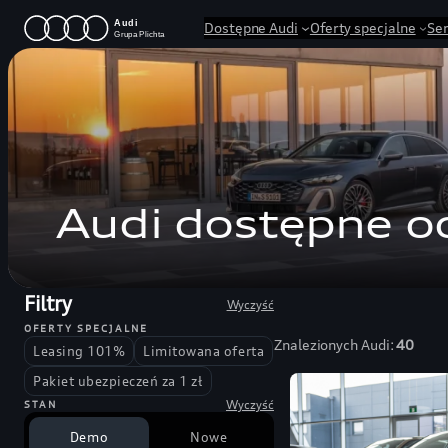
Przejdź
Dostępne Audi
Oferty specjalne
Se
do
treści
Audi dostępne od
Filtry
Wyczyść
OFERTY SPECJALNE
Znalezionych Audi:
40
Leasing 101%
Limitowana oferta
Pakiet ubezpieczeń za 1 zł
Wyczyść
STAN
Demo
Nowe