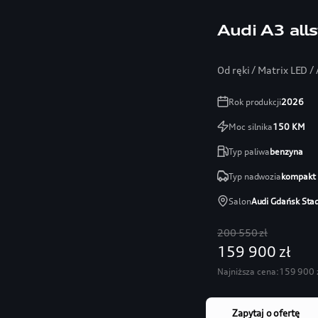
Leasing 101%
Audi A3 alls
Od ręki / Matrix LED 
Rok produkcji
2026
Moc silnika
150
KM
Typ paliwa
benzyna
Typ nadwozia
kompakt
Salon
Audi Gdańsk Sta
200 550 zł
159 900 zł
Najniższa cena:
159 900 
Zapytaj o ofertę