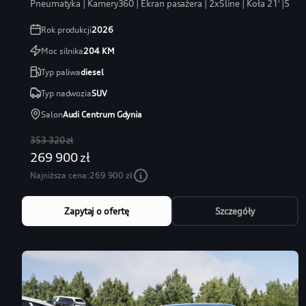
Pneumatyka | Kamery360 | Ekran pasażera | 2xSline | Koła 21′ |5 la
Rok produkcji
2026
Moc silnika
204
KM
Typ paliwa
diesel
Typ nadwozia
SUV
Salon
Audi Centrum Gdynia
353 320 zł
269 900 zł
Najniższa cena:
269 900 zł
Zapytaj o ofertę
Szczegóły