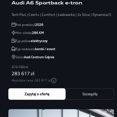
Audi A6 Sportback e-tron
Tech Plus | Czerń+ | Comfort | Ładowarka | 2x Sline | Dynamica/Skór
Rok produkcji
2026
Moc silnika
286
KM
Typ paliwa
elektryczny
Typ nadwozia
kombi / avant
Salon
Audi Centrum Gdynia
373 180 zł
283 617 zł
Najniższa cena:
283 617 zł
Zapytaj o ofertę
Szczegóły