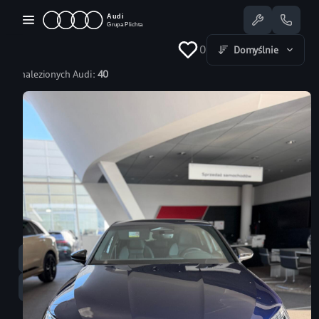
Przejdź
do
treści
0
Domyślnie
Znalezionych Audi:
40
Dostępne Audi
Oferty specjalne
Serwis
Nasze salony
Jazda testowa
Serwis
58 350 25 55
Sprzedaż
58 350 22 00