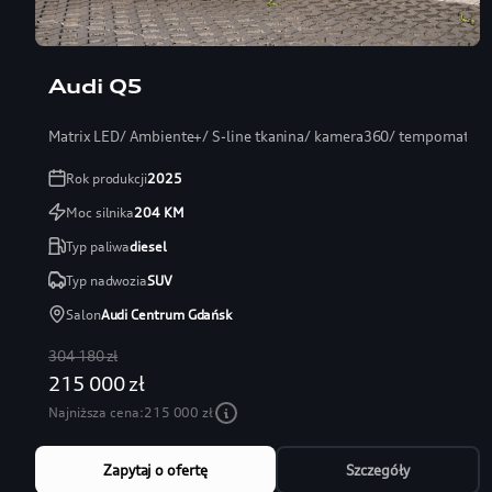
Audi Q5
Matrix LED/ Ambiente+/ S-line tkanina/ kamera360/ tempomat
Rok produkcji
2025
Moc silnika
204
KM
Typ paliwa
diesel
Typ nadwozia
SUV
Salon
Audi Centrum Gdańsk
304 180 zł
215 000 zł
Najniższa cena:
215 000 zł
Zapytaj o ofertę
Szczegóły