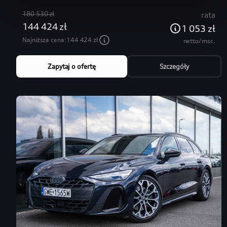
180 530 zł
rata
144 424 zł
1 053 zł
Najniższa cena:
144 424 zł
netto/msc.
Zapytaj o ofertę
Szczegóły