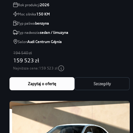
Rok produkcji
2026
Moc silnika
150
KM
Typ paliwa
benzyna
Typ nadwozia
sedan / limuzyna
Salon
Audi Centrum Gdynia
194 540 zł
159 523 zł
Najniższa cena:
159 523 zł
Zapytaj o ofertę
Szczegóły