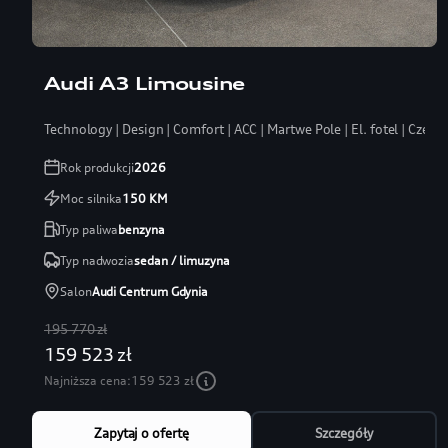
Audi A3 Limousine
Technology | Design | Comfort | ACC | Martwe Pole | El. fotel | Czerń
Rok produkcji
2026
Moc silnika
150
KM
Typ paliwa
benzyna
Typ nadwozia
sedan / limuzyna
Salon
Audi Centrum Gdynia
195 770 zł
159 523 zł
Najniższa cena:
159 523 zł
Zapytaj o ofertę
Szczegóły