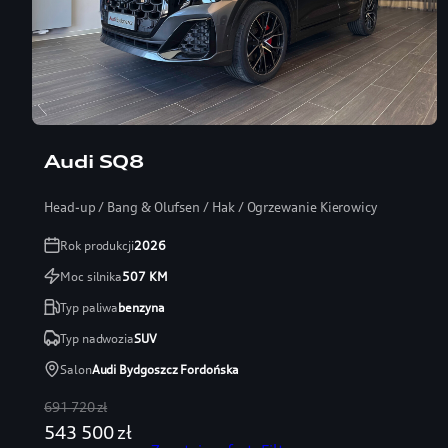
Audi SQ8
Head-up / Bang & Olufsen / Hak / Ogrzewanie Kierowicy
Rok produkcji
2026
Moc silnika
507
KM
Typ paliwa
benzyna
Typ nadwozia
SUV
Salon
Audi Bydgoszcz Fordońska
691 720 zł
543 500 zł