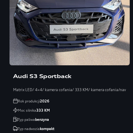
Audi S3 Sportback
Matrix LED/ 4×4/ kamera cofania/ 333 KM/ kamera cofania/navi
Rok produkcji
2026
Moc silnika
333
KM
Typ paliwa
benzyna
Typ nadwozia
kompakt