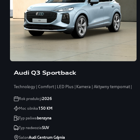
Audi Q3 Sportback
Technology | Comfort | LED Plus | Kamera | Aktywny tempomat | Koł
Rok produkcji
2026
Moc silnika
150
KM
Typ paliwa
benzyna
Typ nadwozia
SUV
Salon
Audi Centrum Gdynia