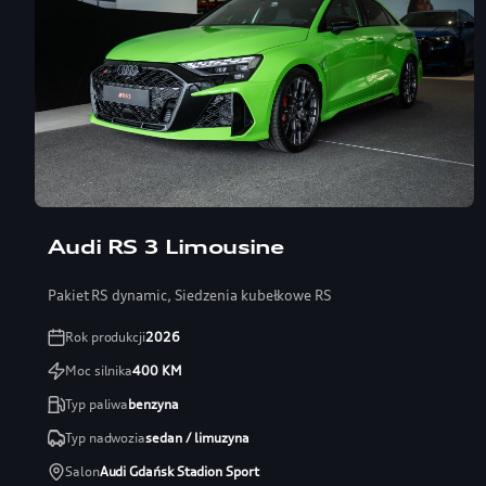
Audi RS 3 Limousine
Pakiet RS dynamic, Siedzenia kubełkowe RS
Rok produkcji
2026
Moc silnika
400
KM
Typ paliwa
benzyna
Typ nadwozia
sedan / limuzyna
Salon
Audi Gdańsk Stadion Sport