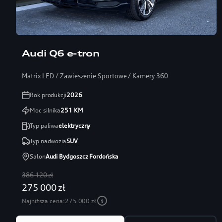
Audi Q6 e-tron
Matrix LED / Zawieszenie Sportowe / Kamery 360
Rok produkcji
2026
Moc silnika
251
KM
Typ paliwa
elektryczny
Typ nadwozia
SUV
Salon
Audi Bydgoszcz Fordońska
386 120 zł
275 000 zł
Najniższa cena:
275 000 zł