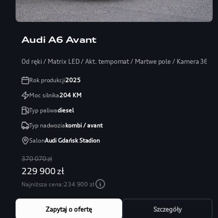
Audi A6 Avant
Od ręki / Matrix LED / Akt. tempomat / Martwe pole / Kamera 360
Rok produkcji
2025
Moc silnika
204
KM
Typ paliwa
diesel
Typ nadwozia
kombi / avant
Salon
Audi Gdańsk Stadion
370 070 zł
229 900 zł
Najniższa cena:
234 900 zł
Zapytaj o ofertę
Szczegóły