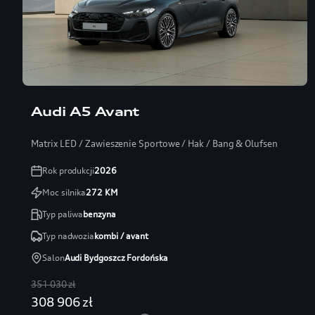
Audi A5 Avant
Matrix LED / Zawieszenie Sportowe / Hak / Bang & Olufsen
Rok produkcji
2026
Moc silnika
272
KM
Typ paliwa
benzyna
Typ nadwozia
kombi / avant
Salon
Audi Bydgoszcz Fordońska
351 030 zł
308 906 zł