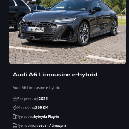
Audi A6 Limousine e-hybrid
Audi A6 Limousine e-hybrid
Rok produkcji
2025
Moc silnika
299
KM
Typ paliwa
hybryda Plug-in
Typ nadwozia
sedan / limuzyna