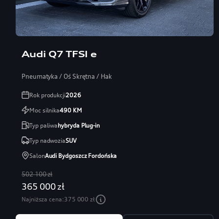
Audi Q7 TFSI e
Pneumatyka / Oś Skrętna / Hak
Rok produkcji
2026
Moc silnika
490
KM
Typ paliwa
hybryda Plug-in
Typ nadwozia
SUV
Salon
Audi Bydgoszcz Fordońska
502 100 zł
365 000 zł
Najniższa cena:
375 000 zł