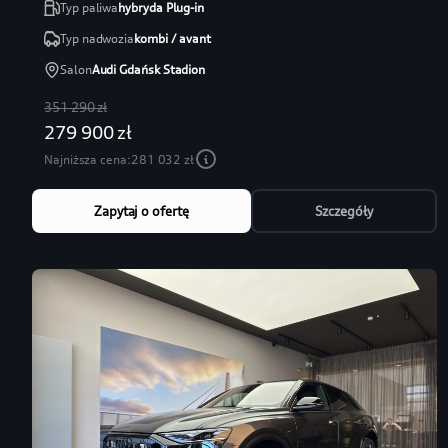
Typ paliwa
hybryda Plug-in
Typ nadwozia
kombi / avant
Salon
Audi Gdańsk Stadion
351 290 zł
279 900 zł
Najniższa cena:
281 032 zł
Zapytaj o ofertę
Szczegóły