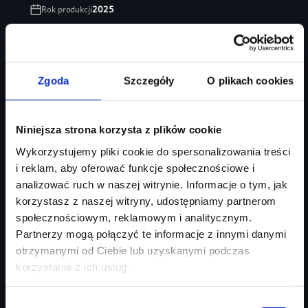
Rok produkcji
2025
Moc silnika
204
KM
Typ paliwa
diesel
Typ nadwozia
sedan / limuzyna
Zgoda
Szczegóły
O plikach cookies
Salon
Audi Centrum Gdańsk
354 290 zł
Niniejsza strona korzysta z plików cookie
269 999 zł
Wykorzystujemy pliki cookie do spersonalizowania treści
Najniższa cena:
269 999 zł
i reklam, aby oferować funkcje społecznościowe i
analizować ruch w naszej witrynie. Informacje o tym, jak
Zapytaj o ofertę
Szczegóły
korzystasz z naszej witryny, udostępniamy partnerom
społecznościowym, reklamowym i analitycznym.
Partnerzy mogą połączyć te informacje z innymi danymi
otrzymanymi od Ciebie lub uzyskanymi podczas
korzystania z ich usług.
Wybór