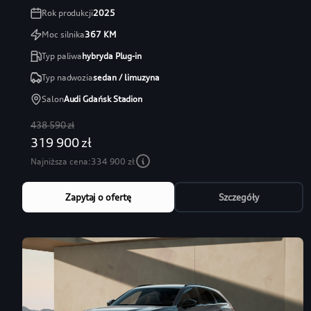
Rok produkcji
2025
Moc silnika
367
KM
Typ paliwa
hybryda Plug-in
Typ nadwozia
sedan / limuzyna
Salon
Audi Gdańsk Stadion
438 590 zł
319 900 zł
Najniższa cena:
334 900 zł
Zapytaj o ofertę
Szczegóły