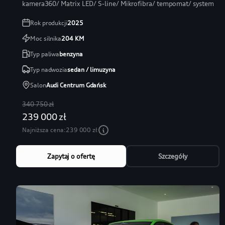
kamera360/ Matrix LED/ S-line/ Mikrofibra/ tempomat/ systemy
Rok produkcji
2025
Moc silnika
204
KM
Typ paliwa
benzyna
Typ nadwozia
sedan / limuzyna
Salon
Audi Centrum Gdańsk
340 750 zł
239 000 zł
Najniższa cena:
239 000 zł
Zapytaj o ofertę
Szczegóły