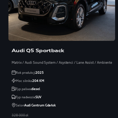
Audi Q5 Sportback
Matrix / Audi Sound System / Asystenci / Lane Assist / Ambiente+ /
Rok produkcji
2025
Moc silnika
204
KM
Typ paliwa
diesel
Typ nadwozia
SUV
Salon
Audi Centrum Gdańsk
328 000 zł