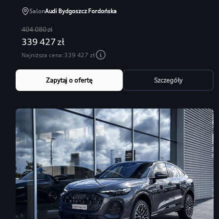
Salon
Audi Bydgoszcz Fordońska
404 080 zł
339 427 zł
Najniższa cena:
339 427 zł
Zapytaj o ofertę
Szczegóły