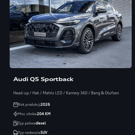
Leasing 101%
Audi Q5 Sportback
Head-up / Hak / Matrix LED / Kamery 360 / Bang & Olufsen
Rok produkcji
2026
Moc silnika
204
KM
Typ paliwa
diesel
Typ nadwozia
SUV