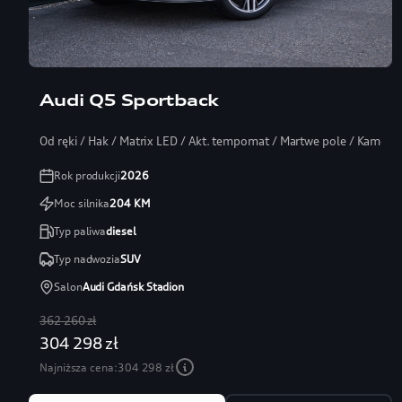
Leasing 101%
Audi Q5 Sportback
Od ręki / Hak / Matrix LED / Akt. tempomat / Martwe pole / Kamera
Rok produkcji
2026
Moc silnika
204
KM
Typ paliwa
diesel
Typ nadwozia
SUV
Salon
Audi Gdańsk Stadion
362 260 zł
304 298 zł
Najniższa cena:
304 298 zł