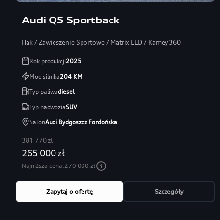
Audi Q5 Sportback
Hak / Zawieszenie Sportowe / Matrix LED / Kamey 360
Rok produkcji
2025
Moc silnika
204
KM
Typ paliwa
diesel
Typ nadwozia
SUV
Salon
Audi Bydgoszcz Fordońska
381 770 zł
265 000 zł
Najniższa cena:
270 000 zł
Zapytaj o ofertę
Szczegóły