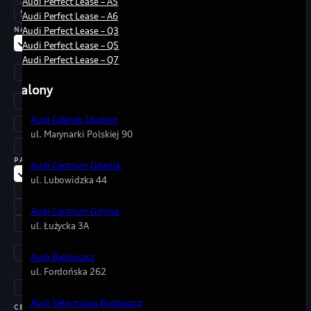
Audi Perfect Lease – A5
SQ8
Audi Perfect Lease – A6
Audi Perfect Lease – Q3
NADWOZIE
Wszystkie
Audi Perfect Lease – Q5
kombi
Audi Perfect Lease – Q7
/
avant
Salony
kompakt
sedan /
Audi Gdańsk Stadion
limuzyna
ul. Marynarki Polskiej 90
SUV
PALIWO
Audi Centrum Gdańsk
Wszystkie
ul. Lubowidzka 44
benzyna
diesel
Audi Centrum Gdynia
elektryczny
ul. Łużycka 3A
hybryda
(HEV
Audi Bydgoszcz
pełna)
ul. Fordońska 262
hybryda
Plug-in
Audi Select:plus Bydgoszcz
CENA