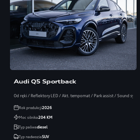
Leasing 101%
Audi Q5 Sportback
Od ręki / Reflektory LED / Akt. tempomat / Park assist / Sound syst
Rok produkcji
2026
Moc silnika
204
KM
Typ paliwa
diesel
Typ nadwozia
SUV