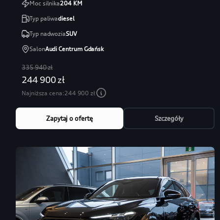
Moc silnika
204
KM
Typ paliwa
diesel
Typ nadwozia
SUV
Salon
Audi Centrum Gdańsk
335 940 zł
244 900 zł
Najniższa cena:
244 900 zł
Zapytaj o ofertę
Szczegóły