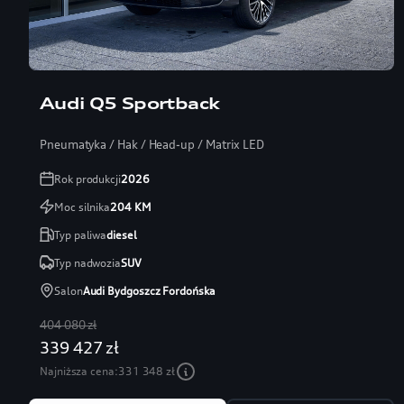
Leasing 101%
Limitowana oferta
Audi Q5 Sportback
Pneumatyka / Hak / Head-up / Matrix LED
Rok produkcji
2026
Moc silnika
204
KM
Typ paliwa
diesel
Typ nadwozia
SUV
Salon
Audi Bydgoszcz Fordońska
404 080 zł
339 427 zł
Najniższa cena:
331 348 zł