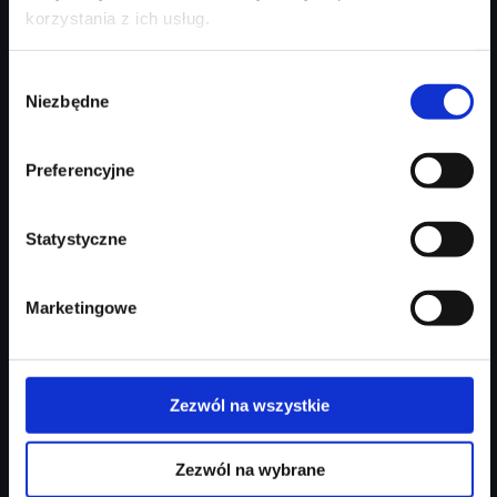
Q5 TDI Quattro | Tech Plus | Drugi ekran | Audi Sound System
korzystania z ich usług.
Rok produkcji
2026
Wybór
Moc silnika
204
KM
Niezbędne
zgody
Typ paliwa
diesel
Typ nadwozia
SUV
Preferencyjne
Salon
Audi Centrum Gdynia
338 190 zł
Statystyczne
291 976 zł
Najniższa cena:
291 976 zł
Marketingowe
Zapytaj o ofertę
Szczegóły
Zezwól na wszystkie
Zezwól na wybrane