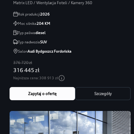
Matrix LED / Wentylacja Foteli / Kamery 360
Rok produkcji
2026
Moc silnika
204
KM
Typ paliwa
diesel
Typ nadwozia
SUV
Salon
Audi Bydgoszcz Fordońska
376 720 zł
316 445 zł
Najniższa cena:
308 913 zł
Zapytaj o ofertę
Szczegóły