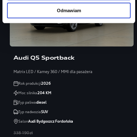
Odmawiam
Leasing 101%
Audi Q5 Sportback
Matrix LED / Kamey 360 / MMI dla pasażera
Rok produkcji
2026
Moc silnika
204
KM
Typ paliwa
diesel
Typ nadwozia
SUV
Salon
Audi Bydgoszcz Fordońska
338 190 zł