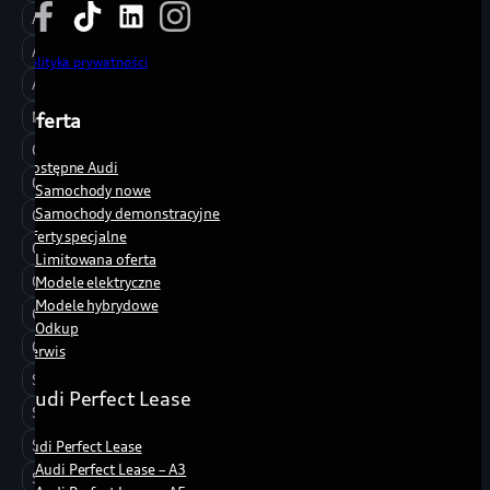
A5
A6
Polityka prywatności
A8
Modele RS
Oferta
Q2
Dostępne Audi
Q3
Samochody nowe
Samochody demonstracyjne
Q4
Oferty specjalne
Q5
Limitowana oferta
Q6
Modele elektryczne
Modele hybrydowe
Q7
Odkup
Q8
Serwis
S3
Audi Perfect Lease
S5
SQ5
Audi Perfect Lease
Audi Perfect Lease – A3
SQ7