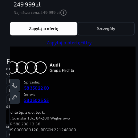
249 999 zł
Najniższa cena:
249 999 zł
Zapytaj o ofertę
Szczegóły
Zapytaj o ofertę
Filtry
Filtry
Wyczyść
OFERTY
SPECJALNE
Leasing 101%
Sprzedaż
58 350 22 00
Limitowana oferta
Serwis
Pakiet ubezpieczeń za 1 zł
58 350 25 55
STAN
Plichta Sp. z o.o. Sp. k.
Demo
Nowe
ul. Gdańska 13c, 84-200 Wejherowo
NIP 588 238 13 36
MODEL
KRS 0000389120, REGON 221248080
A3