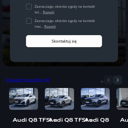
Zaznaczając okienko zgody na kontakt
tel…
Rozwiń
Zaznaczając okienko zgody na kontakt
mai…
Rozwiń
Skontaktuj się
Sprawdź wszystkie Q8
Audi Q8 TFSI e
Audi Q8 TFSI e
Audi Q8
Au