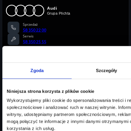
Sprzedaż
58 350 22 00
Serwis
58 350 25 55
Plichta Sp. z o.o.
NIP 586 239 11 84
KRS 0000318923
Zgoda
Szczegóły
Polityka prywatności
Niniejsza strona korzysta z plików cookie
Wykorzystujemy pliki cookie do spersonalizowania treści i r
Oferta
społecznościowe i analizować ruch w naszej witrynie. Inform
witryny, udostępniamy partnerom społecznościowym, rekla
Dostępne Audi
mogą połączyć te informacje z innymi danymi otrzymanymi 
Samochody nowe
korzystania z ich usług.
Samochody demonstracyjne