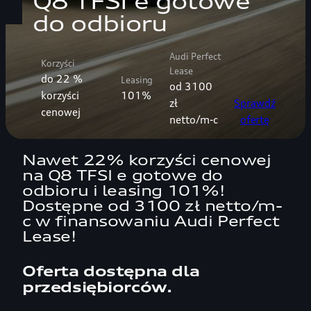
Q8 TFSI e gotowe
do odbioru
Audi Perfect
Korzyści
Lease
do 22 %
Leasing
od 3100
korzyści
101%
zł
Sprawdź
cenowej
netto/m-c
ofertę
Nawet 22% korzyści cenowej
na Q8 TFSI e gotowe do
odbioru i leasing 101%!
Dostępne od 3100 zł netto/m-
c w finansowaniu Audi Perfect
Lease!
Oferta dostępna dla
przedsiębiorców.