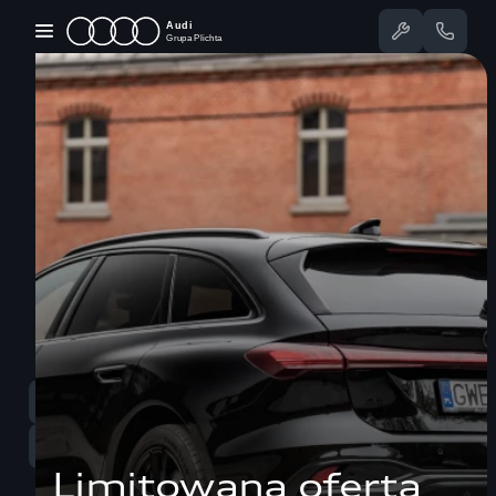
Przejdź
do
treści
Dostępne Audi
Oferty specjalne
Serwis
Nasze salony
Jazda testowa
Serwis
58 350 25 55
Sprzedaż
58 350 22 00
Limitowana oferta