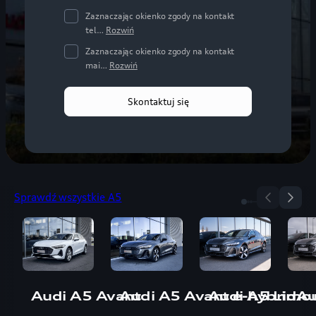
Zaznaczając okienko zgody na kontakt
tel…
Rozwiń
Zaznaczając okienko zgody na kontakt
mai…
Rozwiń
Skontaktuj się
Sprawdź wszystkie A5
Audi A5 Limo
Audi A5 Avant
Audi A5 Avant e-hybrid
Au