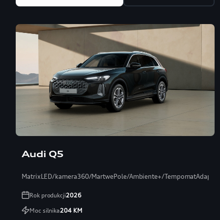
Audi Q5
MatrixLED/kamera360/MartwePole/Ambiente+/TempomatAdaptac
Rok produkcji
2026
Moc silnika
204
KM