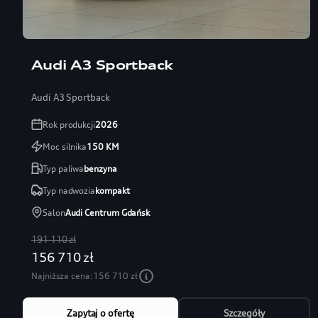
Audi A3 Sportback
Audi A3 Sportback
Rok produkcji
2026
Moc silnika
150
KM
Typ paliwa
benzyna
Typ nadwozia
kompakt
Salon
Audi Centrum Gdańsk
191 110 zł
156 710 zł
Najniższa cena:
156 710 zł
Zapytaj o ofertę
Szczegóły