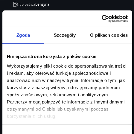
Typ paliwa
benzyna
Typ nadwozia
SUV
Salon
Audi Centrum Gdańsk
246 470 zł
Zgoda
Szczegóły
O plikach cookies
207 035 zł
Najniższa cena:
207 035 zł
Niniejsza strona korzysta z plików cookie
Zapytaj o ofertę
Szczegóły
Wykorzystujemy pliki cookie do spersonalizowania treści
i reklam, aby oferować funkcje społecznościowe i
analizować ruch w naszej witrynie. Informacje o tym, jak
korzystasz z naszej witryny, udostępniamy partnerom
społecznościowym, reklamowym i analitycznym.
Partnerzy mogą połączyć te informacje z innymi danymi
otrzymanymi od Ciebie lub uzyskanymi podczas
korzystania z ich usług.
Wybór