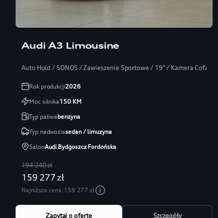
Audi A3 Limousine
Auto Hold / SONOS / Zawieszenie Sportowe / 19” / Kamera Cofania
Rok produkcji
2026
Moc silnika
150
KM
Typ paliwa
benzyna
Typ nadwozia
sedan / limuzyna
Salon
Audi Bydgoszcz Fordońska
194 240 zł
159 277 zł
Najniższa cena:
159 277 zł
Zapytaj o ofertę
Szczegóły