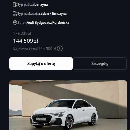
Typ paliwa
benzyna
Typ nadwozia
sedan / limuzyna
Salon
Audi Bydgoszcz Fordońska
176 230 zł
144 509 zł
Najniższa cena:
144 509 zł
Zapytaj o ofertę
Szczegóły