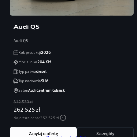
Audi Q5
Audi Q5
Rok produkcji
2026
Moc silnika
204
KM
Typ paliwa
diesel
Typ nadwozia
SUV
Salon
Audi Centrum Gdańsk
312 530 zł
262 525 zł
Najniższa cena:
262 525 zł
Zapytaj o ofertę
Szczegóły