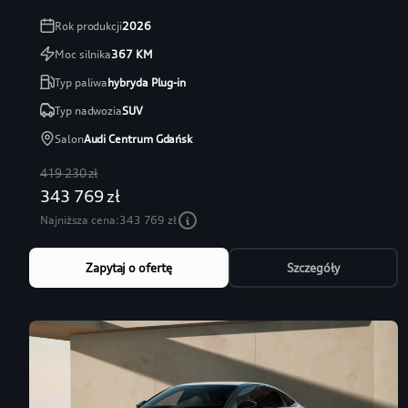
Rok produkcji
2026
Moc silnika
367
KM
Typ paliwa
hybryda Plug-in
Typ nadwozia
SUV
Salon
Audi Centrum Gdańsk
419 230 zł
343 769 zł
Najniższa cena:
343 769 zł
Zapytaj o ofertę
Szczegóły