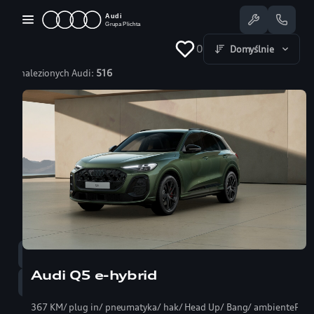
Przejdź
do
treści
0
Domyślnie
Znalezionych Audi:
516
Dostępne Audi
Oferty specjalne
Serwis
Nasze salony
Jazda testowa
Serwis
58 350 25 55
Audi Q5 e-hybrid
Sprzedaż
58 350 22 00
367 KM/ plug in/ pneumatyka/ hak/ Head Up/ Bang/ ambientePRO