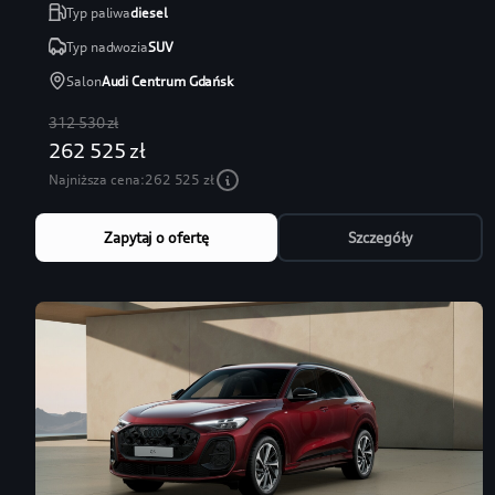
Typ paliwa
diesel
Typ nadwozia
SUV
Salon
Audi Centrum Gdańsk
312 530 zł
262 525 zł
Najniższa cena:
262 525 zł
Zapytaj o ofertę
Szczegóły