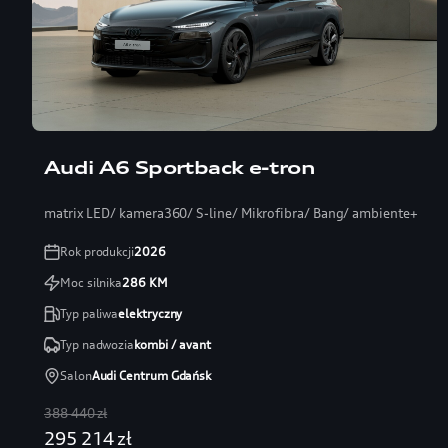
Audi A6 Sportback e-tron
matrix LED/ kamera360/ S-line/ Mikrofibra/ Bang/ ambiente+
Rok produkcji
2026
Moc silnika
286
KM
Typ paliwa
elektryczny
Typ nadwozia
kombi / avant
Salon
Audi Centrum Gdańsk
388 440 zł
295 214 zł