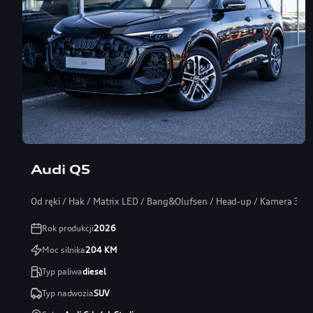
Audi Q5
Od ręki / Hak / Matrix LED / Bang&Olufsen / Head-up / Kamera 360
Rok produkcji
2026
Moc silnika
204
KM
Typ paliwa
diesel
Typ nadwozia
SUV