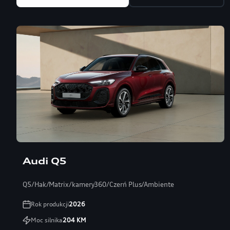
Audi Q5
Q5/Hak/Matrix/kamery360/Czerń Plus/Ambiente
Rok produkcji
2026
Moc silnika
204
KM