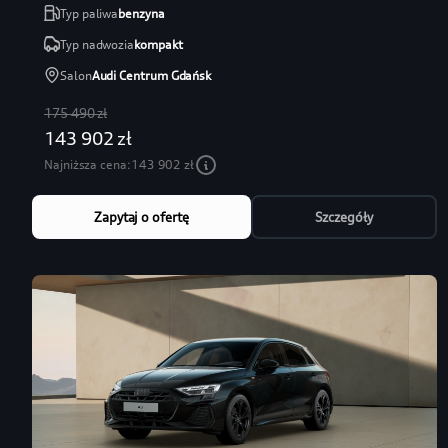
Typ paliwa
benzyna
Typ nadwozia
kompakt
Salon
Audi Centrum Gdańsk
175 490 zł
143 902 zł
Najniższa cena:
143 902 zł
Zapytaj o ofertę
Szczegóły