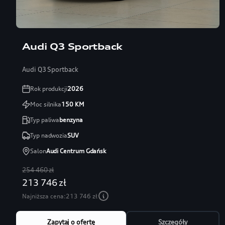
Audi Q3 Sportback
Audi Q3 Sportback
Rok produkcji
2026
Moc silnika
150
KM
Typ paliwa
benzyna
Typ nadwozia
SUV
Salon
Audi Centrum Gdańsk
254 460 zł
213 746 zł
Najniższa cena:
213 746 zł
Zapytaj o ofertę
Szczegóły