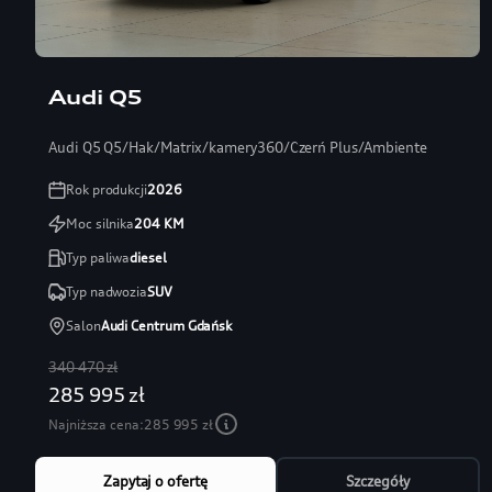
Audi Q5
Audi Q5 Q5/Hak/Matrix/kamery360/Czerń Plus/Ambiente
Rok produkcji
2026
Moc silnika
204
KM
Typ paliwa
diesel
Typ nadwozia
SUV
Salon
Audi Centrum Gdańsk
340 470 zł
285 995 zł
Najniższa cena:
285 995 zł
Zapytaj o ofertę
Szczegóły