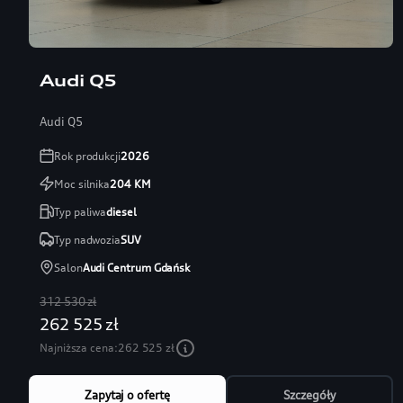
Audi Q5
Audi Q5
Rok produkcji
2026
Moc silnika
204
KM
Typ paliwa
diesel
Typ nadwozia
SUV
Salon
Audi Centrum Gdańsk
312 530 zł
262 525 zł
Najniższa cena:
262 525 zł
Zapytaj o ofertę
Szczegóły