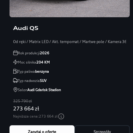
Audi Q5
Od ręki / Matrix LED / Akt. tempomat / Martwe pole / Kamera 360
Rok produkcji
2026
Moc silnika
204
KM
Typ paliwa
benzyna
Typ nadwozia
SUV
Salon
Audi Gdańsk Stadion
325 790 zł
273 664 zł
Najniższa cena:
273 664 zł
Zapytaj o ofertę
Szczegóły