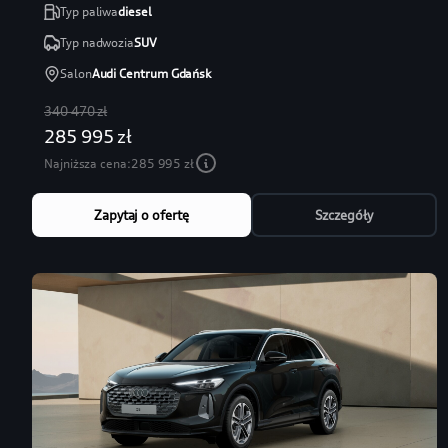
Typ paliwa
diesel
Typ nadwozia
SUV
Salon
Audi Centrum Gdańsk
340 470 zł
285 995 zł
Najniższa cena:
285 995 zł
Zapytaj o ofertę
Szczegóły