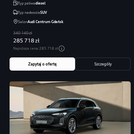
Typ paliwa
diesel
Typ nadwozia
SUV
Salon
Audi Centrum Gdańsk
340 140 zł
285 718 zł
Najniższa cena:
285 718 zł
Zapytaj o ofertę
Szczegóły