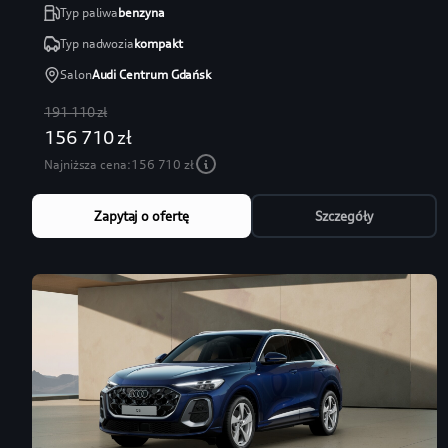
Typ paliwa
benzyna
Typ nadwozia
kompakt
Salon
Audi Centrum Gdańsk
191 110 zł
156 710 zł
Najniższa cena:
156 710 zł
Zapytaj o ofertę
Szczegóły