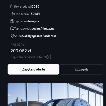
Rok produkcji
2026
Moc silnika
150
KM
Typ paliwa
benzyna
Typ nadwozia
sedan / limuzyna
Salon
Audi Bydgoszcz Fordońska
225 070 zł
209 062 zł
Najniższa cena:
209 062 zł
Zapytaj o ofertę
Szczegóły