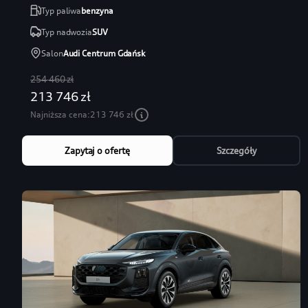
Typ paliwa
benzyna
Typ nadwozia
SUV
Salon
Audi Centrum Gdańsk
254 460 zł
213 746 zł
Najniższa cena:
213 746 zł
Zapytaj o ofertę
Szczegóły