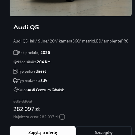
Audi Q5
Audi Q5 Hak/ Sline/ 20″/ kamera360/ matrixLED/ ambientePRO/ s
Rok produkcji
2026
Moc silnika
204
KM
Typ paliwa
diesel
Typ nadwozia
SUV
Salon
Audi Centrum Gdańsk
335 830 zł
282 097 zł
Najniższa cena:
282 097 zł
Zapytaj o ofertę
Szczegóły